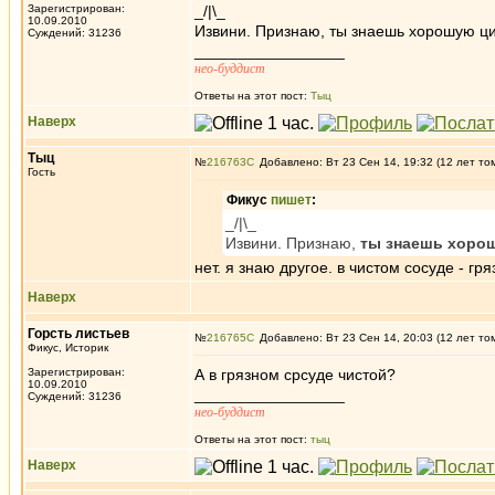
Зарегистрирован:
_/|\_
10.09.2010
Извини. Признаю, ты знаешь хорошую ци
Суждений: 31236
_________________
нео-буддист
Ответы на этот пост:
Тыц
Наверх
Тыц
№
216763
Добавлено: Вт 23 Сен 14, 19:32 (12 лет то
Гость
Фикус
пишет
:
_/|\_
Извини. Признаю,
ты знаешь хоро
нет. я знаю другое. в чистом сосуде - гр
Наверх
Горсть листьев
№
216765
Добавлено: Вт 23 Сен 14, 20:03 (12 лет то
Фикус, Историк
Зарегистрирован:
А в грязном срсуде чистой?
10.09.2010
_________________
Суждений: 31236
нео-буддист
Ответы на этот пост:
тыц
Наверх