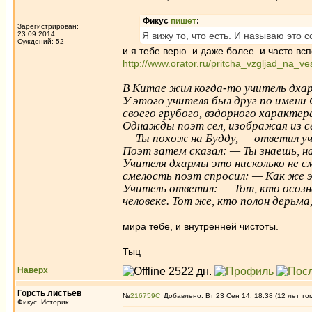
Фикус
пишет
:
Зарегистрирован:
23.09.2014
Я вижу то, что есть. И называю это 
Суждений: 52
и я тебе верю. и даже более. и часто в
http://www.orator.ru/pritcha_vzgljad_na_ve
В Китае жил когда-то учитель дха
У этого учителя был друг по имени 
своего грубого, вздорного характер
Однажды поэт сел, изображая из се
— Ты похож на Будду, — ответил у
Поэт затем сказал: — Ты знаешь, н
Учителя дхармы это нисколько не 
смелость поэт спросил: — Как же 
Учитель ответил: — Тот, кто осозн
человеке. Тот же, кто полон дерьма
мира тебе, и внутренней чистоты.
_________________
Тыц
Наверх
Горсть листьев
№
216759
Добавлено: Вт 23 Сен 14, 18:38 (12 лет то
Фикус, Историк