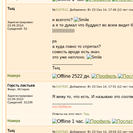
Tыц
№
216751
Добавлено: Вт 23 Сен 14, 17:46 (12 лет то
и всегото?
Зарегистрирован:
а я то думал что буддист во всем видит б
23.09.2014
Суждений: 52
)))))))))))))))
ps
а куда говно то спрятал?
совесть вроде есть знач.
это уже неплохо.
_________________
Тыц
Наверх
Горсть листьев
№
216753
Добавлено: Вт 23 Сен 14, 17:51 (12 лет то
Фикус, Историк
Зарегистрирован:
Я вижу то, что есть. И называю это соот
10.09.2010
_________________
Суждений: 31236
нео-буддист
Ответы на этот пост:
Tыц
Наверх
Tыц
№
216754
Добавлено: Вт 23 Сен 14, 18:04 (12 лет то