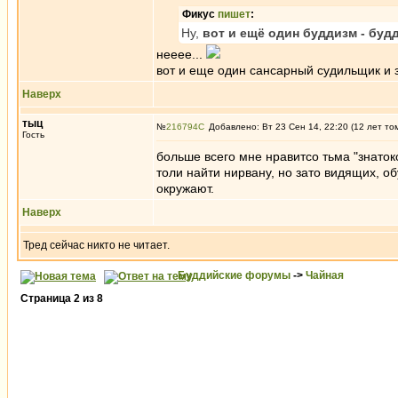
Фикус
пишет
:
Ну,
вот и ещё один буддизм - бу
нееее...
вот и еще один сансарный судильщик и 
Наверх
тыц
№
216794
Добавлено: Вт 23 Сен 14, 22:20 (12 лет то
Гость
больше всего мне нравитсо тьма "знатоко
толи найти нирвану, но зато видящих, о
окружают.
Наверх
Тред сейчас никто не читает.
Буддийские форумы
->
Чайная
Страница
2
из
8