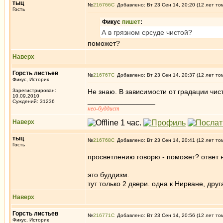
тыц
№
216766
Добавлено: Вт 23 Сен 14, 20:20 (12 лет то
Гость
Фикус
пишет
:
А в грязном срсуде чистой?
поможет?
Наверх
Горсть листьев
№
216767
Добавлено: Вт 23 Сен 14, 20:37 (12 лет то
Фикус, Историк
Зарегистрирован:
Не знаю. В зависимости от градации чис
10.09.2010
_________________
Суждений: 31236
нео-буддист
Наверх
тыц
№
216768
Добавлено: Вт 23 Сен 14, 20:41 (12 лет то
Гость
просветлению говорю - поможет? ответ 
это буддизм.
тут только 2 двери. одна к Нирване, дру
Наверх
Горсть листьев
№
216771
Добавлено: Вт 23 Сен 14, 20:56 (12 лет то
Фикус, Историк