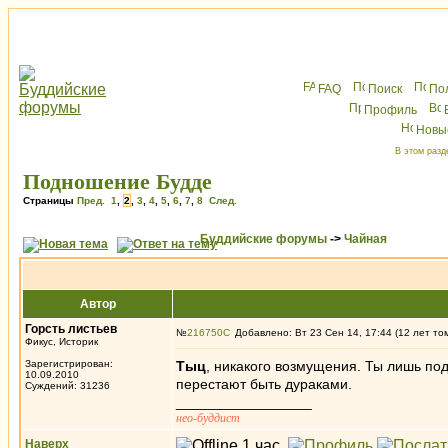
FAQ
Поиск
По
Профиль
Новы
В этом разд
Подношение Будде
Страницы
Пред.
1
,
2
,
3
,
4
,
5
,
6
,
7
,
8
След.
Буддийские форумы
->
Чайная
Автор
Горсть листьев
№
216750
Добавлено: Вт 23 Сен 14, 17:44 (12 лет то
Фикус, Историк
Зарегистрирован:
Tыц
, никакого возмущения. Ты лишь под
10.09.2010
перестают быть дураками.
Суждений: 31236
_________________
нео-буддист
Наверх