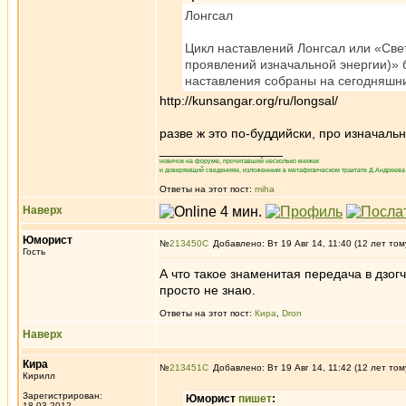
Лонгсал
Цикл наставлений Лонгсал или «Све
проявлений изначальной энергии)» 
наставления собраны на сегодняшни
http://kunsangar.org/ru/longsal/
разве ж это по-буддийски, про изначаль
_________________
новичок на форуме, прочитавший несколько книжек
и доверяющий сведениям, изложенным в метафизическом трактате Д.Андреева 
Ответы на этот пост:
miha
Наверх
Юморист
№
213450
Добавлено: Вт 19 Авг 14, 11:40 (12 лет том
Гость
А что такое знаменитая передача в дзог
просто не знаю.
Ответы на этот пост:
Кира
,
Dron
Наверх
Кира
№
213451
Добавлено: Вт 19 Авг 14, 11:42 (12 лет том
Кирилл
Зарегистрирован:
Юморист
пишет
:
18.03.2012