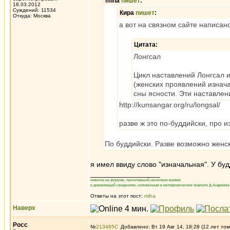
miha
пишет
:
18.03.2012
Суждений: 11534
Кира
пишет
:
Откуда: Москва
а вот на связном сайте написан
Цитата:
Лонгсал
Цикл наставлений Лонгсал 
(женских проявлений изнач
сны ясности. Эти наставлен
http://kunsangar.org/ru/longsal/
разве ж это по-буддийски, про 
По буддийски. Разве возможно женс
я имел ввиду слово "изначальная". У бу
_________________
новичок на форуме, прочитавший несколько книжек
и доверяющий сведениям, изложенным в метафизическом трактате Д.Андреева 
Ответы на этот пост:
miha
Наверх
Росс
№
213465
Добавлено: Вт 19 Авг 14, 18:28 (12 лет том