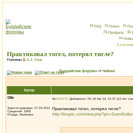
FAQ
Поиск
По
Профиль
Новы
В этом разд
Практиковал тогел, потерял тигле?
Страницы
1
,
2
,
3
След.
Буддийские форумы
->
Чайная
Автор
Olle
№
213417
Добавлено: Пн 18 Авг 14, 21:37 (12 лет то
Зарегистрирован: 27.05.2011
Практиковал тогел, потерял тигле?
Суждений: 1866
http://tinypic.com/view.php?pic=2uent5x&
Откуда: Ульяновск