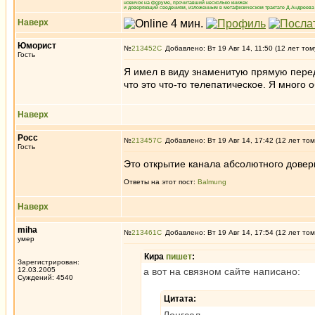
новичок на форуме, прочитавший несколько книжек
и доверяющий сведениям, изложенным в метафизическом трактате Д.Андреева 
Наверх
Юморист
№
213452
Добавлено: Вт 19 Авг 14, 11:50 (12 лет том
Гость
Я имел в виду знаменитую прямую переда
что это что-то телепатическое. Я много 
Наверх
Росс
№
213457
Добавлено: Вт 19 Авг 14, 17:42 (12 лет том
Гость
Это открытие канала абсолютного довер
Ответы на этот пост:
Balmung
Наверх
miha
№
213461
Добавлено: Вт 19 Авг 14, 17:54 (12 лет том
умер
Кира
пишет
:
Зарегистрирован:
12.03.2005
а вот на связном сайте написано:
Суждений: 4540
Цитата: