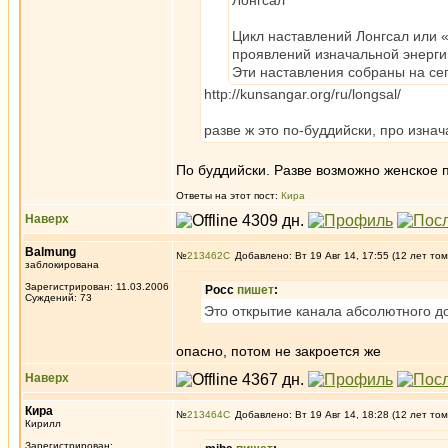
Лонгсал
Цикл наставлений Лонгсал или 
проявлений изначальной энерги
Эти наставления собраны на се
http://kunsangar.org/ru/longsal/
разве ж это по-буддийски, про изна
По буддийски. Разве возможно женское 
Ответы на этот пост:
Кира
Наверх
Balmung
№
213462
Добавлено: Вт 19 Авг 14, 17:55 (12 лет том
заблокирована
Зарегистрирован: 11.03.2006
Росс
пишет
:
Суждений: 73
Это открытие канала абсолютного д
опасно, потом не закроется же
Наверх
Кира
№
213464
Добавлено: Вт 19 Авг 14, 18:28 (12 лет том
Кирилл
Зарегистрирован: