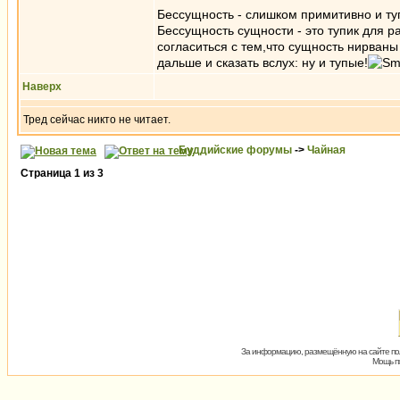
Бессущность - слишком примитивно и ту
Бессущность сущности - это тупик для 
согласиться с тем,что сущность нирваны
дальше и сказать вслух: ну и тупые!
Наверх
Тред сейчас никто не читает.
Буддийские форумы
->
Чайная
Страница
1
из
3
За информацию, размещённую на сайте пол
Мощь пх