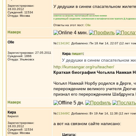
Зарегистрирован:
У дедушки в синем спасательном жилете 
18.03.2012
_________________
Суждений: 11534
Откуда: Москва
новичок на форуме, прочитавший несколько книжек
и доверяющий сведениям, изложенным в метафизическом трактате Д.Андреева 
Ответы на этот пост:
Olle
Наверх
Olle
№
213419
Добавлено: Пн 18 Авг 14, 22:07 (12 лет то
Зарегистрирован: 27.05.2011
Кира
пишет
:
Суждений: 1866
Откуда: Ульяновск
У дедушки в синем спасательном жил
http://kunsangar.org/ru/teacher/
Краткая биография Чогьяла Намкая 
Чогьял Намкай Норбу родился в Дерге, чт
перерождением великого учителя Дзогче
признал его перерождением Шабдрунга Н
Наверх
Кира
№
213449
Добавлено: Вт 19 Авг 14, 11:38 (12 лет том
Кирилл
Зарегистрирован:
а вот на связном сайте написано:
18.03.2012
Суждений: 11534
Откуда: Москва
Цитата: