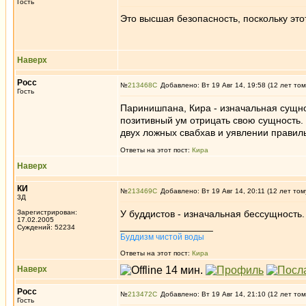
Гость
Это высшая безопасность, поскольку это
Наверх
Росс
№
213468
Добавлено: Вт 19 Авг 14, 19:58 (12 лет том
Гость
Паринишпана, Кира - изначальная сущно
позитивный ум отрицать свою сущность.
двух ложных свабхав и уявлении правиль
Ответы на этот пост:
Кира
Наверх
КИ
№
213469
Добавлено: Вт 19 Авг 14, 20:11 (12 лет том
3Д
Зарегистрирован:
У буддистов - изначальная бессущность.
17.02.2005
_________________
Суждений: 52234
Буддизм чистой воды
Ответы на этот пост:
Кира
Наверх
Росс
№
213472
Добавлено: Вт 19 Авг 14, 21:10 (12 лет том
Гость