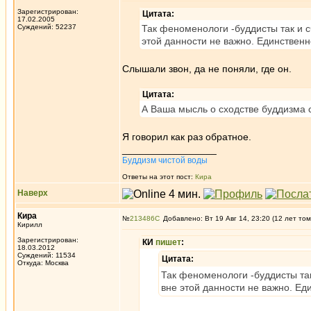
Зарегистрирован:
Цитата:
17.02.2005
Суждений: 52237
Так феноменологи -буддисты так и с
этой данности не важно. Единственно
Слышали звон, да не поняли, где он.
Цитата:
А Ваша мысль о сходстве буддизма 
Я говорил как раз обратное.
_________________
Буддизм чистой воды
Ответы на этот пост:
Кира
Наверх
Кира
№
213486
Добавлено: Вт 19 Авг 14, 23:20 (12 лет том
Кирилл
Зарегистрирован:
КИ
пишет
:
18.03.2012
Суждений: 11534
Цитата:
Откуда: Москва
Так феноменологи -буддисты так
вне этой данности не важно. Еди