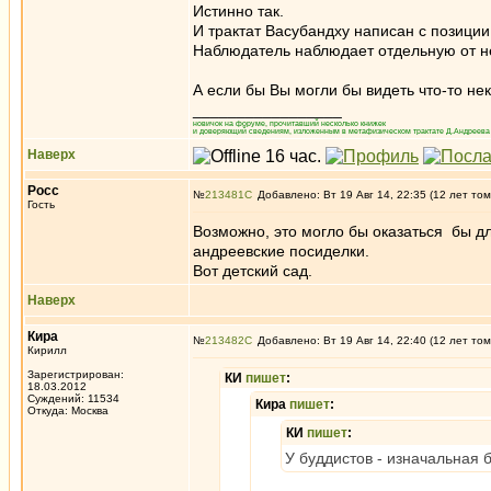
Истинно так.
И трактат Васубандху написан с позици
Наблюдатель наблюдает отдельную от нег
А если бы Вы могли бы видеть что-то не
_________________
новичок на форуме, прочитавший несколько книжек
и доверяющий сведениям, изложенным в метафизическом трактате Д.Андреева 
Наверх
Росс
№
213481
Добавлено: Вт 19 Авг 14, 22:35 (12 лет том
Гость
Возможно, это могло бы оказаться бы д
андреевские посиделки.
Вот детский сад.
Наверх
Кира
№
213482
Добавлено: Вт 19 Авг 14, 22:40 (12 лет том
Кирилл
Зарегистрирован:
КИ
пишет
:
18.03.2012
Суждений: 11534
Кира
пишет
:
Откуда: Москва
КИ
пишет
:
У буддистов - изначальная 