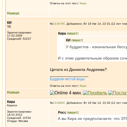
Ответы на этот пост:
Кира
Наверх
КИ
№
213479
Добавлено: Вт 19 Авг 14, 22:31 (12 лет том
3Д
Зарегистрирован:
Кира
пишет
:
17.02.2005
Суждений: 52237
КИ
пишет
:
У буддистов - изначальная бесс
И с этим удивительным образом соч
Цитата из Даниила Андреева?
_________________
Буддизм чистой воды
Ответы на этот пост:
Кира
Наверх
Кира
№
213480
Добавлено: Вт 19 Авг 14, 22:34 (12 лет том
Кирилл
Зарегистрирован:
Росс
пишет
:
18.03.2012
Суждений: 11534
А вы Кира не предполагаете, что Э
Откуда: Москва