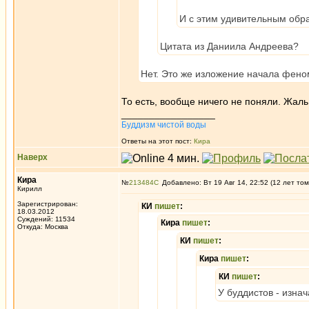
И с этим удивительным обр
Цитата из Даниила Андреева?
Нет. Это же изложение начала фено
То есть, вообще ничего не поняли. Жаль. 
_________________
Буддизм чистой воды
Ответы на этот пост:
Кира
Наверх
Кира
№
213484
Добавлено: Вт 19 Авг 14, 22:52 (12 лет том
Кирилл
Зарегистрирован:
КИ
пишет
:
18.03.2012
Суждений: 11534
Кира
пишет
:
Откуда: Москва
КИ
пишет
:
Кира
пишет
:
КИ
пишет
:
У буддистов - изна