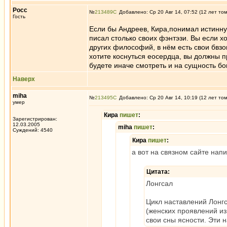
Росс
№
213489
Добавлено: Ср 20 Авг 14, 07:52 (12 лет то
Гость
Если бы Андреев, Кира,понимал истинну
писал столько своих фэнтэзи. Вы если х
других философий, в нём есть свои бвзо
хотите коснуться еосердца, вы должны п
будете иначе смотреть и на сущность бо
Наверх
miha
№
213495
Добавлено: Ср 20 Авг 14, 10:19 (12 лет то
умер
Кира
пишет
:
Зарегистрирован:
12.03.2005
miha
пишет
:
Суждений: 4540
Кира
пишет
:
а вот на связном сайте нап
Цитата:
Лонгсал
Цикл наставлений Лонг
(женских проявлений и
свои сны ясности. Эти 