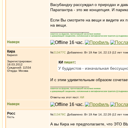
Васубандху рассуждал о природах и да
Паратантра - это же концепция. И парика
Если Вы смотрите на вещи и видите их 
на вещи.
_________________
новичок на форуме, прочитавший несколько книжек
и доверяющий сведениям, изложенным в метафизическом трактате Д.Андреева 
Наверх
Кира
№
213477
Добавлено: Вт 19 Авг 14, 22:13 (12 лет том
Кирилл
Зарегистрирован:
КИ
пишет
:
18.03.2012
Суждений: 11534
У буддистов - изначальная бессущно
Откуда: Москва
И с этим удивительным образом сочетаетс
_________________
новичок на форуме, прочитавший несколько книжек
и доверяющий сведениям, изложенным в метафизическом трактате Д.Андреева 
Ответы на этот пост:
КИ
Наверх
Росс
№
213478
Добавлено: Вт 19 Авг 14, 22:26 (12 лет том
Гость
А вы Кира не предполагаете, что ЭТО В