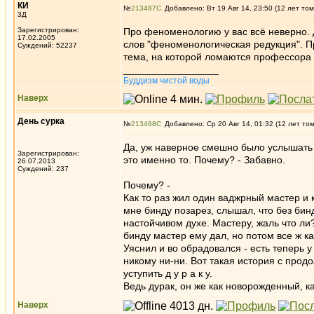
КИ
№
213487
Добавлено: Вт 19 Авг 14, 23:50 (12 лет том
3Д
Зарегистрирован:
Про феноменологию у вас всё неверно. 
17.02.2005
слов "феноменологическая редукция". П
Суждений: 52237
тема, на которой ломаются профессора
_________________
Буддизм чистой воды
Наверх
День сурка
№
213488
Добавлено: Ср 20 Авг 14, 01:32 (12 лет то
Да, уж наверное смешно было услышать та
Зарегистрирован:
это именно то. Почему? - Забавно.
26.07.2013
Суждений: 237
Почему? -
Как то раз жил один ваджрный мастер и 
мне бинду позарез, слышал, что без бинд
настойчивом духе. Мастеру, жаль что ли?
бинду мастер ему дал, но потом все ж ка
Уяснил и во обрадовался - есть теперь у
никому ни-ни. Вот такая история с продо
уступить д у р а к у.
Ведь дурак, он же как новорожденный, ка
Наверх