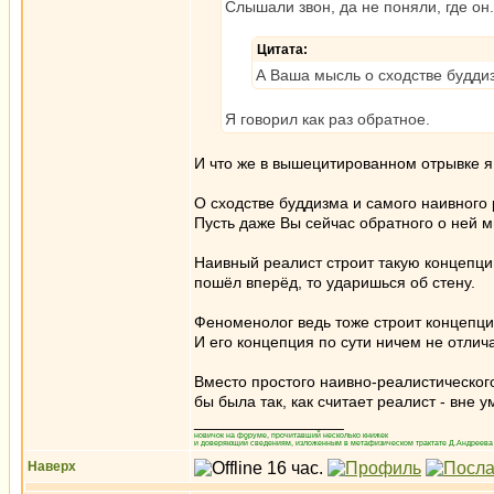
Слышали звон, да не поняли, где он.
Цитата:
А Ваша мысль о сходстве будди
Я говорил как раз обратное.
И что же в вышецитированном отрывке я
О сходстве буддизма и самого наивного
Пусть даже Вы сейчас обратного о ней 
Наивный реалист строит такую концепцию
пошёл вперёд, то ударишься об стену.
Феноменолог ведь тоже строит концепци
И его концепция по сути ничем не отлич
Вместо простого наивно-реалистического
бы была так, как считает реалист - вне у
_________________
новичок на форуме, прочитавший несколько книжек
и доверяющий сведениям, изложенным в метафизическом трактате Д.Андреева 
Наверх