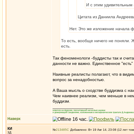
И с этим удивительным
Цитата из Даниила Андреев
Нет. Это же изложение начала 
То есть, вообще ничего не поняли. Ж
есть.
Так феноменологи -буддисты так и счита
данности не важно. Единственное "есть" 
Наивные реалисты полагают, что в види
вопрос за ненадобностью.
А Ваша мысль о сходстве буддизма с на
Чем наивнее реализм, чем меньше в нем
буддизм.
_________________
новичок на форуме, прочитавший несколько книжек
и доверяющий сведениям, изложенным в метафизическом трактате Д.Андреева 
Наверх
КИ
№
213485
Добавлено: Вт 19 Авг 14, 23:08 (12 лет том
3Д