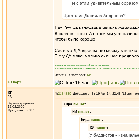
И с этим удивительным образом
Цитата из Даниила Андреева?
Нет. Это же изложение начала феномено
В начале - опыт. А потом мы уже начинае
чтобы было хорошо.
Система Д.Андреева, по моему мнению, на
Т е у ДА максимально сильное предполо
_________________
новичок на форуме, прочитавший несколько книжек
и доверяющий сведениям, изложенным в метафизическом трактате Д.Андреева 
Ответы на этот пост:
КИ
Наверх
КИ
№
213483
Добавлено: Вт 19 Авг 14, 22:43 (12 лет том
3Д
Зарегистрирован:
Кира
пишет
:
17.02.2005
Суждений: 52237
КИ
пишет
:
Кира
пишет
:
КИ
пишет
:
У буддистов - изначаль