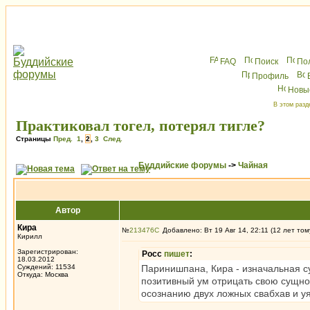
FAQ
Поиск
По
Профиль
Новы
В этом разд
Практиковал тогел, потерял тигле?
Страницы
Пред.
1
,
2
,
3
След.
Буддийские форумы
->
Чайная
Автор
Кира
№
213476
Добавлено: Вт 19 Авг 14, 22:11 (12 лет том
Кирилл
Зарегистрирован:
Росс
пишет
:
18.03.2012
Суждений: 11534
Паринишпана, Кира - изначальная с
Откуда: Москва
позитивный ум отрицать свою сущно
осознанию двух ложных свабхав и уя