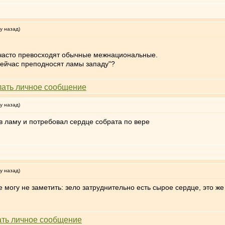
у назад)
 часто превосходят обычные межнациональные.
"сейчас преподносят ламы западу"?
у назад)
 в ламу и потребовал сердце собрата по вере
у назад)
 могу не заметить: зело затруднительно есть сырое сердце, это же