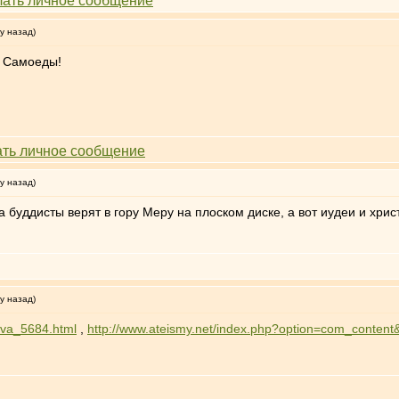
у назад)
. Самоеды!
у назад)
да буддисты верят в гору Меру на плоском диске, а вот иудеи и х
у назад)
rava_5684.html
,
http://www.ateismy.net/index.php?option=com_content