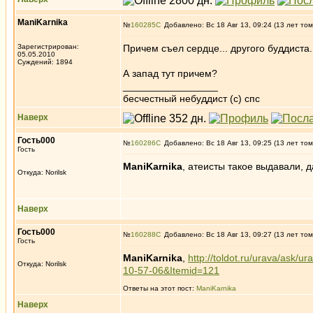
ManiKarnika
№
160285
Добавлено: Вс 18 Авг 13, 09:24 (13 лет том
Зарегистрирован:
Причем съел сердце... другого буддиста
05.05.2010
Суждений: 1894
А запад тут причем?
_________________
бесчестный небуддист (с) спс
Наверх
Гость000
№
160286
Добавлено: Вс 18 Авг 13, 09:25 (13 лет том
Гость
ManiKarnika
, атеисты такое выдавали, 
Откуда: Norilsk
Наверх
Гость000
№
160288
Добавлено: Вс 18 Авг 13, 09:27 (13 лет том
Гость
ManiKarnika
,
http://toldot.ru/urava/ask/u
Откуда: Norilsk
10-57-06&Itemid=121
Ответы на этот пост:
ManiKarnika
Наверх