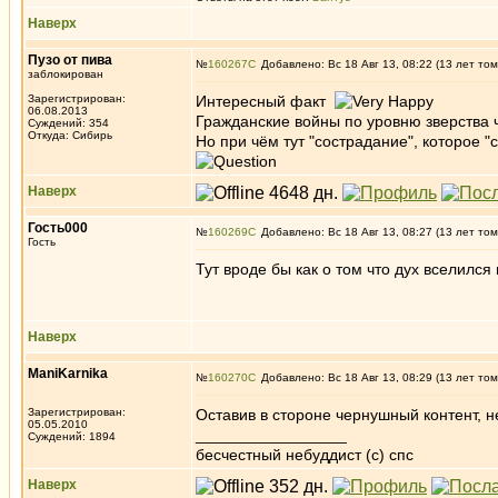
Наверх
Пузо от пива
№
160267
Добавлено: Вс 18 Авг 13, 08:22 (13 лет том
заблокирован
Зарегистрирован:
Интересный факт
06.08.2013
Гражданские войны по уровню зверства
Суждений: 354
Откуда: Сибирь
Но при чём тут "сострадание", которое 
Наверх
Гость000
№
160269
Добавлено: Вс 18 Авг 13, 08:27 (13 лет том
Гость
Тут вроде бы как о том что дух вселился
Наверх
ManiKarnika
№
160270
Добавлено: Вс 18 Авг 13, 08:29 (13 лет том
Зарегистрирован:
Оставив в стороне чернушный контент, не
05.05.2010
_________________
Суждений: 1894
бесчестный небуддист (с) спс
Наверх