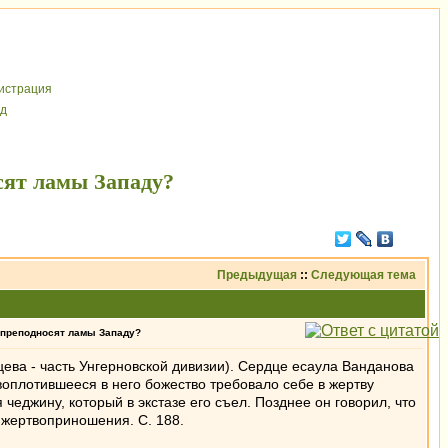
иcтрaция
д
осят ламы Западу?
Предыдущая
::
Следующая тема
с преподносят ламы Западу?
цева - часть Унгерновской дивизии). Сердце есаула Ванданова
воплотившееся в него божество требовало себе в жертву
джину, который в экстазе его съел. Позднее он говорил, что
е жертвоприношения. С. 188.