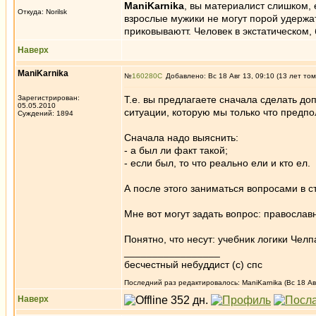
ManiKarnika
, вы материалист слишком, 
Откуда: Norilsk
взрослые мужики не могут порой удержа
приковываютт. Человек в экстатическом
Наверх
ManiKarnika
№
160280
Добавлено: Вс 18 Авг 13, 09:10 (13 лет том
Зарегистрирован:
Т.е. вы предлагаете сначала сделать до
05.05.2010
ситуации, которую мы только что предпо
Суждений: 1894
Сначала надо выяснить:
- а был ли факт такой;
- если был, то что реально ели и кто ел.
А после этого заниматься вопросами в ст
Мне вот могут задать вопрос: православ
Понятно, что несут: учебник логики Челп
_________________
бесчестный небуддист (с) спс
Последний раз редактировалось: ManiKarnika (Вс 18 Авг
Наверх