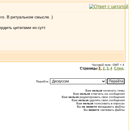
его. В ритуальном смысле. )
рдить цитатами из сутт.
Часовой пояс: GMT + 4
Страницы
1
,
2
,
3
,
4
След.
Перейти:
Вам
нельзя
начинать темы
Вам
нельзя
отвечать на сообщения
Вам
нельзя
редактировать свои сообщения
Вам
нельзя
удалять свои сообщения
Вам
нельзя
голосовать в опросах
Вы
не можете
вкладывать файлы
Вы
можете
скачивать файлы