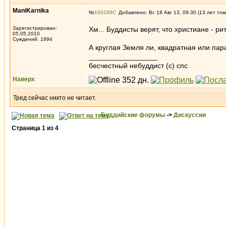
ManiKarnika
№
160289
Добавлено: Вс 18 Авг 13, 09:30 (13 лет том
Зарегистрирован:
Хм... Буддисты верят, что христиане - р
05.05.2010
Суждений: 1894
А круглая Земля ли, квадратная или пара
_________________
бесчестный небуддист (с) спс
Наверх
Тред сейчас никто не читает.
Буддийские форумы
->
Дискуссии
Страница
1
из
4