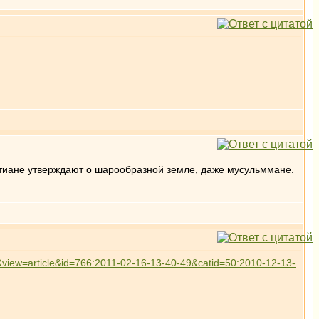
ристиане утверждают о шарообразной земле, даже мусульммане.
&view=article&id=766:2011-02-16-13-40-49&catid=50:2010-12-13-