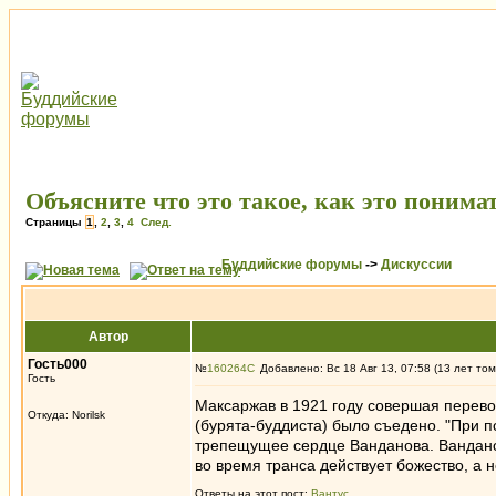
Объясните что это такое, как это понима
Страницы
1
,
2
,
3
,
4
След.
Буддийские форумы
->
Дискуссии
Автор
Гость000
№
160264
Добавлено: Вс 18 Авг 13, 07:58 (13 лет том
Гость
Максаржав в 1921 году совершая перевор
Откуда: Norilsk
(бурята-буддиста) было съедено. "При п
трепещущее сердце Ванданова. Ванданов
во время транса действует божество, а 
Ответы на этот пост:
Вантус