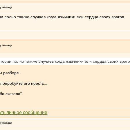
у назад)
ии полно так-же случаев когда язычники ели сердца своих врагов.
у назад)
стории полно так-же случаев когда язычники ели сердца своих враго
м разборе.
попробуйте его поесть...
ба сказала".
у назад)