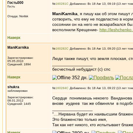
Гость000
№
160281
Добавлено: Вс 18 Авг 13, 09:19 (13 лет том
Гость
ManiKarnika
, я пишу как об этом пишут
Откуда: Norilsk
сотворить, что ему не подвластно в нор
сосоянии он на него не вскарабкался бы
восполнили Крещение-
http://leshchenko.
Наверх
ManiKarnika
№
160282
Добавлено: Вс 18 Авг 13, 09:20 (13 лет том
Зарегистрирован:
Люди также пишут, что земля плоская, сто
05.05.2010
_________________
Суждений: 1894
бесчестный небуддист (с) спс
Наверх
shukra
№
160284
Добавлено: Вс 18 Авг 13, 09:22 (13 лет том
заблокирован
Зарегистрирован:
Сердце понимаешь некоего Ванданова съ
08.01.2012
внове иудеев так же обвиняли в подоб
Суждений: 1445
_________________
"....Нирвана будет их наивысшим блажен
Это блаженство только имя,
Так как нет никого, кто испытывает блаже
Наверх