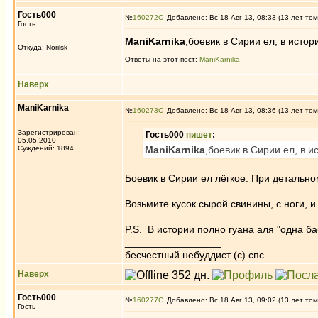
Гость000
№
160272
Добавлено: Вс 18 Авг 13, 08:33 (13 лет том
Гость
ManiKarnika
,боевик в Сирии ел, в истор
Откуда: Norilsk
Ответы на этот пост:
ManiKarnika
Наверх
ManiKarnika
№
160273
Добавлено: Вс 18 Авг 13, 08:36 (13 лет том
Зарегистрирован:
Гость000
пишет
:
05.05.2010
Суждений: 1894
ManiKarnika
,боевик в Сирии ел, в и
Боевик в Сирии ел лёгкое. При детально
Возьмите кусок сырой свинины, с ноги, и 
P.S. В истории полно гуана аля "одна ба
_________________
бесчестный небуддист (с) спс
Наверх
Гость000
№
160277
Добавлено: Вс 18 Авг 13, 09:02 (13 лет том
Гость