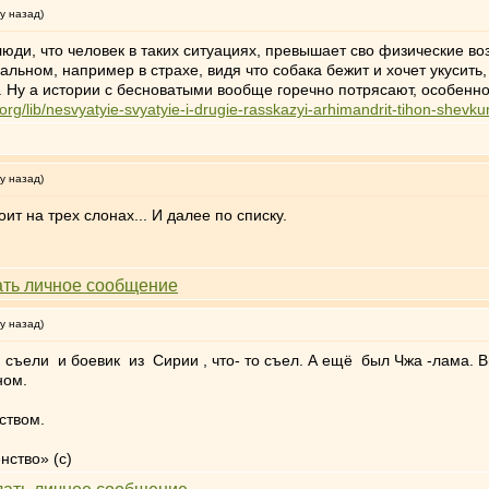
у назад)
 люди, что человек в таких ситуациях, превышает сво физические 
мальном, например в страхе, видя что собака бежит и хочет укусит
. Ну а истории с бесноватыми вообще горечно потрясают, особенно
org/lib/nesvyatyie-svyatyie-i-drugie-rasskazyi-arhimandrit-tihon-shevkun
у назад)
ит на трех слонах... И далее по списку.
у назад)
ели и боевик из Сирии , что- то съел. А ещё был Чжа -лама. Вы
ном.
ством.
нство» (с)