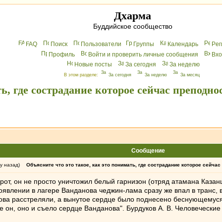
Дхарма
Буддийское сообщество
FAQ
Поиск
Пользователи
Группы
Календарь
Peг
Профиль
Войти и проверить личные сообщения
Вхo
Новые посты
За сегодня
За неделю
В этом разделе:
За сегодня
За неделю
За месяц
ть, где сострадание которое сейчас преподн
Сообщение
у назад)
Объясните что это такое, как это понимать, где сострадание которое сейча
от, он не просто уничтожил белый гарнизон (отряд атамана Казан
оявлении в лагере Ванданова чеджин-лама сразу же впал в транс, 
а расстреляли, а вынутое сердце было поднесено беснующемуся че
не он, оно и съело сердце Ванданова". Бурдуков А. В. Человечески