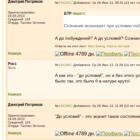
Дмитрий Петряков
№
154197
Добавлено: Ср 26 Июн 13, 08:31 (13 лет то
Зарегистрирован:
БТР
пишет
:
19.06.2013
Суждений: 116
Откуда: Таллин Эстония
Сознание возникает при условии по
А до побуждений? А до условий? Сознан
Ответы на этот пост:
Won Soeng
,
Горсть листьев
Наверх
Росс
№
154198
Добавлено: Ср 26 Июн 13, 11:28 (13 лет то
Гость
А как это - "до условий", но и без этого 
было так, это было б в натуре круто!
Наверх
Дмитрий Петряков
№
154199
Добавлено: Ср 26 Июн 13, 11:39 (13 лет то
Зарегистрирован:
"До условий" - это значит такое состоян
19.06.2013
Суждений: 116
Откуда: Таллин Эстония
Наверх