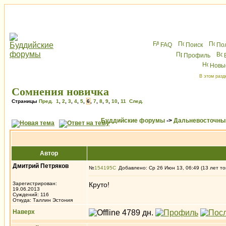
FAQ
Поиск
По
Профиль
Новы
В этом разд
Сомнения новичка
Страницы
Пред.
1
,
2
,
3
,
4
,
5
,
6
,
7
,
8
,
9
,
10
,
11
След.
Буддийские форумы
->
Дальневосточны
Автор
Дмитрий Петряков
№
154195
Добавлено: Ср 26 Июн 13, 06:49 (13 лет то
Зарегистрирован:
Круто!
19.06.2013
Суждений: 116
Откуда: Таллин Эстония
Наверх