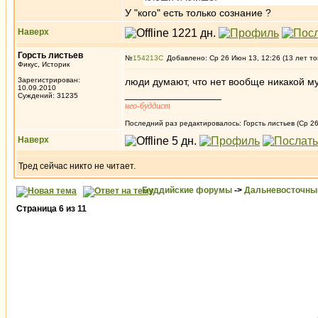
У "кого" есть только сознание ?
Наверх
Горсть листьев
№
154213
Добавлено: Ср 26 Июн 13, 12:26 (13 лет то
Фикус, Историк
Зарегистрирован:
люди думают, что нет вообще никакой му
10.09.2010
_________________
Суждений: 31235
нео-буддист
Последний раз редактировалось: Горсть листьев (Ср 26
Наверх
Тред сейчас никто не читает.
Буддийские форумы
->
Дальневосточны
Страница
6
из
11