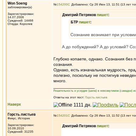
Won Soeng
№
154200
Добавлено: Ср 26 Июн 13, 11:51 (13 лет то
заблокирован(а)
Зарегистрирован:
Дмитрий Петряков
пишет
:
14.07.2006
Суждений: 14466
БТР
пишет
:
Откуда: Королев
Сознание возникает при услови
А до побуждений? А до условий? Со
Глубоко копаете, однако. Сознания без 
сознания.
Однако, есть изначальная мудрость, пр
полезно, поскольку не постигнув неведе
много.
_________________
Решительность и усердие (шила) в невозмутимом (самадхи) ис
Ответы на этот пост:
Горсть листьев
Наверх
Горсть листьев
№
154201
Добавлено: Ср 26 Июн 13, 11:52 (13 лет то
Фикус, Историк
Зарегистрирован:
Дмитрий Петряков
пишет
:
10.09.2010
Суждений: 31235