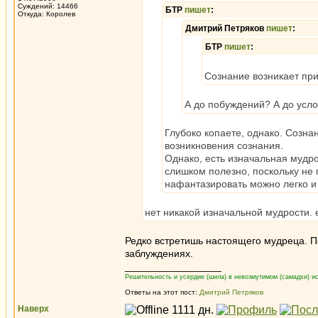
Суждений: 14466
БТР
пишет
:
Откуда: Королев
Дмитрий Петряков
пишет
:
БТР
пишет
:
Сознание возникает пр
А до побуждений? А до усл
Глубоко копаете, однако. Созна
возникновения сознания.
Однако, есть изначальная мудро
слишком полезно, поскольку не 
нафантазировать можно легко и
нет никакой изначальной мудрости. 
Редко встретишь настоящего мудреца. По
заблуждениях.
_________________
Решительность и усердие (шила) в невозмутимом (самадхи) ис
Ответы на этот пост:
Дмитрий Петряков
Наверх