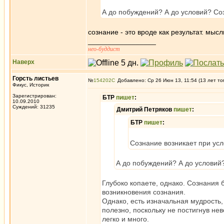
А до побуждений? А до условий? Со
сознание - это вроде как результат. мы
_________________
нео-буддист
Наверх
Горсть листьев
№
154202
Добавлено: Ср 26 Июн 13, 11:54 (13 лет то
Фикус, Историк
Зарегистрирован:
БТР
пишет
:
10.09.2010
Суждений: 31235
Дмитрий Петряков
пишет
:
БТР
пишет
:
Сознание возникает при ус
А до побуждений? А до условий
Глубоко копаете, однако. Сознания 
возникновения сознания.
Однако, есть изначальная мудрость
полезно, поскольку не постигнув не
легко и много.