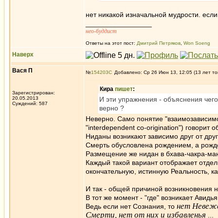
нет никакой изначальной мудрости. если
_________________
нео-буддист
Ответы на этот пост:
Дмитрий Петряков
,
Won Soeng
Наверх
Вася П
№
154203
Добавлено: Ср 26 Июн 13, 12:05 (13 лет то
Кира
пишет
:
Зарегистрирован:
20.05.2013
И эти упражнения - объяснения чег
Суждений: 587
верно ?
Неверно. Само понятие "взаимозависимое
"interdependent co-origination") говорит о
Ниданы возникают зависимо друг от друга
Смерть обусловлена рождением, а рожд
Размещение же нидан в бхава-чакра-ман
Каждый такой вариант отображает отдел
окончательную, истинную Реальность, ка
И так - общей причиной возникновения 
В тот же момент - "где" возникает Авидь
нет Невеже
Ведь если нет Сознания, то
Смерти, нет от них и избавленья
...