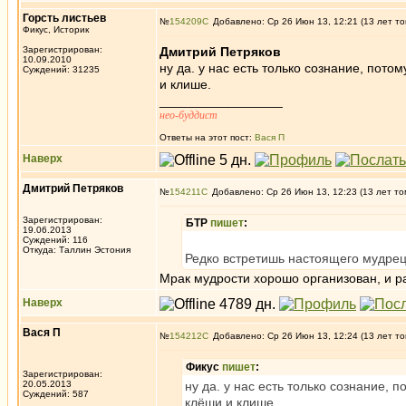
Горсть листьев
№
154209
Добавлено: Ср 26 Июн 13, 12:21 (13 лет то
Фикус, Историк
Зарегистрирован:
Дмитрий Петряков
10.09.2010
ну да. у нас есть только сознание, потом
Суждений: 31235
и клише.
_________________
нео-буддист
Ответы на этот пост:
Вася П
Наверх
Дмитрий Петряков
№
154211
Добавлено: Ср 26 Июн 13, 12:23 (13 лет то
Зарегистрирован:
БТР
пишет
:
19.06.2013
Суждений: 116
Откуда: Таллин Эстония
Редко встретишь настоящего мудрец
Мрак мудрости хорошо организован, и р
Наверх
Вася П
№
154212
Добавлено: Ср 26 Июн 13, 12:24 (13 лет то
Фикус
пишет
:
Зарегистрирован:
20.05.2013
ну да. у нас есть только сознание, п
Суждений: 587
клёши и клише.