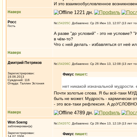
И это взаимообусловленное возникнове
Наверх
Росс
№
154205
Добавлено: Ср 26 Июн 13, 12:07 (13 лет то
Гость
А разве "до условий" - это не условие?
в чём-то?
Что с ней делать - избавляться от неё 
Наверх
Дмитрий Петряков
№
154206
Добавлено: Ср 26 Июн 13, 12:08 (13 лет то
Зарегистрирован:
Фикус
пишет
:
19.06.2013
Суждений: 116
Откуда: Таллин Эстония
нет никакой изначальной мудрости. 
Почти золотые слова. Я бы всё-таки М
быть не может. Мудрость - кармически 
- это все-таки рефлексия. А доУСЛОВНО
Наверх
Won Soeng
№
154207
Добавлено: Ср 26 Июн 13, 12:19 (13 лет то
заблокирован(а)
Зарегистрирован:
Фикус
пишет
:
14.07.2006