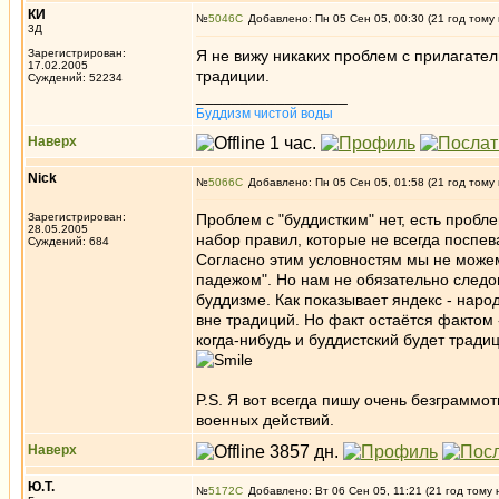
КИ
№
5046
Добавлено: Пн 05 Сен 05, 00:30 (21 год тому
3Д
Зарегистрирован:
Я не вижу никаких проблем с прилагател
17.02.2005
традиции.
Суждений: 52234
_________________
Буддизм чистой воды
Наверх
Nick
№
5066
Добавлено: Пн 05 Сен 05, 01:58 (21 год тому
Зарегистрирован:
Проблем с "буддистким" нет, есть пробл
28.05.2005
набор правил, которые не всегда поспе
Суждений: 684
Согласно этим условностям мы не можем
падежом". Но нам не обязательно следо
буддизме. Как показывает яндекс - народ 
вне традиций. Но факт остаётся фактом 
когда-нибудь и буддистский будет тради
P.S. Я вот всегда пишу очень безграммо
военных действий.
Наверх
Ю.Т.
№
5172
Добавлено: Вт 06 Сен 05, 11:21 (21 год тому 