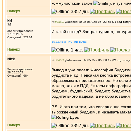
коммунистский закон
), и тут ни
Наверх
КИ
№
5044
Добавлено: Вс 04 Сен 05, 23:58 (21 год тому 
3Д
Зарегистрирован:
И какой вывод? Завтрак туриста, но тур
17.02.2005
_________________
Суждений: 52234
Буддизм чистой воды
Наверх
Nick
№
5045
Добавлено: Пн 05 Сен 05, 00:19 (21 год тому
Зарегистрирован:
Вывод я уже писал: Философия Буддизм
28.05.2005
буддиста и т.д. Невсякая кнопка встроен
Суждений: 684
образовывать прилагательное. Но если х
можно, как и с ПДД. Читаем орфографиче
буддизм, буддийский, буддист, буддистка
родительного падежа, а не образования
P.S. И это при том, что совершенно сог
вырожденный буддизм, и называть махая
Наверх