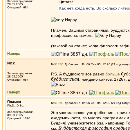
Зарегистрирован:
Цитата:
28.05.2005
Суждений: 684
Как нет, когда есть. Во сколько лите
Пламен, Вашими стараниями, буддистски
профессионализмом.
(таковой он станет, когда филологи заф
Наверх
Nick
№
5183
Добавлено: Вт 06 Сен 05, 12:20 (21 год тому 
буд
Зарегистрирован:
P.S. А буддиского всё равно
больше
28.05.2005
буддистская
, найдено сайтов: 17267, 
Суждений: 684
Наверх
Пламен
№
5185
Добавлено: Вт 06 Сен 05, 12:30 (21 год тому 
Ph.D., D.Sc.
Зарегистрирован:
Это уже массовое употребление - приче
03.03.2005
академичности, во многих программах и 
Суждений: 1070
Буддия) университетов (см. например То
Буддистская философия среднев
см.