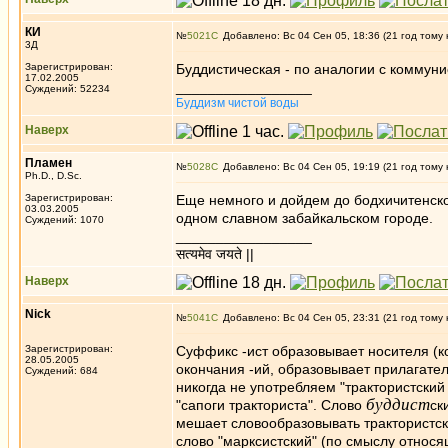
КИ
№
5021
Добавлено: Вс 04 Сен 05, 18:36 (21 год тому 
3Д
Зарегистрирован:
Буддистическая - по аналогии с коммун
17.02.2005
_________________
Суждений: 52234
Буддизм чистой воды
Наверх
Пламен
№
5028
Добавлено: Вс 04 Сен 05, 19:19 (21 год тому 
Ph.D., D.Sc.
Зарегистрирован:
Еще немного и дойдем до бодхичитенск
03.03.2005
одном славном забайкальском городе.
Суждений: 1070
_________________
सत्यमेव जयते ||
Наверх
Nick
№
5041
Добавлено: Вс 04 Сен 05, 23:31 (21 год тому 
Зарегистрирован:
Суффикс -ист образовывает носителя (ко
28.05.2005
окончания -ий, образовывает прилагател
Суждений: 684
никогда не употребляем "трактористский 
буддист
"сапоги тракториста". Слово
ск
мешает словообразовывать трактористски
слово "марксистский" (по смыслу относящ