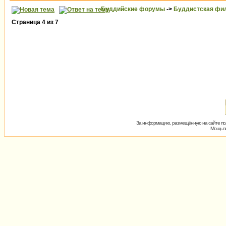
Буддийские форумы
->
Буддистская фи
Страница
4
из
7
За информацию, размещённую на сайте пол
Мощь пх