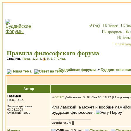
FAQ
Поиск
По
Профиль
Новы
В этом разд
Правила философского форума
Страницы
Пред.
1
,
2
,
3
,
4
,
5
,
6
,
7
След.
Буддийские форумы
->
Буддистская фи
Автор
Пламен
№
5019
Добавлено: Вс 04 Сен 05, 18:27 (21 год тому 
Ph.D., D.Sc.
Зарегистрирован:
Или ламский, а может и вообще ламийски
03.03.2005
Буддская философия.
Суждений: 1070
_________________
सत्यमेव जयते ||
Наверх