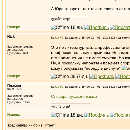
А Юра говорит - нет такого слова в лит
_________________
सत्यमेव जयते ||
Наверх
Nick
№
5187
Добавлено: Вт 06 Сен 05, 13:02 (21 год тому 
Зарегистрирован:
Это не литературный, а профессиональны
28.05.2005
профессиональным термином. Несомненно
Суждений: 684
его применения не имеет смысла. Но ка
Ну, а поскольку непонятен предмет спор
кому присуждать "победу в диспуте"
Наверх
Пламен
№
5188
Добавлено: Вт 06 Сен 05, 13:33 (21 год тому 
Ph.D., D.Sc.
Зарегистрирован:
Словарь русского языка
03.03.2005
_________________
Суждений: 1070
सत्यमेव जयते ||
Наверх
Тред сейчас никто не читает.