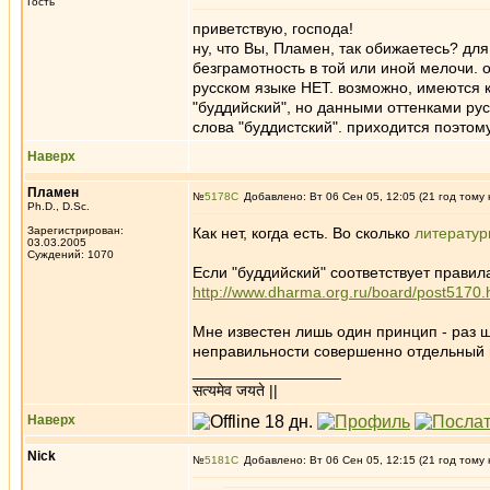
Гость
приветствую, господа!
ну, что Вы, Пламен, так обижаетесь? дл
безграмотность в той или иной мелочи. о
русском языке НЕТ. возможно, имеются к
"буддийский", но данными оттенками рус
слова "буддистский". приходится поэтом
Наверх
Пламен
№
5178
Добавлено: Вт 06 Сен 05, 12:05 (21 год тому 
Ph.D., D.Sc.
Зарегистрирован:
Как нет, когда есть. Во сколько
литерату
03.03.2005
Суждений: 1070
Если "буддийский" соответствует правил
http://www.dharma.org.ru/board/post5170
Мне известен лишь один принцип - раз ш
неправильности совершенно отдельный и
_________________
सत्यमेव जयते ||
Наверх
Nick
№
5181
Добавлено: Вт 06 Сен 05, 12:15 (21 год тому 