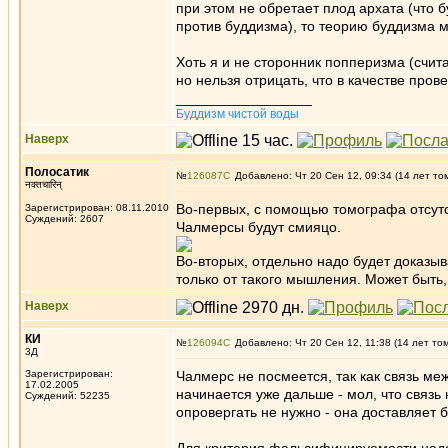
при этом не обретает плод архата (что б
против буддизма), то теорию буддизма м
Хоть я и не сторонник попперизма (счита
но нельзя отрицать, что в качестве пр
_________________
Буддизм чистой воды
Наверх
Полосатик
№
126087
Добавлено: Чт 20 Сен 12, 09:34 (14 лет то
नक्तचारिन्
Во-первых, с помощью томографа отсутс
Зарегистрирован: 08.11.2010
Суждений: 2607
Чалмерсы будут смияцо.
Во-вторых, отдельно надо будет доказыв
только от такого мышления. Может быть, 
Наверх
КИ
№
126094
Добавлено: Чт 20 Сен 12, 11:38 (14 лет то
3Д
Зарегистрирован:
Чалмерс не посмеется, так как связь м
17.02.2005
начинается уже дальше - мол, что связь
Суждений: 52235
опровергать не нужно - она доставляет 