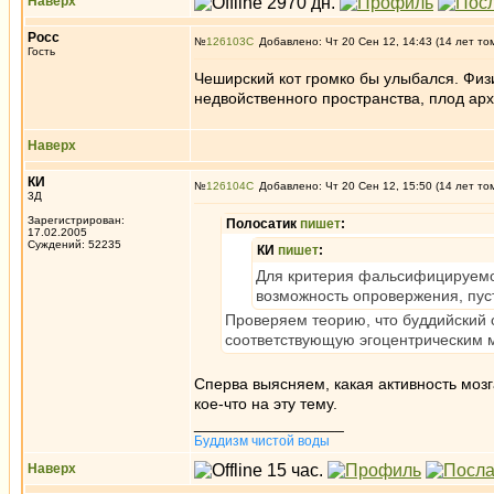
Наверх
Росс
№
126103
Добавлено: Чт 20 Сен 12, 14:43 (14 лет то
Гость
Чеширский кот громко бы улыбался. Физи
недвойственного пространства, плод ар
Наверх
КИ
№
126104
Добавлено: Чт 20 Сен 12, 15:50 (14 лет то
3Д
Зарегистрирован:
Полосатик
пишет
:
17.02.2005
Суждений: 52235
КИ
пишет
:
Для критерия фальсифицируемос
возможность опровержения, пуст
Проверяем теорию, что буддийский о
соответствующую эгоцентрическим
Сперва выясняем, какая активность мозг
кое-что на эту тему.
_________________
Буддизм чистой воды
Наверх