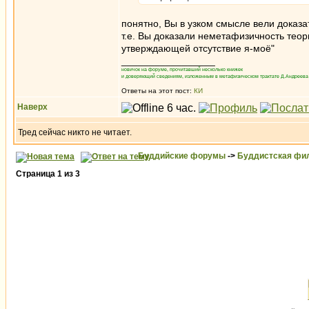
понятно, Вы в узком смысле вели доказа
т.е. Вы доказали неметафизичность теор
утверждающей отсутствие я-моё"
_________________
новичок на форуме, прочитавший несколько книжек
и доверяющий сведениям, изложенным в метафизическом трактате Д.Андреева 
Ответы на этот пост:
КИ
Наверх
Тред сейчас никто не читает.
Буддийские форумы
->
Буддистская фи
Страница
1
из
3