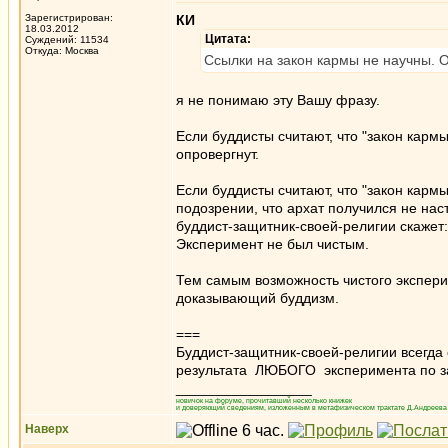
Зарегистрирован:
КИ
18.03.2012
Цитата:
Суждений: 11534
Откуда: Москва
Ссылки на закон кармы не научны. 
я не понимаю эту Вашу фразу.
Если буддисты считают, что "закон кармы
опровергнут.
Если буддисты считают, что "закон карм
подозрении, что архат получился не на
буддист-защитник-своей-религии скажет:
Эксперимент не был чистым.
Тем самым возможность чистого эксперим
доказывающий буддизм.
===
Буддист-защитник-своей-религии всегда
результата ЛЮБОГО эксперимента по за
_________________
новичок на форуме, прочитавший несколько книжек
и доверяющий сведениям, изложенным в метафизическом трактате Д.Андреева 
Наверх