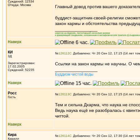
Суждений: 11534
Откуда: Москва
Главный довод против вашего доказател
буддист-защитник-своей-религии сможет
закон кармы и обстоятельства предыдущ
_________________
новичок на форуме, прочитавший несколько книжек
и доверяющий сведениям, изложенным в метафизическом трактате Д.Андреева 
Наверх
КИ
№
126112
Добавлено: Чт 20 Сен 12, 17:15 (14 лет то
3Д
Зарегистрирован:
Ссылки на закон кармы не научны. О че
17.02.2005
_________________
Суждений: 52235
Буддизм чистой воды
Наверх
Росс
№
126113
Добавлено: Чт 20 Сен 12, 17:15 (14 лет то
Гость
Тем и сильна Дхарма, что наука не спос
Ведь наука ещё не разобралась с квинт
читтой.
Наверх
Кира
№
126114
Добавлено: Чт 20 Сен 12, 17:30 (14 лет то
Кирилл