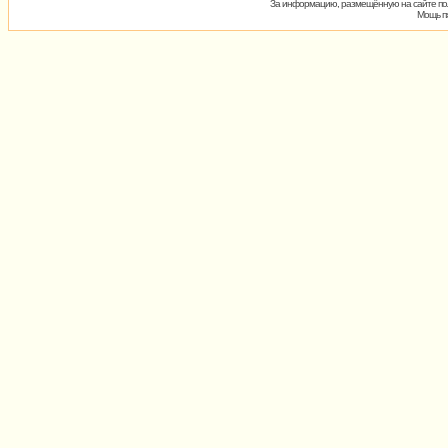
За информацию, размещённую на сайте пол
Мощь пх