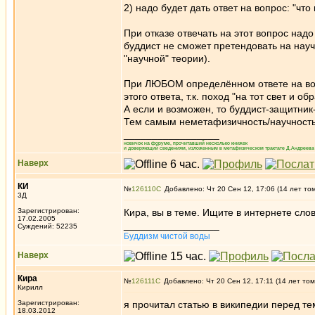
2) надо будет дать ответ на вопрос: "чт
При отказе отвечать на этот вопрос над
буддист не сможет претендовать на науч
"научной" теории).
При ЛЮБОМ определённом ответе на во
этого ответа, т.к. поход "на тот свет и 
А если и возможен, то буддист-защитник-
Тем самым неметафизичность/научность 
_________________
новичок на форуме, прочитавший несколько книжек
и доверяющий сведениям, изложенным в метафизическом трактате Д.Андреева 
Наверх
КИ
№
126110
Добавлено: Чт 20 Сен 12, 17:06 (14 лет то
3Д
Зарегистрирован:
Кира, вы в теме. Ищите в интернете сло
17.02.2005
_________________
Суждений: 52235
Буддизм чистой воды
Наверх
Кира
№
126111
Добавлено: Чт 20 Сен 12, 17:11 (14 лет том
Кирилл
Зарегистрирован:
я прочитал статью в википедии перед тем
18.03.2012