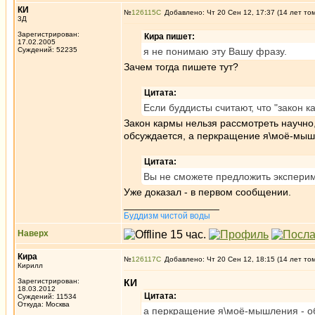
КИ
№
126115
Добавлено: Чт 20 Сен 12, 17:37 (14 лет то
3Д
Зарегистрирован:
Кира пишет:
17.02.2005
Суждений: 52235
я не понимаю эту Вашу фразу.
Зачем тогда пишете тут?
Цитата:
Если буддисты считают, что "закон к
Закон кармы нельзя рассмотреть научно
обсуждается, а перкращение я\моё-мыш
Цитата:
Вы не сможете предложить экспери
Уже доказал - в первом сообщении.
_________________
Буддизм чистой воды
Наверх
Кира
№
126117
Добавлено: Чт 20 Сен 12, 18:15 (14 лет то
Кирилл
Зарегистрирован:
КИ
18.03.2012
Цитата:
Суждений: 11534
Откуда: Москва
а перкращение я\моё-мышления - о