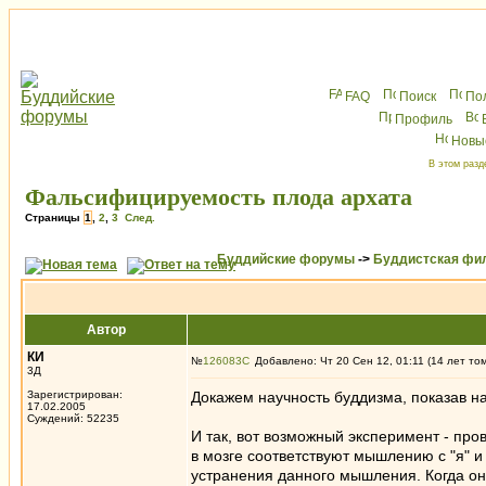
FAQ
Поиск
По
Профиль
Новы
В этом разд
Фальсифицируемость плода архата
Страницы
1
,
2
,
3
След.
Буддийские форумы
->
Буддистская фи
Автор
КИ
№
126083
Добавлено: Чт 20 Сен 12, 01:11 (14 лет то
3Д
Зарегистрирован:
Докажем научность буддизма, показав н
17.02.2005
Суждений: 52235
И так, вот возможный эксперимент - пр
в мозге соответствуют мышлению с "я" и
устранения данного мышления. Когда он 