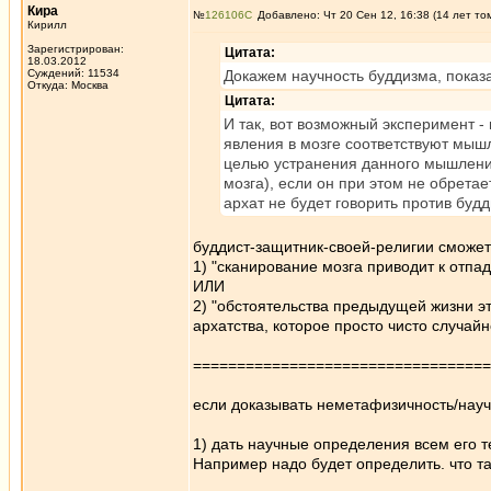
Кира
№
126106
Добавлено: Чт 20 Сен 12, 16:38 (14 лет то
Кирилл
Зарегистрирован:
Цитата:
18.03.2012
Суждений: 11534
Докажем научность буддизма, показ
Откуда: Москва
Цитата:
И так, вот возможный эксперимент -
явления в мозге соответствуют мышл
целью устранения данного мышления
мозга), если он при этом не обретае
архат не будет говорить против буд
буддист-защитник-своей-религии сможет
1) "сканирование мозга приводит к отпа
ИЛИ
2) "обстоятельства предыдущей жизни эт
архатства, которое просто чисто случай
==================================
если доказывать неметафизичность/научн
1) дать научные определения всем его т
Например надо будет определить. что т