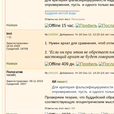
Для критерия фальсифицируемости надо 
опровержения, пусть и одного только ва
_________________
Буддизм чистой воды
Ответы на этот пост:
Полосатик
Наверх
test
№
126099
Добавлено: Чт 20 Сен 12, 12:25 (14 лет то
一心
1. Нужен архат для сравнения, чтоб отли
Зарегистрирован:
18.02.2005
Суждений: 18709
Если он при этом не обретает пл
2. "
настоящий архат не будет говорит
Наверх
Полосатик
№
126102
Добавлено: Чт 20 Сен 12, 14:24 (14 лет то
नक्तचारिन्
Зарегистрирован: 08.11.2010
КИ
пишет
:
Суждений: 2607
Для критерия фальсифицируемости н
опровержения, пусть и одного тольк
Проверяем теорию, что буддийский образ
соответствующую эгоцентрическим мыс
Ответы на этот пост:
КИ