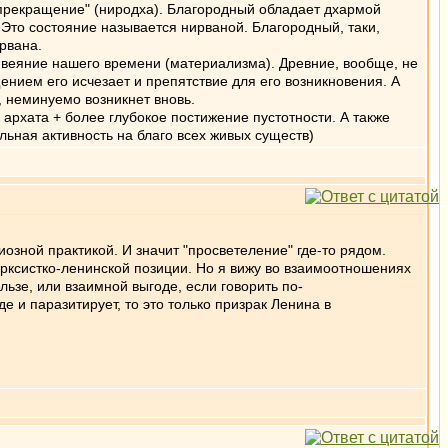
-"прекращение" (ниродха). Благородный обладает дхармой
Это состояние называется нирваной. Благородный, таки,
рвана.
се веяние нашего времени (материализма). Древние, вообще, не
ением его исчезает и препятствие для его возникновения. А
, неминуемо возникнет вновь.
архата + более глубокое постижение пустотности. А также
льная активность на благо всех живых существ)
иозной практикой. И значит "просветеление" где-то рядом.
арксистко-ленинской позиции. Но я вижу во взаимоотношениях
зе, или взаимной выгоде, если говорить по-
е и паразитирует, то это только призрак Ленина в