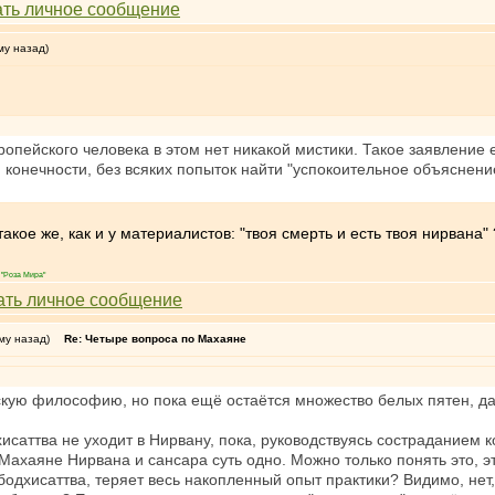
му назад)
опейского человека в этом нет никакой мистики. Такое заявление
 конечности, без всяких попыток найти "успокоительное объяснени
акое же, как и у материалистов: "твоя смерть и есть твоя нирвана" 
"Роза Мира"
му назад)
Re: Четыре вопроса по Махаяне
скую философию, но пока ещё остаётся множество белых пятен, д
исаттва не уходит в Нирвану, пока, руководствуясь состраданием к
 Махаяне Нирвана и сансара суть одно. Можно только понять это, э
бодхисаттва, теряет весь накопленный опыт практики? Видимо, нет,