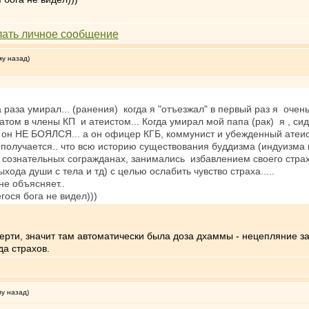
му назад)
а раза умирал... (ранения) когда я "отъезжал" в первый раз я оче
атом в члены КП и атеистом... Когда умирал мой папа (рак) я , сидя
 он НЕ БОЯЛСЯ... а он офицер КГБ, коммунист и убежденный атеист
 получается.. что всю историю существования буддизма (индуизма
е сознательных согражданах, занимались избавлением своего стр
да души с тела и тд) с целью ослабить чувство страха.....
не объясняет..
гося бога не видел)))
ерти, значит там автоматически была доза дхаммы - нецепляние з
да страхов.
му назад)