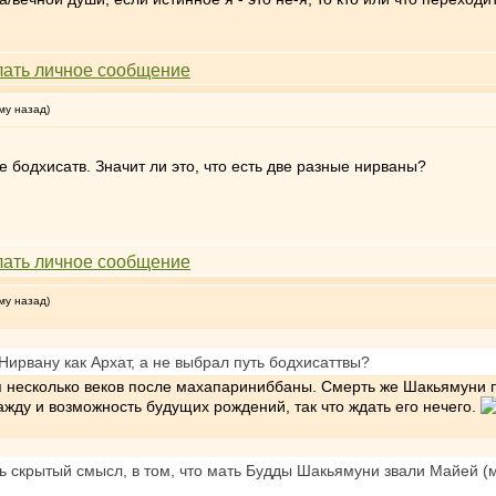
му назад)
е бодхисатв. Значит ли это, что есть две разные нирваны?
му назад)
ирвану как Архат, а не выбрал путь бодхисаттвы?
я несколько веков после махапариниббаны. Смерть же Шакьямуни 
жду и возможность будущих рождений, так что ждать его нечего.
дь скрытый смысл, в том, что мать Будды Шакьямуни звали Майей (