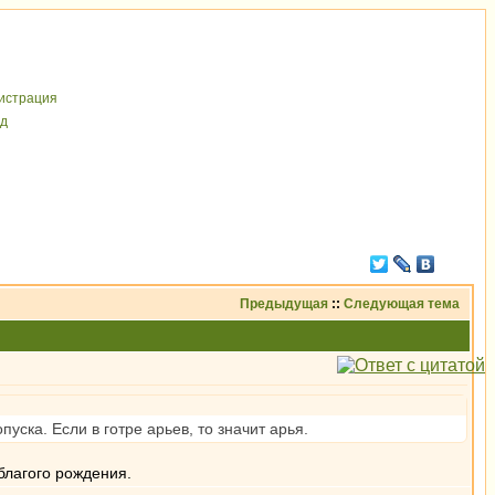
иcтрaция
д
Предыдущая
::
Следующая тема
пуска. Если в готре арьев, то значит арья.
благого рождения.