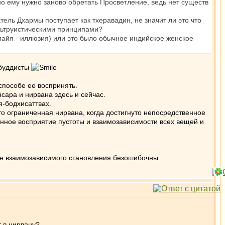
вно ему нужно заново обретать Просветление, ведь нет существ
ель Дхармы поступает как тхеравадин, не значит ли это что
 альтруистическими принципами?
майя - иллюзия) или это было обычное индийское женское
 буддисты
способе ее воспринять.
нсара и нирвана здесь и сейчас.
я-бодхисаттвах.
то ограниченная нирвана, когда достигнуто непосредственное
енное восприятие пустоты и взаимозависимости всех вещей и
кон взаимозависимого становления безошибочны
т в нирвану?