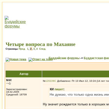
Четыре вопроса по Махаяне
Страницы
Пред.
1
,
2
,
3
,
4
След.
Буддийские форумы
->
Буддистская фи
Автор
test
№
120228
Добавлено: Пт 13 Июл 12, 10:24 (14 лет то
一心
КИ
пишет
:
Зарегистрирован:
18.02.2005
Не думаю, что только одна жизнь име
Суждений: 18709
Ну значит рождается только в хороших 