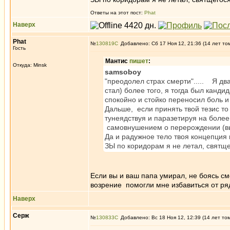
Ответы на этот пост:
Phat
Наверх
Phat
№
130819
Добавлено: Сб 17 Ноя 12, 21:36 (14 лет то
Гость
Мантис
пишет
:
Откуда: Minsk
samsoboy
"преодолел страх смерти"..... Я дв
стал) более того, я тогда был кандид
спокойно и стойко переносил боль и
Дальше, если принять твой тезис то
тунеядствуя и паразетируя на боле
самовнушением о перерождении (выхо
Да и радужное тело твоя концепция 
ЗЫ по коридорам я не летал, святще
Если вы и ваш папа умирал, не боясь см
возрение помогли мне избавиться от ря
Наверх
Серж
№
130833
Добавлено: Вс 18 Ноя 12, 12:39 (14 лет то