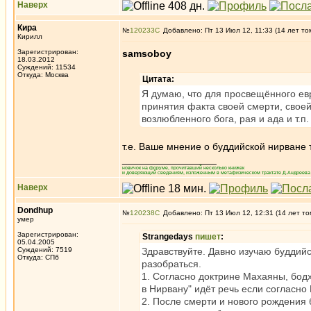
Наверх
Кира
№
120233
Добавлено: Пт 13 Июл 12, 11:33 (14 лет то
Кирилл
Зарегистрирован:
samsoboy
18.03.2012
Суждений: 11534
Откуда: Москва
Цитата:
Я думаю, что для просвещённого евр
принятия факта своей смерти, своей
возлюбленного бога, рая и ада и т.п.
т.е. Ваше мнение о буддийской нирване т
_________________
новичок на форуме, прочитавший несколько книжек
и доверяющий сведениям, изложенным в метафизическом трактате Д.Андреева 
Наверх
Dondhup
№
120238
Добавлено: Пт 13 Июл 12, 12:31 (14 лет то
умер
Зарегистрирован:
Strangedays
пишет
:
05.04.2005
Суждений: 7519
Здравствуйте. Давно изучаю буддий
Откуда: СПб
разобраться.
1. Согласно доктрине Махаяны, бодх
в Нирвану" идёт речь если согласно
2. После смерти и нового рождения 