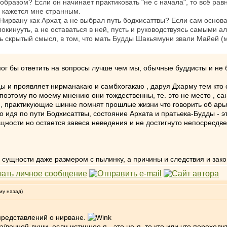
 образом? Если он начинает практиковать "не с начала", то всё ра
кажется мне странным.
ирвану как Архат, а не выбрал путь бодхисаттвы? Если сам основат
 покинууть, а не оставаться в ней, пусть и руководствуясь самыми
дь скрытый смысл, в том, что мать Будды Шакьямуни звали Майей (
мог бы ответить на вопросы лучше чем мы, обычные буддисты и не
ды и проявляет нирманакаю и самбхогакаю , даруя Дхарму тем кто 
 поэтому по моему мнению они тождественны, те. это не место , са
ки, практикующие шинне помнят прошлые жизни что говорить об арь
о идя по пути Бодхисаттвы, состояние Архата и пратьека-Будды - э
щности но остается завеса неведения и не достигнуто непосресдв
ой сущности даже размером с пылинку, а причины и следствия и за
му назад)
 представлений о нирване.
а/вечной души, если истинное я - это не-я, то кто или что переходи