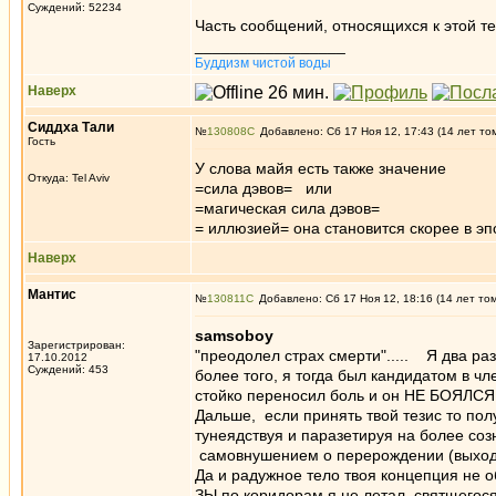
Суждений: 52234
Часть сообщений, относящихся к этой те
_________________
Буддизм чистой воды
Наверх
Cиддха Tали
№
130808
Добавлено: Сб 17 Ноя 12, 17:43 (14 лет то
Гость
У слова майя есть также значение
Откуда: Tel Aviv
=сила дэвов= или
=магическая сила дэвов=
= иллюзией= она становится скорее в э
Наверх
Мантис
№
130811
Добавлено: Сб 17 Ноя 12, 18:16 (14 лет то
samsoboy
Зарегистрирован:
"преодолел страх смерти"..... Я два ра
17.10.2012
Суждений: 453
более того, я тогда был кандидатом в чле
стойко переносил боль и он НЕ БОЯЛСЯ..
Дальше, если принять твой тезис то пол
тунеядствуя и паразетируя на более со
самовнушением о перерождении (выхода д
Да и радужное тело твоя концепция не о
ЗЫ по коридорам я не летал, святщегося