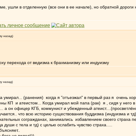
ме, ушли в отделенную (все они в ее начале), но обратной дороги
му назад)
поху перехода от ведизма к брахманизму или индуизму
му назад)
за умирал... (ранения) когда я "отъезжал" в первый раз я очень хо
ны КП и атеистом... Когда умирал мой папа (рак) я , сидя у него в 
. а он офицер КГБ, коммунист и убежденный атеист....(просветлё
учается.. что всю историю существования буддизма (индуизма и т
знательных согражданах, занимались избавлением своего страха 
уши с тела и тд) с целью ослабить чувство страха.....
бъясняет..
 бога не видел)))