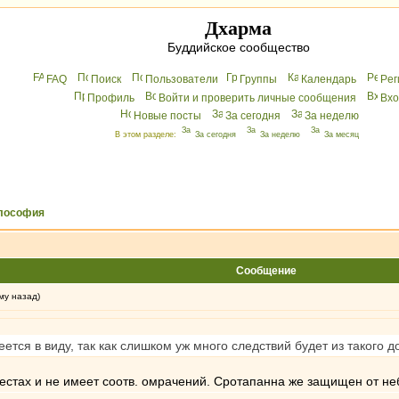
Дхарма
Буддийское сообщество
FAQ
Поиск
Пользователи
Группы
Календарь
Peг
Профиль
Войти и проверить личные сообщения
Вхo
Новые посты
За сегодня
За неделю
В этом разделе:
За сегодня
За неделю
За месяц
лософия
Сообщение
му назад)
ется в виду, так как слишком уж много следствий будет из такого до
местах и не имеет соотв. омрачений. Сротапанна же защищен от не