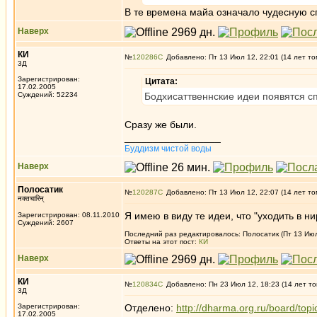
В те времена майа означало чудесную сп
Наверх
КИ
№
120286
Добавлено: Пт 13 Июл 12, 22:01 (14 лет то
3Д
Зарегистрирован:
Цитата:
17.02.2005
Суждений: 52234
Бодхисаттвеннские идеи появятся с
Сразу же были.
_________________
Буддизм чистой воды
Наверх
Полосатик
№
120287
Добавлено: Пт 13 Июл 12, 22:07 (14 лет то
नक्तचारिन्
Я имею в виду те идеи, что "уходить в н
Зарегистрирован: 08.11.2010
Суждений: 2607
Последний раз редактировалось: Полосатик (Пт 13 Июл 
Ответы на этот пост:
КИ
Наверх
КИ
№
120834
Добавлено: Пн 23 Июл 12, 18:23 (14 лет то
3Д
Зарегистрирован:
Отделено:
http://dharma.org.ru/board/top
17.02.2005