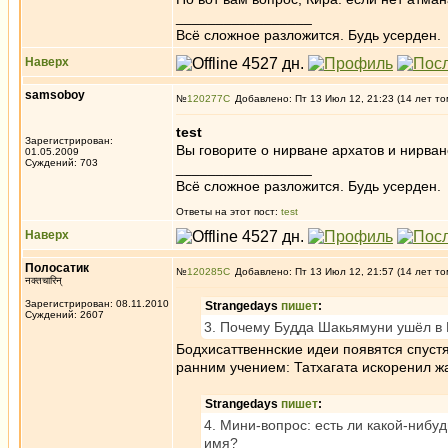
_________________
Всё сложное разложится. Будь усерден.
Наверх
samsoboy
№
120277
Добавлено: Пт 13 Июл 12, 21:23 (14 лет то
test
Зарегистрирован:
Вы говорите о нирване архатов и нирван
01.05.2009
Суждений: 703
_________________
Всё сложное разложится. Будь усерден.
Ответы на этот пост:
test
Наверх
Полосатик
№
120285
Добавлено: Пт 13 Июл 12, 21:57 (14 лет то
नक्तचारिन्
Зарегистрирован: 08.11.2010
Strangedays
пишет
:
Суждений: 2607
3. Почему Будда Шакьямуни ушёл в Н
Бодхисаттвеннские идеи появятся спуст
ранним учением: Татхагата искоренил жа
Strangedays
пишет
:
4. Мини-вопрос: есть ли какой-нибу
имя?