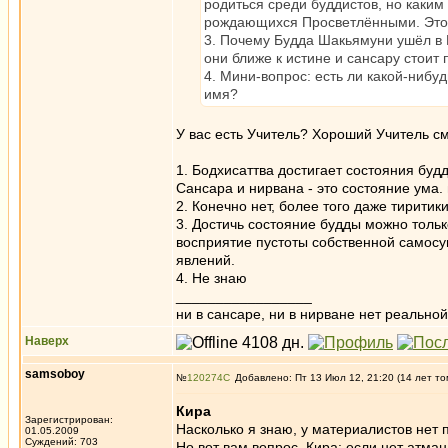
родиться среди буддистов, но каким
рождающихся Просветлёнными. Это 
3. Почему Будда Шакьямуни ушёл в Н
они ближе к истине и сансару стоит
4. Мини-вопрос: есть ли какой-нибу
имя?
У ваc есть Учитель? Хороший Учитель с
1. Бодхисаттва достигает состояния буд
Сансара и нирвана - это состояние ума.
2. Конечно нет, более того даже тирити
3. Достичь состояние будды можно тольк
восприятие пустоты собственной самосу
явлений.
4. Не знаю
_________________
ни в сансаре, ни в нирване нет реальн
Наверх
samsoboy
№
120274
Добавлено: Пт 13 Июл 12, 21:20 (14 лет то
Кира
Зарегистрирован:
Насколько я знаю, у материалистов нет
01.05.2009
Суждений: 703
Но вот вам вопрос, Кира: если нет атман