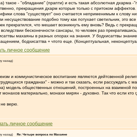
а) такое - "обладание" (прапти) и есть такая абсолютная дхарма 
ственно, прекращения дхарм которые только с притоком аффектов. 
цифики слова "существует" оно считается неприменимым к слову ни
или несуществование подобно тому как потухает светильник, это в
ек прекратился, что мешает возникнуть ему вновь? Ведь с прекращ
 вследствии бесконечности сансары, то человек раз прекратившись
саттвы махаяны в разных опорах на знания. У бодхисаттвы знание 
ащением, бодхисаттва + чтото еще. (Концептуальная, неконцептуа
му назад)
 атеизм и коммунистическое воспитание являются дейтсвенной религ
рудящихся гражданах" - можно и так сказать, если рассуждать с м
а) модель общественных отношений, построенных на взаимной поль
монахов материально, монахи мирян - духовно. Так что если кто гд
 не верю.
му назад)
Re: Четыре вопроса по Махаяне