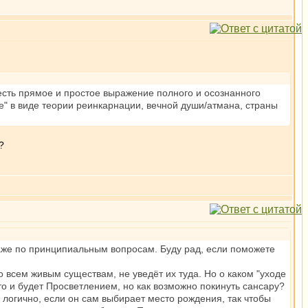
 есть прямое и простое выражение полного и осознанного
е" в виде теории реинкарнации, вечной души/атмана, страны
?
аже по принципиальным вопросам. Буду рад, если поможете
о всем живым существам, не уведёт их туда. Но о каком "уходе
то и будет Просветлением, но как возможно покинуть сансару?
 логично, если он сам выбирает место рождения, так чтобы