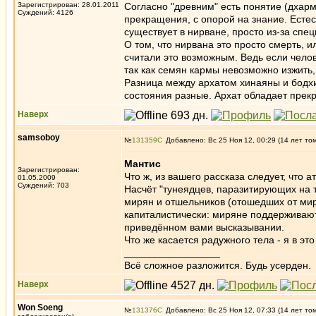
Зарегистрирован: 28.01.2011
Согласно "древним" есть понятие (дхарм
Суждений: 4126
прекращения, с опорой на знание. Есте
существует в нирване, просто из-за спе
О том, что нирвана это просто смерть, 
считали это возможным. Ведь если челов
так как семян кармы невозможно изжить,
Разница между архатом хинаяны и бодхи
состояния разные. Архат обладает прекр
Наверх
samsoboy
№
131359
Добавлено: Вс 25 Ноя 12, 00:29 (14 лет то
Мантис
Зарегистрирован:
Что ж, из вашего рассказа следует, что
01.05.2009
Суждений: 703
Насчёт "тунеядцев, паразитирующих на т
мирян и отшельников (отошедших от мир
капиталистически: миряне поддерживают 
приведённом вами высказывании.
Что же касается радужного тела - я в это
_________________
Всё сложное разложится. Будь усерден.
Наверх
Won Soeng
№
131376
Добавлено: Вс 25 Ноя 12, 07:33 (14 лет то