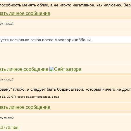
особность менять облик, а не что-то негативное, как иллюзию. Вер
му назад)
пустя несколько веков после махапариниббаны.
му назад)
ирвану" плохо, а следует быть бодхисаттвой, который ничего не дос
12, 22:07), всего редактировалось 1 раз
му назад)
ic3779.html