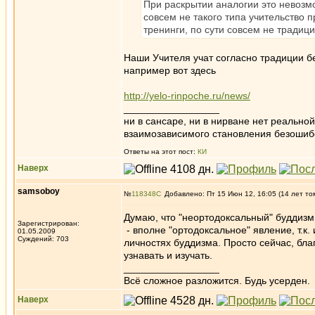
При раскрытии аналогии это невозмо
совсем не такого типа учительство
тренинги, по сути совсем не традиц
Наши Учителя учат согласно традиции бе
например вот здесь
http://yelo-rinpoche.ru/news/
_________________
ни в сансаре, ни в нирване нет реально
взаимозависимого становления безоши
Ответы на этот пост:
КИ
Наверх
samsoboy
№
118348
Добавлено: Пт 15 Июн 12, 16:05 (14 лет то
Думаю, что "неортодоксальный" буддизм,
Зарегистрирован:
- вполне "ортодоксальное" явление, т.к
01.05.2009
Суждений: 703
личностях буддизма. Просто сейчас, бл
узнавать и изучать.
_________________
Всё сложное разложится. Будь усерден.
Наверх