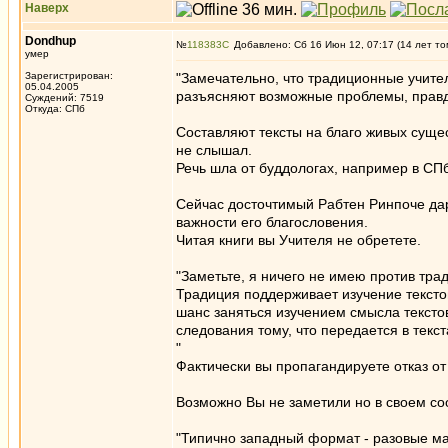
Наверх
Dondhup
№
118383
Добавлено: Сб 16 Июн 12, 07:17 (14 лет то
умер
Зарегистрирован:
"Замечательно, что традиционные учите
05.04.2005
разъясняют возможные проблемы, правд
Суждений: 7519
Откуда: СПб
Составляют тексты на благо живых суще
не слышал.
Речь шла от буддологах, например в СП
Сейчас досточтимый Рабтен Ринпоче дару
важности его благословения.
Читая книги вы Учителя не обретете.
"Заметьте, я ничего не имею против тра
Традиция поддерживает изучение текстов
шанс заняться изучением смысла текст
следования тому, что передается в текст
"
Фактически вы пропагандируете отказ о
Возможно Вы не заметили но в своем с
"Типично западный формат - разовые ма