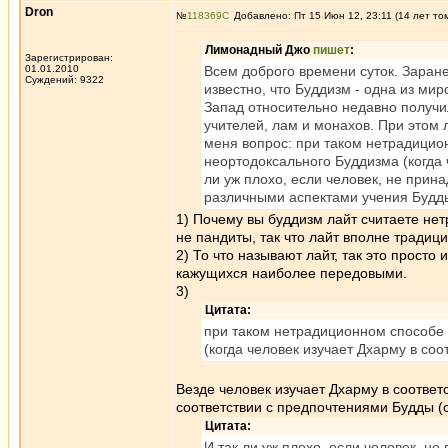
Dron
№
118369
Добавлено: Пт 15 Июн 12, 23:11 (14 лет то
Лимонадный Джо
пишет
:
Зарегистрирован:
01.01.2010
Всем доброго времени суток. Заран
Суждений: 9322
известно, что Буддизм - одна из мир
Запад относительно недавно получил
учителей, лам и монахов. При этом 
меня вопрос: при таком нетрадици
неортодоксального Буддизма (когда 
ли уж плохо, если человек, не при
различными аспектами учения Будды
1) Почему вы буддизм лайт считаете не
не пандиты, так что лайт вполне традиц
2) То что называют лайт, так это просто
кажущихся наиболее передовыми.
3)
Цитата:
при таком нетрадиционном способе
(когда человек изучает Дхарму в со
Везде человек изучает Дхарму в соотве
соответствии с предпочтениями Будды (с
Цитата:
И так ли уж плохо, если человек, 