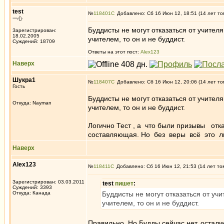
test
№
118401
Добавлено: Сб 16 Июн 12, 18:51 (14 лет то
一心
Буддисты не могут отказаться от учителя
Зарегистрирован:
18.02.2005
учителем, то он и не буддист.
Суждений: 18709
Ответы на этот пост:
Alex123
Наверх
Шукра1
№
118407
Добавлено: Сб 16 Июн 12, 20:06 (14 лет то
Гость
Буддисты не могут отказаться от учителя
Откуда: Nayman
учителем, то он и не буддист.
Логично Тест , а что были призывы отка
составляющая. Но без веры всё это л
Наверх
Alex123
№
118411
Добавлено: Сб 16 Июн 12, 21:53 (14 лет то
Зарегистрирован: 03.03.2011
test
пишет
:
Суждений: 3393
Откуда: Канада
Буддисты не могут отказаться от учи
учителем, то он и не буддист.
Правильно. Но Будды сейчас нет, остал