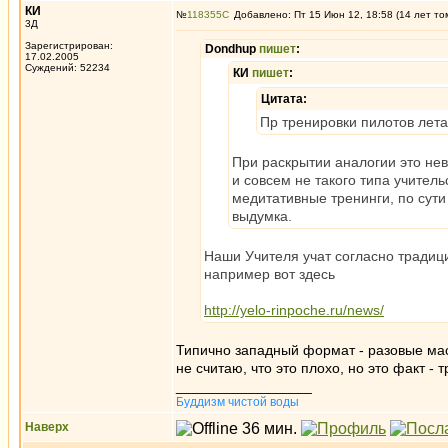
КИ
№
118355
Добавлено: Пт 15 Июн 12, 18:58 (14 лет то
3Д
Зарегистрирован:
Dondhup
пишет
:
17.02.2005
Суждений: 52234
КИ
пишет
:
Цитата:
Пр тренировки пилотов лета
При раскрытии аналогии это нев
и совсем не такого типа учител
медитативные тренинги, по сути
выдумка.
Наши Учителя учат согласно традици
например вот здесь
http://yelo-rinpoche.ru/news/
Типично западный формат - разовые мас
не считаю, что это плохо, но это факт -
_________________
Буддизм чистой воды
Наверх