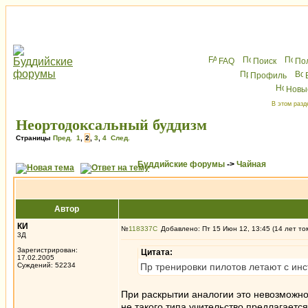
FAQ
Поиск
По
Профиль
Новы
В этом разд
Неортодоксальный буддизм
Страницы
Пред.
1
,
2
,
3
,
4
След.
Буддийские форумы
->
Чайная
Автор
КИ
№
118337
Добавлено: Пт 15 Июн 12, 13:45 (14 лет то
3Д
Зарегистрирован:
Цитата:
17.02.2005
Суждений: 52234
Пр тренировки пилотов летают с инс
При раскрытии аналогии это невозможно.
не такого типа учительство предлагаетс