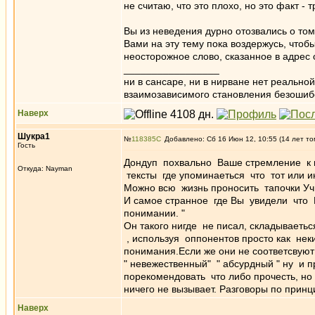
не считаю, что это плохо, но это факт -
Вы из неведения дурно отозвались о том
Вами на эту тему пока воздержусь, что
неосторожное слово, сказанное в адрес 
_________________
ни в сансаре, ни в нирване нет реально
взаимозависимого становления безоши
Наверх
Шукра1
№
118385
Добавлено: Сб 16 Июн 12, 10:55 (14 лет то
Гость
Дондуп похвально Ваше стремление к 
Откуда: Nayman
тексты где упоминаеться что тот или и
Можно всю жизнь проносить тапочки Уч
И самое странное где Вы увидели что К
понимании. "
Он такого нигде не писал, складывает
, используя оппонентов просто как нек
понимания.Если же они не соответсву
" невежественный" " абсурдный " ну и
порекомендовать что либо прочесть, но
ничего не вызывает. Разговоры по принц
Наверх