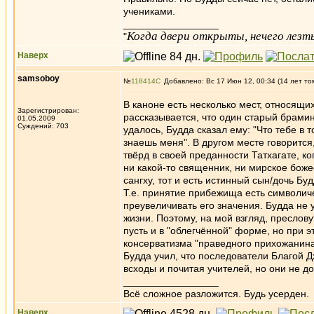
учениками.
_________________
Когда двери открыты, нечего лезть
"
Наверх
samsoboy
№
118414
Добавлено: Вс 17 Июн 12, 00:34 (14 лет то
В каноне есть несколько мест, относящи
Зарегистрирован:
рассказывается, что один старый брамин 
01.05.2009
Суждений: 703
удалось, Будда сказал ему: "Что тебе в 
знаешь меня". В другом месте говорится,
твёрд в своей преданности Татхагате, к
ни какой-то священник, ни мирское божес
сангху, тот и есть истинный сын/дочь Буд
Т.е. принятие прибежища есть символич
преувеличивать его значения. Будда не
жизни. Поэтому, на мой взгляд, преслов
пусть и в "облегчённой" форме, но при 
консерватизма "праведного прихожанина"
Будда учил, что последователи Благой 
всходы и почитая учителей, но они не до
_________________
Всё сложное разложится. Будь усерден.
Наверх