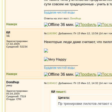
сути совсем не традиционные - учить в 
_________________
Буддизм чистой воды
Ответы на этот пост:
Dondhup
Наверх
КИ
№
118339
Добавлено: Пт 15 Июн 12, 13:54 (14 лет то
3Д
Зарегистрирован:
Некоторые люди даже считают, что пило
17.02.2005
Суждений: 52234
_________________
Буддизм чистой воды
Наверх
Dondhup
№
118341
Добавлено: Пт 15 Июн 12, 14:32 (14 лет то
умер
Зарегистрирован:
КИ
пишет
:
05.04.2005
Суждений: 7519
Цитата:
Откуда: СПб
Пр тренировки пилотов летают с