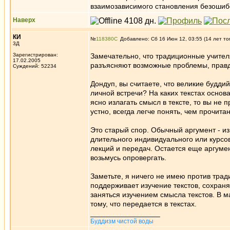
взаимозависимого становления безоши
Наверх
КИ
№
118380
Добавлено: Сб 16 Июн 12, 03:55 (14 лет то
3Д
Зарегистрирован:
Замечательно, что традиционные учител
17.02.2005
разъясняют возможные проблемы, прав
Суждений: 52234
Дондуп, вы считаете, что великие будди
личной встречи? На каких текстах основ
ясно излагать смысл в тексте, то вы не 
устно, всегда легче понять, чем прочит
Это старый спор. Обычный аргумент - из
длительного индивидуального или курсо
лекций и передач. Остается еще аргуме
возьмусь опровергать.
Заметьте, я ничего не имею против трад
поддерживает изучение текстов, сохраня
заняться изучением смысла текстов. В
тому, что передается в текстах.
_________________
Буддизм чистой воды