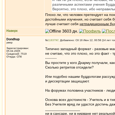
различными аспектами учения Будды
Вероятно, это плохо, ибо неправиль
Плохо ли, что человек претендует на п
достойными изучения, но считает себя б
лучше считает себя
нетрадиционным бу
Наверх
Dondhup
№
118379
Добавлено: Сб 16 Июн 12, 00:58 (14 лет то
умер
Зарегистрирован:
Типично западный формат - разовые мас
05.04.2005
не считаю, что это плохо, но это факт -
Суждений: 7519
Откуда: СПб
---------
Вы простите у кого Дхарму получали, ка
Сколько ретритов отсидели?
Или подобно нашим буддологам рассужда
и диссертации защищают.
На форумах половина участников - люди
Основа всех достоинств - Учитель и в т
Без Учителя вряд ли удастся достичь да
_________________
ни в сансаре, ни в нирване нет реально