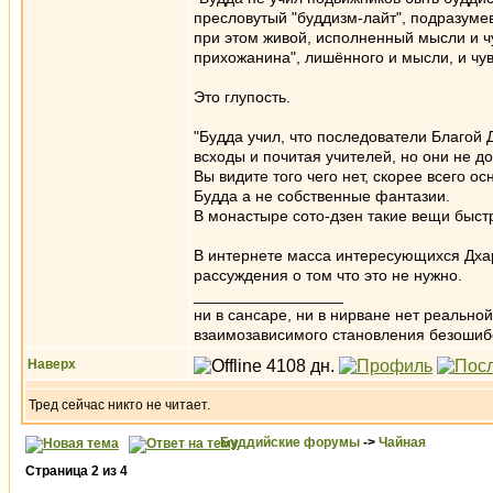
пресловутый "буддизм-лайт", подразумев
при этом живой, исполненный мысли и ч
прихожанина", лишённого и мысли, и чувс
Это глупость.
"Будда учил, что последователи Благой
всходы и почитая учителей, но они не до
Вы видите того чего нет, скорее всего о
Будда а не собственные фантазии.
В монастыре сото-дзен такие вещи быс
В интернете масса интересующихся Дха
рассуждения о том что это не нужно.
_________________
ни в сансаре, ни в нирване нет реально
взаимозависимого становления безоши
Наверх
Тред сейчас никто не читает.
Буддийские форумы
->
Чайная
Страница
2
из
4