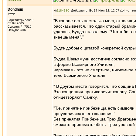
Dondhup
№
118418
Добавлено: Вс 17 Июн 12, 12:57 (14 лет то
умер
Зарегистрирован:
"В каноне есть несколько мест, относящ
05.04.2005
рассказывается, что один старый брамин 
Суждений: 7519
Откуда: СПб
удалось, Будда сказал ему: "Что тебе в 
знаешь меня"."
Будте добры с цитатой конкретной сутры
Будда Шакьямуни достигнув согласно в
в форме Всемирного Учителя,
нирмакая - это не смертное, никчемное
тело Всемирного Учителя.
" В другом месте говорится, что община 
Эта концепция противоречит канону. Са
олицетворяют Сангху.
"Т.е. принятие прибежища есть символич
преувеличивать его значения."
Без принятия Прибежища Трех Драгоценн
сможете принимать обеты Трех уровней.
"Будда не учил подвижников быть буддис