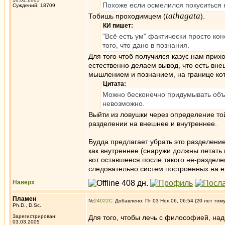
Похоже если осмелился покуситься 
Суждений: 18709
tathagata
Тобишь проходимцем (
).
КИ пишет:
"Всё есть ум" фактически просто ко
того, что дано в познания.
Для того чтоб получился казус нам прих
естественно делаем вывод, что есть вн
мышлением и познанием, на границе кот
Цитата:
Можно бесконечно придумывать объя
невозможно.
Выйти из ловушки через определение той
разделении на внешнее и внутреннее.
Будда предлагает убрать это разделение 
как внутреннее (снаружи должны летать м
вот оставшееся после такого не-разделе
следовательно систем построенных на е
Наверх
Пламен
№
24022
Добавлено: Пт 03 Ноя 06, 06:54 (20 лет том
Ph.D., D.Sc.
Зарегистрирован:
Для того, чтобы лечь с философией, над
03.03.2005