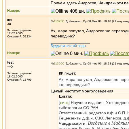
Причём здесь Андросов, Чандракирти пер
Наверх
КИ
№
11325
Добавлено: Ср 08 Фев 06, 18:10 (21 год том
3Д
Зарегистрирован:
Ах, мара попутал, Андросов же переводил
17.02.2005
переводчик?
Суждений: 52234
_________________
Буддизм чистой воды
Наверх
test
№
11326
Добавлено: Ср 08 Фев 06, 18:23 (21 год том
一心
КИ пишет:
Зарегистрирован:
18.02.2005
Ах, мара попутал, Андросов же перев
Суждений: 18709
кто переводчик?
Целый институт монголоведения.
Цитата:
[
линк
] Научное издание. Утверждено
тибетологии СО РАН.
Ответственный редактор к.ф.н С.П. 
Рецензенты д.ф.н. С.Ю. Лепехов, д.
Введение в Мадхья
Чандракирти
.
указатели Донца А. М. под общей ред