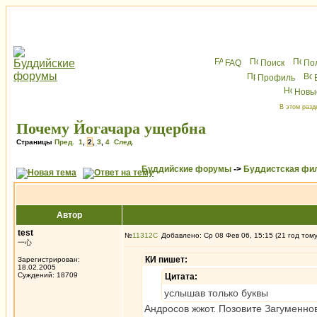
FAQ
Поиск
По
Профиль
Новы
В этом разд
Почему Йогачара ущербна
Страницы
Пред.
1
,
2
,
3
,
4
След.
Буддийские форумы
->
Буддистская фи
Автор
test
№
11312
Добавлено: Ср 08 Фев 06, 15:15 (21 год том
一心
КИ пишет:
Зарегистрирован:
18.02.2005
Суждений: 18709
Цитата:
услышав только буквы
Андросов жжот. Позовите Загуменно