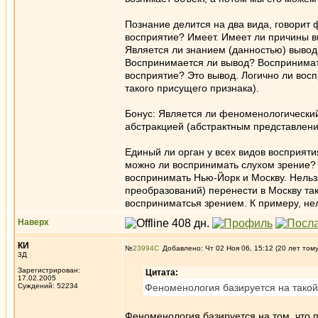
Познание делится на два вида, говорит 
восприятие? Имеет. Имеет ли причины в
Является ли знанием (данностью) вывод
Воспринимается ли вывод? Воспринимат
восприятие? Это вывод. Логично ли восп
такого присущего признака).
Бонус: Является ли феноменологический
абстракцией (абстрактным представлени
Единый ли орган у всех видов восприятия
можно ли воспринимать слухом зрение? 
воспринимать Нью-Йорк и Москву. Нельзя
преобразований) перенести в Москву так
восприниматсья зрением. К примеру, н
Наверх
КИ
№
23994
Добавлено: Чт 02 Ноя 06, 15:12 (20 лет том
3Д
Зарегистрирован:
Цитата:
17.02.2005
Суждений: 52234
Феноменология базируется на такой 
Феноменология базируется на том, чт