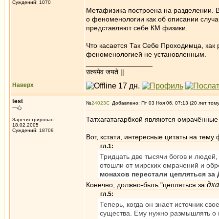
Суждений: 1070
Метафизика построена на разделении. В
о феноменологии как об описании случа
представляют себе КМ физики.
Что касается Так Себе Проходимца, как
феноменологией не установленным.
_________________
सत्यमेव जयते ||
Наверх
test
№
24023
Добавлено: Пт 03 Ноя 06, 07:13 (20 лет том
一心
Татхагатагарбхой являются омрачённые
Зарегистрирован:
18.02.2005
Суждений: 18709
Вот, кстати, интересные цитаты на тем
гл.1:
Тридцать две тысячи богов и людей
отошли от мирских омрачений и обр
монахов перестали цепляться за 
дх
Конечно, должно-быть "цепляться за
гл.5:
Теперь, когда он знает источник сво
существа. Ему нужно размышлять о