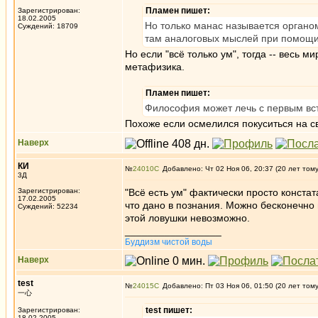
Пламен пишет:
Зарегистрирован:
18.02.2005
Но только манас называется органом
Суждений: 18709
там аналоговых мыслей при помощи 
Но если "всё только ум", тогда -- весь м
метафизика.
Пламен пишет:
Философия может лечь с первым вст
Похоже если осмелился покуситься на с
Наверх
КИ
№
24010
Добавлено: Чт 02 Ноя 06, 20:37 (20 лет том
3Д
Зарегистрирован:
"Всё есть ум" фактически просто констат
17.02.2005
что дано в познания. Можно бесконечно
Суждений: 52234
этой ловушки невозможно.
_________________
Буддизм чистой воды
Наверх
test
№
24015
Добавлено: Пт 03 Ноя 06, 01:50 (20 лет том
一心
test пишет:
Зарегистрирован:
18.02.2005