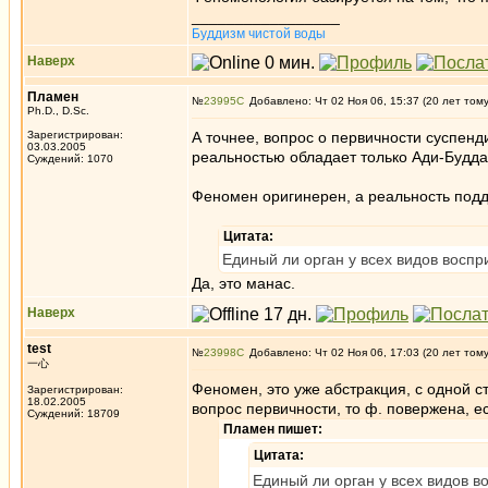
_________________
Буддизм чистой воды
Наверх
Пламен
№
23995
Добавлено: Чт 02 Ноя 06, 15:37 (20 лет том
Ph.D., D.Sc.
Зарегистрирован:
А точнее, вопрос о первичности суспенд
03.03.2005
реальностью обладает только Ади-Будда
Суждений: 1070
Феномен оригинерен, а реальность под
Цитата:
Единый ли орган у всех видов воспр
Да, это манас.
Наверх
test
№
23998
Добавлено: Чт 02 Ноя 06, 17:03 (20 лет том
一心
Феномен, это уже абстракция, с одной 
Зарегистрирован:
18.02.2005
вопрос первичности, то ф. повержена, ес
Суждений: 18709
Пламен пишет:
Цитата:
Единый ли орган у всех видов в