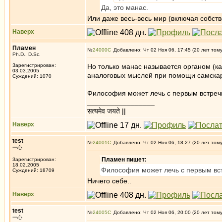
Да, это манас.
Или даже весь-весь мир (включая собстве
Наверх
Пламен
№
24000
Добавлено: Чт 02 Ноя 06, 17:45 (20 лет том
Ph.D., D.Sc.
Зарегистрирован:
Но только манас называется органом (ка
03.03.2005
аналоговых мыслей при помощи самскар-
Суждений: 1070
Философия может лечь с первым встречн
_________________
सत्यमेव जयते ||
Наверх
test
№
24001
Добавлено: Чт 02 Ноя 06, 18:27 (20 лет том
一心
Пламен пишет:
Зарегистрирован:
18.02.2005
Философия может лечь с первым вст
Суждений: 18709
Ничего себе..
Наверх
test
№
24005
Добавлено: Чт 02 Ноя 06, 20:00 (20 лет том
一心