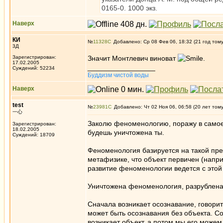
0165-0. 1000 экз.
Наверх
КИ
№
11328
Добавлено: Ср 08 Фев 06, 18:32 (21 год том
3Д
Зарегистрирован:
Значит Монтлевич виноват
.
17.02.2005
_________________
Суждений: 52234
Буддизм чистой воды
Наверх
test
№
23981
Добавлено: Чт 02 Ноя 06, 06:58 (20 лет том
一心
Заколю феноменологию, поражу в самое
Зарегистрирован:
18.02.2005
будешь уничтожена ты.
Суждений: 18709
Феноменология базируется на такой пред
метафизике, что объект первичен (напри
развитие феноменологии ведется с этой
Уничтожена феноменология, разрублена,
Сначала возникает осознавание, говорит
может быть осознавания без объекта. С
возникает объект, а потом мы его можем 