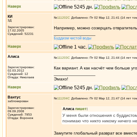
Наверх
КИ
№
111202
Добавлено: Пт 02 Мар 12, 21:41 (14 лет то
3Д
Зарегистрирован:
Например, можно созерцать отвратительн
17.02.2005
_________________
Суждений: 52231
Буддизм чистой воды
Наверх
Алиса
№
111203
Добавлено: Пт 02 Мар 12, 21:44 (14 лет то
Зарегистрирован:
Как вариант. А как насчёт чем больше у
02.03.2012
_________________
Суждений: 12
Откуда: Николаев
Эмахо!
Наверх
Вантус
№
111204
Добавлено: Пт 02 Мар 12, 21:47 (14 лет то
заблокирован
Зарегистрирован:
Алиса
пишет
:
09.09.2008
Суждений: 7953
У меня были отношения с буддистом,
Откуда: Воронеж
понимаю что никто никому ничего не
Замутите глобальный разврат все вместе.