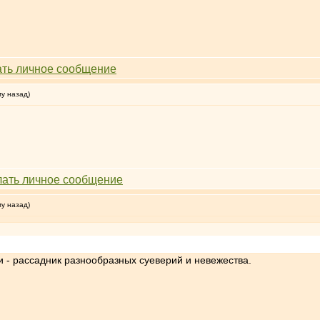
му назад)
му назад)
и - рассадник разнообразных суеверий и невежества.