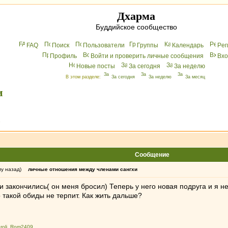
Дхарма
Буддийское сообщество
FAQ
Поиск
Пользователи
Группы
Календарь
Peг
Профиль
Войти и проверить личные сообщения
Вхo
Новые посты
За сегодня
За неделю
В этом разделе:
За сегодня
За неделю
За месяц
и
»
Сообщение
му назад)
личные отношения между членами сангхи
 закончились( он меня бросил) Теперь у него новая подруга и я не
о такой обиды не терпит. Как жить дальше?
roli
,
Rom2409