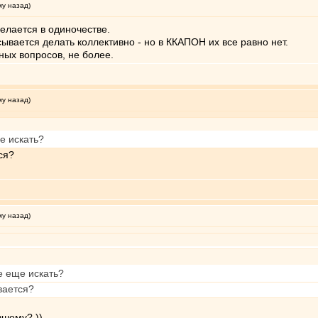
му назад)
делается в одиночестве.
сывается делать коллективно - но в ККАПОН их все равно нет.
ых вопросов, не более.
му назад)
е искать?
ся?
му назад)
е еще искать?
вается?
вшему? ))