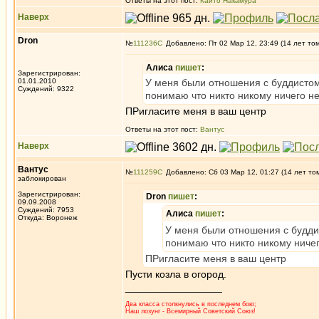
Ответы на этот пост:
Кайто Накамура
Наверх
Dron
№
111236
Добавлено: Пт 02 Мар 12, 23:49 (14 лет то
Алиса
пишет
:
Зарегистрирован:
01.01.2010
У меня были отношения с буддистом,
Суждений: 9322
понимаю что никто никому ничего не
ПРигласите меня в ваш центр
Ответы на этот пост:
Вантус
Наверх
Вантус
№
111259
Добавлено: Сб 03 Мар 12, 01:27 (14 лет то
заблокирован
Зарегистрирован:
Dron
пишет
:
09.09.2008
Суждений: 7953
Алиса
пишет
:
Откуда: Воронеж
У меня были отношения с буддис
понимаю что никто никому ничег
ПРигласите меня в ваш центр
Пусти козла в огород.
_________________
Два класса столкнулись в последнем бою;
Наш лозунг - Всемирный Советский Союз!