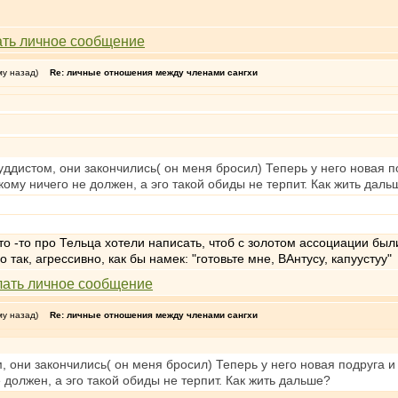
му назад)
Re: личные отношения между членами сангхи
дистом, они закончились( он меня бросил) Теперь у него новая под
ому ничего не должен, а эго такой обиды не терпит. Как жить даль
о -то про Тельца хотели написать, чтоб с золотом ассоциации были
так, агрессивно, как бы намек: "готовьте мне, ВАнтусу, капуустуу"
му назад)
Re: личные отношения между членами сангхи
 они закончились( он меня бросил) Теперь у него новая подруга и я
 должен, а эго такой обиды не терпит. Как жить дальше?