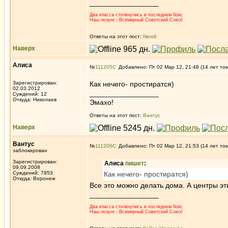
_________________
Два класса столкнулись в последнем бою;
Наш лозунг - Всемирный Советский Союз!
Ответы на этот пост:
Neroli
Наверх
Алиса
№
111205
Добавлено: Пт 02 Мар 12, 21:48 (14 лет то
Зарегистрирован:
Как нечего- простиратся)
02.03.2012
_________________
Суждений: 12
Откуда: Николаев
Эмахо!
Ответы на этот пост:
Вантус
Наверх
Вантус
№
111206
Добавлено: Пт 02 Мар 12, 21:53 (14 лет то
заблокирован
Зарегистрирован:
Алиса
пишет
:
09.09.2008
Суждений: 7953
Как нечего- простиратся)
Откуда: Воронеж
Все это можно делать дома. А центры эт
_________________
Два класса столкнулись в последнем бою;
Наш лозунг - Всемирный Советский Союз!