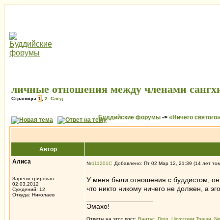
личные отношения между членами сангх
Страницы
1
,
2
След.
Буддийские форумы
->
«Ничего святого
Автор
Алиса
№
111201
Добавлено: Пт 02 Мар 12, 21:39 (14 лет то
Зарегистрирован:
У меня были отношения с буддистом, они
02.03.2012
что никто никому ничего не должен, а эг
Суждений: 12
Откуда: Николаев
_________________
Эмахо!
Ответы на этот пост:
Вантус
,
Dron
,
Цхултрим Тращи
,
Ne