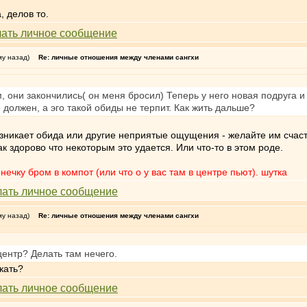
, делов то.
му назад)
Re: личные отношения между членами сангхи
 они закончились( он меня бросил) Теперь у него новая подруга и я
 должен, а эго такой обиды не терпит. Как жить дальше?
 возникает обида или другие неприятые ощущения - желайте им счас
к здорово что некоторым это удается. Или что-то в этом роде.
ечку бром в компот (или что о у вас там в центре пьют). шутка
му назад)
Re: личные отношения между членами сангхи
 центр? Делать там нечего.
кать?