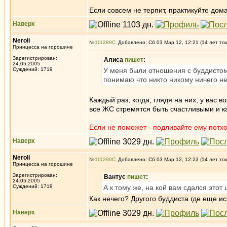
Если совсем не терпит, практикуйте дома
Наверх
Neroli
№
111289
Добавлено: Сб 03 Мар 12, 12:21 (14 лет то
Принцесса на горошине
Зарегистрирован:
Алиса
пишет
:
24.05.2005
Суждений: 1719
У меня были отношения с буддистом,
понимаю что никто никому ничего не
Каждый раз, когда, глядя на них, у вас
все ЖС стремятся быть счастливыми и ка
Если не поможет - подливайте ему потхон
Наверх
Neroli
№
111290
Добавлено: Сб 03 Мар 12, 12:23 (14 лет то
Принцесса на горошине
Зарегистрирован:
Вантус
пишет
:
24.05.2005
Суждений: 1719
А к тому же, на кой вам сдался этот
Как нечего? Другого буддиста где еще ис
Наверх