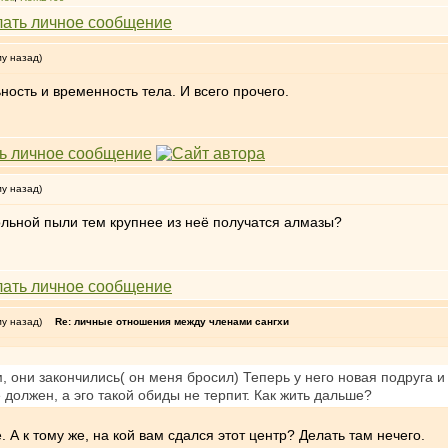
му назад)
ость и временность тела. И всего прочего.
му назад)
гольной пыли тем крупнее из неё получатся алмазы?
му назад)
Re: личные отношения между членами сангхи
 они закончились( он меня бросил) Теперь у него новая подруга и я
 должен, а эго такой обиды не терпит. Как жить дальше?
 А к тому же, на кой вам сдался этот центр? Делать там нечего.