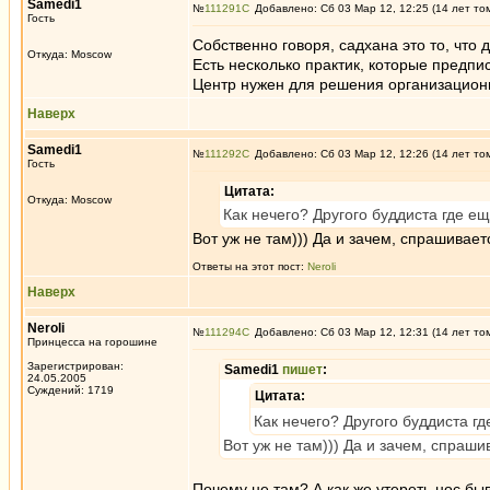
Samedi1
№
111291
Добавлено: Сб 03 Мар 12, 12:25 (14 лет то
Гость
Собственно говоря, садхана это то, что 
Откуда: Moscow
Есть несколько практик, которые предпи
Центр нужен для решения организационн
Наверх
Samedi1
№
111292
Добавлено: Сб 03 Мар 12, 12:26 (14 лет то
Гость
Цитата:
Откуда: Moscow
Как нечего? Другого буддиста где ещ
Вот уж не там))) Да и зачем, спрашивает
Ответы на этот пост:
Neroli
Наверх
Neroli
№
111294
Добавлено: Сб 03 Мар 12, 12:31 (14 лет то
Принцесса на горошине
Зарегистрирован:
Samedi1
пишет
:
24.05.2005
Суждений: 1719
Цитата:
Как нечего? Другого буддиста гд
Вот уж не там))) Да и зачем, спраши
Почему не там? А как же утереть нос бы