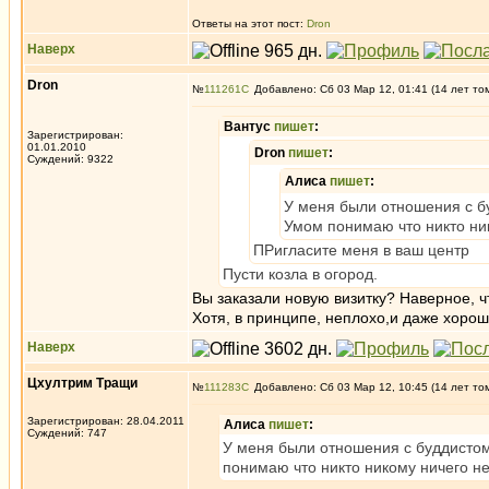
Ответы на этот пост:
Dron
Наверх
Dron
№
111261
Добавлено: Сб 03 Мар 12, 01:41 (14 лет то
Вантус
пишет
:
Зарегистрирован:
01.01.2010
Dron
пишет
:
Суждений: 9322
Алиса
пишет
:
У меня были отношения с буд
Умом понимаю что никто ник
ПРигласите меня в ваш центр
Пусти козла в огород.
Вы заказали новую визитку? Наверное, чт
Хотя, в принципе, неплохо,и даже хорошо 
Наверх
Цхултрим Тращи
№
111283
Добавлено: Сб 03 Мар 12, 10:45 (14 лет то
Зарегистрирован: 28.04.2011
Алиса
пишет
:
Суждений: 747
У меня были отношения с буддистом,
понимаю что никто никому ничего не