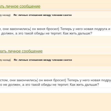
му назад)
Re: личные отношения между членами сангхи
 они закончились( он меня бросил) Теперь у него новая подруга и я
 должен, а эго такой обиды не терпит. Как жить дальше?
му назад)
Re: личные отношения между членами сангхи
том, они закончились( он меня бросил) Теперь у него новая подруга
о не должен, а эго такой обиды не терпит. Как жить дальше?