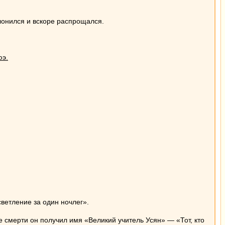
лонился и вскоре распрощался.
юэ.
етление за один ночлег».
 смерти он получил имя «Великий учитель Усян» — «Тот, кто