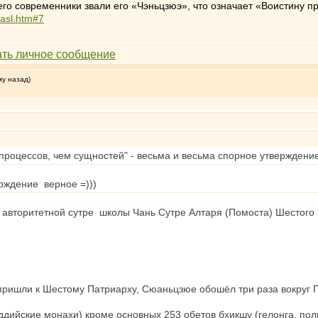
его современники звали его «Чэньцзюэ», что означает «Воистину п
masl.htm#7
му назад)
 процессов, чем сущностей" - весьма и весьма спорное утвержден
рждение верное =)))
ой авторитетной сутре школы Чань Сутре Алтаря (Помоста) Шестого
ришли к Шестому Патриарху, Сюаньцзюе обошёл три раза вокруг Пат
ддийские монахи) кроме основных 253 обетов бхикшу (гелонга, пол