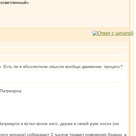
росветленный».
ие. Есть ли в абсолютном смысле вообще движение, процесс?
 Патриарха:
риарха и встал возле него, держа в своей руке посох (не
ного монаха) соблюдают 3 тысячи правил поведения бхикшу, а