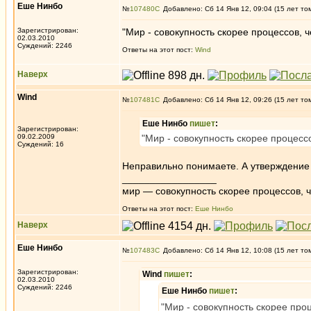
Еше Нинбо
№
107480
Добавлено: Сб 14 Янв 12, 09:04 (15 лет то
Зарегистрирован:
"Мир - совокупность скорее процессов,
02.03.2010
Суждений: 2246
Ответы на этот пост:
Wind
Наверх
Wind
№
107481
Добавлено: Сб 14 Янв 12, 09:26 (15 лет то
Еше Нинбо
пишет
:
Зарегистрирован:
09.02.2009
"Мир - совокупность скорее процесс
Суждений: 16
Неправильно понимаете. А утверждение 
_________________
мир — совокупность скорее процессов, ч
Ответы на этот пост:
Еше Нинбо
Наверх
Еше Нинбо
№
107483
Добавлено: Сб 14 Янв 12, 10:08 (15 лет то
Зарегистрирован:
Wind
пишет
:
02.03.2010
Суждений: 2246
Еше Нинбо
пишет
:
"Мир - совокупность скорее про