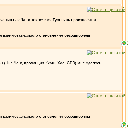
 чаньцы любят а так же имя Гуаньинь произносят и
кон взаимозависимого становления безошибочны
он (Нья Чанг, провинция Кхань Хоа, СРВ) мне удалось
кон взаимозависимого становления безошибочны