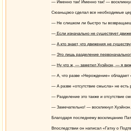
— Именно так! Именно так! — воскликну
Сюаньцзюэ сделал все необходимые цер
— Не слишком ли быстро ты возвращаеш
—
Если изначально не существует движе
—
А кто знает, что движения не существ
—
Это лишь разделение первоначального
—
Ну что ж, — заметил Хуэйнэн, — я ви
— А, что разве «Нерождение» обладает
— А разве «отсутствие смысла» не есть
— Разделение это также и отсутствие см
— Замечательно! — воскликнул Хуэйнэн.
Благодаря последнему восклицанию Пат
Впоследствии он написал «Гатху о Подт