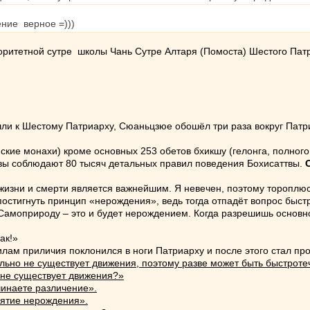
ние верное =)))
вторитетной сутре школы Чань Сутре Алтаря (Помоста) Шестого Пат
и к Шестому Патриарху, Сюаньцзюе обошёл три раза вокруг Патриар
ские монахи) кроме основных 253 обетов бхикшу (гелонга, полног
вы соблюдают 80 тысяч детальных правил поведения Бохисаттвы.
изни и смерти является важнейшим. Я невечен, поэтому тороплюсь
постигнуть принцип «нерождения», ведь тогда отпадёт вопрос быст
Самоприроду – это и будет нерождением. Когда разрешишь основно
ак!»
лам приличия поклонился в ноги Патриарху и после этого стал пр
льно не существует движения, поэтому разве может быть быстроте
о не существует движения?»
чинаете различение».
нятие нерождения».