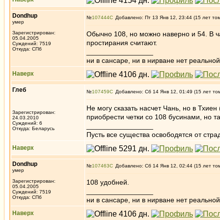
Dondhup
№
107444
Добавлено: Пт 13 Янв 12, 23:44 (15 лет то
умер
Зарегистрирован:
Обычно 108, но можно наверно и 54. В ч
05.04.2005
простирания считают.
Суждений: 7519
Откуда: СПб
_________________
ни в сансаре, ни в нирване нет реальн
Наверх
Глеб
№
107459
Добавлено: Сб 14 Янв 12, 01:49 (15 лет то
Не могу сказать насчет Чань, но в Тхиен
Зарегистрирован:
приобрести четки со 108 бусинами, но т
24.03.2010
Суждений: 6
_________________
Откуда: Беларусь
Пусть все существа освободятся от страд
Наверх
Dondhup
№
107463
Добавлено: Сб 14 Янв 12, 02:44 (15 лет то
умер
Зарегистрирован:
108 удобней.
05.04.2005
_________________
Суждений: 7519
Откуда: СПб
ни в сансаре, ни в нирване нет реальн
Наверх