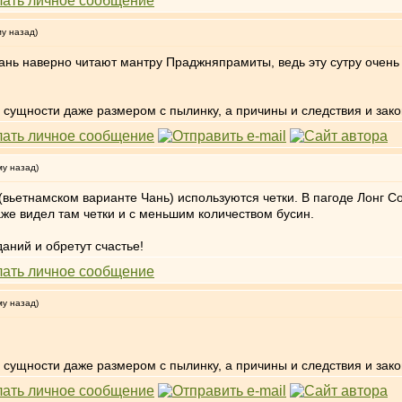
му назад)
ань наверно читают мантру Праджняпрамиты, ведь эту сутру очень
ой сущности даже размером с пылинку, а причины и следствия и за
му назад)
 (вьетнамском варианте Чань) используются четки. В пагоде Лонг С
аже видел там четки и с меньшим количеством бусин.
аний и обретут счастье!
му назад)
ой сущности даже размером с пылинку, а причины и следствия и за