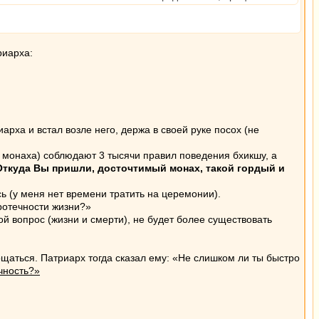
риарха:
ха и встал возле него, держа в своей руке посох (не
о монаха) соблюдают 3 тысячи правил поведения бхикшу, а
Откуда Вы пришли, досточтимый монах, такой гордый и
 (у меня нет времени тратить на церемонии).
ротечности жизни?»
й вопрос (жизни и смерти), не будет более существовать
ощаться. Патриарх тогда сказал ему: «Не слишком ли ты быстро
чность?»