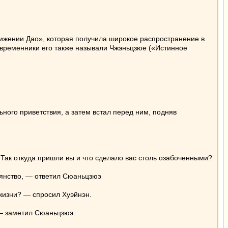
тижении Дао», которая получила широкое распространение в
временники его также называли Чжэньцзюе («Истинное
ного приветствия, а затем встал перед ним, подняв
ак откуда пришли вы и что сделало вас столь озабоченными?
янство, — ответил Сюаньцзюэ
жизни? — спросил Хуэйнэн.
 — заметил Сюаньцзюэ.