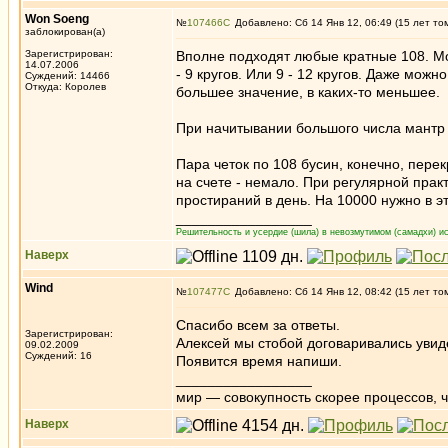
Won Soeng
№
107466
Добавлено: Сб 14 Янв 12, 06:49 (15 лет то
заблокирован(а)
Зарегистрирован:
Вполне подходят любые кратные 108. Мож
14.07.2006
- 9 кругов. Или 9 - 12 кругов. Даже мож
Суждений: 14466
Откуда: Королев
большее значение, в каких-то меньшее.
При начитывании большого числа мантр (
Пара четок по 108 бусин, конечно, пере
на счете - немало. При регулярной практ
простираний в день. На 10000 нужно в эт
_________________
Решительность и усердие (шила) в невозмутимом (самадхи) ис
Наверх
Wind
№
107477
Добавлено: Сб 14 Янв 12, 08:42 (15 лет то
Спасибо всем за ответы.
Зарегистрирован:
Алексей мы стобой договаривались увид
09.02.2009
Суждений: 16
Появится время напиши.
_________________
мир — совокупность скорее процессов, ч
Наверх