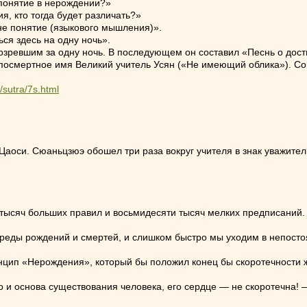
 понятие в нерождении?»
я, кто тогда будет различать?»
не понятие (языкового мышления)».
ся здесь на одну ночь».
озревшим за одну ночь. В последующем он составил «Песнь о дос
посмертное имя Великий учитель Усян («Не имеющий облика»). Со
/sutra/7s.html
аоси. Сюаньцзюэ обошел три раза вокруг учителя в знак уважитель
сяч больших правил и восьмидесяти тысяч мелких предписаний. Т
реды рождений и смертей, и слишком быстро мы уходим в непосто
нцип «Нерождения», который бы положил конец бы скоротечности 
о и основа существования человека, его сердце — не скоротечна!