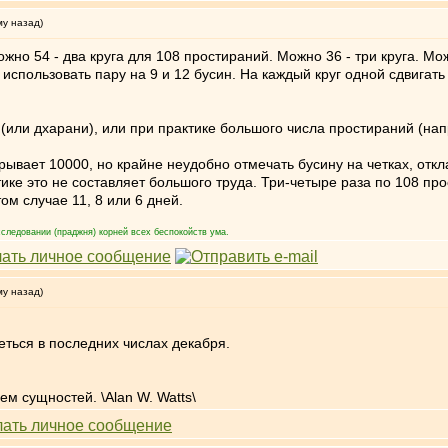
му назад)
но 54 - два круга для 108 простираний. Можно 36 - три круга. Мож
но использовать пару на 9 и 12 бусин. На каждый круг одной сдвигат
или дхарани), или при практике большого числа простираний (нап
крывает 10000, но крайне неудобно отмечать бусину на четках, отк
ике это не составляет большого труда. Три-четыре раза по 108 про
ом случае 11, 8 или 6 дней.
следовании (праджня) корней всех беспокойств ума.
му назад)
еться в последних числах декабря.
ем сущностей. \Alan W. Watts\