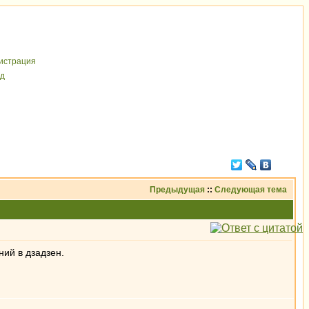
иcтрaция
д
Предыдущая
::
Следующая тема
ний в дзадзен.