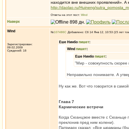
находится вне внешних проявлений». А 
http://daolao.ru/Huineng/sutra_pomosta_
Ответы на этот пост:
Wind
Наверх
Wind
№
107486
Добавлено: Сб 14 Янв 12, 10:53 (15 лет то
Еше Нинбо
пишет
:
Зарегистрирован:
09.02.2009
Wind
пишет
:
Суждений: 16
Еше Нинбо
пишет
:
"Мир - совокупность скорее
Неправильно понимаете. А утве
Ну как же. Вот что говорится в сам
Глава 7
Кармические встречи
Когда Сюанцзюе вместе с Сюаньце п
преклонив пред ним колени).
Патриарх сказал: «Все шраманы (бу