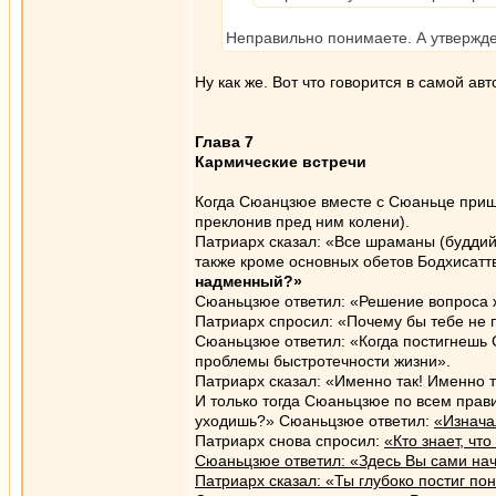
Неправильно понимаете. А утвержде
Ну как же. Вот что говорится в самой а
Глава 7
Кармические встречи
Когда Сюанцзюе вместе с Сюаньце пришл
преклонив пред ним колени).
Патриарх сказал: «Все шраманы (буддий
также кроме основных обетов Бодхисатт
надменный?»
Сюаньцзюе ответил: «Решение вопроса ж
Патриарх спросил: «Почему бы тебе не 
Сюаньцзюе ответил: «Когда постигнешь 
проблемы быстротечности жизни».
Патриарх сказал: «Именно так! Именно т
И только тогда Сюаньцзюе по всем прави
уходишь?» Сюаньцзюе ответил:
«Изнача
Патриарх снова спросил:
«Кто знает, чт
Сюаньцзюе ответил: «Здесь Вы сами на
Патриарх сказал: «Ты глубоко постиг по