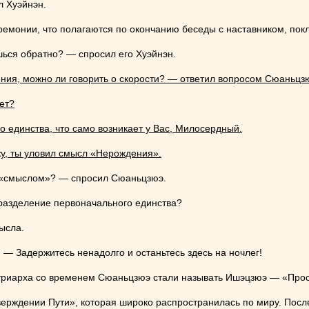
л Хуэйнэн.
емонии, что полагаются по окончанию беседы с наставником, пок
ься обратно? — спросил его Хуэйнэн.
ния, можно ли говорить о скорости? — ответил вопросом Сюаньцз
ует?
 единства, что само возникает у Вас, Милосердный.
жу, ты уловил смысл «Нерождения».
 «смыслом»? — спросил Сюаньцзюэ.
 разделение первоначального единства?
ысла.
 — Задержитесь ненадолго и останьтесь здесь на ночлег!
риарха со временем Сюаньцзюэ стали называть Ишэцзюэ — «Просв
верждении Пути», которая широко распространилась по миру. После