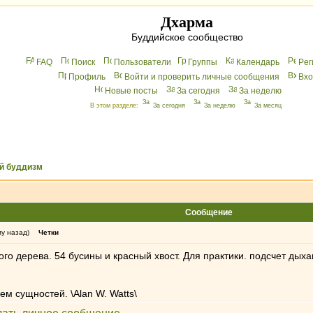
Дхарма
Буддийское сообщество
FAQ
Поиск
Пользователи
Группы
Календарь
Peг
Профиль
Войти и проверить личные сообщения
Вхo
Новые посты
За сегодня
За неделю
В этом разделе:
За сегодня
За неделю
За месяц
й буддизм
Сообщение
му назад)
Четки
го дерева. 54 бусины и красный хвост. Для практики. подсчет дыха
ем сущностей. \Alan W. Watts\