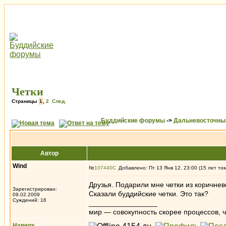
Четки
Страницы
1
,
2
След.
Буддийские форумы
->
Дальневосточны
Автор
Wind
№
107440
Добавлено: Пт 13 Янв 12, 23:00 (15 лет то
Друзья. Подарили мне четки из коричнево
Зарегистрирован:
Сказали буддийские четки. Это так?
09.02.2009
Суждений: 16
_________________
мир — совокупность скорее процессов, ч
Наверх