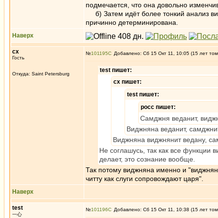
подмечается, что она довольно изменчив
б) Затем идёт более тонкий анализ ви
причинно детерминирована.
Наверх
сх
№
101195
Добавлено: Сб 15 Окт 11, 10:05 (15 лет том
Гость
test пишет:
Откуда: Saint Petersburg
сх пишет:
test пишет:
росс пишет:
Самджня веданит, видж
Виджняна веданит, самджнит
Виджняна виджнянит ведану, са
Не соглашусь, так как все функции в
делает, это сознание вообще.
Так потому виджняна именно и "виджняни
читту как слуги сопровождают царя".
Наверх
test
№
101196
Добавлено: Сб 15 Окт 11, 10:38 (15 лет том
一心