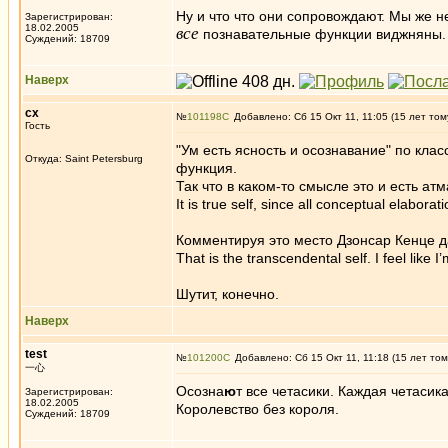
Ну и что что они сопровождают. Мы же н
Зарегистрирован:
18.02.2005
все
познавательные функции виджняны. А
Суждений: 18709
Наверх
сх
№
101198
Добавлено: Сб 15 Окт 11, 11:05 (15 лет том
Гость
"Ум есть ясность и осознавание" по кла
Откуда: Saint Petersburg
функция.
Так что в каком-то смысле это и есть атм
It is true self, since all conceptual elaborat
Комментируя это место Дзонсар Кенце д
That is the transcendental self. I feel lik
Шутит, конечно.
Наверх
test
№
101200
Добавлено: Сб 15 Окт 11, 11:18 (15 лет том
一心
Осозна
ю
т все четасики. Каждая четасик
Зарегистрирован:
18.02.2005
Королевство без короля.
Суждений: 18709