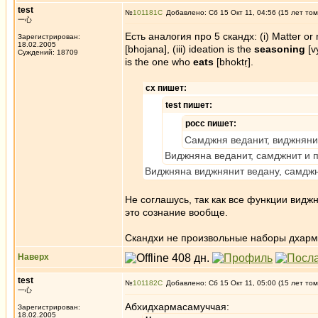
test
№
101181
Добавлено: Сб 15 Окт 11, 04:56 (15 лет том
一心
Есть аналогия про 5 скандх: (i) Matter or ma
Зарегистрирован:
18.02.2005
[bhojana], (iii) ideation is the
seasoning
[v
Суждений: 18709
is the one who
eats
[bhoktṛ].
сх пишет:
test пишет:
росс пишет:
Самджня веданит, виджняни
Виджняна веданит, самджнит и 
Виджняна виджнянит ведану, самджн
Не соглашусь, так как все функции виджн
это сознание вообще.
Скандхи не произвольные наборы дхарм,
Наверх
test
№
101182
Добавлено: Сб 15 Окт 11, 05:00 (15 лет том
一心
Абхидхармасамуччая:
Зарегистрирован:
18.02.2005