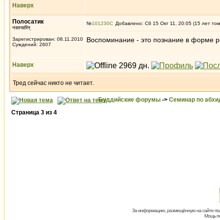
Наверх
Полосатик
№
101230
Добавлено: Сб 15 Окт 11, 20:05 (15 лет то
नक्तचारिन्
Воспоминание - это познание в форме ре
Зарегистрирован: 08.11.2010
Суждений: 2607
Наверх
Тред сейчас никто не читает.
Буддийские форумы
->
Семинар по абх
Страница
3
из
4
За информацию, размещённую на сайте пол
Мощь пх