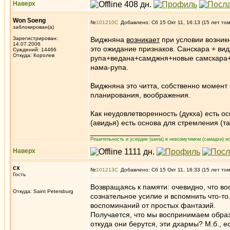
Наверх
Won Soeng
№
101210
Добавлено: Сб 15 Окт 11, 16:13 (15 лет то
заблокирован(а)
Зарегистрирован:
Виджняна
возникает
при условии возник
14.07.2006
это ожидание признаков. Санскара + в
Суждений: 14466
Откуда: Королев
рупа+ведана+самджня+новые самскара+н
нама-рупа.
Виджняна это читта, собственно момент
планирования, воображения.
Как неудовлетворенность (дукха) есть ос
(авидья) есть основа для стремления (т
_________________
Решительность и усердие (шила) в невозмутимом (самадхи) ис
Наверх
сх
№
101213
Добавлено: Сб 15 Окт 11, 16:33 (15 лет то
Гость
Возвращаясь к памяти: очевидно, что в
Откуда: Saint Petersburg
сознательное усилие и вспомнить что-то.
воспоминаний от простых фантазий.
Получается, что мы воспринимаем обра
откуда они берутся, эти дхармы? М.б., е