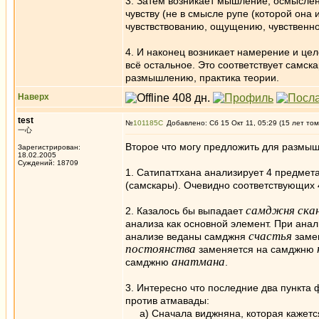
3. Затем возникает мышление, осмыслен
чувству (не в смысле рупе (которой она
чувствствованию, ощущению, чувственно
4. И наконец возникает намерение и це
всё остальное. Это соответствует самск
размышлению, практика теории.
Наверх
test
№
101185
Добавлено: Сб 15 Окт 11, 05:29 (15 лет том
一心
Второе что могу предложить для размыш
Зарегистрирован:
18.02.2005
Суждений: 18709
1. Сатипаттхана анализирует 4 предмета
(самскары). Очевидно соответствующих 
самджня ска
2. Казалось бы выпадает
анализа как основной элемент. При ана
счастья
анализе веданы самджня
заме
постоянства
заменяется на самджню
анатмана
самджню
.
3. Интересно что последние два пункта 
против атмавады:
а) Сначала виджняна, которая кажется