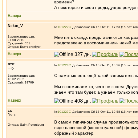
времени?
А некоторые и свои предыдущие рождени
Наверх
Nekto_V
№
101222
Добавлено: Сб 15 Окт 11, 17:53 (15 лет то
Зарегистрирован:
Мне пять скандх представляются как раз 
27.08.2010
представлено в воспоминании- некий ме
Суждений: 651
Откуда: Екатеринбург
Наверх
test
№
101224
Добавлено: Сб 15 Окт 11, 18:26 (15 лет то
一心
С памятью есть ещё такой занимательны
Зарегистрирован:
18.02.2005
Суждений: 18709
Мы вспоминаем то, чего не знаем. Други
знаем что там будет, а узнаём только ко
Наверх
сх
№
101227
Добавлено: Сб 15 Окт 11, 19:58 (15 лет то
Гость
В самом типичном случае произвольного
Откуда: Saint Petersburg
виде словесной (концептуальной) форму
образный характер.