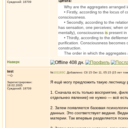
Цитата:
Суждений: 18709
Why are the aggregates arranged in
• Firstly, according to the locus of 
consciousness.
• Secondly, according to the relations
has sensation, one perceives; when on
mentally), consciousness
is
present in
• Thirdly, according to the defilement
purification. Consciousness becomes de
construction.
The order in which the aggregates ar
Наверх
test
№
101183
Добавлено: Сб 15 Окт 11, 05:15 (15 лет том
一心
Я ещё могу предложить такую лестницу
Зарегистрирован:
18.02.2005
Суждений: 18709
1. Сначала есть только восприятие, фил
отдельнео явление) не нужно — всё есть 
2. Затем появляется базовая психологич
данных. Это соответствует ведане. Веда
материи. Так впервые разделяется психи