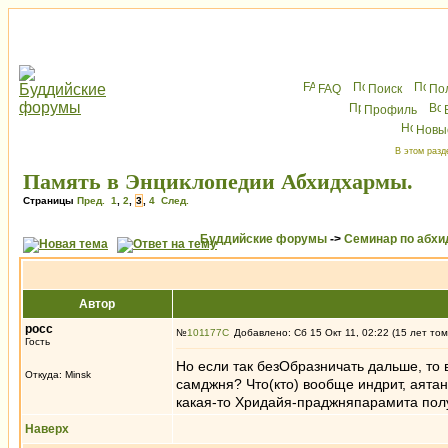
FAQ
Поиск
По
Профиль
Новы
В этом разд
Память в Энциклопедии Абхидхармы.
Страницы
Пред.
1
,
2
,
3
,
4
След.
Буддийские форумы
->
Семинар по абх
Автор
росс
№
101177
Добавлено: Сб 15 Окт 11, 02:22 (15 лет том
Гость
Но если так безОбразничать дальше, то 
Откуда: Minsk
самджня? Что(кто) вообще индрит, аятани
какая-то Хридайя-праджняпарамита пол
Наверх