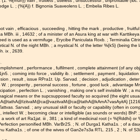
. %{muh}) vain , fruitlets , useless , unsuccessful , unprofitable (ibc. a
hedge L. ; (%{A}) f. Bignonia Suaveolens L. ; Embelia Ribes L.
ot vain , efficacious , succeeding , hitting the mark , productive , fruitfu
a MBh. iii , 14632 ; of a minister of an Asura king at war with Karttikeya 
ed is used as a vermifuge , Erycibe Paniculata Roxb. ; Terminalia Citrina
oetical N. of the night MBh. ; a mystical N. of the letter %{kS} (being the
h. ix , 2639.
n5.
ccomplishment , performance , fulfilment , complete attainment (of any obj
n5. ; coming into force , validity ib. ; settlement , payment , liquidation 
ion , result , issue RPra1t. Up. Sarvad. ; decision , adjudication , deter
s W. ; prosperity , personal success , fortune , good luck , advantage Mn.
cipation , perfection L. ; vanishing , making one's self invisible W. ; a
magical means or the supсsupposed faculty so acquired (the eight usua
athA@IzitvaM@ca@vazitvaM@ca@tathA@kAmA7vasAyitA} [1216,3] ; 
as. Sarvad. ; any unusual skill or faculty or capability (often in comp.) 
, intellect W. ; becoming clear or intelligible (as sounds or words) BhP. 
) a work of art Ra1jat. iii , 381 ; a kind of medicinal root (= %{Rddhi} or
 Perfection personified MBh. VarBr2S. ; N. of Durga1 Katha1s. ; of a da
nu Katha1s. ; of one of the wives of Gan2e7s3a RTL. 215 , 2 ; N. of S3i