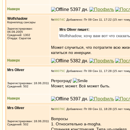
Наверх
Wolfshadow
№
98074
Добавлено: Пт 09 Сен 11, 17:22 (15 лет том
Корнеплод сансары
Зарегистрирован:
Mrs Oliver пишет:
06.09.2005
Суждений: 1302
Wolfshadow, хочу вам вот что сказат
Откуда: Саратов
Может случиться, что потратите всю жи
катиться по инерции.
Наверх
Mrs Oliver
№
98075
Добавлено: Пт 09 Сен 11, 17:28 (15 лет том
Ретроград!
Зарегистрирован: 18.06.2011
Может, может. Всё может быть.
Суждений: 502
Наверх
Mrs Oliver
№
98076
Добавлено: Пт 09 Сен 11, 18:28 (15 лет том
Вопросы
Зарегистрирован: 18.06.2011
1. Относительно a-mogha.
Суждений: 502
Странная конструкция. Типа un-useless.