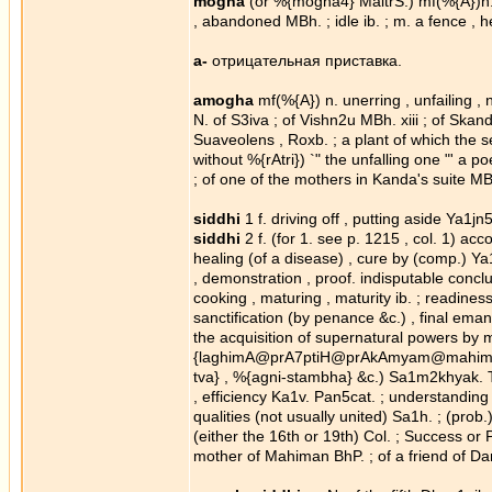
mogha
(or %{mogha4} MaitrS.) mf(%{A})n. (1
, abandoned MBh. ; idle ib. ; m. a fence , 
a-
отрицательная приставка.
amogha
mf(%{A}) n. unerring , unfailing , n
N. of S3iva ; of Vishn2u MBh. xiii ; of Skand
Suaveolens , Roxb. ; a plant of which the se
without %{rAtri}) `" the unfalling one "' a p
; of one of the mothers in Kanda's suite MB
siddhi
1 f. driving off , putting aside Ya1j
siddhi
2 f. (for 1. see p. 1215 , col. 1) a
healing (of a disease) , cure by (comp.) Ya1j
, demonstration , proof. indisputable conclus
cooking , maturing , maturity ib. ; readines
sanctification (by penance &c.) , final eman
the acquisition of supernatural powers by 
{laghimA@prA7ptiH@prAkAmyam@mahimA@t
tva} , %{agni-stambha} &c.) Sa1m2khyak. Tattv
, efficiency Ka1v. Pan5cat. ; understanding 
qualities (not usually united) Sa1h. ; (prob.
(either the 16th or 19th) Col. ; Success or
mother of Mahiman BhP. ; of a friend of Da