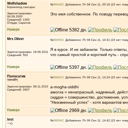
Wolfshadow
№
98046
Добавлено: Пт 09 Сен 11, 05:16 (15 лет том
Корнеплод сансары
Зарегистрирован:
Это имя собственное. По поводу перевод
06.09.2005
Суждений: 1302
Откуда: Саратов
Наверх
Mrs Oliver
№
98050
Добавлено: Пт 09 Сен 11, 10:31 (15 лет том
Я в курсе. И не забанили. Только ответы
Зарегистрирован: 18.06.2011
что самый простой и короткий путь - сп
Суждений: 502
Наверх
Полосатик
№
98062
Добавлено: Пт 09 Сен 11, 14:24 (15 лет том
नक्तचारिन्
a-mogha-siddhi
Зарегистрирован: 08.11.2010
Суждений: 2607
амогха = ненапрасный, надежный, дейс
сиддхи = совершенство, достижение, усп
"Неизменный успех" - хотя вариантов мн
Наверх
test
№
98064
Добавлено: Пт 09 Сен 11, 14:42 (15 лет том
一心