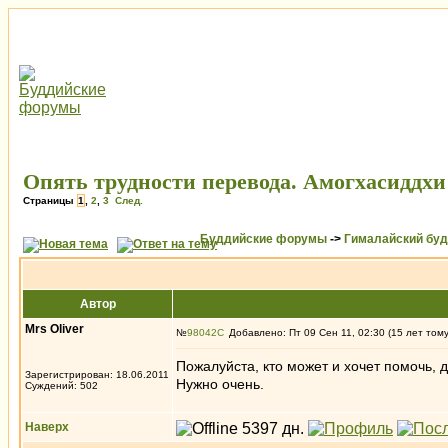
Опять трудности перевода. Амогхасиддхи
Страницы
1
,
2
,
3
След.
Буддийские форумы
->
Гималайский бу
Автор
Mrs Oliver
№
98042
Добавлено: Пт 09 Сен 11, 02:30 (15 лет том
Пожалуйста, кто может и хочет помочь,
Зарегистрирован: 18.06.2011
Нужно очень.
Суждений: 502
Наверх