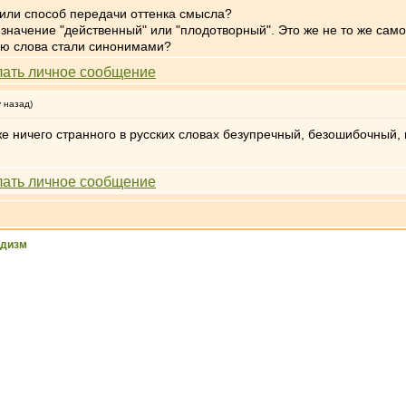
 или способ передачи оттенка смысла?
начение "действенный" или "плодотворный". Это же не то же само
ию слова стали синонимами?
у назад)
же ничего странного в русских словах безупречный, безошибочный,
ддизм