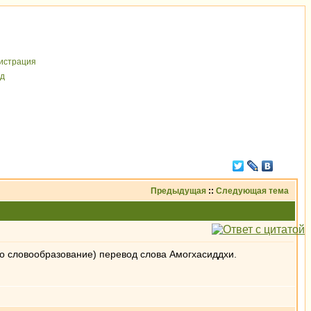
иcтрaция
д
Предыдущая
::
Следующая тема
то словообразование) перевод слова Амогхасиддхи.