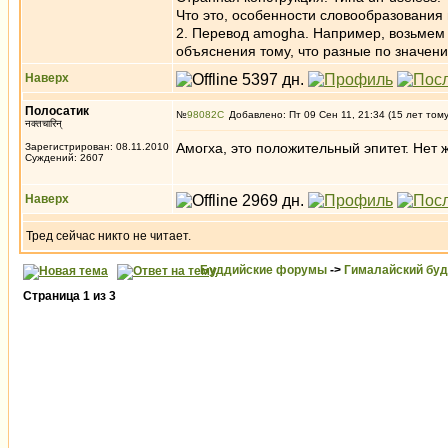
Что это, особенности словообразования
2. Перевод amogha. Например, возьмем з
объяснения тому, что разные по значен
Наверх
Полосатик
№
98082
Добавлено: Пт 09 Сен 11, 21:34 (15 лет том
नक्तचारिन्
Амогха, это положительный эпитет. Нет 
Зарегистрирован: 08.11.2010
Суждений: 2607
Наверх
Тред сейчас никто не читает.
Буддийские форумы
->
Гималайский бу
Страница
1
из
3