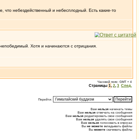
е, что небездейственный и небесплодный. Есть какие-то
 непобедимый. Хотя и начинаются с отрицания.
Часовой пояс: GMT + 4
Страницы
1
,
2
,
3
След.
Перейти:
Вам
нельзя
начинать темы
Вам
нельзя
отвечать на сообщения
Вам
нельзя
редактировать свои сообщения
Вам
нельзя
удалять свои сообщения
Вам
нельзя
голосовать в опросах
Вы
не можете
вкладывать файлы
Вы
можете
скачивать файлы