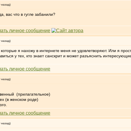
у назад)
а, вас что в гугле забанили?
у назад)
, которые я нахожу в интернете меня не удовлетворяют. Или я прос
равиться у тех, кто знает санскрит и может разъяснить интересующ
у назад)
твенный (прилагательное)
ех (в женском роде)
ого.
у назад)