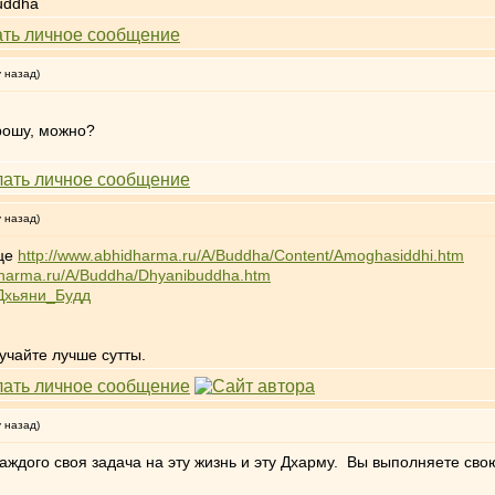
buddha
у назад)
прошу, можно?
у назад)
ице
http://www.abhidharma.ru/A/Buddha/Content/Amoghasiddhi.htm
dharma.ru/A/Buddha/Dhyanibuddha.htm
_Дхьяни_Будд
учайте лучше сутты.
у назад)
 каждого своя задача на эту жизнь и эту Дхарму. Вы выполняете сво