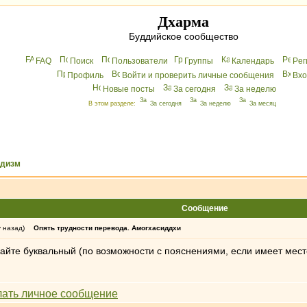
Дхарма
Буддийское сообщество
FAQ
Поиск
Пользователи
Группы
Календарь
Peг
Профиль
Войти и проверить личные сообщения
Вхo
Новые посты
За сегодня
За неделю
В этом разделе:
За сегодня
За неделю
За месяц
ддизм
Сообщение
у назад)
Опять трудности перевода. Амогхасиддхи
 дайте буквальный (по возможности с пояснениями, если имеет мес