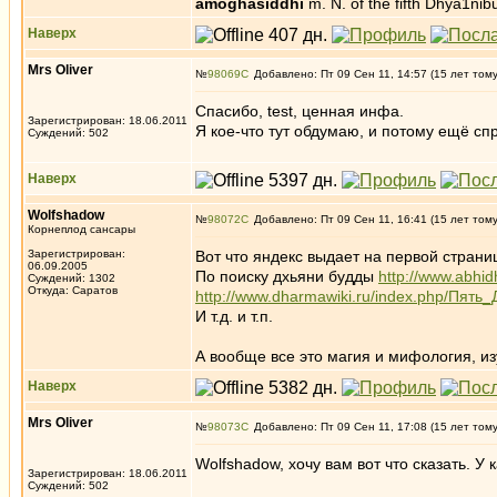
amoghasiddhi
m. N. of the fifth Dhya1ni
Наверх
Mrs Oliver
№
98069
Добавлено: Пт 09 Сен 11, 14:57 (15 лет том
Спасибо, test, ценная инфа.
Зарегистрирован: 18.06.2011
Я кое-что тут обдумаю, и потому ещё с
Суждений: 502
Наверх
Wolfshadow
№
98072
Добавлено: Пт 09 Сен 11, 16:41 (15 лет том
Корнеплод сансары
Зарегистрирован:
Вот что яндекс выдает на первой стран
06.09.2005
По поиску дхьяни будды
http://www.abhi
Суждений: 1302
Откуда: Саратов
http://www.dharmawiki.ru/index.php/Пять
И т.д. и т.п.
А вообще все это магия и мифология, из
Наверх
Mrs Oliver
№
98073
Добавлено: Пт 09 Сен 11, 17:08 (15 лет том
Wolfshadow, хочу вам вот что сказать. У
Зарегистрирован: 18.06.2011
Суждений: 502