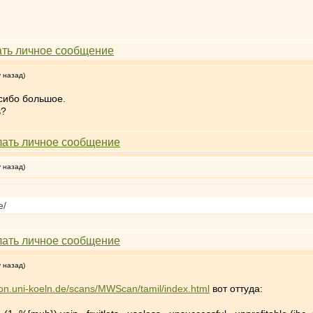
у назад)
асибо большое.
ь?
у назад)
e/
у назад)
icon.uni-koeln.de/scans/MWScan/tamil/index.html
вот оттуда: