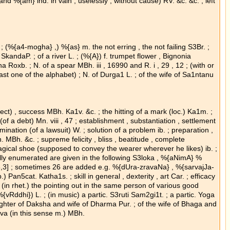
nd %{am} ind. in vain , uselessly , without cause) RV. &c. &c. ; left
l ; (%{a4-mogha} ,) %{as} m. the not erring , the not failing S3Br. ;
SkandaP. ; of a river L. ; (%{A}) f. trumpet flower , Bignonia
 Roxb. ; N. of a spear MBh. iii , 16990 and R. i , 29 , 12 ; (with or
 last one of the alphabet) ; N. of Durga1 L. ; of the wife of Sa1ntanu
ect) , success MBh. Ka1v. &c. ; the hitting of a mark (loc.) Ka1m. ;
(of a debt) Mn. viii , 47 ; establishment , substantiation , settlement
mination (of a lawsuit) W. ; solution of a problem ib. ; preparation ,
 MBh. &c. ; supreme felicity , bliss , beatitude , complete
 magical shoe (supposed to convey the wearer wherever he likes) ib. ;
lly enumerated are given in the following S3loka , %{aNimA} %
sometimes 26 are added e.g. %{dUra-zravaNa} , %{sarvajJa-
Pan5cat. Katha1s. ; skill in general , dexterity , art Car. ; efficacy
; (in rhet.) the pointing out in the same person of various good
 %{vRddhi}) L. ; (in music) a partic. S3ruti Sam2gi1t. ; a partic. Yoga
ughter of Daksha and wife of Dharma Pur. ; of the wife of Bhaga and
va (in this sense m.) MBh.