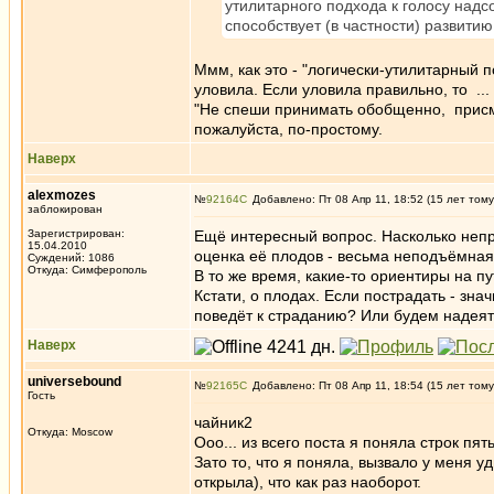
утилитарного подхода к голосу надс
способствует (в частности) развитию
Ммм, как это - "логически-утилитарный п
уловила. Если уловила правильно, то ... 
"Не спеши принимать обобщенно, присмо
пожалуйста, по-простому.
Наверх
alexmozes
№
92164
Добавлено: Пт 08 Апр 11, 18:52 (15 лет тому
заблокирован
Зарегистрирован:
Ещё интересный вопрос. Насколько неп
15.04.2010
оценка её плодов - весьма неподъёмная
Суждений: 1086
Откуда: Симферополь
В то же время, какие-то ориентиры на пу
Кстати, о плодах. Если пострадать - знач
поведёт к страданию? Или будем надеят
Наверх
universebound
№
92165
Добавлено: Пт 08 Апр 11, 18:54 (15 лет тому
Гость
чайник2
Откуда: Moscow
Ооо... из всего поста я поняла строк пят
Зато то, что я поняла, вызвало у меня у
открыла), что как раз наоборот.