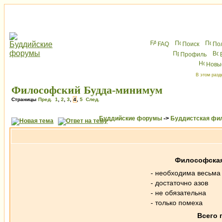
FAQ
Поиск
По
Профиль
Новы
В этом разд
Философский Будда-минимум
Страницы
Пред.
1
,
2
,
3
,
4
,
5
След.
Буддийские форумы
->
Буддистская фи
Философская
- необходима весьма
- достаточно азов
- не обязательна
- только помеха
Всего 