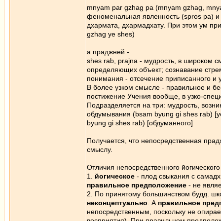
mnyam par gzhag pa (mnyam gzhag, mnyam
феноменальная явленность (spros pa) и
дхармата, дхармадхату. При этом ум п
gzhag ye shes)
а праджней -
shes rab, prajna - мудрость, в широком
определяющих объект; сознавание стрем
понимания - отсечение приписанного и 
В более узком смысле - правильное и б
постижение Учения вообще, в узко-спец
Подразделяется на три: мудрость, возни
обдумывания (bsam byung gi shes rab) [
byung gi shes rab) [обдуманного]
Получается, что непосредственная прад
смыслу.
Отличия непосредственного йогического
1.
йогическое
- плод свыкания с самад
правильное предположение
- не явля
2. По принятому большинством будд. ш
неконцептуально
. А
правильное пред
непосредственным, поскольку не опирает
восприятия). При правильном предположе