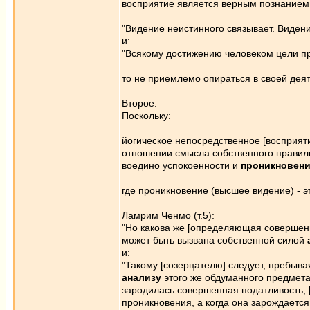
восприятие является верным познанием.
"Видение неистинного связывает. Виден
и:
"Всякому достижению человеком цели п
то не приемлемо опираться в своей деят
Второе.
Поскольку:
йогическое непосредственное [восприяти
отношении смысла собственного правиль
воедино успокоенности и
проникновен
где проникновение (высшее видение) - э
Ламрим Ченмо (т.5):
"Но какова же [определяющая совершенн
может быть вызвана собственной силой
и:
"Такому [созерцателю] следует, пребыва
анализу
этого же обдуманного предмета 
зародилась совершенная податливость, 
проникновения, а когда она зарождается