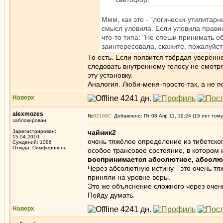
Ммм, как это - "логически-утилитарн
смысл уловила. Если уловила правильн
что-то типа: "Не спеши принимать 
заинтересовала, скажите, пожалуйст
То есть. Если появится твёрдая уверенно
следовать внутреннему голосу не-смотря
эту установку.
Аналогия. Люби-меня-просто-так, а не п
Наверх
alexmozes
№
92168
Добавлено: Пт 08 Апр 11, 19:24 (15 лет тому
заблокирован
Зарегистрирован:
чайник2
15.04.2010
очень тяжёлое определение из тибетског
Суждений: 1086
Откуда: Симферополь
особое трансовое состояние, в котором
воспринимается абсолютное, абсолю
Через абсолютную истину - это очень тя
приняли на уровне веры.
Это же объяснение сложного через очен
Пойду думать.
Наверх