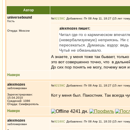
Автор
universebound
№
92158
Добавлено: Пт 08 Апр 11, 18:27 (15 лет тому
Гость
alexmozes пишет:
Откуда: Moscow
Читал где-то о кармическом впечат
(невербализуемую) неприязнь. Ни с т
пересекаться. Думаешь: вздор: ведь
Чутьё не обманывало.
А знаете, у меня тоже так бывает, только
это вот совершенно точно, что в дальн
До сих пор понять не могу, почему моя 
Наверх
alexmozes
№
92159
Добавлено: Пт 08 Апр 11, 18:27 (15 лет тому
заблокирован
Зарегистрирован:
Кот у меня был. Пакостник. Так всегда ч
15.04.2010
Суждений: 1086
Откуда: Симферополь
Наверх
alexmozes
№
92160
Добавлено: Пт 08 Апр 11, 18:33 (15 лет тому
заблокирован