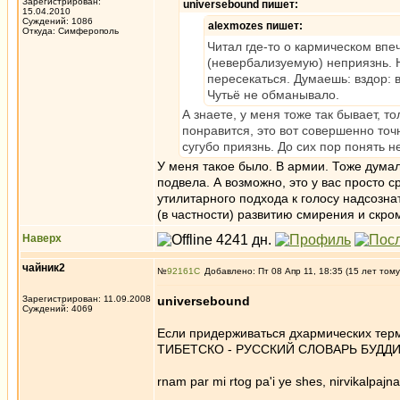
Зарегистрирован:
universebound пишет:
15.04.2010
Суждений: 1086
alexmozes пишет:
Откуда: Симферополь
Читал где-то о кармическом вп
(невербализуемую) неприязнь. Ни
пересекаться. Думаешь: вздор: 
Чутьё не обманывало.
А знаете, у меня тоже так бывает, то
понравится, это вот совершенно то
сугубо приязнь. До сих пор понять 
У меня такое было. В армии. Тоже думал
подвела. А возможно, это у вас просто
утилитарного подхода к голосу надсозна
(в частности) развитию смирения и скром
Наверх
чайник2
№
92161
Добавлено: Пт 08 Апр 11, 18:35 (15 лет тому
Зарегистрирован: 11.09.2008
universebound
Суждений: 4069
Если придерживаться дхармических терм
ТИБЕТСКО - РУССКИЙ СЛОВАРЬ БУДДИЙСК
rnam par mi rtog pa'i ye shes, nirvikalpa