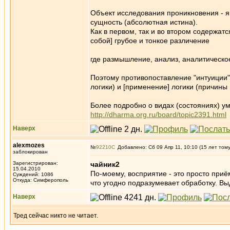
Объект исследования проникновения - яв
сущность (абсолютная истина).
Как в первом, так и во втором содержат
собой] грубое и тонкое различение
где размышление, анализ, аналитическо
Поэтому противопоставление "интуиции"
логики) и [применение] логики (причины
Более подробно о видах (состояниях) у
http://dharma.org.ru/board/topic2391.html
Наверх
alexmozes
№
92210
Добавлено: Сб 09 Апр 11, 10:10 (15 лет том
заблокирован
Зарегистрирован:
чайник2
15.04.2010
По-моему, восприятие - это просто приё
Суждений: 1086
Откуда: Симферополь
что угодно подразумевает обработку. Вы
Наверх
Тред сейчас никто не читает.