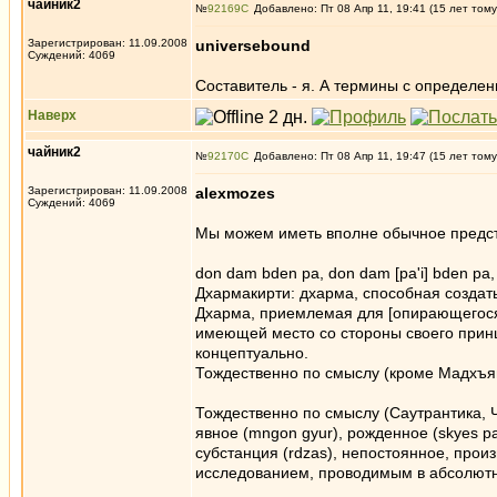
чайник2
№
92169
Добавлено: Пт 08 Апр 11, 19:41 (15 лет тому
Зарегистрирован: 11.09.2008
universebound
Суждений: 4069
Составитель - я. А термины с определен
Наверх
чайник2
№
92170
Добавлено: Пт 08 Апр 11, 19:47 (15 лет тому
Зарегистрирован: 11.09.2008
alexmozes
Суждений: 4069
Мы можем иметь вполне обычное предст
don dam bden pa, don dam [pa'i] bden pa
Дхармакирти: дхарма, способная создат
Дхарма, приемлемая для [опирающегося н
имеющей место со стороны своего прин
концептуально.
Тождественно по смыслу (кроме Мадхъя
Тождественно по смыслу (Саутрантика, Ч
явное (mngon gyur), рожденное (skyes pa
субстанция (rdzas), непостоянное, про
исследованием, проводимым в абсолют