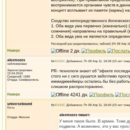
воспринимается органами чувств в данны
концепт всплывает из памяти (кармы) на
Сходство непосредственного йогическог
1. Оба вида ума первично (изначально) 
сомнения) направлены на правильный (в
2. Оба вида ума не являются определен
Последний раз редактировалось: чайник2 (Пт 08 Апр 11
Наверх
alexmozes
№
92162
Добавлено: Пт 08 Апр 11, 18:39 (15 лет тому
заблокирован
Зарегистрирован:
PR- технологи знают об "эфекте послед
15.04.2010
стого ни с сего рушатся заботливо прос
Суждений: 1086
Откуда: Симферополь
иммиджмейкеры остались бы без работы)
слишком распросторанено.
Наверх
universebound
№
92163
Добавлено: Пт 08 Апр 11, 18:40 (15 лет тому
Гость
alexmozes пишет:
Откуда: Moscow
У меня такое было. В армии. Тоже д
подвела. А возможно, это у вас пр