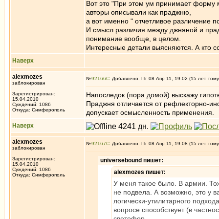
Вот это "При этом ум принимает форму 
авторы описывали как праджню,
а вот именно " отчетливое различение п
И смысл различия между джняной и прадж
понимание вообще, в целом.
Интересные детали выясняются. А кт
Наверх
alexmozes
№
92166
Добавлено: Пт 08 Апр 11, 19:02 (15 лет тому
заблокирован
Зарегистрирован:
Напоследок (пора домой) выскажу гипоте
15.04.2010
Праджня отличается от рефлекторно-инст
Суждений: 1086
Откуда: Симферополь
допускает осмысленность применения.
Наверх
alexmozes
№
92167
Добавлено: Пт 08 Апр 11, 19:08 (15 лет тому
заблокирован
Зарегистрирован:
universebound пишет:
15.04.2010
Суждений: 1086
alexmozes пишет:
Откуда: Симферополь
У меня такое было. В армии. То
не подвела. А возможно, это у
логически-утилитарного подхода
вопросе способствует (в частнос
светофор.