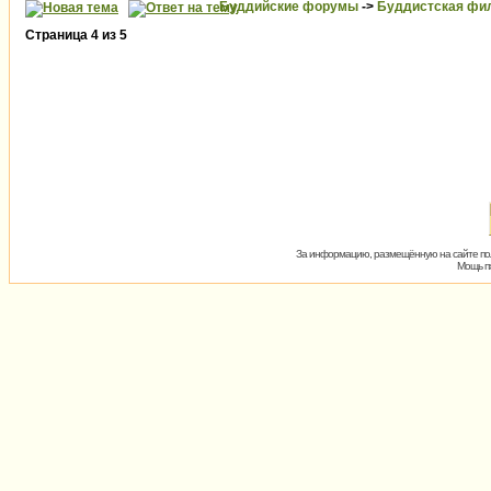
Буддийские форумы
->
Буддистская фи
Страница
4
из
5
За информацию, размещённую на сайте пол
Мощь пх