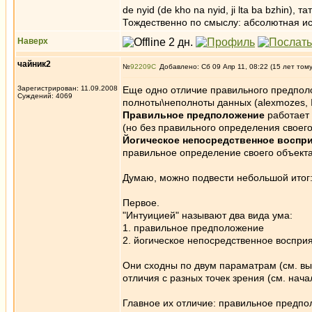
de nyid (de kho na nyid, ji lta ba bzhin), 
Тождественно по смыслу: абсолютная и
Наверх
чайник2
№
92209
Добавлено: Сб 09 Апр 11, 08:22 (15 лет том
Зарегистрирован: 11.09.2008
Еще одно отличие правильного предполо
Суждений: 4069
полноты\неполноты данных (alexmozes,
Правильное предположение
работает 
(но без правильного определения своего
Йогическое непосредственное воспр
правильное определение своего объект
Думаю, можно подвести небольшой итог
Первое.
"Интуицией" называют два вида ума:
1. правильное предположение
2. йогическое непосредственное воспри
Они сходны по двум параматрам (см. вы
отличия с разных точек зрения (см. нача
Главное их отличие: правильное предпо