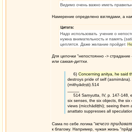
Видимо очень важно иметь правильн
Намерение определено взглядами, а нам
Цитата:
Надо использовать учение о непост
нужна внимательность и память (sati
цеплятся. Даже желание пройдет.
Не
Для цепочки "непостоянно -> страдание -
или саккая-диттхи.
6)
Concerning anitya, he said th
destroys pride of self (asmimāna).
(mithyādṛṣṭi).514
_____
514 Saṃyutta, IV, p. 147-148, ex
six senses, the six objects, the s
views (micchādiṭṭhi); seeing them a
anattato suppresses all speculation 
нечего придава
Сама по себе логика "
к благому. Например, чужая жизнь "прйдё