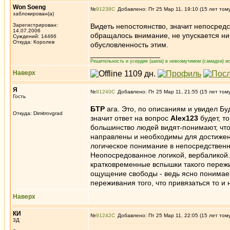
Won Soeng
№
91238
Добавлено: Пт 25 Мар 11, 19:10 (15 лет том
заблокирован(а)
Зарегистрирован:
Видеть непостоянство, значит непосредс
14.07.2006
обращалось внимание, не упускается ни 
Суждений: 14466
Откуда: Королев
обусловленность этим.
_________________
Решительность и усердие (шила) в невозмутимом (самадхи) ис
Наверх
Я
№
91240
Добавлено: Пт 25 Мар 11, 21:55 (15 лет том
Гость
БТР
ага. Это, по описаниям и увидел Бу
Откуда: Dimitrovgrad
значит ответ на вопрос
Alex123
будет, т
большинство людей видят-понимают, что 
направлены и необходимы для достижени
логическое понимание в непосредственн
Неопосредованное логикой, вербаликой.
кратковременные вспышки такого пережи
ощущение свободы - ведь ясно понимаеш
переживания того, что привязаться то и 
Наверх
КИ
№
91242
Добавлено: Пт 25 Мар 11, 22:05 (15 лет том
3Д