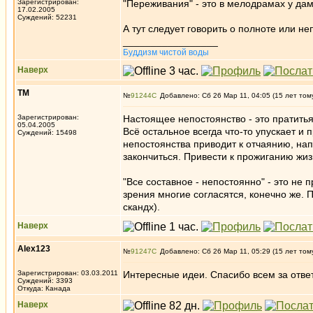
Зарегистрирован:
"Переживания" - это в мелодрамах у да
17.02.2005
Суждений: 52231
А тут следует говорить о полноте или не
_________________
Буддизм чистой воды
Наверх
ТМ
№
91244
Добавлено: Сб 26 Мар 11, 04:05 (15 лет том
Зарегистрирован:
Настоящее непостоянство - это пратитья
05.04.2005
Всё остальное всегда что-то упускает и
Суждений: 15498
непостоянства приводит к отчаянию, нап
закончиться. Привести к прожиганию жи
"Все составное - непостоянно" - это не 
зрения многие согласятся, конечно же. П
скандх).
Наверх
Alex123
№
91247
Добавлено: Сб 26 Мар 11, 05:29 (15 лет том
Зарегистрирован: 03.03.2011
Интересные идеи. Спасибо всем за отве
Суждений: 3393
Откуда: Канада
Наверх