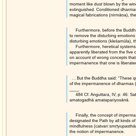
moment like dust blown by the wind
extinguished. Conditioned dharmas a
magical fabrications (nirmāṇa), th
Furthermore, before the Buddha 
to remove the disturbing emotions (
disturbing emotions (kleśamūla),
Furthermore, heretical systems (t
apparently liberated from the five
on account of wrong concepts that 
impermanence that one is liberated
... But the Buddha said: “These qua
of the impermanence of dharmas (a
____
484 Cf. Anguttara, IV, p. 46: Sa
amatogadhā amatapariyosānā.
Finally, the concept of imperma
designated the Path by all kinds of
mindfulness (catvari smṛtyupasthān
the notion of impermanence.