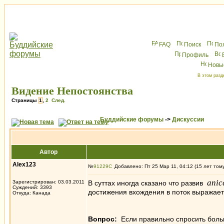
FAQ
Поиск
По
Профиль
Новы
В этом разд
Видение Непостоянства
Страницы
1
,
2
След.
Буддийские форумы
->
Дискуссии
Автор
Alex123
№
91229
Добавлено: Пт 25 Мар 11, 04:12 (15 лет том
anic
Зарегистрирован: 03.03.2011
В суттах иногда сказано что развив
Суждений: 3393
достижения вхождения в поток выражаетс
Откуда: Канада
Вопрос:
Если правильно спросить боль