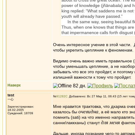
about to cross the great ocean. The ki
power of knowledge (jñānabala) and he
king replied: “What saddens me is not t
youth will already have passed.”
In the same way, seeing beautiful flo
Thus, when one knows that things are
that impermanence calls forth disgust 
Oчень интересное учение в этой части.
чтобы укрепить цепляние к феноменам.
Видимо очень важно иметь правильное (
чтобы уменьшать цепляние, а не наоборо
забывать что все это пройдет, и поэтом
излишней важности к тому что пройдет.
Наверх
test
№
91282
Добавлено: Вс 27 Мар 11, 06:43 (15 лет том
一心
Мне нравится трактовка, что дхарма очев
Зарегистрирован:
18.02.2005
очевидна
казалось бы
, а её мало кто з
Суждений: 18709
помнить (sati) на что именно направлять
для меня
санни/лаккханы) станут
фактом
Дальше, иногда познание чего-то автомат