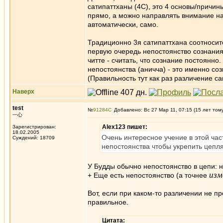
сатипаттханы (4С), это 4 основы/причи
прямо, а можно направлять внимание на
автоматически, само.
Традиционно 3я сатипаттхана соотноситс
первую очередь непостоянство сознания
читте - считать, что сознание постоянн
непостоянства (аничча) - это именно со
(Правильность тут как раз различение са
Наверх
test
№
91284
Добавлено: Вс 27 Мар 11, 07:15 (15 лет том
一心
Alex123 пишет:
Зарегистрирован:
18.02.2005
Oчень интересное учение в этой ча
Суждений: 18709
непостоянства чтобы укрепить цепл
У Будды обычно непостоянство в цепи: н
изм
+ Еще есть непостоянство (а точнее
Вот, если при каком-то различении не пр
правильное.
Цитата: