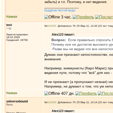
забыть) и т.п. Поэтому, и нет видения.
_________________
Буддизм чистой воды
Наверх
test
№
91233
Добавлено: Пт 25 Мар 11, 12:40 (15 лет том
一心
Alex123 пишет:
Зарегистрирован:
18.02.2005
Вопрос:
Если правильно спросить б
Суждений: 18709
Почему они не достигли высокого ур
Разве мы не видим что все непосто
Думаю они признают непостояноство, но
внимания.
Например, коммунисты (Карл Маркс) приз
видения пути, потому что "всё" для них -
И не признают (а пропускают незная) не
Например, не думают о том, что ум непос
Наверх
universebound
№
91234
Добавлено: Пт 25 Мар 11, 14:14 (15 лет том
Гость
Alex123 пишет:
Откуда: Moscow