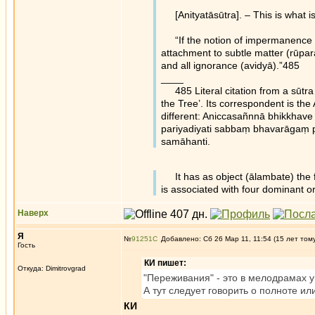
[Anityatāsūtra]. – This is what is 
“If the notion of impermanence is 
attachment to subtle matter (rūpar
and all ignorance (avidyā).”485
____
485 Literal citation from a sūtra 
the Tree’. Its correspondent is the 
different: Aniccasañnnā bhikkhav
pariyadiyati sabbaṃ bhavarāgaṃ p
samāhanti.
It has as object (ālambate) the f
is associated with four dominant o
Наверх
Я
№
91251
Добавлено: Сб 26 Мар 11, 11:54 (15 лет том
Гость
КИ пишет:
Откуда: Dimitrovgrad
"Переживания" - это в мелодрамах 
А тут следует говорить о полноте ил
КИ