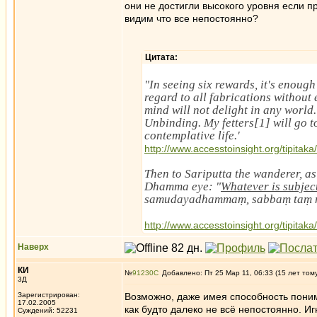
они не достигли высокого уровня если п
видим что все непостоянно?
Цитата:
"In seeing six rewards, it's enoug
regard to all fabrications without
mind will not delight in any world
Unbinding. My fetters[1] will go t
contemplative life.'
http://www.accesstoinsight.org/tipitak
Then to Sariputta the wanderer, as
Dhamma eye: "
Whatever is subject
samudayadhammaṃ, sabbaṃ taṃ 
http://www.accesstoinsight.org/tipitak
Наверх
КИ
№
91230
Добавлено: Пт 25 Мар 11, 06:33 (15 лет том
3Д
Зарегистрирован:
Возможно, даже имея способность понима
17.02.2005
как будто далеко не всё непостоянно. И
Суждений: 52231