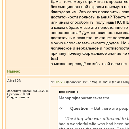
Дамы, тоже могут стремится к просветле
без эмоциональной окраски почемуто не
благодаря им. Это легко проверить - пок
достаточности полноты знания? Тоесть 
или иным способом ты получишь ПОЛНЫЕ
и каким образом все это непостоянно то
непостоянства? Думаю такие полные зна
достаточным пока это не станет пережив
можно использовать какоето другое. Но 
логическое и вербальное и противопост
причину почему формальное знание не 
test
а можно перевод? хотябы твой если нет
Наверх
Alex123
№
91277
Добавлено: Вс 27 Мар 11, 02:38 (15 лет том
Зарегистрирован: 03.03.2011
test пишет:
Суждений: 3393
Откуда: Канада
Mahaprajnaparamita-sastra:
<<
Question
. – But there are peop
The king who was attached to 
[
had a wonderful wife who had been bor