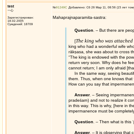
test
№
91249
Добавлено: Сб 26 Мар 11, 08:56 (15 лет том
一心
Mahaprajnaparamita-sastra:
Зарегистрирован:
18.02.2005
Суждений: 18709
Question
. – But there are peo
The king who was attached 
[
king who had a wonderful wife who
rākṣasa, she was about to cross t
“The king is endowed with the powe
return very soon. Why does he feel
cannot return; I am only afraid [th
In the same way, seeing beautiful
them. Thus, when one knows that 
How can you say that impermanence
Answer
. – Seeing impermanence
pradeśam) and not to realize it co
in this way. This is why, [here in t
impermanence must be completely p
Question
. – Then what is this
Answer
. – It is observing th