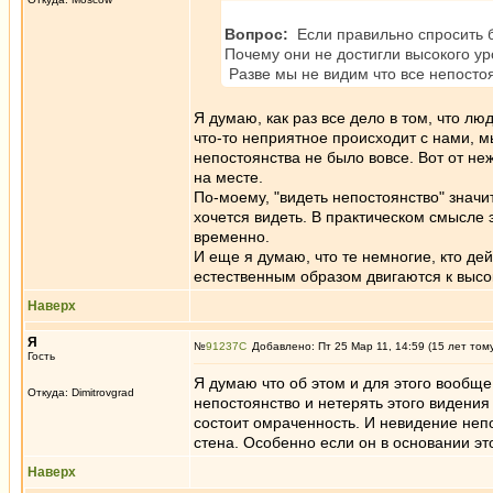
Вопрос:
Если правильно спросить б
Почему они не достигли высокого ур
Разве мы не видим что все непосто
Я думаю, как раз все дело в том, что лю
что-то неприятное происходит с нами, мы
непостоянства не было вовсе. Вот от не
на месте.
По-моему, "видеть непостоянство" значит,
хочется видеть. В практическом смысле э
временно.
И еще я думаю, что те немногие, кто де
естественным образом двигаются к высок
Наверх
Я
№
91237
Добавлено: Пт 25 Мар 11, 14:59 (15 лет том
Гость
Я думаю что об этом и для этого вообще
Откуда: Dimitrovgrad
непостоянство и нетерять этого видения
состоит омраченность. И невидение непо
стена. Особенно если он в основании эт
Наверх