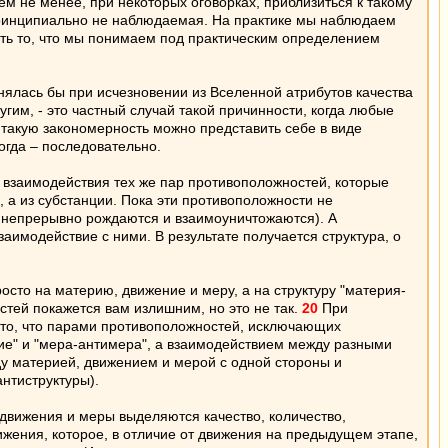
ем не менее, при некоторых оговорках, приблизиться к такому
 принципиально не наблюдаемая. На практике мы наблюдаем
сть то, что мы понимаем под практическим определением
нялась бы при исчезновении из Вселенной атрибутов качества
угим, - это частный случай такой причинности, когда любые
такую закономерность можно представить себе в виде
огда – последовательно.
о взаимодействия тех же пар противоположностей, которые
 а из субстанции. Пока эти противоположности не
у непрерывно рождаются и взаимоуничтожаются). А
аимодействие с ними. В результате получается структура, о
росто на материю, движение и меру, а на структуру "материя-
тей покажется вам излишним, но это не так.
20
При
то, что парами противоположностей, исключающих
ие" и "мера-антимера", а взаимодействием между разными
ду материей, движением и мерой с одной стороны и
антиструктуры).
 движения и меры выделяются качество, количество,
ижения, которое, в отличие от движения на предыдущем этапе,