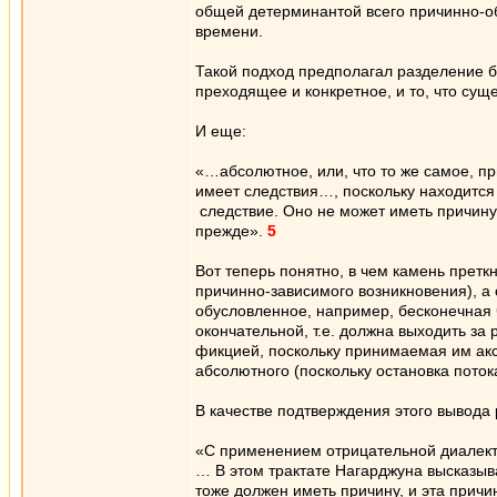
общей детерминантой всего причинно-об
времени.
Такой подход предполагал разделение бы
преходящее и конкретное, и то, что су
И еще:
«…абсолютное, или, что то же самое, п
имеет следствия…, поскольку находится
следствие. Оно не может иметь причину,
прежде».
5
Вот теперь понятно, в чем камень претк
причинно-зависимого возникновения), а 
обусловленное, например, бесконечная ч
окончательной, т.е. должна выходить за
фикцией, поскольку принимаемая им акс
абсолютного (поскольку остановка поток
В качестве подтверждения этого вывода
«С применением отрицательной диалекти
… В этом трактате Нагарджуна высказыва
тоже должен иметь причину, и эта причи