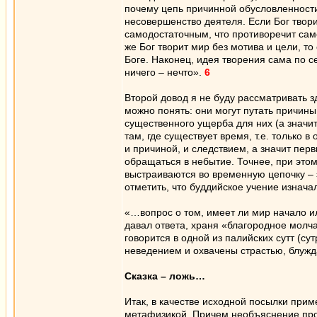
почему цепь причинной обусловленности
несовершенство деятеля. Если Бог творит
самодостаточным, что противоречит само
же Бог творит мир без мотива и цели, т
Боге. Наконец, идея творения сама по се
ничего – нечто».
6
Второй довод я не буду рассматривать з
можно понять: они могут путать причины
существенного ущерба для них (а значит
там, где существует время, т.е. только 
и причиной, и следствием, а значит пер
обращаться в небытие. Точнее, при этом
выстраиваются во временную цепочку – э
отметить, что буддийское учение изнач
«…вопрос о том, имеет ли мир начало 
давал ответа, храня «благородное молча
говорится в одной из палийских сутт (су
неведением и охвачены страстью, блужд
Сказка – ложь…
Итак, в качестве исходной посылки при
метафизикой. Причем необъяснение проис