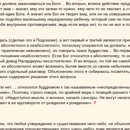
 должна заканчиваться на Боге… Во-вторых, всякое действие пред
 мир – значит, ему это зачем-то нужно, ему чего-то не хватает, а
й идее Бога. А значит или Бог не творит мир, или он не совершене
о он подобен маленькому неразумному ребенку, который сам не пони
бе внутренне противоречива: ведь если мира нет, то он не мог и п
десь (сделаю это в Подсказке), а вот первый и третий являются п
 абсолютного и неабсолютного, поскольку опираются на догматы, н
 практически невозможно), но говорить такое буддистам… Во-перв
в отношении неабсолютного. Если Бог относится к абсолютному, то 
вый довод Нагарджуны несостоятелен. И во-вторых, по той же само
 из абсолютного может возникать бытие вместе со своим небытием 
то отдельный разговор. Объяснению этого я собираюсь посвятить в
ально содержало решение этого вопроса:
или нет…, относился буддизмом к так называемым «неопределенны
ние». Поэтому, строго говоря, по крайней мере с позиций раннего 
тр): «Недоступно мысли, о монахи, начало сансары. Не могут ничег
ают в ее круговороте от рождения к рождению».
7
мем, что любое утверждение о существовании чего-либо, не объяс
хождения предшественника этого «чего-либо» тоже является метаф