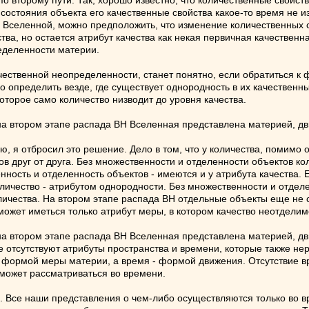
по второму пути. Так, хорошо известно, что количественные свойс
состояния объекта его качественные свойства какое-то время не 
 Вселенной, можно предположить, что изменение количественных св
тва, но остается атрибут качества как некая первичная качествен
еделенности материи.
ачественной неопределенности, станет понятно, если обратиться к
 определить везде, где существует однородность в их качественн
оторое само количество низводит до уровня качества.
 на втором этапе распада ВН Вселенная представлена материей, д
 я отбросил это решение. Дело в том, что у количества, помимо о
в друг от друга. Без множественности и отделенности объектов кол
нность и отделенность объектов - имеются и у атрибута качества. 
личество - атрибутом однородности. Без множественности и отделе
личества. На втором этапе распада ВН отдельные объекты еще не су
 может иметься только атрибут меры, в котором качество неотделим
 на втором этапе распада ВН Вселенная представлена материей, дв
апе отсутствуют атрибуты пространства и времени, которые также н
 формой меры материи, а время - формой движения. Отсутствие вр
 может рассматриваться во времени.
но. Все наши представления о чем-либо осуществляются только во 