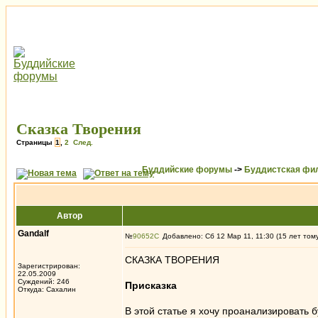
Сказка Творения
Страницы
1
,
2
След.
Буддийские форумы
->
Буддистская фи
Автор
Gandalf
№
90652
Добавлено: Сб 12 Мар 11, 11:30 (15 лет том
СКАЗКА ТВОРЕНИЯ
Зарегистрирован:
22.05.2009
Суждений: 246
Присказка
Откуда: Сахалин
В этой статье я хочу проанализировать