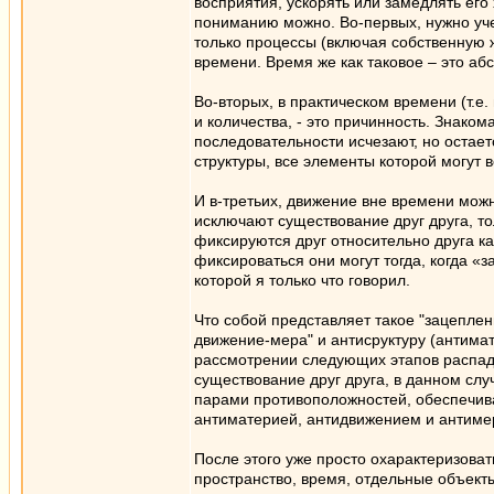
восприятия, ускорять или замедлять его
пониманию можно. Во-первых, нужно уче
только процессы (включая собственную 
времени. Время же как таковое – это аб
Во-вторых, в практическом времени (т.е
и количества, - это причинность. Знаком
последовательности исчезают, но остае
структуры, все элементы которой могут 
И в-третьих, движение вне времени мож
исключают существование друг друга, то
фиксируются друг относительно друга к
фиксироваться они могут тогда, когда «
которой я только что говорил.
Что собой представляет такое "зацеплени
движение-мера" и антисруктуру (антима
рассмотрении следующих этапов распад
существование друг друга, в данном сл
парами противоположностей, обеспечива
антиматерией, антидвижением и антимерой
После этого уже просто охарактеризоват
пространство, время, отдельные объекты