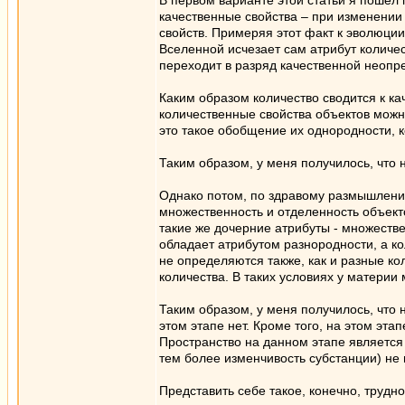
В первом варианте этой статьи я пошел 
качественные свойства – при изменении 
свойств. Примеряя этот факт к эволюции
Вселенной исчезает сам атрибут количес
переходит в разряд качественной неопр
Каким образом количество сводится к к
количественные свойства объектов можно
это такое обобщение их однородности, к
Таким образом, у меня получилось, что
Однако потом, по здравому размышлению,
множественность и отделенность объекто
такие же дочерние атрибуты - множестве
обладает атрибутом разнородности, а ко
не определяются также, как и разные ко
количества. В таких условиях у материи
Таким образом, у меня получилось, что
этом этапе нет. Кроме того, на этом эт
Пространство на данном этапе является
тем более изменчивость субстанции) не
Представить себе такое, конечно, труд