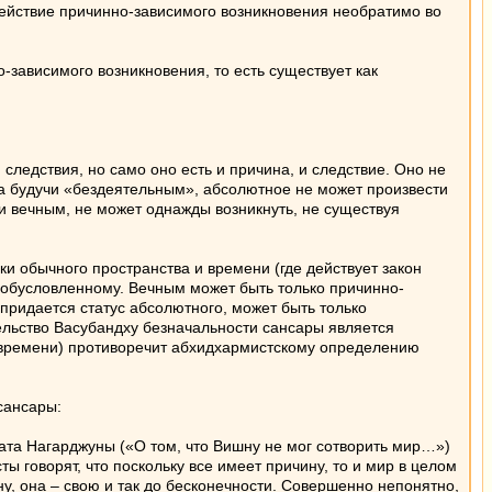
действие причинно-зависимого возникновения необратимо во
-зависимого возникновения, то есть существует как
и следствия, но само оно есть и причина, и следствие. Оно не
 а будучи «бездеятельным», абсолютное не может произвести
чи вечным, не может однажды возникнуть, не существуя
и обычного пространства и времени (где действует закон
о обусловленному. Вечным может быть только причинно-
придается статус абсолютного, может быть только
тельство Васубандху безначальности сансары является
и времени) противоречит абхидхармистскому определению
сансары:
ата Нагарджуны («О том, что Вишну не мог сотворить мир…»)
 говорят, что поскольку все имеет причину, то и мир в целом
ну, она – свою и так до бесконечности. Совершенно непонятно,