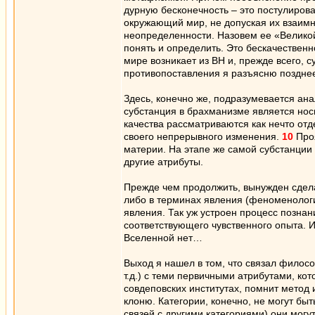
дурную бесконечность – это постулирова
окружающий мир, не допуская их взаим
неопределенности. Назовем ее «Велик
понять и определить. Это бескачественн
мире возникает из ВН и, прежде всего, 
противопоставления я разъясню позднее
Здесь, конечно же, подразумевается ана
субстанция в брахманизме является нос
качества рассматриваются как нечто отд
своего непрерывного изменения.
10
Проя
материи. На этапе же самой субстанции
другие атрибуты.
Прежде чем продолжить, вынужден сдела
либо в терминах явления (феноменологич
явления. Так уж устроен процесс познан
соответствующего чувственного опыта. И
Вселенной нет…
Выход я нашел в том, что связал философ
т.д.) с теми первичными атрибутами, ко
совдеповских институтах, помнит метод и
клоню. Категории, конечно, не могут б
связей с другими категориями) они мог