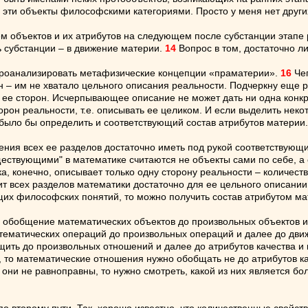
ть эти объекты философскими категориями. Просто у меня нет друг
ем объектов и их атрибутов на следующем после субстанции этапе 
 субстанции – в движение материи.
14
Вопрос в том, достаточно л
 проанализировать метафизические концепции «праматерии».
16
Чег
н – им не хватало цельного описания реальности. Подчеркну еще 
х ее сторон. Исчерпывающее описание не может дать ни одна конкр
орон реальности, т.е. описывать ее целиком. И если выделить неко
 было бы определить и соответствующий состав атрибутов материи.
ения всех ее разделов достаточно иметь под рукой соответствующи
ществующими" в математике считаются не объекты сами по себе, а с
 конечно, описывает только одну сторону реальности – количестве
ит всех разделов математики достаточно для ее цельного описани
их философских понятий, то можно получить состав атрибутом мат
 обобщение математических объектов до произвольных объектов 
тематических операций до произвольных операций и далее до дви
ть до произвольных отношений и далее до атрибутов качества и к
то математические отношения нужно обобщать не до атрибутов ка
е они не равноправны, то нужно смотреть, какой из них является 