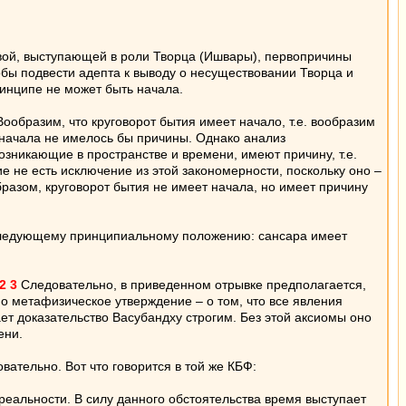
вой, выступающей в роли Творца (Ишвары), первопричины
бы подвести адепта к выводу о несуществовании Творца и
принципе не может быть начала.
ообразим, что круговорот бытия имеет начало, т.е. вообразим
 начала не имелось бы причины. Однако анализ
зникающие в пространстве и времени, имеют причину, т.е.
 не есть исключение из этой закономерности, поскольку оно –
разом, круговорот бытия не имеет начала, но имеет причину
 к следующему принципиальному положению: сансара имеет
2
3
Следовательно, в приведенном отрывке предполагается,
но метафизическое утверждение – о том, что все явления
ает доказательство Васубандху строгим. Без этой аксиомы оно
ени.
ательно. Вот что говорится в той же КБФ:
альности. В силу данного обстоятельства время выступает