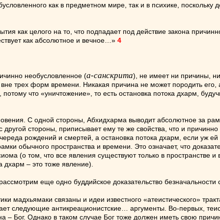
условленного как в предметном мире, так и в психике, поскольку 
тия как целого на то, что подпадает под действие закона причинно
ществует как абсолютное и вечное…»
4
а-санскрита
ричинно необусловленное (
), не имеет ни причины, н
 вне трех форм времени. Никакая причина не может породить его,
 потому что «уничтожение», то есть остановка потока дхарм, буду
новения. С одной стороны, Абхидхарма выводит абсолютное за рамк
с другой стороны, приписывает ему те же свойства, что и причинн
ереда рождений и смертей, а остановка потока дхарм, если уж ей 
 рамки обычного пространства и времени. Это означает, что доказа
иома (о том, что все явления существуют только в пространстве 
а дхарм – это тоже явление).
 рассмотрим еще одно буддийское доказательство безначальности 
ки мадхьямаки связаны и идеи известного «атеистического» тракт
ет следующие антикреационистские… аргументы. Во-первых, теисты
на – Бог. Однако в таком случае Бог тоже должен иметь свою причи