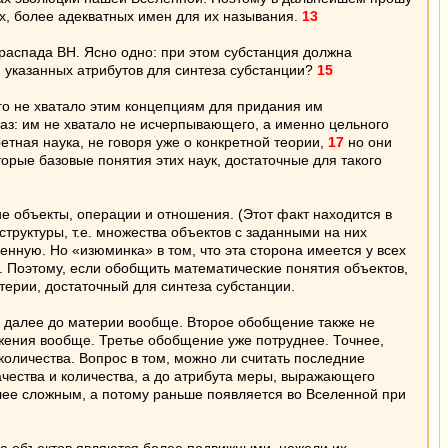
их, более адекватных имен для их называния.
13
распада ВН. Ясно одно: при этом субстанция должна
и указанных атрибутов для синтеза субстанции?
15
о не хватало этим концепциям для придания им
раз: им не хватало не исчерпывающего, а именно цельного
етная наука, не говоря уже о конкретной теории,
17
но они
торые базовые понятия этих наук, достаточные для такого
е объекты, операции и отношения. (Этот факт находится в
труктуры, т.е. множества объектов с заданными на них
нную. Но «изюминка» в том, что эта сторона имеется у всех
и. Поэтому, если обобщить математические понятия объектов,
ерии, достаточный для синтеза субстанции.
и далее до материи вообще. Второе обобщение также не
жения вообще. Третье обобщение уже потруднее. Точнее,
оличества. Вопрос в том, можно ли считать последние
чества и количества, а до атрибута меры, выражающего
более сложным, а потому раньше появляется во Вселенной при