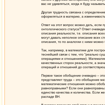
вас не удивляться, когда я буду называ
Другая трудность связана с определени
оформляться в материю, а изменчивость
Ответ на этот вопрос можно дать, если
онтологического статуса? Ответ очевиде
описания реальности, т.е. описания все
могут давать неполное описание всех ст
описания, то по аналогии с ними можно
Так, например, в математике для постро
теснейшей связи с тем, что "реально су
операциями и отношениями). Математика,
качественных сторон реальности, а знач
операций и отношений до соответствующ
Первое такое обобщение очевидно – это
представляет труда – это обобщение ма
математические отношения можно обобщи
равноправными? Если они равноправны, 
единство качества и количества. Если ж
распаде ВН.