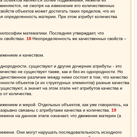
тва объектов являются более подвижными, нежели их
изменяются, не смотря на изменение его количественных
ойств объектов может достигать таких пределов, что из
ная определенность материи. При этом атрибут количества
 философии математики. Последняя утверждает, что
ых свойствах.
18
Неопределенность же качественных свойств –
вижением и качеством.
днородности, существуют и другие дочерние атрибуты - это
ичество не существует также, как и без их однородности. Но
Единственное различие между ними состоит в том, что качество
нности объектов (и их структурных элементов) разные качества
ществуют, а значит на этом этапе нет атрибутов качества и
о от количества.
ижением и мерой. Отдельных объектов, как уже говорилось, на
еразрывно связаны с атрибутами качества и количества.
19
емени на данном этапе означает, что движение материи (а
времени. Они могут нарушать последовательность исходного