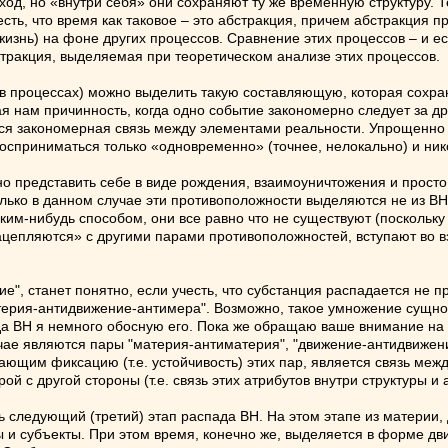
 ход, но «внутри себя» они сохраняют ту же временную структуру. Т
сть, что время как таковое – это абстракция, причем абстракция
жизнь) на фоне других процессов. Сравнение этих процессов – и е
стракция, выделяемая при теоретическом анализе этих процессов.
. в процессах) можно выделить такую составляющую, которая сохра
ая нам причинность, когда одно событие закономерно следует за др
тся закономерная связь между элементами реальности. Упрощенно 
восприниматься только «одновременно» (точнее, нелокально) и ник
но представить себе в виде рождения, взаимоуничтожения и прост
лько в данном случае эти противоположности выделяются не из ВН,
аким-нибудь способом, они все равно что не существуют (поскольк
зацепляются» с другими парами противоположностей, вступают во вз
е", станет понятно, если учесть, что субстанция распадается не п
терия-антидвижение-антимера". Возможно, такое умножение сущнос
а ВН я немного обосную его. Пока же обращаю ваше внимание на 
учае являются пары "материя-антиматерия", "движение-антидвижен
ющим фиксацию (т.е. устойчивость) этих пар, является связь меж
 с другой стороны (т.е. связь этих атрибутов внутри структуры и 
ь следующий (третий) этап распада ВН. На этом этапе из материи,
 и субъекты. При этом время, конечно же, выделяется в форме дв