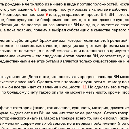
ть рождение чего-либо из ничего в виде противоположностей, искл
ного уничтожения.
8
Например, постулировать в качестве наиболее
ой Неопределенностью»
9
или, для краткости, просто ВН. ВН – это,
ое, бесструктурное и бесформенное нечто, которое даже не сущест
субстанция. Но последняя возникает из ВН не одна, а вместе со св
, а пока поясню, почему я выбрал субстанцию в качестве первого 
логия с субстанцией брахманизма, которая ложится этой религией в
ителем всевозможных качеств, присущих конкретным формам матери
ельное от носителя, а в моей «сказке» они потенциально присутств
вление качеств – это следующий этап распада ВН, соответствующ
 единственными ее атрибутами являются только существование и 
ть уточнение. Дело в том, что описывать процесс распада ВН мож
еское описание). Сделать это в терминах сущности я не могу по т
ия – он всегда идет от явления к сущности.
11
Но сделать это в тер
 по большому счету такого опыта не может иметь никто, кроме Тв
ские категории (такие, как явление, сущность, материя, движение, 
торые выделяются из ВН на ранних этапах ее распада. Строго говор
сторического анализа Маркса (прежде всего то, как он искал «экон
ыть именами современных объектов, но в первом приближении (при
ут быть именами неких протообъектов, возникающих на ранних эт