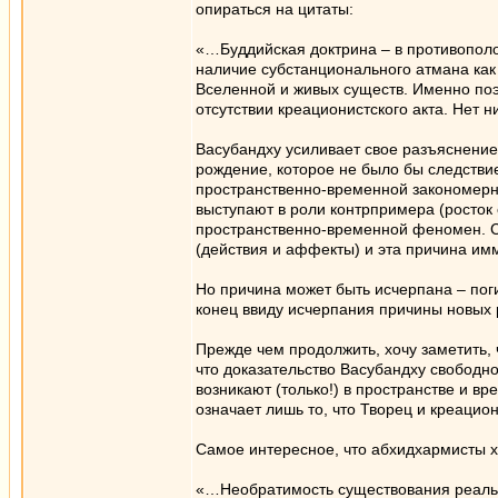
опираться на цитаты:
«…Буддийская доктрина – в противополо
наличие субстанционального атмана как
Вселенной и живых существ. Именно поэ
отсутствии креационистского акта. Нет н
Васубандху усиливает свое разъяснение 
рождение, которое не было бы следстви
пространственно-временной закономерно
выступают в роли контрпримера (росток
пространственно-временной феномен. Сл
(действия и аффекты) и эта причина им
Но причина может быть исчерпана – пог
конец ввиду исчерпания причины новых
Прежде чем продолжить, хочу заметить,
что доказательство Васубандху свободно
возникают (только!) в пространстве и в
означает лишь то, что Творец и креацио
Самое интересное, что абхидхармисты х
«…Необратимость существования реально