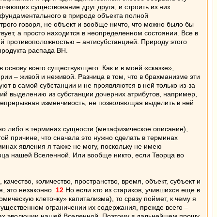
ючающих существование друг друга, и строить из них
 фундаментального в природе объекта полной
 строго говоря, не объект и вообще ничто, что можно было бы
вует, а просто находится в неопределенном состоянии. Все в
оей противоположностью – антисубстанцией. Природу этого
продукта распада ВН.
 основу всего существующего. Как и в моей «сказке»,
и – живой и неживой. Разница в том, что в брахманизме эти
уют в самой субстанции и не проявляются в ней только из-за
ий выделению из субстанции дочерних атрибутов, например,
непрерывная изменчивость, не позволяющая выделить в ней
но либо в терминах сущности (метафизическое описание),
ой причине, что сначала это нужно сделать в терминах
минах явления я также не могу, поскольку не имею
орца нашей Вселенной. Или вообще никто, если Творца во
качество, количество, пространство, время, объект, субъект и
я, это незаконно.
12
Но если кто из стариков, учившихся еще в
омическую клеточку» капитализма), то сразу поймет, к чему я
 существенном ограничении их содержания, прежде всего –
апах эволюции нашей Вселенной. Поэтому в дальнейшем прошу