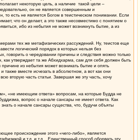
полагает некоторую цель, а наличие такой цели –
 следовательно, он не является совершенным и
н, то есть не является Богом в теистическом понимании. Если
мает, что он делает, а это также несовместимо с понятием о
оявиться, ибо из небытия не может возникнуть бытие, а из
римерами тех же метафизических рассуждений. Ну, теистов еще
авести логический порядок в которых нельзя без
ых, говорить о чередовании причины и следствия можно только
он, как утверждает та же Абхидхарма, сам для себя должен быть
й причине из небытия может возникать бытие и опять
и также вместе исчезать в абсолютном, а вот как они
сю вторую часть статьи. Завершая же эту часть, хочу
м», «не имеющим ответа» вопросам, на которые Будда не
буддизма, вопрос о начале сансары не имеет ответа. Как
о знать о начале сансары существа, что, будучи объяты
няющее происхождение этого «чего-либо», является
изикой и т.д. и т.д... Единственный способ оборвать эту