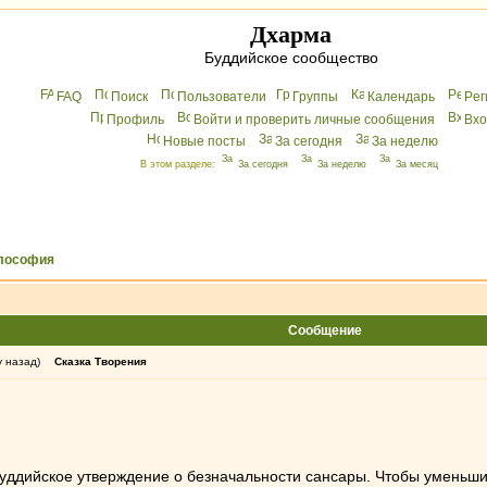
Дхарма
Буддийское сообщество
FAQ
Поиск
Пользователи
Группы
Календарь
Peг
Профиль
Войти и проверить личные сообщения
Вхo
Новые посты
За сегодня
За неделю
В этом разделе:
За сегодня
За неделю
За месяц
лософия
Сообщение
у назад)
Сказка Творения
 буддийское утверждение о безначальности сансары. Чтобы уменьш