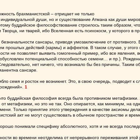
жность брахманистской – отрицает не только
 индивидуальной души, но и существование Атмана как души миро
тому буддийское философствование строилось таким образом, что
и Творца, ни тварей, ибо Вселенная есть психокосм, у которого в 
безначальности сансары, приводя умозаключение от противного. В
ем прошлых действий (кармы) и аффектов. В таком случае, у этого
сти не позволяет выявить гомогенный пример, ибо все явления, во
 обусловлен потенциальной способностью семени… и пр.). Рождение
едовательно, нет ничего, что возникало бы без причины. Таким об
манентна сансаре.
ибло семя и росток не возникнет. Это, в свою очередь, подводит
 рождений».
1
 что буддийская философия всегда была противником метафизики.
 от метафизики, но это не так. Оно опирается, как минимум, на од
ремени. Только принятие этого утверждения в качестве аксиомы дел
нистский акт не могут существовать в обычном пространстве и врем
орошо понимали специфику абсолютного, хотя и не всегда последов
сти во времени неотделима от непрерывного переживания этой ре