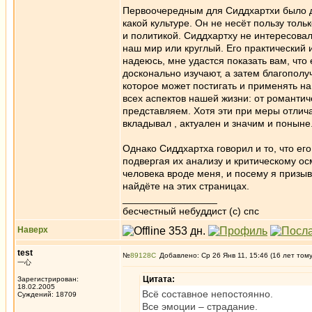
Первоочередным для Сиддхартхи было до
какой культуре. Он не несёт пользу тол
и политикой. Сиддхартху не интересовал
наш мир или круглый. Его практический 
надеюсь, мне удастся показать вам, что
досконально изучают, а затем благополу
которое может постигать и применять на
всех аспектов нашей жизни: от романтич
представляем. Хотя эти при меры отлича
вкладывал , актуален и значим и поныне
Однако Сиддхартха говорил и то, что его
подвергая их анализу и критическому о
человека вроде меня, и посему я призы
найдёте на этих страницах.
_________________
бесчестный небуддист (с) спс
Наверх
test
№
89128
Добавлено: Ср 26 Янв 11, 15:46 (16 лет том
一心
Цитата:
Зарегистрирован:
18.02.2005
Всё составное непостоянно.
Суждений: 18709
Все эмоции – страдание.