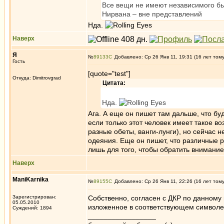
Все вещи не имеют независимого бы
Нирвана – вне представлений
Нда.
Наверх
Я
№
89133
Добавлено: Ср 26 Янв 11, 19:31 (16 лет том
Гость
[quote="test"]
Откуда: Dimitrovgrad
Цитата:
Нда.
Ага. А еще он пишет там дальше, что бу
если только этот человек имеет такое во
разные обеты, ванги-лунги), но сейчас н
одеяния. Еще он пишет, что различные 
лишь для того, чтобы обратить внимание
Наверх
ManiKarnika
№
89155
Добавлено: Ср 26 Янв 11, 22:26 (16 лет том
Зарегистрирован:
Собственно, согласен с ДКР по данному
05.05.2010
изложенное в соответствующем символе 
Суждений: 1894
_________________