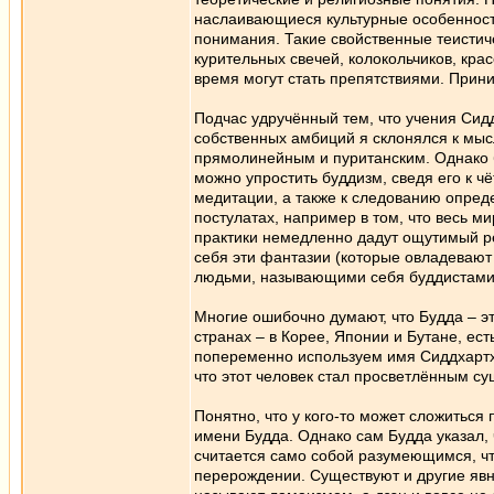
наслаивающиеся культурные особенност
понимания. Такие свойственные теистич
курительных свечей, колокольчиков, кра
время могут стать препятствиями. Прини
Подчас удручённый тем, что учения Сидд
собственных амбиций я склонялся к мыс
прямолинейным и пуританским. Однако б
можно упростить буддизм, сведя его к 
медитации, а также к следованию опред
постулатах, например в том, что весь м
практики немедленно дадут ощутимый ре
себя эти фантазии (которые овладевают 
людьми, называющими себя буддистами,
Многие ошибочно думают, что Будда – эт
странах – в Корее, Японии и Бутане, ес
попеременно используем имя Сиддхартха
что этот человек стал просветлённым су
Понятно, что у кого-то может сложиться
имени Будда. Однако сам Будда указал, ч
считается само собой разумеющимся, чт
перерождении. Существуют и другие явн