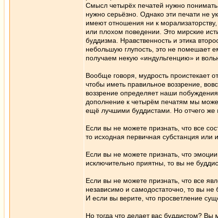
Смысл четырёх печатей нужно понимать 
нужно серьёзно. Однако эти печати не у
имеют отношения ни к морализаторству,
или плохом поведении. Это мирские ист
буддизма. Нравственность и этика второ
небольшую глупость, это не помешает ем
получаем некую «индульгенцию» и вол
Вообще говоря, мудрость проистекает о
чтобы иметь правильное воззрение, вовс
воззрение определяет наши побуждения 
дополнение к четырём печатям мы можем
ещё лучшими буддистами. Но отчего же 
Если вы не можете признать, что все со
то исходная первичная субстанция или и
Если вы не можете признать, что эмоции
исключительно приятны, то вы не буддис
Если вы не можете признать, что все яв
независимо и самодостаточно, то вы не 
И если вы верите, что просветление суще
Но тогда что делает вас буддистом? Вы 