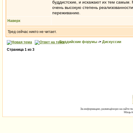
буддистские, и искажают их тем самым.
очень высокую степень реализованности
переживанию.
Наверх
Тред сейчас никто не читает.
Буддийские форумы
->
Дискуссии
Страница
1
из
3
За информацию, размещённую на сайте пол
Мощь пх