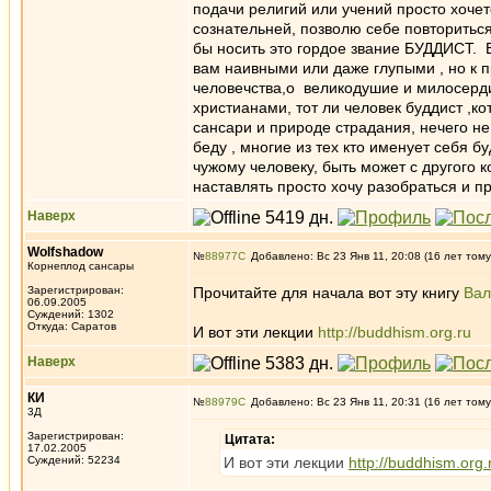
подачи религий или учений просто хочет
сознательней, позволю себе повториться:
бы носить это гордое звание БУДДИСТ. 
вам наивными или даже глупыми , но к п
человечства,о великодушие и милосерд
христианами, тот ли человек буддист ,к
сансари и природе страдания, нечего н
беду , многие из тех кто именует себя 
чужому человеку, быть может с другого 
наставлять просто хочу разобраться и п
Наверх
Wolfshadow
№
88977
Добавлено: Вс 23 Янв 11, 20:08 (16 лет тому
Корнеплод сансары
Зарегистрирован:
Прочитайте для начала вот эту книгу
Вал
06.09.2005
Суждений: 1302
Откуда: Саратов
И вот эти лекции
http://buddhism.org.ru
Наверх
КИ
№
88979
Добавлено: Вс 23 Янв 11, 20:31 (16 лет тому
3Д
Зарегистрирован:
Цитата:
17.02.2005
Суждений: 52234
И вот эти лекции
http://buddhism.org.