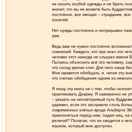
не носить особой одежды и не брить гол
значит, что вы не можете быть буддисто
постоянно, все эмоции – страдание, вс
понятий.
Нет нужды постоянно и непрерывно памя
уме.
Ведь вам не нужно постоянно вспоминать 
сомнений. Каждого, кто при знал эти че
человек этот никогда не слышал имени 
Пытаясь объяснить всё это человеку, с
что сосед крепко спит. Для него наша бе
Мне нравится обобщать, и, читая эту кн
что считаю обобщения одним из немноги
Я пишу эту книгу не с тем, чтобы склон
практиковать Дхарму. Я намеренно не у
– указать на неповторимый путь буддизм
царевич, если это заслужило столь бол
современных учёных вроде Альберта Эйн
преклоняться перед ним, падая ниц, на 
религий? Полагая, что он сводится к ч
языком, который мне доступен.