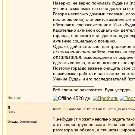
Наверно, не верно понимать буддизм (пр
учении также имеются свои догматы (кот
Говоря несколько другими словами, осоз
постановление) становится жизненным п
обозначить словосочетанием "быть будд
Касательно активной социальной деятел
(правда, японского и позднее западноев
активную социальную позицию.
Однако, действительно, для традиционн
психологическая
работа, так как на пе
организация
, освобождение от омрачен
сделать хорошо, можно натворить нехор
Поэтому гораздо важнее очищать своё со
психическая работа и называется деятел
Учение Будды и его последователей (ко
_________________
Всё сложное разложится. Будь усерден.
Наверх
Я
№
89103
Добавлено: Вт 25 Янв 11, 23:18 (16 лет тому
Гость
"..небуддист может невольно задать так
Откуда: Dimitrovgrad
этот вопрос труднее всего. Если ваш со
разговора за обедом, а слишком широки