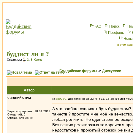
FAQ
Поиск
По
Профиль
Новы
В этом разд
буддист ли я ?
Страницы
1
,
2
,
3
След.
Буддийские форумы
->
Дискуссии
Автор
евгений стим
№
88973
Добавлено: Вс 23 Янв 11, 16:35 (16 лет тому
А что вообще озночает буть буддистом?
Зарегистрирован: 18.01.2011
таинств ? простите мне моё не вежество
Суждений: 6
Откуда: мурманск
любая религия. Не единственное рожден
Без всяких религиозных заморочек я пра
недостатков и прожитый отрезок жизни да