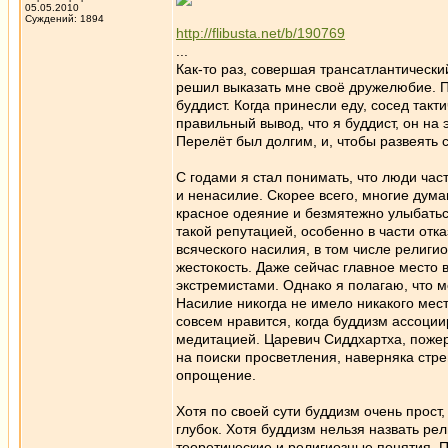
05.05.2010
Суждений: 1894
http://flibusta.net/b/190769
...
Как-то раз, совершая трансатлантически
решил выказать мне своё дружелюбие. П
буддист. Когда принесли еду, сосед так
правильный вывод, что я буддист, он на
Перелёт был долгим, и, чтобы развеять с
С годами я стал понимать, что люди час
и ненасилие. Скорее всего, многие дума
красное одеяние и безмятежно улыбатьс
такой репутацией, особенно в части отка
всяческого насилия, в том числе религи
жестокость. Даже сейчас главное место
экстремистами. Однако я полагаю, что м
Насилие никогда не имело никакого мест
совсем нравится, когда буддизм ассоци
медитацией. Царевич Сиддхартха, пожер
на поиски просветления, наверняка стр
опрощение.
Хотя по своей сути буддизм очень прост
глубок. Хотя буддизм нельзя назвать рел
теоретические и религиозные понятия. 