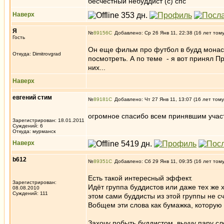
бесчестный небуддист (с) спс
Наверх
Я
№
89156
Добавлено: Ср 26 Янв 11, 22:38 (16 лет том
Гость
Он еще фильм про футбол в будд монаст
Откуда: Dimitrovgrad
посмотреть. А по теме - я вот принял П
них...
Наверх
евгений стим
№
89181
Добавлено: Чт 27 Янв 11, 13:07 (16 лет тому
огромное спасибо всем принявшим участ
Зарегистрирован: 18.01.2011
Суждений: 6
Откуда: мурманск
Наверх
b612
№
89351
Добавлено: Сб 29 Янв 11, 09:35 (16 лет том
Есть такой интересный эффект.
Зарегистрирован:
Идёт группа буддистов или даже тех же
08.08.2010
Суждений: 111
этом сами буддисты из этой группы не с
Вобщем эти слова как бумажка, которую
Захочу побыть буддистом, выучу пару сл