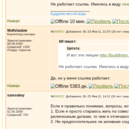
Не работает ссылка. Имелись в виду
лек
_________________
Буддизм чистой воды
Наверх
Wolfshadow
№
88980
Добавлено: Вс 23 Янв 11, 21:07 (16 лет тому
Корнеплод сансары
Зарегистрирован:
КИ пишет:
06.09.2005
Суждений: 1302
Цитата:
Откуда: Саратов
И вот эти лекции
http://buddhism.
Не работает ссылка. Имелись в вид
Да, но у меня ссылка работает.
Наверх
samsoboy
№
89092
Добавлено: Вт 25 Янв 11, 14:11 (16 лет тому
Если я правильно понимаю, вопросы, к
Зарегистрирован:
1. Если я просто стараюсь жить по сове
01.05.2009
Суждений: 703
религиозным догмам, то чем я отличаюс
2. Не предпочтительнее ли активная с