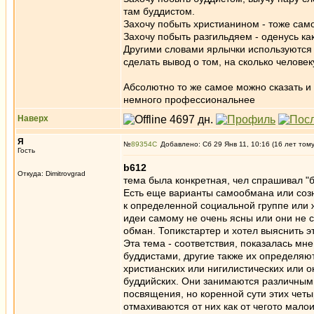
там буддистом.
Захочу побыть христианином - тоже сам
Захочу побыть разгильдяем - оденусь как
Другими словами ярлычки используются 
сделать вывод о том, на сколько челов
Абсолютно то же самое можно сказать и
немного профессиональнее
Наверх
Я
№
89354
Добавлено: Сб 29 Янв 11, 10:16 (16 лет том
Гость
b612
Откуда: Dimitrovgrad
тема была конкретная, чел спрашивал "б
Есть еще варианты самообмана или соз
к определенной социальной группе или 
идеи самому не очень ясны или они не 
обман. Топикстартер и хотел выяснить эт
Эта тема - соответствия, показалась мн
буддистами, другие также их определяют
христианских или нигилистических или о
буддийских. Они занимаются различным
посвящения, но коренной сути этих чет
отмахиваются от них как от чегото мало