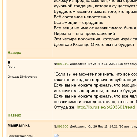
исхожу из предположения, что вы стрем
духовной традиции, которая существует 
Буддистом можно назвать того, кто при
Всё составное непостоянно.
Все эмоции – страдание.
Все вещи не имеют независимого бытия
Нирвана – вне представлений
Эти четыре положения, которые изрёк с
Дзонгсар Кхьенце Отчего вы не буддист
Наверх
Я
№
89104
Добавлено: Вт 25 Янв 11, 23:23 (16 лет тому
Гость
"Если вы не можете признать, что все с
Откуда: Dimitrovgrad
какая-то исходная первичная субстанция 
Если вы не можете признать, что эмоции
исключительно приятны, то вы не буддис
Если вы не можете признать, что все яв
независимо и самодостаточно, то вы не б
Оттуда же.
http://lib.rus.ec/b/203601/read
Наверх
ManiKarnika
№
89126
Добавлено: Ср 26 Янв 11, 14:21 (16 лет том
Зарегистрирован: