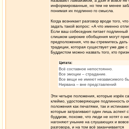
называют ламаизмом, а дзэн и вовсе не 
информированные, но тем не менее забл
понимая их подлинно го смысла.
Когда возникает разговор вроде того, ч
задать такой вопрос: «А что именно отли
Если ваш собеседник питает подлинный и
слишком широкие обобщения могут приве
предположения, что вы стремитесь дать
традиции, которая существует уже две с
Буддистом можно назвать того, кто при
Цитата:
Всё составное непостоянно.
Все эмоции – страдание.
Все вещи не имеют независимого бы
Нирвана – вне представлений
Эти четыре положения, которые изрёк с
клеймо, удостоверяющее подлинность об
положения как печатями, так и истинам
которые затрагивают один лишь аспект с
буддизм, похоже, что люди не хотят о н
нагоняют уныние на слушающих и вовсе
разговора, и на том всё заканчивается