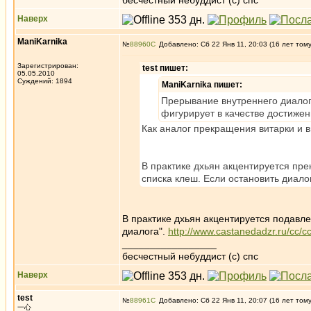
бесчестный небуддист (с) спс
Наверх
ManiKarnika
№
88960
Добавлено: Сб 22 Янв 11, 20:03 (16 лет том
Зарегистрирован:
test пишет:
05.05.2010
Суждений: 1894
ManiKarnika пишет:
Прерывание внутреннего диалога 
фигурирует в качестве достижен
Как аналог прекращения витарки и 
В практике дхьян акцентируется пре
списка клеш. Если остановить диало
В практике дхьян акцентируется подавле
диалога".
http://www.castanedadzr.ru/cc/c
_________________
бесчестный небуддист (с) спс
Наверх
test
№
88961
Добавлено: Сб 22 Янв 11, 20:07 (16 лет том
一心