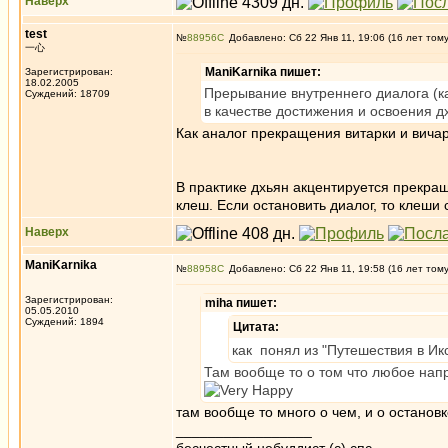
Наверх
test
№
88956
Добавлено: Сб 22 Янв 11, 19:06 (16 лет том
一心
ManiKarnika пишет:
Зарегистрирован:
18.02.2005
Прерывание внутреннего диалога (ка
Суждений: 18709
в качестве достижения и освоения д
Как аналог прекращения витарки и вича
В практике дхьян акцентируется прекращ
клеш. Если остановить диалог, то клеши
Наверх
ManiKarnika
№
88958
Добавлено: Сб 22 Янв 11, 19:58 (16 лет том
Зарегистрирован:
miha пишет:
05.05.2010
Суждений: 1894
Цитата:
как понял из "Путешествия в Ик
Там вообще то о том что любое нап
там вообще то много о чем, и о остановк
_________________