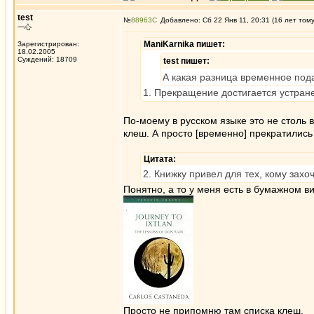
test
№
88963
Добавлено: Сб 22 Янв 11, 20:31 (16 лет том
一心
ManiKarnika пишет:
Зарегистрирован:
18.02.2005
Суждений: 18709
test пишет:
А какая разница временное по
1. Прекращение достигается устране
По-моему в русском языке это не столь 
клеш. А просто [временно] прекратились 
Цитата:
2. Книжку привел для тех, кому захо
Понятно, а то у меня есть в бумажном в
Просто не припомню там списка клеш.