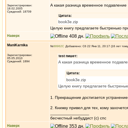
А какая разница временное подавление
Зарегистрирован:
18.02.2005
Суждений: 18709
Цитата:
book3e.zip
Целую книгу предлагаете быстренько пр
Наверх
ManiKarnika
№
88962
Добавлено: Сб 22 Янв 11, 20:17 (16 лет том
Зарегистрирован:
test пишет:
05.05.2010
Суждений: 1894
А какая разница временное подавл
Цитата:
book3e.zip
Целую книгу предлагаете быстреньк
1. Прекращение достигается устранение
2. Книжку привел для тех, кому захочетс
_________________
бесчестный небуддист (с) спс
Наверх