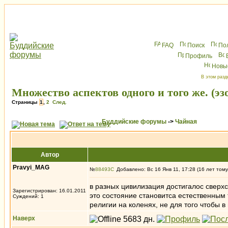
FAQ
Поиск
По
Профиль
Новы
В этом разд
Множество аспектов одного и того же. (эзо
Страницы
1
,
2
След.
Буддийские форумы
->
Чайная
Автор
Pravyi_MAG
№
88493
Добавлено: Вс 16 Янв 11, 17:28 (16 лет тому
в разных цивилизация достигалос сверхс
Зарегистрирован: 16.01.2011
это состояние становитса естественным 
Суждений: 1
религии на коленях, не для того чтобы в 
Наверх