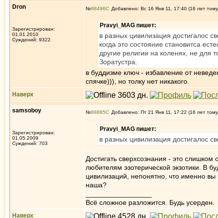
Dron
№
88496
Добавлено: Вс 16 Янв 11, 17:40 (16 лет тому
Pravyi_MAG пишет:
Зарегистрирован:
01.01.2010
в разных цивилизация достигалос св
Суждений: 9322
когда это состояние становитса ест
другие религии на коленях, не для т
Зоратустра.
в буддизме ключ - избавление от неведе
спячке))), но толку нет никакого.
Наверх
samsoboy
№
88885
Добавлено: Пт 21 Янв 11, 17:22 (16 лет тому
Pravyi_MAG пишет:
Зарегистрирован:
01.05.2009
в разных цивилизация достигалос св
Суждений: 703
Достигать сверхсознания - это слишком
любителям эзотерической экзотики. В бу
цивилизаций, непонятно, что именно вы 
наша?
_________________
Всё сложное разложится. Будь усерден.
Наверх