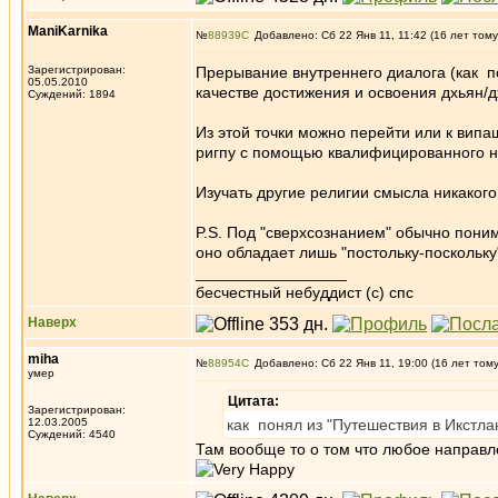
ManiKarnika
№
88939
Добавлено: Сб 22 Янв 11, 11:42 (16 лет тому
Зарегистрирован:
Прерывание внутреннего диалога (как пон
05.05.2010
качестве достижения и освоения дхьян/
Суждений: 1894
Из этой точки можно перейти или к вип
ригпу с помощью квалифицированного на
Изучать другие религии смысла никакого 
P.S. Под "сверхсознанием" обычно пони
оно обладает лишь "постольку-поскольку"
_________________
бесчестный небуддист (с) спс
Наверх
miha
№
88954
Добавлено: Сб 22 Янв 11, 19:00 (16 лет том
умер
Цитата:
Зарегистрирован:
12.03.2005
как понял из "Путешествия в Икстла
Суждений: 4540
Там вообще то о том что любое направл