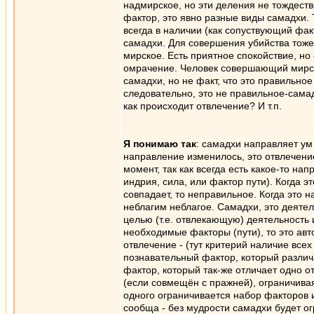
надмирское, но эти деления не тождеств
фактор, это явно разные виды самадхи. 
всегда в наличии (как сопуствующий фак
самадхи. Для совершения убийства тоже 
мирское. Есть приятное спокойствие, но
омрачение. Человек совершающий мирск
самадхи, но не факт, что это правильное
следовательно, это не правильное-сама
как происходит отвлечение? И т.п.
Я понимаю так
: самадхи направляет ум
направление изменилось, это отвлечение
момент, так как всегда есть какое-то на
индрия, сила, или фактор пути). Когда э
совпадает, то неправильное. Когда это н
неблагим неблагое. Самадхи, это деятел
целью (т.е. отвлекающую) деятельность
необходимые факторы (пути), то это авт
отвлечение - (тут критерий наличие все
познавательный фактор, который различ
фактор, который так-же отличает одно от
(если совмещён с пражней), ограничивая 
одного ограничивается набор факторов и
сообща - без мудрости самадхи будет ог