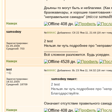
Дхьяны-то могут быть и неблагими. (Как
брахмавихары, и хорошие памятования бо
micca samadh
"неправильное самадхи" (
Наверх
samsoboy
№
88964
Добавлено: Сб 22 Янв 11, 21:44 (16 лет том
2 test
Зарегистрирован:
Нельзя ли чуть подробнее про "неправил
01.05.2009
Суждений: 703
_________________
Всё сложное разложится. Будь усерден.
Наверх
test
№
88968
Добавлено: Вс 23 Янв 11, 04:32 (16 лет тому
一心
samsoboy пишет:
Зарегистрирован:
18.02.2005
2 test
Суждений: 18709
Нельзя ли чуть подробнее про "непр
Благодарствуйте.
Означает отсутствие правильного самад
Наверх