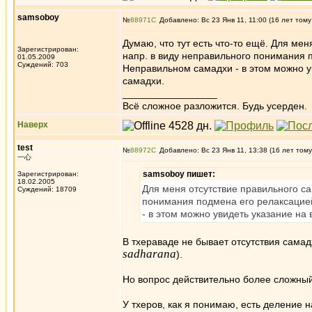
samsoboy
№
88971
Добавлено: Вс 23 Янв 11, 11:00 (16 лет тому
Думаю, что тут есть что-то ещё. Для мен
Зарегистрирован:
напр. в виду неправильного понимания п
01.05.2009
Суждений: 703
Неправильном самадхи - в этом можно ув
самадхи.
_________________
Всё сложное разложится. Будь усерден.
Наверх
test
№
88972
Добавлено: Вс 23 Янв 11, 13:38 (16 лет тому
一心
samsoboy пишет:
Зарегистрирован:
18.02.2005
Для меня отсутствие правильного са
Суждений: 18709
понимания подмена его релаксацией
- в этом можно увидеть указание на
В тхераваде не бывает отсутствия самад
sadharana
).
Но вопрос действительно более сложный
У тхеров, как я понимаю, есть деление 