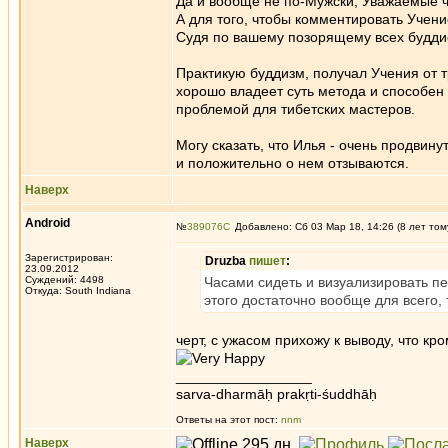
Да и вообще не по-Мужски, Уважаемые ч
А для того, чтобы комментировать Учени
Судя по вашему позорящему всех буддис
Практикую буддизм, получал Учения от 
хорошо владеет суть метода и способен 
проблемой для тибетских мастеров.
Могу сказать, что Илья - очень продвин
и положительно о нем отзываются.
Наверх
Android
№
389076
Добавлено: Сб 03 Мар 18, 14:26 (8 лет том
Зарегистрирован:
Druzba
пишет
:
23.09.2012
Суждений: 4498
Часами сидеть и визуализировать пер
Откуда: South Indiana
этого достаточно вообще для всего, т
черт, с ужасом прихожу к выводу, что к
_________________
sarva-dharmāḥ prakṛti-śuddhāḥ
Ответы на этот пост:
nnm
Наверх