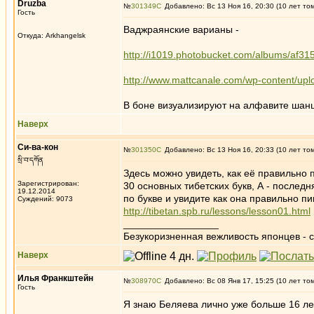
Druzba
№
301349
Добавлено: Вс 13 Ноя 16, 20:30 (10 лет то
Гость
Ваджраянские варианы -
Откуда: Arkhangelsk
http://i1019.photobucket.com/albums/af315
http://www.mattcanale.com/wp-content/upl
В боне визуализируют на алфавите шанш
Наверх
Си-ва-кон
№
301350
Добавлено: Вс 13 Ноя 16, 20:33 (10 лет то
སྲི་བ་དཀོན
Здесь можно увидеть, как её правильно 
Зарегистрирован:
30 основных тибетских букв, А - послед
19.12.2014
по букве и увидите как она правильно п
Суждений: 9073
http://tibetan.spb.ru/lessons/lesson01.html
_________________
Безукоризненная вежливость японцев - с
Наверх
Илья Франкштейн
№
308970
Добавлено: Вс 08 Янв 17, 15:25 (10 лет то
Гость
Я знаю Беляева лично уже больше 16 лет