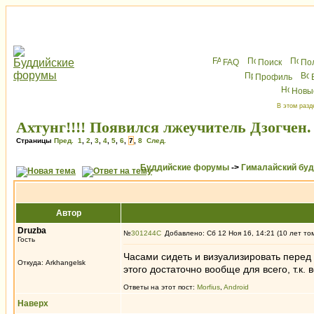
FAQ
Поиск
По
Профиль
Новы
В этом разд
Ахтунг!!!! Появился лжеучитель Дзогчен.
Страницы
Пред.
1
,
2
,
3
,
4
,
5
,
6
,
7
,
8
След.
Буддийские форумы
->
Гималайский бу
Автор
Druzba
№
301244
Добавлено: Сб 12 Ноя 16, 14:21 (10 лет то
Гость
Часами сидеть и визуализировать перед с
Откуда: Arkhangelsk
этого достаточно вообще для всего, т.к. 
Ответы на этот пост:
Morfius
,
Android
Наверх