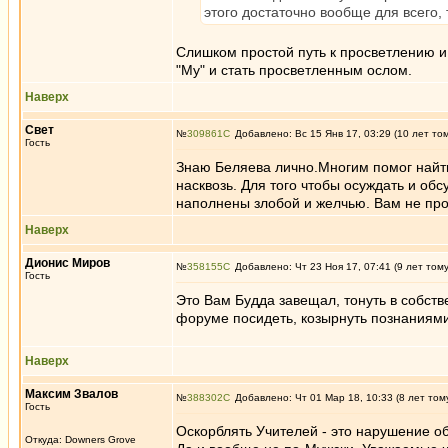
этого достаточно вообще для всего, т
Слишком простой путь к просветлению и 
"Му" и стать просветленным ослом.
Наверх
Свет
№
309861
Добавлено: Вс 15 Янв 17, 03:29 (10 лет то
Гость
Знаю Беляева лично.Многим помог найти
насквозь. Для того чтобы осуждать и об
наполнены злобой и желчью. Вам не пр
Наверх
Дионис Миров
№
358155
Добавлено: Чт 23 Ноя 17, 07:41 (9 лет том
Гость
Это Вам Будда завещал, тонуть в собств
форуме посидеть, козырнуть познаниями 
Наверх
Максим Звалов
№
388302
Добавлено: Чт 01 Мар 18, 10:33 (8 лет том
Гость
Оскорблять Учителей - это нарушение об
Откуда: Downers Grove