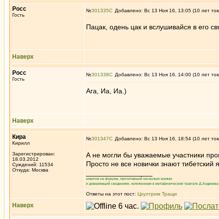
Росс
№
301335
Добавлено: Вс 13 Ноя 16, 13:05 (10 лет то
Гость
Пацак, одень цак и вслушивайся в его с
Наверх
Росс
№
301338
Добавлено: Вс 13 Ноя 16, 14:00 (10 лет то
Гость
Ага, Иа, Иа.)
Наверх
Кира
№
301347
Добавлено: Вс 13 Ноя 16, 18:54 (10 лет то
Кирилл
Зарегистрирован:
А не могли бы уважаемые участники проп
18.03.2012
Просто не все новички знают тибетский я
Суждений: 11534
Откуда: Москва
_________________
новичок на форуме, прочитавший несколько книжек
и доверяющий сведениям, изложенным в метафизическом трактате Д.Андреева 
Ответы на этот пост:
Цхултрим Тращи
Наверх