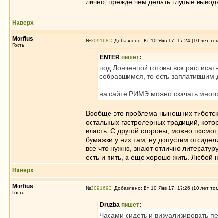
лично, прежде чем делать глупые вывод
Наверх
Morfius
№
309168
Добавлено: Вт 10 Янв 17, 17:24 (10 лет то
Гость
ENTER
пишет
:
под Лонченпой готовы все расписат
собравшимся, то есть заплатившим д
на сайте РИМЭ можно скачать много 
Вообще это проблема нынешних тибетских
остальных гастролерных традиций, кото
власть. С другой стороны, можно посмотр
бумажки у них там, ну допустим отсидели
все что нужно, знают отлично литератур
есть и пить, а еще хорошо жить. Любой
Наверх
Morfius
№
309169
Добавлено: Вт 10 Янв 17, 17:26 (10 лет то
Гость
Druzba
пишет
:
Часами сидеть и визуализировать пер