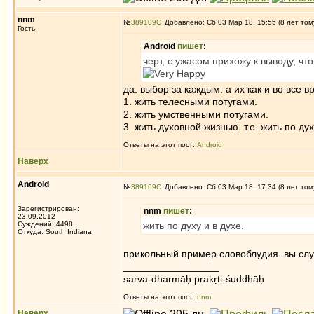
nnm
№
389109
Добавлено: Сб 03 Мар 18, 15:55 (8 лет том
Гость
Android
пишет
:
черт, с ужасом прихожу к выводу, ч
да. выбор за каждым. а их как и во все в
1. жить телесными потугами.
2. жить умственными потугами.
3. жить духовной жизнью. т.е. жить по дух
Ответы на этот пост:
Android
Наверх
Android
№
389169
Добавлено: Сб 03 Мар 18, 17:34 (8 лет том
Зарегистрирован:
nnm
пишет
:
23.09.2012
Суждений: 4498
жить по духу и в духе.
Откуда: South Indiana
прикольный пример словоблудия. вы сл
_________________
sarva-dharmāḥ prakṛti-śuddhāḥ
Ответы на этот пост:
nnm
Наверх