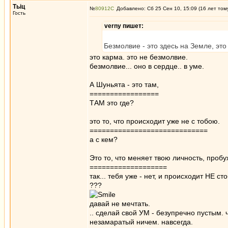
Тьiц
№
80912
Добавлено: Сб 25 Сен 10, 15:09 (16 лет том
Гость
verny пишет:
Безмолвие - это здесь на Земле, это
это карма. это не безмолвие.
безмолвие... оно в сердце.. в уме.
А Шуньята - это там,
=================
ТАМ это где?
это то, что происходит уже не с тобою.
=============================
а с кем?
Это то, что меняет твою личность, пробу
===================
так... тебя уже - нет, и происходит НЕ ст
???
давай не мечтать.
.. сделай свой УМ - безупречно пустым.
незамаратый ничем. навсегда.