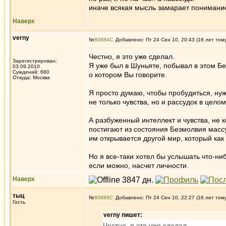
иначе всякая мысль замарает понимани
Наверх
verny
№
80884
Добавлено: Пт 24 Сен 10, 20:43 (16 лет том
Честно, я это уже сделал.
Зарегистрирован:
Я уже был в Шуньяте, побывал в этом Б
03.09.2010
Суждений: 680
о котором Вы говорите.
Откуда: Москва
Я просто думаю, чтобы пробудиться, ну
не только чувства, но и рассудок в целом
А разбуженный интеллект и чувства, не 
постигают из состояния Безмолвия масс
им открывается другой мир, который как 
Но я все-таки хотел бы услышать что-ни
если можно, насчет личности.
Наверх
тыц
№
80886
Добавлено: Пт 24 Сен 10, 22:27 (16 лет том
Гость
verny пишет:
Честно, я это уже сделал.