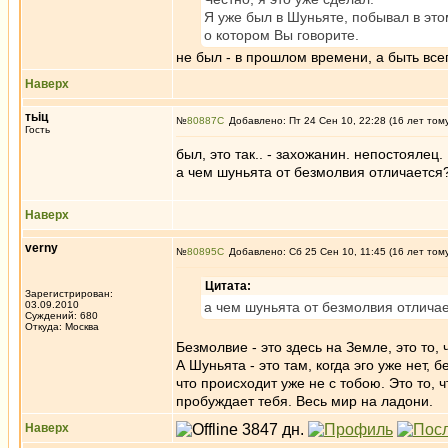
Я уже был в Шуньяте, побывал в эт
о котором Вы говорите.
не был - в прошлом времени, а быть все
Наверх
тьiц
№
80887
Добавлено: Пт 24 Сен 10, 22:28 (16 лет том
Гость
был, это так.. - захожанин. непостоялец.
а чем шуньята от безмолвия отличается
Наверх
verny
№
80895
Добавлено: Сб 25 Сен 10, 11:45 (16 лет том
Цитата:
Зарегистрирован:
03.09.2010
а чем шуньята от безмолвия отлича
Суждений: 680
Откуда: Москва
Безмолвие - это здесь на Земле, это то, 
А Шуньята - это там, когда эго уже нет, б
что происходит уже не с тобою. Это то, 
пробуждает тебя. Весь мир на ладони.
Наверх