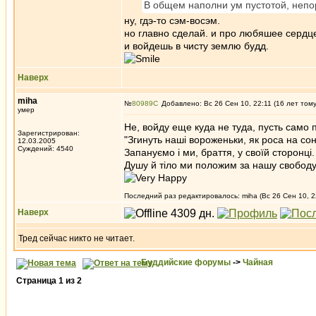
В общем наполни ум пустотой, непо
ну, гдэ-то сэм-восэм.
но главно сделай. и про любяшее сердце
и войдешь в чисту землю будд.
Наверх
miha
№
80989
Добавлено: Вс 26 Сен 10, 22:11 (16 лет том
умер
Не, войду еще куда не туда, пусть само 
Зарегистрирован:
"Згинуть наші вороженьки, як роса на сон
12.03.2005
Суждений: 4540
Запануємо і ми, браття, у своїй сторонці.
Душу й тіло ми положим за нашу свободу
Последний раз редактировалось: miha (Вс 26 Сен 10, 2
Наверх
Тред сейчас никто не читает.
Буддийские форумы
->
Чайная
Страница
1
из
2