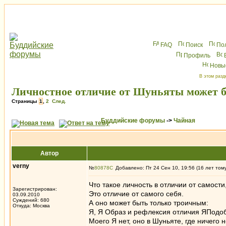
FAQ
Поиск
По
Профиль
Новы
В этом разд
Личностное отличие от Шуньяты может 
Страницы
1
,
2
След.
Буддийские форумы
->
Чайная
Автор
verny
№
80878
Добавлено: Пт 24 Сен 10, 19:56 (16 лет том
Что такое личность в отличии от самости
Зарегистрирован:
Это отличие от самого себя.
03.09.2010
Суждений: 680
А оно может быть только троичным:
Откуда: Москва
Я, Я Образ и рефлексия отличия ЯПодо
Моего Я нет, оно в Шуньяте, где ничего н