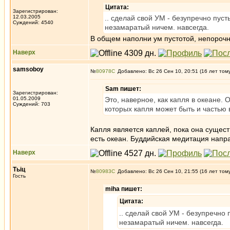
Цитата:
Зарегистрирован:
12.03.2005
.. сделай свой УМ - безупречно пус
Суждений: 4540
незамаратый ничем. навсегда.
В общем наполни ум пустотой, непорочн
Наверх
samsoboy
№
80978
Добавлено: Вс 26 Сен 10, 20:51 (16 лет том
Sam пишет:
Зарегистрирован:
01.05.2009
Это, наверное, как капля в океане. О
Суждений: 703
которых капля может быть и частью 
Капля является каплей, пока она существ
есть океан. Буддийская медитация напр
Наверх
Тьiц
№
80983
Добавлено: Вс 26 Сен 10, 21:55 (16 лет том
Гость
miha пишет:
Цитата:
.. сделай свой УМ - безупречно
незамаратый ничем. навсегда.