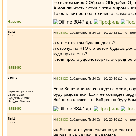
Но в этом мире ЯОбраз и ЯПодобие Я, то
А моя личность схожа с этим миром и в
То есть личностное отличие от самого с
Наверх
тыц
№
80880
Добавлено: Пт 24 Сен 10, 20:22 (16 лет том
Гость
а что с ответом будешь длать?
я отвечу.. но ЧТО с ответом будешь дела
куда приткнешь?
.. или просто удовлетворить очередное 
Наверх
verny
№
80882
Добавлено: Пт 24 Сен 10, 20:29 (16 лет том
Если Ваше мнение совпадет с моим, пор
Зарегистрирован:
буду радоваться. Если не совпадет, за
03.09.2010
Суждений: 680
Всё польза какая-то. Всё равно буду Вам
Откуда: Москва
Наверх
тьiц
№
80883
Добавлено: Пт 24 Сен 10, 20:36 (16 лет том
Гость
чтобы понять нужно сначала ум сделат
не раз, и не на час.. а навсегда.