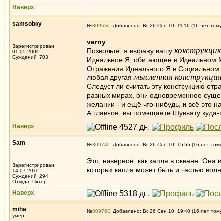
Наверх
samsoboy
№
80955
Добавлено: Вс 26 Сен 10, 11:16 (16 лет том
verny
Зарегистрирован:
конструкци
Позвольте, я выражу вашу
01.05.2009
Суждений: 703
Идеальное Я, обитающее в Идеальном 
Отражения Идеального Я в Социальном М
мысленная конструкци
любая другая
Следует ли считать эту конструкцию отр
разных мирах, они одновременное сущест
желании - и ещё что-нибудь, и всё это на
А главное, вы помещаете Шуньяту куда-т
Наверх
Sam
№
80974
Добавлено: Вс 26 Сен 10, 15:55 (16 лет том
Это, наверное, как капля в океане. Она и
Зарегистрирован:
которых капля может быть и частью волн
14.07.2010
Суждений: 294
Откуда: Питер.
Наверх
miha
№
80976
Добавлено: Вс 26 Сен 10, 19:40 (16 лет том
умер