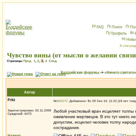
FAQ
Поиск
По
Профиль
Новы
В этом разд
Чувство вины (от мысли о желании связи
Страницы
Пред.
1
,
2
,
3
,
4
След.
Буддийские форумы
->
«Ничего святого
Автор
Fritz
№
80027
Добавлено: Вс 05 Сен 10, 11:22 (16 лет том
Зарегистрирован: 02.11.2006
Любой участковый врач исцеляет толпы 
Суждений: 4470
оживление мертвецов. В это тут никто не 
допустим, исцелил человек толпу народ
сострадание.
Наверх