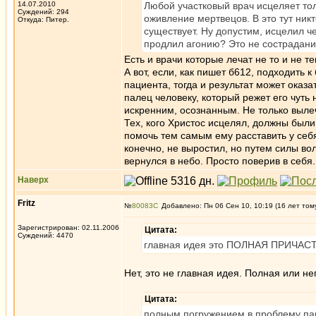
14.07.2010
Любой участковый врач исцеляет то
Суждений: 294
оживление мертвецов. В это тут никто
Откуда: Питер.
существует. Ну допустим, исцелил ч
продлил агонию? Это не сострадани
Есть и врачи которые лечат не то и не те
А вот, если, как пишет б612, подходить
пациента, тогда и результат может оказ
палец человеку, который режет его чуть
искренним, осознанным. Не только вылечи
Тех, кого Христос исцелял, должны были
помочь тем самым ему расставить у себя
конечно, не выростил, но путем силы во
вернулся в небо. Просто поверив в себя.
Наверх
Fritz
№
80083
Добавлено: Пн 06 Сен 10, 10:19 (16 лет том
Зарегистрирован: 02.11.2006
Цитата:
Суждений: 4470
главная идея это ПОЛНАЯ ПРИЧАСТНО
Нет, это не главная идея. Полная или н
Цитата:
полным погружением в проблему па