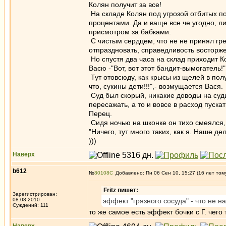
Колян получит за все!
На складе Колян под угрозой отбитых по
процентами. Да и ваще все че угодно, л
присмотром за бабками.
С чистым сердцем, что не не принял грех
отпраздновать, справедливость восторж
Но спустя два часа на склад приходит К
Васю -"Вот, вот этот бандит-вымогатель!"
Тут отовсюду, как крысы из щелей в пол
что, сукины дети!!!",- возмущается Вася.
Суд был скорый, никакие доводы на судь
пересажать, а то и вовсе в расход пуска
Перец.
Сидя ночью на шконке он тихо смеялся, к
"Ничего, тут много таких, как я. Наше дел
)))
Наверх
b612
№
80108
Добавлено: Пн 06 Сен 10, 15:27 (16 лет том
Fritz пишет:
Зарегистрирован:
08.08.2010
эффект "грязного сосуда" - что не на
Суждений: 111
то же самое есть эффект бочки с Г. чего 