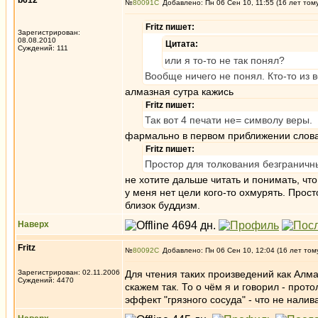
b612
№
80091
Добавлено: Пн 06 Сен 10, 11:55 (16 лет том
Fritz пишет:
Зарегистрирован:
08.08.2010
Цитата:
Суждений: 111
или я то-то не так понял?
Вообще ничего не понял. Кто-то из
алмазная сутра кажись
Fritz пишет:
Так вот 4 печати не= символу веры.
фармально в первом приближении слова н
Fritz пишет:
Простор для толкования безграничны
не хотите дальше читать и понимать, что
у меня нет цели кого-то охмурять. Про
близок буддизм.
Наверх
Fritz
№
80092
Добавлено: Пн 06 Сен 10, 12:04 (16 лет том
Зарегистрирован: 02.11.2006
Для чтения таких произведений как Алма
Суждений: 4470
скажем так. То о чём я и говорил - прот
эффект "грязного сосуда" - что не налива