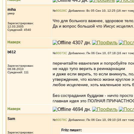
miha
№
80028
Добавлено: Вс 05 Сен 10, 12:25 (16 лет том
умер
Что для больного важнее, здоровое тело
Зарегистрирован:
Да и вопрос большой что Иисус исцелял.
12.03.2005
Суждений: 4540
Наверх
b612
№
80073
Добавлено: Пн 06 Сен 10, 07:18 (16 лет том
перечитайте евангелия и попробуйте пон
Зарегистрирован:
не надо тупо верить в реинкарнации
08.08.2010
Суждений: 111
и даже если верить, то если вникнуть, по
утверждение, что колесо жизни круглое э
любое исцеление, хоть маленькое хоть
Без сострадания буддизм - ничто просто
главная идея это ПОЛНАЯ ПРИЧАСТНОСТЬ
Наверх
Sam
№
80078
Добавлено: Пн 06 Сен 10, 09:10 (16 лет том
Fritz пишет:
Зарегистрирован: