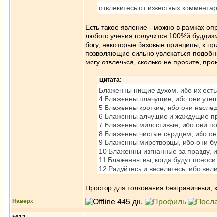
отвлекитесь от известных коммента
Есть такое явление - можно в рамках оп
любого учения получится 100%й буддизм
богу, некоторые базовые принципы, к пр
позволяющие сильно увлекаться подобны
могу отвлечься, сколько не просите, пр
Цитата:
Блаженны нищие духом, ибо их есть
4 Блаженны плачущие, ибо они утеш
5 Блаженны кроткие, ибо они насле
6 Блаженны алчущие и жаждущие пр
7 Блаженны милостивые, ибо они по
8 Блаженны чистые сердцем, ибо они
9 Блаженны миротворцы, ибо они б
10 Блаженны изгнанные за правду, и
11 Блаженны вы, когда будут поносит
12 Радуйтесь и веселитесь, ибо вел
Простор для толкования безграничный, к
Наверх