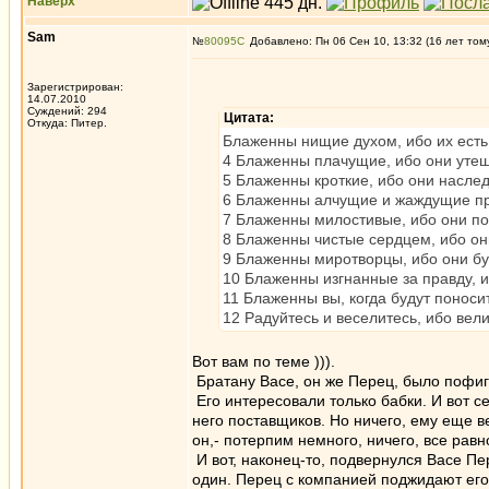
Наверх
Sam
№
80095
Добавлено: Пн 06 Сен 10, 13:32 (16 лет том
Зарегистрирован:
14.07.2010
Суждений: 294
Цитата:
Откуда: Питер.
Блаженны нищие духом, ибо их есть
4 Блаженны плачущие, ибо они утеш
5 Блаженны кроткие, ибо они насле
6 Блаженны алчущие и жаждущие пр
7 Блаженны милостивые, ибо они по
8 Блаженны чистые сердцем, ибо они
9 Блаженны миротворцы, ибо они б
10 Блаженны изгнанные за правду, и
11 Блаженны вы, когда будут поносит
12 Радуйтесь и веселитесь, ибо вел
Вот вам по теме ))).
Братану Васе, он же Перец, было пофигу
Его интересовали только бабки. И вот сей
него поставщиков. Но ничего, ему еще в
он,- потерпим немного, ничего, все равно
И вот, наконец-то, подвернулся Васе П
один. Перец с компанией поджидают его