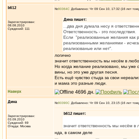
b612
№
80364
Добавлено: Чт 09 Сен 10, 17:32 (16 лет том
Дина пишет:
Зарегистрирован:
08.08.2010
...два дня думала несу я ответствен
Суждений: 111
Ответственность - это последствия.
Если "реализованные желания как ра
реализованными желаниями - исчезаю
реализованые или нет".
логично
значит ответственность мы несём в любо
Но когда желание реализовано, мы уже 
вины, но это уже другая песня.
Есть ещё чувство стыда за свои нереали
и мама это разные люди.
Наверх
Дина
№
80390
Добавлено: Чт 09 Сен 10, 23:15 (16 лет том
b612 пишет:
Зарегистрирован:
03.09.2010
Суждений: 69
значит ответственность мы несём в 
Откуда: Москва
нда, в самом деле