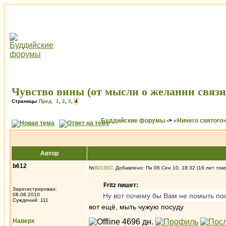
Чувство вины (от мысли о желании связи
Страницы
Пред.
1
,
2
,
3
,
4
Буддийские форумы
->
«Ничего святого
Автор
b612
№
80130
Добавлено: Пн 06 Сен 10, 18:32 (16 лет том
Fritz пишет:
Зарегистрирован:
08.08.2010
Ну вот почему бы Вам не помыть пос
Суждений: 111
вот ещё, мыть чужую посуду
Наверх