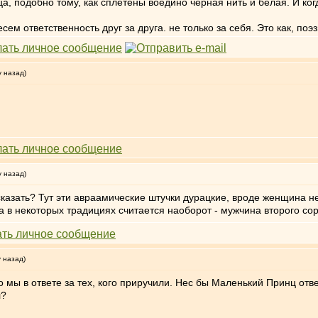
а, подобно тому, как сплетены воедино черная нить и белая. И ког
ем ответственность друг за друга. не только за себя. Это как, поэз
у назад)
у назад)
казать? Тут эти авраамические штучки дурацкие, вроде женщина не
 в некоторых традициях считается наоборот - мужчина второго сорт
у назад)
о мы в ответе за тех, кого приручили. Нес бы Маленький Принц отве
л?