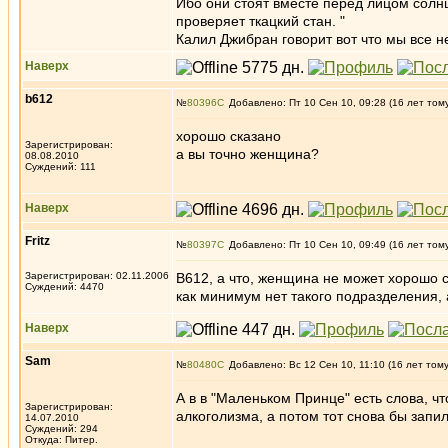
Ибо они стоят вместе перед лицом солнц
проверяет ткацкий стан. "
Калил Джибран говорит вот что мы все нес
Наверх
b612
№
80396
Добавлено: Пт 10 Сен 10, 09:28 (16 лет том
хорошо сказано
Зарегистрирован:
а вы точно женщина?
08.08.2010
Суждений: 111
Наверх
Fritz
№
80397
Добавлено: Пт 10 Сен 10, 09:49 (16 лет том
Зарегистрирован: 02.11.2006
В612, а что, женщина не может хорошо с
Суждений: 4470
как минимум нет такого подразделения, а
Наверх
Sam
№
80480
Добавлено: Вс 12 Сен 10, 11:10 (16 лет том
А в в "Маленьком Принце" есть слова, чт
Зарегистрирован:
алкоголизма, а потом тот снова бы запи
14.07.2010
Суждений: 294
Откуда: Питер.