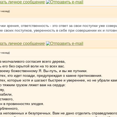
у назад)
ки зрения, ответственность - это ответ за свои поступки уже сове
ние своих поступков, уверенность в себе при совершении их и готов
у назад)
ез молчаливого согласия всего дерева,
его без скрытой воли на то всех вас.
воему божественному Я. Вы-путь, и вы же путники.
а тех, кто идет позади, предупреждая о камне преткновения.
а тех, которые хотя и шагают быстрее и увереннее, но не убрали кам
то тяжким грузом ляжет вам на сердце:
ву,
рабили,
стивого,
ен в провинностях злодея.
рбленного,
 неповинных и безупречных. Вам не дано отделить справедливого 