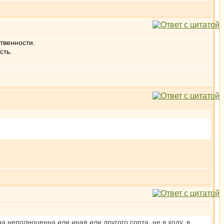
ственности.
сть.
 неполноценна или иная или другого сорта, не в ходу, в