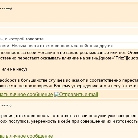
у назад)
ь, о которой говорите.
ости. Нельзя нести ответственность за действия других.
тственность за свои желания и не важно реализованые или нет. Ого
твенно перестают оказывать влияние на жизнь.[quote="Fritz"][quot
 или не несу)
оборот в большинстве случаев исчезают и соответственно переста
разве это не противоречит Вашему утверждению что я несу "ответс
у назад)
рения, ответственность - это ответ за свои поступки уже совершен
своих поступков, уверенность в себе при совершении их и готовность