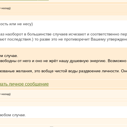
у назад)
ность или не несу)
з наоборот в большинстве случаев исчезают и соответственно пере
т последствия.) то разве это не противоречит Вашему утверждени
м случае.
свободны от него и оно не жрёт нашу душевную энергию. Возможно 
зованые желания, это вобще чистой воды раздвоение личности. Оно
у назад)
любом случае.