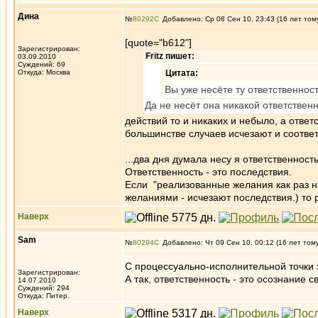
Дина
№
80292
Добавлено: Ср 08 Сен 10, 23:43 (16 лет том
[quote="b612"]
Зарегистрирован:
Fritz пишет:
03.09.2010
Суждений: 69
Откуда: Москва
Цитата:
Вы уже несёте ту ответственност
Да не несёт она никакой ответственн
действий то и никаких и небыло, а отве
большинстве случаев исчезают и соответс
...два дня думала несу я ответственность
Ответственность - это последствия.
Если "реализованные желания как раз на
желаниями - исчезают последствия.) то 
Наверх
Sam
№
80294
Добавлено: Чт 09 Сен 10, 00:12 (16 лет том
С процессуально-исполнительной точки з
Зарегистрирован:
А так, ответственность - это осознание 
14.07.2010
Суждений: 294
Откуда: Питер.
Наверх