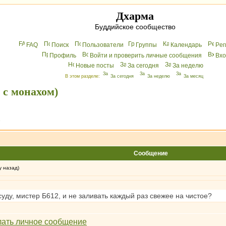
Дхарма
Буддийское сообщество
FAQ
Поиск
Пользователи
Группы
Календарь
Peг
Профиль
Войти и проверить личные сообщения
Вхo
Новые посты
За сегодня
За неделю
В этом разделе:
За сегодня
За неделю
За месяц
 с монахом)
»
Сообщение
у назад)
уду, мистер Б612, и не заливать каждый раз свежее на чистое?