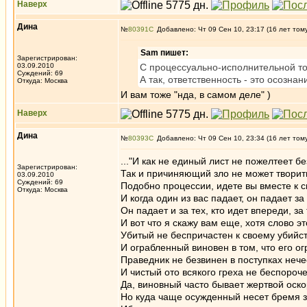
Наверх
Дина
№
80391
Добавлено: Чт 09 Сен 10, 23:17 (16 лет том
Sam пишет:
Зарегистрирован:
03.09.2010
С процессуально-исполнительной точ
Суждений: 69
А так, ответственность - это осозна
Откуда: Москва
И вам тоже "нда, в самом деле" )
Наверх
Дина
№
80393
Добавлено: Чт 09 Сен 10, 23:34 (16 лет том
..."И как не единый лист не пожелтеет б
Зарегистрирован:
Так и причиняющий зло не может творить 
03.09.2010
Суждений: 69
Подобно процессии, идете вы вместе к с
Откуда: Москва
И когда один из вас падает, он падает з
Он падает и за тех, кто идет впереди, з
И вот что я скажу вам еще, хотя слово э
Убитый не беспричастен к своему убийст
И ограбленный виновен в том, что его ог
Праведник не безвинен в поступках нече
И чистый ото всякого греха не беспороч
Да, виновный часто бывает жертвой оско
Но куда чаще осужденный несет бремя за