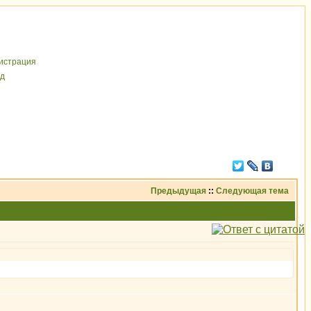
иcтрaция
д
Предыдущая
::
Следующая тема