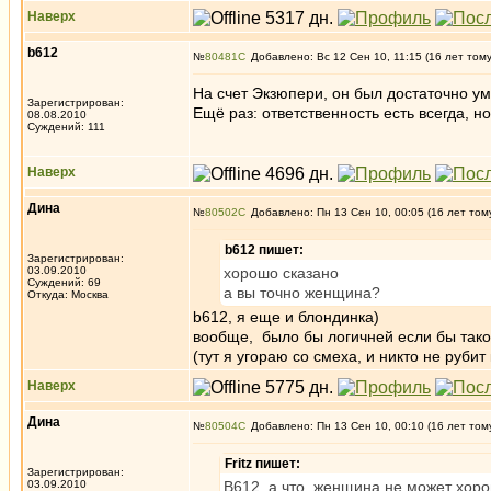
Наверх
b612
№
80481
Добавлено: Вс 12 Сен 10, 11:15 (16 лет том
На счет Экзюпери, он был достаточно ум
Зарегистрирован:
Ещё раз: ответственность есть всегда, но
08.08.2010
Суждений: 111
Наверх
Дина
№
80502
Добавлено: Пн 13 Сен 10, 00:05 (16 лет том
b612 пишет:
Зарегистрирован:
03.09.2010
хорошо сказано
Суждений: 69
а вы точно женщина?
Откуда: Москва
b612, я еще и блондинка)
вообще, было бы логичней если бы такой 
(тут я угораю со смеха, и никто не рубит 
Наверх
Дина
№
80504
Добавлено: Пн 13 Сен 10, 00:10 (16 лет том
Fritz пишет:
Зарегистрирован:
03.09.2010
В612, а что, женщина не может хоро