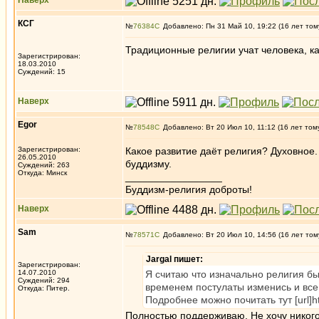
Наверх
КСГ
№
76384
Добавлено: Пн 31 Май 10, 19:22 (16 лет том
Традиционные религии учат человека, к
Зарегистрирован:
18.03.2010
Суждений: 15
Наверх
Egor
№
78548
Добавлено: Вт 20 Июл 10, 11:12 (16 лет том
Зарегистрирован:
Какое развитие даёт религия? Духовное.
26.05.2010
буддизму.
Суждений: 263
Откуда: Минск
_________________
Буддизм-религия доброты!
Наверх
Sam
№
78571
Добавлено: Вт 20 Июл 10, 14:56 (16 лет том
Jargal пишет:
Зарегистрирован:
14.07.2010
Я считаю что изначально религия бы
Суждений: 294
временем постулаты изменись и вс
Откуда: Питер.
Подробнее можно почитать тут [url]http
Полностью поддерживаю. Не хочу никого 