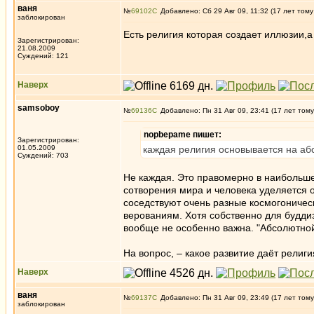
ваня
№
69102
Добавлено: Сб 29 Авг 09, 11:32 (17 лет тому
заблокирован
Есть религия которая создает иллюзии,а
Зарегистрирован:
21.08.2009
Суждений: 121
Наверх
samsoboy
№
69136
Добавлено: Пн 31 Авг 09, 23:41 (17 лет тому
nopbepame пишет:
Зарегистрирован:
01.05.2009
каждая религия основывается на аб
Суждений: 703
Не каждая. Это правомерно в наибольше
сотворения мира и человека уделяется о
соседствуют очень разные космогониче
верованиям. Хотя собственно для будди
вообще не особенно важна. "Абсолютной
На вопрос, – какое развитие даёт религи
Наверх
ваня
№
69137
Добавлено: Пн 31 Авг 09, 23:49 (17 лет тому
заблокирован