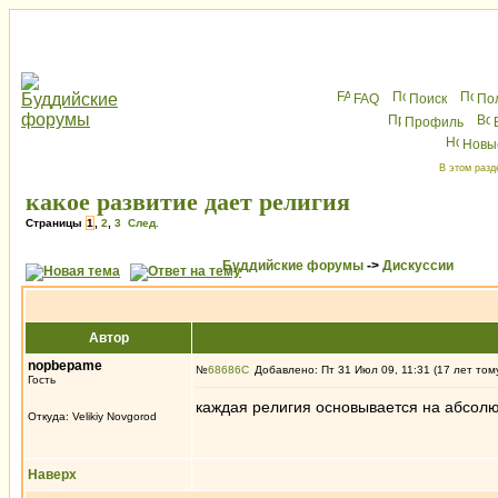
FAQ
Поиск
По
Профиль
Новы
В этом разд
какое развитие дает религия
Страницы
1
,
2
,
3
След.
Буддийские форумы
->
Дискуссии
Автор
nopbepame
№
68686
Добавлено: Пт 31 Июл 09, 11:31 (17 лет том
Гость
каждая религия основывается на абсол
Откуда: Velikiy Novgorod
Наверх