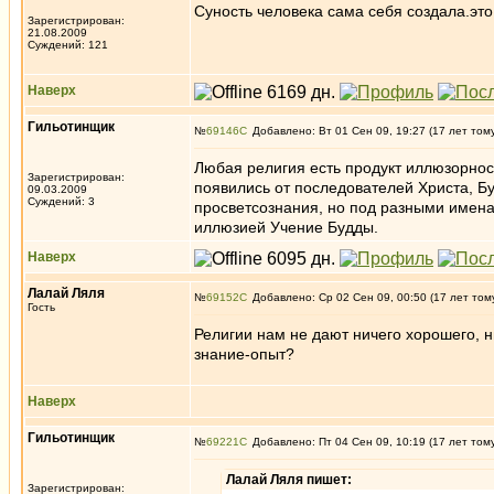
Суность человека сама себя создала.эт
Зарегистрирован:
21.08.2009
Суждений: 121
Наверх
Гильотинщик
№
69146
Добавлено: Вт 01 Сен 09, 19:27 (17 лет том
Любая религия есть продукт иллюзорност
Зарегистрирован:
появились от последователей Христа, Буд
09.03.2009
Суждений: 3
просветсознания, но под разными имена
иллюзией Учение Будды.
Наверх
Лалай Ляля
№
69152
Добавлено: Ср 02 Сен 09, 00:50 (17 лет том
Гость
Религии нам не дают ничего хорошего, ни
знание-опыт?
Наверх
Гильотинщик
№
69221
Добавлено: Пт 04 Сен 09, 10:19 (17 лет том
Лалай Ляля пишет:
Зарегистрирован: