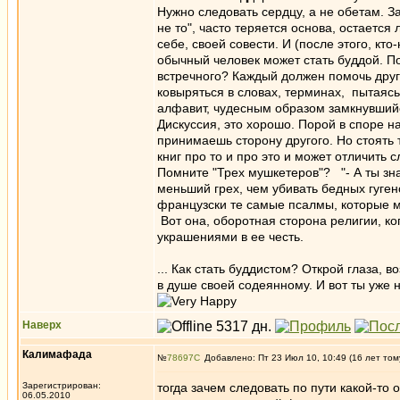
Нужно следовать сердцу, а не обетам. За
не то", часто теряется основа, остается
себе, своей совести. И (после этого, кто
обычный человек может стать буддой. П
встречного? Каждый должен помочь друго
ковыряться в словах, терминах, пытаясь 
алфавит, чудесным образом замкнувшийся
Дискуссия, это хорошо. Порой в споре н
принимаешь сторону другого. Но стоять туп
книг про то и про это и может отличить с
Помните "Трех мушкетеров"? "- А ты зна
меньший грех, чем убивать бедных гугено
французски те самые псалмы, которые м
Вот она, оборотная сторона религии, к
украшениями в ее честь.
... Как стать буддистом? Открой глаза, 
в душе своей содеянному. И вот ты уже 
Наверх
Калимафада
№
78697
Добавлено: Пт 23 Июл 10, 10:49 (16 лет том
Зарегистрирован:
тогда зачем следовать по пути какой-то
06.05.2010