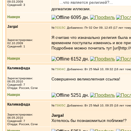
09.03.2009
...что является религией?...
Суждений: 3
догматизм иллюзии.
Наверх
Jargal
№
70315
Добавлено: Пт 02 Окт 09, 12:45 (17 лет тому
Я считаю что изначально религия была н
Зарегистрирован:
временем постулаты изменись и все пр
02.10.2009
Суждений: 1
Подробнее можно почитать тут [url]http://w
Наверх
Калимафада
№
75904
Добавлено: Вт 25 Май 10, 09:32 (16 лет том
Зарегистрирован:
Совершенно великолепная ссылка!
06.05.2010
Суждений: 7
Откуда: Россия, Сочи
Наверх
Калимафада
№
75905
Добавлено: Вт 25 Май 10, 09:35 (16 лет том
Зарегистрирован:
Jargal
06.05.2010
Хотелось бы познакомиться поближе!?
Суждений: 7
Откуда: Россия, Сочи