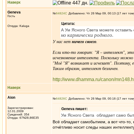
Наверх
Geneva
№
64824
Добавлено: Чт 26 Мар 09, 00:13 (17 лет том
Гость
Цитата:
Откуда: Kaluga
А Ум Ясного Света можете оставить 
но кармически родного.
У нас нет
ничего своего
.
Если кто-то говорит: "Я – интеллект", эт
исчезновение интеллекта. Поскольку можно 
"Моё "Я" возникает и исчезает". Поэтому, 
Таким образом, интеллект безличен.
http://www.dhamma.ru/canon/mn148.h
Наверх
Aion
№
64826
Добавлено: Чт 26 Мар 09, 00:16 (17 лет том
Зарегистрирован:
Geneva пишет:
12.01.2009
Суждений: 354
Ум Ясного Света обладает само бы
Откуда: 67N28,86E35
Всё обладает самобытием, а вот что-то,
отчётливо носит следы наших интеллекту
_________________