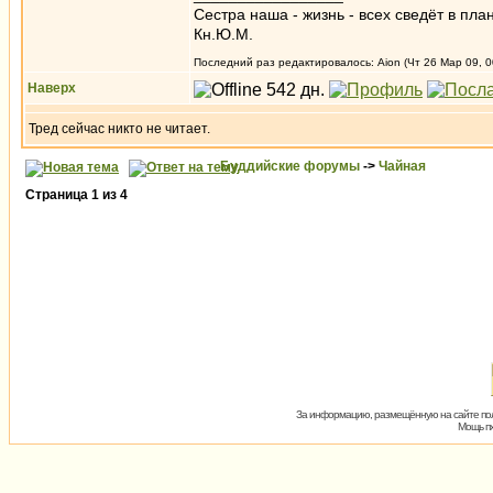
Сестра наша - жизнь - всех сведёт в пла
Кн.Ю.М.
Последний раз редактировалось: Aion (Чт 26 Мар 09, 0
Наверх
Тред сейчас никто не читает.
Буддийские форумы
->
Чайная
Страница
1
из
4
За информацию, размещённую на сайте пол
Мощь пх