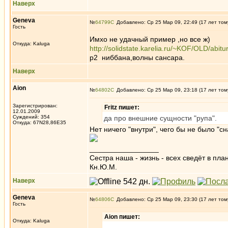
Наверх
Geneva
№
64799
Добавлено: Ср 25 Мар 09, 22:49 (17 лет том
Гость
Имхо не удачный пример ,но все ж)
Откуда: Kaluga
http://solidstate.karelia.ru/~KOF/OLD/abit
р2 ниббана,волны сансара.
Наверх
Aion
№
64802
Добавлено: Ср 25 Мар 09, 23:18 (17 лет том
Зарегистрирован:
Fritz пишет:
12.01.2009
Суждений: 354
да про внешние сущности "рупа".
Откуда: 67N28,86E35
Нет ничего "внутри", чего бы не было "сн
_________________
Сестра наша - жизнь - всех сведёт в пла
Кн.Ю.М.
Наверх
Geneva
№
64806
Добавлено: Ср 25 Мар 09, 23:30 (17 лет том
Гость
Aion пишет:
Откуда: Kaluga