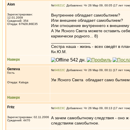
Aion
№
64821
Добавлено: Чт 26 Мар 09, 00:05 (17 лет том
Зарегистрирован:
Внутреннее обладает самобытием?
12.01.2009
Или внешнее обладает самобытием?
Суждений: 354
Откуда: 67N28,86E35
Или отношение внутреннего к внешнему
А Ум Ясного Света можете оставить себе
кармически родного... 8)
_________________
Сестра наша - жизнь - всех сведёт в пла
Кн.Ю.М.
Наверх
Geneva
№
64822
Добавлено: Чт 26 Мар 09, 00:11 (17 лет том
Гость
Ум Ясного Света обладает само бытием
Откуда: Kaluga
Наверх
Fritz
№
64823
Добавлено: Чт 26 Мар 09, 00:13 (17 лет том
Зарегистрирован: 02.11.2006
А зачем самобытному следствия - оно ж 
Суждений: 4470
следствиям самобытное.