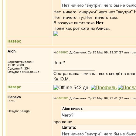
Нет ничего "внутри", чего бы не был
Нет ничего "снаружи" чего нет "внутри".Н
Нет ничего тут,Нет ничего там.
В воздухе висит тока
Нет
.
Прям как рот кота из Алисы.
Наверх
Aion
№
64809
Добавлено: Ср 25 Мар 09, 23:37 (17 лет том
Зарегистрирован:
Чего?
12.01.2009
_________________
Суждений: 354
Откуда: 67N28,86E35
Сестра наша - жизнь - всех сведёт в пла
Кн.Ю.М.
Наверх
Geneva
№
64810
Добавлено: Ср 25 Мар 09, 23:41 (17 лет том
Гость
Aion пишет:
Откуда: Kaluga
Чего?
про ваше
Цитата:
Нет ничего "внутри", чего бы не был