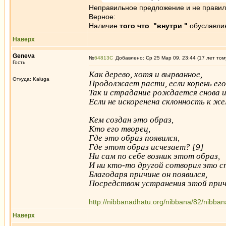
Неправильное предложение и не правил
Верное:
Наличие
того что "внутри "
обуславлив
Наверх
Geneva
№
64813
Добавлено: Ср 25 Мар 09, 23:44 (17 лет том
Гость
Как дерево, хотя и вырванное,
Откуда: Kaluga
Продолжает расти, если корень его
Так и страдание рождается снова и
Если не искоренена склонность к же
Кем создан это образ,
Кто его творец,
Где это образ появился,
Где этот образ исчезает? [9]
Ни сам по себе возник этот образ,
И ни кто-то другой сотворил это с
Благодаря причине он появился,
Посредством устранения этой прич
http://nibbanadhatu.org/nibbana/82/nibba
Наверх