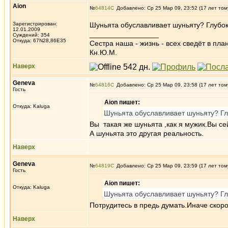
Aion
№
64814
Добавлено: Ср 25 Мар 09, 23:52 (17 лет том
Зарегистрирован:
Шуньята обуславливает шуньяту? Глубок
12.01.2009
_________________
Суждений: 354
Откуда: 67N28,86E35
Сестра наша - жизнь - всех сведёт в пла
Кн.Ю.М.
Наверх
Geneva
№
64816
Добавлено: Ср 25 Мар 09, 23:58 (17 лет том
Гость
Aion пишет:
Откуда: Kaluga
Шуньята обуславливает шуньяту? Гл
Вы такая же шуньята ,как я мужик.Вы се
А шуньята это другая реальность.
Наверх
Geneva
№
64819
Добавлено: Ср 25 Мар 09, 23:59 (17 лет том
Гость
Aion пишет:
Откуда: Kaluga
Шуньята обуславливает шуньяту? Гл
Потрудитесь в предь думать.Иначе скор
Наверх