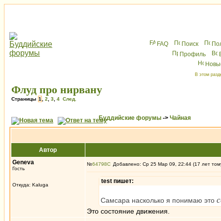
FAQ
Поиск
По
Профиль
Новы
В этом разд
Флуд про нирвану
Страницы
1
,
2
,
3
,
4
След.
Буддийские форумы
->
Чайная
Автор
Geneva
№
64798
Добавлено: Ср 25 Мар 09, 22:44 (17 лет том
Гость
test пишет:
Откуда: Kaluga
Самсара насколько я понимаю это
Это состояние движения.