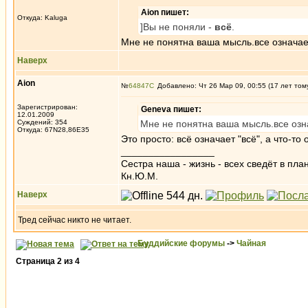
Aion пишет:
Откуда: Kaluga
]Вы не поняли -
всё
.
Мне не понятна ваша мысль.все означае
Наверх
Aion
№
64847
Добавлено: Чт 26 Мар 09, 00:55 (17 лет том
Зарегистрирован:
Geneva пишет:
12.01.2009
Суждений: 354
Мне не понятна ваша мысль.все озн
Откуда: 67N28,86E35
Это просто: всё означает "всё", а что-то 
_________________
Сестра наша - жизнь - всех сведёт в пла
Кн.Ю.М.
Наверх
Тред сейчас никто не читает.
Буддийские форумы
->
Чайная
Страница
2
из
4