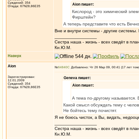
Суждений: 354
Aion пишет:
Откуда: 67N28,86E35
Кислород - это химический элем
Фирштейн?
А теперь представите что есть Вечн
Вне и внутри системы - другие системы.
_________________
Сестра наша - жизнь - всех сведёт в пла
Кн.Ю.М.
Наверх
Aion
№
64840
Добавлено: Чт 26 Мар 09, 00:41 (17 лет том
Зарегистрирован:
Geneva пишет:
12.01.2009
Суждений: 354
Aion пишет:
Откуда: 67N28,86E35
А тема по-другому называется. В
Какой смысл обсуждать тему с чело
Не бойтесь тему почистят.
Я не боюсь чисток, а Вы, видать, недооц
_________________
Сестра наша - жизнь - всех сведёт в пла
Кн.Ю.М.