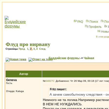
FAQ
Поиск
По
Профиль
Новы
В этом разд
Флуд про нирвану
Страницы
Пред.
1
,
2
,
3
,
4
След.
Буддийские форумы
->
Чайная
Автор
Geneva
№
64827
Добавлено: Чт 26 Мар 09, 00:18 (17 лет том
Гость
Fritz пишет:
Откуда: Kaluga
А зачем самобытному следствия - он
Немного не та логика.Например растени
В НЕМ НЕ НУЖДАЛИСЬ.
Просто он сам создался ,в результате их