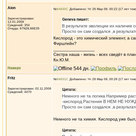
Aion
№
64830
Добавлено: Чт 26 Мар 09, 00:22 (17 лет том
Зарегистрирован:
Geneva пишет:
12.01.2009
Суждений: 354
В результате эволюции их наличие
Откуда: 67N28,86E35
Просто он сам создался ,в результат
Кислород - это химический элемент, а с
Фирштейн?
_________________
Сестра наша - жизнь - всех сведёт в пла
Кн.Ю.М.
Наверх
Fritz
№
64831
Добавлено: Чт 26 Мар 09, 00:26 (17 лет том
Зарегистрирован: 02.11.2006
Цитата:
Суждений: 4470
Немного не та логика.Например рас
-кислород.Растения В НЕМ НЕ НУЖ
Просто он сам создался ,в результат
Немного не та химия. Кислород уже был,
Цитата: