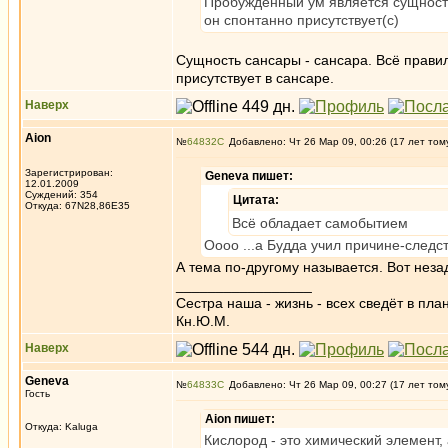
Пробуждённый ум является сущност
он спонтанно присутствует(с)
Сущность сансары - сансара. Всё правил
присутствует в сансаре.
Наверх
Aion
№
64832
Добавлено: Чт 26 Мар 09, 00:26 (17 лет том
Зарегистрирован:
Geneva пишет:
12.01.2009
Суждений: 354
Цитата:
Откуда: 67N28,86E35
Всё обладает самобытием
Оооо ...а Будда учил причине-следс
А тема по-другому называется. Вот незад
_________________
Сестра наша - жизнь - всех сведёт в пла
Кн.Ю.М.
Наверх
Geneva
№
64833
Добавлено: Чт 26 Мар 09, 00:27 (17 лет том
Гость
Aion пишет:
Откуда: Kaluga
Кислород - это химический элемент,