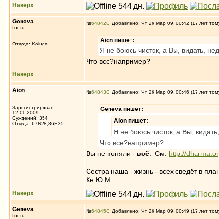
Наверх
Geneva
№
64842
Добавлено: Чт 26 Мар 09, 00:42 (17 лет том
Гость
Aion пишет:
Откуда: Kaluga
Я не боюсь чисток, а Вы, видать, не
Что все?например?
Наверх
Aion
№
64843
Добавлено: Чт 26 Мар 09, 00:46 (17 лет том
Зарегистрирован:
Geneva пишет:
12.01.2009
Суждений: 354
Aion пишет:
Откуда: 67N28,86E35
Я не боюсь чисток, а Вы, видать
Что все?например?
Вы не поняли -
всё
. См.
http://dharma.o
_________________
Сестра наша - жизнь - всех сведёт в пла
Кн.Ю.М.
Наверх
Geneva
№
64845
Добавлено: Чт 26 Мар 09, 00:49 (17 лет том
Гость