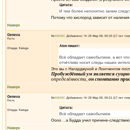
Цитата:
И тем более непонятно зачем следс
Потому что кислород зависит от наличия
Наверх
Geneva
№
64828
Добавлено: Чт 26 Мар 09, 00:20 (17 лет том
Гость
Aion пишет:
Откуда: Kaluga
Всё обладает самобытием, а вот что
отчётливо носит следы наших интелл
Это вы с Нагарджуной и Лонгченгом пос
Пробуждённый ум
является сущн
определённости,
он спонтанно пр
Наверх
Geneva
№
64829
Добавлено: Чт 26 Мар 09, 00:21 (17 лет том
Гость
Цитата:
Откуда: Kaluga
Всё обладает самобытием
Оооо ...а Будда учил причине-следствию
Наверх