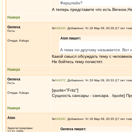
Фирштейн?
А теперь представите что есть Вечное,
Наверх
Geneva
№
64834
Добавлено: Чт 26 Мар 09, 00:28 (17 лет том
Гость
Aion пишет:
Откуда: Kaluga
А тема по-другому называется. Вот н
Какой смысл обсуждать тему с человеко
Не бойтесь тему почистят.
Наверх
Geneva
№
64837
Добавлено: Чт 26 Мар 09, 00:33 (17 лет том
Гость
[quote="Fritz"]
Откуда: Kaluga
Сущность сансары - сансара. /quote] П
Наверх
Aion
№
64838
Добавлено: Чт 26 Мар 09, 00:35 (17 лет том
Зарегистрирован:
Geneva пишет:
12.01.2009