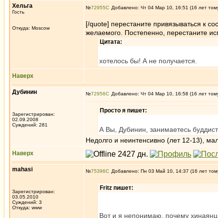
Хельга
№
72955
Добавлено: Чт 04 Мар 10, 16:51 (16 лет том
Гость
[/quote] перестаните привязываться к с
Откуда: Moscow
желаемого. Постепенно, перестаните ис
Цитата:
хотелось бы! А не получается.
Наверх
Дубинин
№
72956
Добавлено: Чт 04 Мар 10, 16:58 (16 лет том
Просто я пишет:
Зарегистрирован:
02.09.2008
Суждений: 281
А Вы, Дубинин, занимаетесь буддис
Недолго и неинтенсивно (лет 12-13), ма
Наверх
mahasi
№
75396
Добавлено: Пн 03 Май 10, 14:37 (16 лет том
Fritz пишет:
Зарегистрирован:
03.05.2010
Суждений: 3
Откуда: www
Вот и я непонимаю, почему хинаянцы