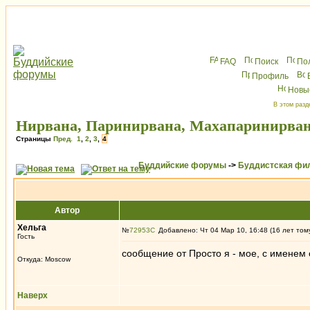
FAQ
Поиск
По
Профиль
Новы
В этом разд
Нирвана, Паринирвана, Махапаринирва
Страницы
Пред.
1
,
2
,
3
,
4
Буддийские форумы
->
Буддистская фи
Автор
Хельга
№
72953
Добавлено: Чт 04 Мар 10, 16:48 (16 лет том
Гость
сообщение от Просто я - мое, с именем
Откуда: Moscow
Наверх