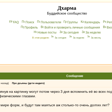
Дхарма
Буддийское сообщество
FAQ
Поиск
Пользователи
Группы
Календарь
Peг
Профиль
Войти и проверить личные сообщения
Вхo
Новые посты
За сегодня
За неделю
В этом разделе:
За сегодня
За неделю
За месяц
Сообщение
 назад)
Про дхьяны (дети индиго)
глянув на картинку могут потом через 3 дня вспомнить её во всех 
 физическими глазами.
в мире форм, и будут там маяться аж столько-то очень долгих лет?