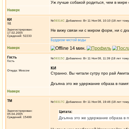
Уж лучше собакой родиться, чем в мире
Наверх
КИ
№
59314
Добавлено: Вт 11 Ноя 08, 10:10 (18 лет тому
3Д
Зарегистрирован:
Не вижу связи ни с миром форм, ни с дх
17.02.2005
_________________
Суждений: 52233
Буддизм чистой воды
Наверх
Гость
№
59315
Добавлено: Вт 11 Ноя 08, 11:39 (18 лет тому
Гость
КИ
Откуда: Moscow
Странно. Вы читали сутру про рай Амита
Дхъяна это же удержание образа в памя
Наверх
ТМ
№
59317
Добавлено: Вт 11 Ноя 08, 19:46 (18 лет тому
Зарегистрирован:
Цитата:
05.04.2005
Суждений: 15499
Дхъяна это же удержание образа в 