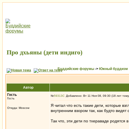
Про дхьяны (дети индиго)
Буддийские форумы
->
Южный буддизм
Автор
Гость
№
59313
Добавлено: Вт 11 Ноя 08, 09:30 (18 лет тому
Гость
Я читал что есть такие дети, которые вз
Откуда: Moscow
внутренним взором так, как будто видят
Так что, эти дети по тхераваде родятся 