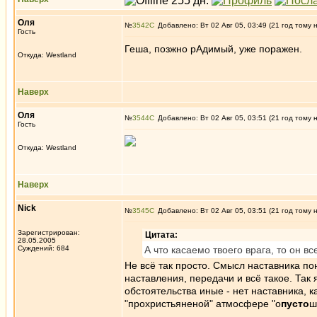
Оля
№
3542
Добавлено: Вт 02 Авг 05, 03:49 (21 год тому 
Гость
Геша, позжно рАдимый, уже поражен.
Откуда: Westland
Наверх
Оля
№
3544
Добавлено: Вт 02 Авг 05, 03:51 (21 год тому 
Гость
Откуда: Westland
Наверх
Nick
№
3545
Добавлено: Вт 02 Авг 05, 03:51 (21 год тому 
Зарегистрирован:
Цитата:
28.05.2005
Суждений: 684
А что касаемо твоего врага, то он вс
Не всё так просто. Смысл наставника по
наставления, передачи и всё такое. Так
обстоятельства иные - нет наставника, к
"прохристьяненой" атмосфере "о
пусто
ш