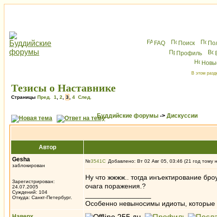
FAQ
Поиск
По
Профиль
Новы
В этом разд
Тезисы о Наставнике
Страницы
Пред.
1
,
2
,
3
,
4
След.
Буддийские форумы
->
Дискуссии
Автор
Gesha
№
3541
Добавлено: Вт 02 Авг 05, 03:46 (21 год тому 
заблокирован
Ну что жжжж.. тогда инъектирование бр
Зарегистрирован:
очага поражения.?
24.07.2005
Суждений: 104
_________________
Откуда: Санкт-Петербург.
Особенно невыносимы идиоты, которые с
Наверх