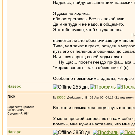
Надеюсь, найдутся защитники 
Я даже не ходила,
ибо остерегаюсь. Все вы похабники.
Да мне туда и не надо, в общем-то.
Это тебе ну
Не, кому-то че-та 
является ли это обеспечивающим явлени
Типа, чел зачат в грехе, рожден в мерзос
путь его от пеленок зловонных, до саван
Или - всяк прыщ своей мзды алчет.
Ну щас... посети гнездо грифа... аха...
"мерзко воняет... как в обезяннике" (с)
_________________
Особенно невыносимы идиоты, которые с
Наверх
Nick
№
3552
Добавлено: Вт 02 Авг 05, 04:17 (21 год тому 
Зарегистрирован:
Вот это и называется погрязнуть в конц
28.05.2005
Суждений: 684
У меня простой вопрос: вот я сам себя 
помочь, мне нужен наставник, что мне д
Наверх