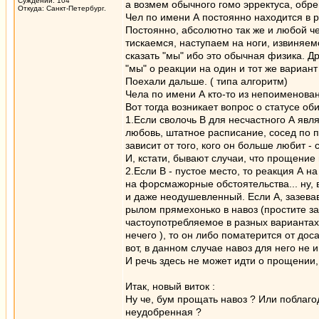
Суждений: 104
а возмем обычного гомо эрректуса, обре
Откуда: Санкт-Петербург.
Чел по имени А постоянно находится в р
Постоянно, абсолютно так же и любой ч
тискаемся, наступаем на ноги, извиняемс
сказать "мы" ибо это обычная физика. Др
"мы" о реакции на один и тот же вариант
Поехали дальше. ( типа алгоритм)
Чела по имени А кто-то из непоименова
Вот тогда возникает вопрос о статусе оби
1.Если сволочь В для несчастного А явля
любовь, штатное расписание, сосед по п
зависит от того, кого он больше любит - 
И, кстати, бывают случаи, что прощение
2.Если В - пустое место, то реакция А н
на форсмажорные обстоятельства... ну, 
и даже неодушевленный. Если А, зазевав
рылом прямехонько в навоз (простите за
частоупотребляемое в разных вариантах,
нечего ), то он либо поматерится от дос
вот, в данном случае навоз для него не 
И речь здесь не может идти о прощении,
Итак, новый виток :
Ну че, бум прощать навоз ? Или поблагод
неудобренная ?