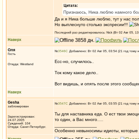
Цитата:
Признаюсь, Ника люблю намного б
Да и я Ника больше люблю, тут у нас п
Но выплеснуто столько экспресии!!!
Последний раз редактировалось: Nick (Вт 02 Авг 05, 13
Наверх
Оля
№
3546
Добавлено: Вт 02 Авг 05, 03:54 (21 год тому 
Гость
Есс-но, случилось..
Откуда: Westland
Ток кому какое дело..
Вот видишь, и опять после этого сооб
Наверх
Gesha
№
3547
Добавлено: Вт 02 Авг 05, 03:55 (21 год тому 
заблокирован
Ты для наставника еда. О ест твои эмоц
Зарегистрирован:
то один, а Вас много.....
24.07.2005
Суждений: 104
_________________
Откуда: Санкт-Петербург.
Особенно невыносимы идиоты, которые с