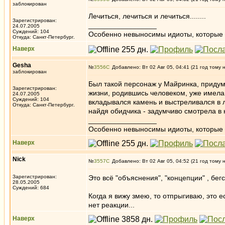
заблокирован
Лечиться, лечиться и лечиться........
Зарегистрирован:
_________________
24.07.2005
Суждений: 104
Особенно невыносимы идиоты, которые с
Откуда: Санкт-Петербург.
Наверх
Gesha
№
3556
Добавлено: Вт 02 Авг 05, 04:41 (21 год тому 
заблокирован
Был такой персонаж у Майринка, придум
Зарегистрирован:
жизни, родившись человеком, уже имела
24.07.2005
Суждений: 104
вкладывался камень и выстреливался в л
Откуда: Санкт-Петербург.
найдя обидчика - задумчиво смотрела в 
_________________
Особенно невыносимы идиоты, которые с
Наверх
Nick
№
3557
Добавлено: Вт 02 Авг 05, 04:52 (21 год тому 
Зарегистрирован:
Это всё "объяснения", "концепции" , бегс
28.05.2005
Суждений: 684
Когда я вижу змею, то отпрыгиваю, это е
нет реакции...
Наверх