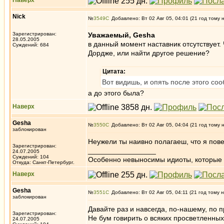
Наверх
Nick
№
3549
Добавлено: Вт 02 Авг 05, 04:01 (21 год тому 
Зарегистрирован:
Уважаемый, Gesha
28.05.2005
в данный момент наставник отсутствует.
Суждений: 684
Дордже, или найти другое решение?
Цитата:
Вот видишь, и опять после этого со
а до этого была?
Наверх
Gesha
№
3550
Добавлено: Вт 02 Авг 05, 04:04 (21 год тому 
заблокирован
Неужели ты наивно полагаеш, что я повед
Зарегистрирован:
_________________
24.07.2005
Суждений: 104
Особенно невыносимы идиоты, которые с
Откуда: Санкт-Петербург.
Наверх
Gesha
№
3551
Добавлено: Вт 02 Авг 05, 04:11 (21 год тому 
заблокирован
Давайте раз и навсегда, по-нашему, по 
Зарегистрирован:
Не бум говирить о всяких просветленны
24.07.2005