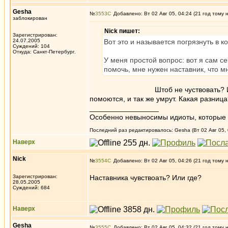
Gesha
№
3553
Добавлено: Вт 02 Авг 05, 04:24 (21 год тому 
заблокирован
Nick пишет:
Зарегистрирован:
24.07.2005
Вот это и называется погрязнуть в 
Суждений: 104
Откуда: Санкт-Петербург.
У меня простой вопрос: вот я сам с
помочь, мне нужен наставник, что м
Штоб не чуствовать? Или стать на
помоются, и так же умрут. Какая разниц
_________________
Особенно невыносимы идиоты, которые с
Последний раз редактировалось: Gesha (Вт 02 Авг 05, 
Наверх
Nick
№
3554
Добавлено: Вт 02 Авг 05, 04:26 (21 год тому 
Зарегистрирован:
Наставника чувствоать? Или где?
28.05.2005
Суждений: 684
Наверх
Gesha
№
3555
Добавлено: Вт 02 Авг 05, 04:32 (21 год тому 