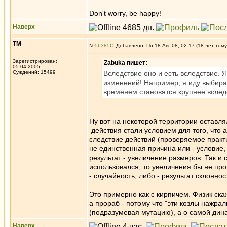
_________________
Don't worry, be happy!
Наверх
ТМ
№
56385
Добавлено: Пн 18 Авг 08, 02:17 (18 лет тому
Зарегистрирован:
Zabuka пишет:
05.04.2005
Суждений: 15499
Вследствие оно и есть вследствие. 
изменений! Например, я иду выбират
временем становятся крупнее вслед
Ну вот на некоторой территории оставля
действия стали условием для того, что
следствие действий (проверяемое практи
не единственная причина или - условие,
результат - увеличение размеров. Так и 
использовался, то увеличения бы не пр
- случайность, либо - результат склоннос
Это примерно как с кирпичем. Физик скаж
а прораб - потому что "эти козлы нажра
(подразумевая мутацию), а о самой динам
Наверх