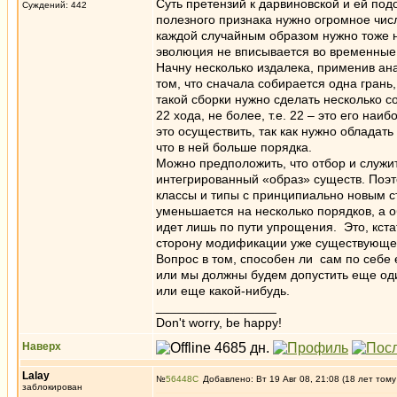
Суть претензий к дарвиновской и ей под
Суждений: 442
полезного признака нужно огромное чис
каждой случайным образом нужно тоже 
эволюция не вписывается во временные
Начну несколько издалека, применив ан
том, что сначала собирается одна грань
такой сборки нужно сделать несколько с
22 хода, не более, т.е. 22 – это его на
это осуществить, так как нужно обладат
что в ней больше порядка.
Можно предположить, что отбор и служи
интегрированный «образ» существ. Поэт
классы и типы с принципиально новым с
уменьшается на несколько порядков, а 
идет лишь по пути упрощения. Это, кста
сторону модификации уже существующей
Вопрос в том, способен ли сам по себе 
или мы должны будем допустить еще од
или еще какой-нибудь.
_________________
Don't worry, be happy!
Наверх
Lalay
№
56448
Добавлено: Вт 19 Авг 08, 21:08 (18 лет тому
заблокирован