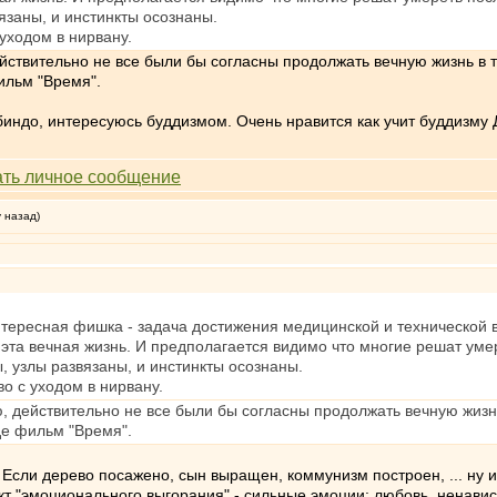
язаны, и инстинкты осознаны.
 уходом в нирвану.
ействительно не все были бы согласны продолжать вечную жизнь в 
ильм "Время".
индо, интересуюсь буддизмом. Очень нравится как учит буддизму 
у назад)
нтересная фишка - задача достижения медицинской и технической в
эта вечная жизнь. И предполагается видимо что многие решат уме
, узлы развязаны, и инстинкты осознаны.
во с уходом в нирвану.
ю, действительно не все были бы согласны продолжать вечную жизн
де фильм "Время".
. Если дерево посажено, сын выращен, коммунизм построен, ... ну и
т "эмоционального выгорания" - сильные эмоции: любовь, ненависть,