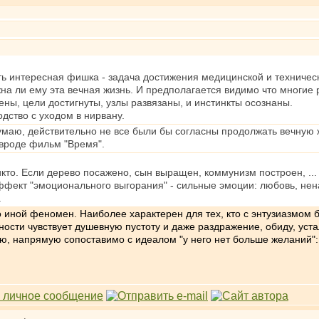
ть интересная фишка - задача достижения медицинской и техническ
на ли ему эта вечная жизнь. И предполагается видимо что многие р
ы, цели достигнуты, узлы развязаны, и инстинкты осознаны.
одство с уходом в нирвану.
думаю, действительно не все были бы согласны продолжать вечную 
вроде фильм "Время".
икто. Если дерево посажено, сын выращен, коммунизм построен, ... 
ффект "эмоционального выгорания" - сильные эмоции: любовь, ненави
.
иной феномен. Наиболее характерен для тех, кто с энтузиазмом бе
ости чувствует душевную пустоту и даже раздражение, обиду, устал
аю, напрямую сопоставимо с идеалом "у него нет больше желаний": 