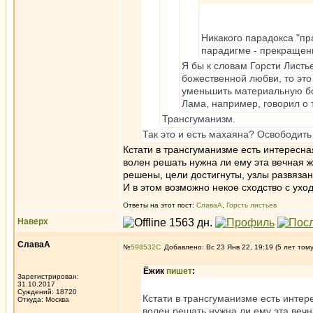
Никакого парадокса "пр
парадигме - прекращени
Я бы к словам Горсти Листь
божественной любви, то эт
уменьшить материальную бо
Лама, например, говорил о
Трансгуманизм.
Так это и есть махаяна? Освободить
Кстати в трансгуманизме есть интересна
волен решать нужна ли ему эта вечная ж
решены, цели достигнуты, узлы развязан
И в этом возможно некое сходство с ухо
Ответы на этот пост:
СлаваА
,
Горсть листьев
Наверх
СлаваА
№
598532
Добавлено: Вс 23 Янв 22, 19:19 (5 лет том
Ёжик
пишет
:
Зарегистрирован:
31.10.2017
Суждений: 18720
Кстати в трансгуманизме есть интер
Откуда: Москва
волен решать нужна ли ему эта вечн