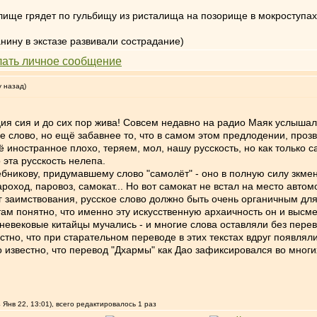
ище грядет по гульбищу из ристалища на позорище в мокроступах
ину в экстазе развивали сострадание)
у назад)
ция сия и до сих пор жива! Совсем недавно на радио Маяк услышал
е слово, но ещё забавнее то, что в самом этом предлодении, проз
сё иностранное плохо, теряем, мол, нашу русскость, но как только
 эта русскость нелепа.
бникову, придумавшему слово "самолёт" - оно в полную силу зкмен
ход, паровоз, самокат... Но вот самокат не встал на место автом
г заимствования, русское слово должно быть очень органичным для
ам понятно, что именно эту искусственную архаичность он и высм
евековые китайцы мучались - и многие слова оставляли без перев
естно, что при старательном переводе в этих текстах вдруг появля
известно, что перевод "Дхармы" как Дао зафиксировался во многих 
 Янв 22, 13:01), всего редактировалось 1 раз