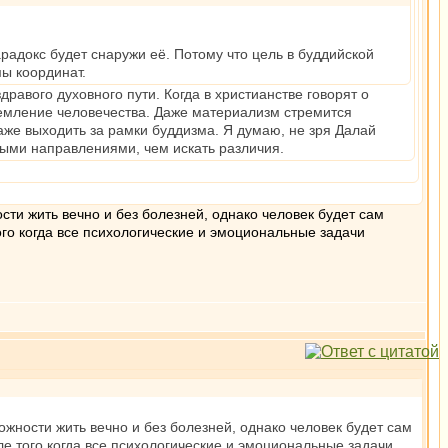
радокс будет снаружи её. Потому что цель в буддийской
ы координат.
равого духовного пути. Когда в христианстве говорят о
ремление человечества. Даже материализм стремится
же выходить за рамки буддизма. Я думаю, не зря Далай
выми направлениями, чем искать различия.
ти жить вечно и без болезней, однако человек будет сам
ого когда все психологические и эмоциональные задачи
жности жить вечно и без болезней, однако человек будет сам
ле того когда все психологические и эмоциональные задачи