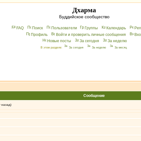
Дхарма
Буддийское сообщество
FAQ
Поиск
Пользователи
Группы
Календарь
Peг
Профиль
Войти и проверить личные сообщения
Вхo
Новые посты
За сегодня
За неделю
В этом разделе:
За сегодня
За неделю
За месяц
Сообщение
у назад)