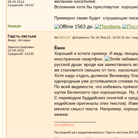
желанию носителей.
08.03.2014
Суждений: 16142
Вспомним хотя бы пресловутое: хорошил
Примерно также будет: слушающие писан
Наверх
Горсть листьев
№
598612
Добавлено: Пн 24 Янв 22, 10:02 (5 лет том
Фикус, Историк
Зарегистрирован:
Ёжик
10.09.2010
Хороший и кстати пример. И ведь тенце
Суждений: 31235
иностранное смартфон.
забавно
русской души: вроде как заимствовать в
же становится смешно от того, насколько
Хотя надо отдать должное Велимиру Хле
однородным уже устоявшимся словам паро
По всей видимости, что избежать прямог
шутке Белинского про хорошилище. Ну, т
С переводом буддийских понятий и средн
индийские оригиналы этих текстов). Изв
меняло смысл текста. Например, хорошо 
имеем.
_________________
нео-буддист
Последний раз редактировалось: Горсть листьев (Пн 24