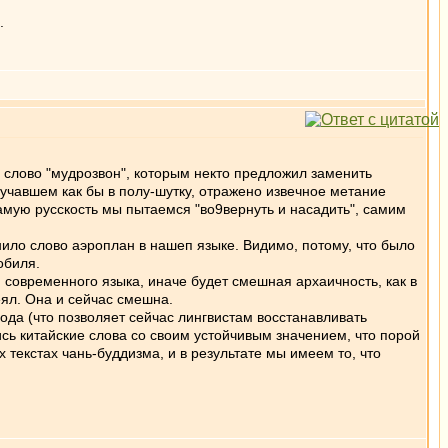
.
 слово "мудрозвон", которым некто предложил заменить
вучавшем как бы в полу-шутку, отражено извечное метание
 самую русскость мы пытаемся "во9вернуть и насадить", самим
ило слово аэроплан в нашеп языке. Видимо, потому, что было
обиля.
 современного языка, иначе будет смешная архаичность, как в
еял. Она и сейчас смешна.
ода (что позволяет сейчас лингвистам восстанавливать
лись китайские слова со своим устойчивым значением, что порой
текстах чань-буддизма, и в результате мы имеем то, что