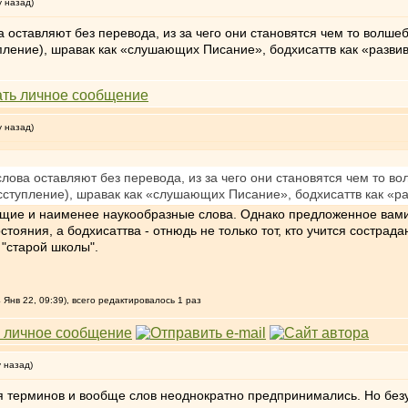
у назад)
а оставляют без перевода, из за чего они становятся чем то волш
тупление), шравак как «слушающих Писание», бодхисаттв как «разв
у назад)
слова оставляют без перевода, из за чего они становятся чем то 
исступление), шравак как «слушающих Писание», бодхисаттв как «
дящие и наименее наукообразные слова. Однако предложенное вами 
стояния, а бодхисаттва - отнюдь не только тот, кто учится сострад
"старой школы".
 Янв 22, 09:39), всего редактировалось 1 раз
у назад)
терминов и вообще слов неоднократно предпринимались. Но безус