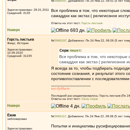
№
598600
Добавлено: Пн 24 Янв 22, 04:01 (5 лет том
Зарегистрирован: 28.01.2011
Вся проблема в том, что некоторые слов
Суждений: 4126
самаддхи как экстаз ( религиозное исс
Ответы на этот пост:
Горсть листьев
Наверх
Горсть листьев
№
598610
Добавлено: Пн 24 Янв 22, 09:26 (5 лет том
Фикус, Историк
Зарегистрирован:
Серж
пишет
:
10.09.2010
Суждений: 31235
Вся проблема в том, что некоторые 
самаддхи как экстаз ( религиозное 
Я всегда за то, чтобы подбирать подхо
состояние сознания, и результат этого со
противопоставлении с последователями 
_________________
нео-буддист
Последний раз редактировалось: Горсть листьев (Пн 24
Ответы на этот пост:
Сеня
,
Серж
Наверх
Ёжик
№
598611
Добавлено: Пн 24 Янв 22, 09:38 (5 лет том
заблокирован
Попытки и инициативы русифицирования 
Зарегистрирован: