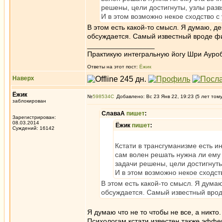
решены, цели достигнуты, узлы разв
И в этом возможно некое сходство с
В этом есть какой-то смысл. Я думаю, д
обсуждается. Самый известный вроде ф
_________________
Практикую интегральную йогу Шри Ауроб
Ответы на этот пост:
Ёжик
Наверх
Ёжик
№
598534
Добавлено: Вс 23 Янв 22, 19:23 (5 лет том
заблокирован
СлаваА
пишет
:
Зарегистрирован:
08.03.2014
Ёжик
пишет
:
Суждений: 16142
Кстати в трансгуманизме есть и
сам волен решать нужна ли ему 
задачи решены, цели достигнуты
И в этом возможно некое сходст
В этом есть какой-то смысл. Я дума
обсуждается. Самый известный вро
Я думаю что не то чтобы не все, а никто
Психологам кстати известен также эффек