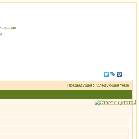
иcтрaция
д
Предыдущая
::
Следующая тема