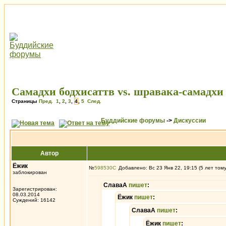
Самадхи бодхисаттв vs. шравака-самадхи
Страницы
Пред.
1
,
2
,
3
,
4
,
5
След.
Буддийские форумы
->
Дискуссии
Автор
Ёжик
№
598530
Добавлено: Вс 23 Янв 22, 19:15 (5 лет том
заблокирован
СлаваА
пишет
:
Зарегистрирован:
08.03.2014
Ёжик
пишет
:
Суждений: 16142
СлаваА
пишет
:
Ёжик
пишет
: