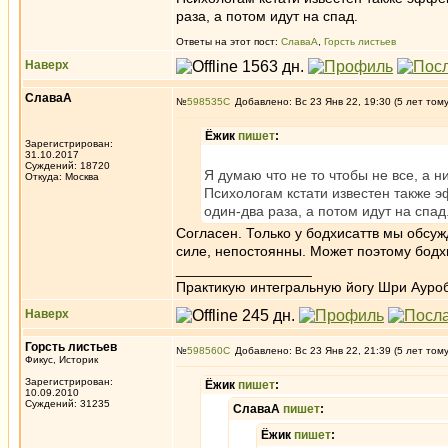
раза, а потом идут на спад.
Ответы на этот пост:
СлаваА
,
Горсть листьев
Наверх
СлаваА
№
598535
Добавлено: Вс 23 Янв 22, 19:30 (5 лет том
Ёжик
пишет
:
Зарегистрирован:
31.10.2017
Суждений: 18720
Я думаю что не то чтобы не все, а н
Откуда: Москва
Психологам кстати известен также э
один-два раза, а потом идут на спад
Согласен. Только у бодхисаттв мы обсу
силе, непостоянны. Может поэтому бодх
_________________
Практикую интегральную йогу Шри Ауроб
Наверх
Горсть листьев
№
598560
Добавлено: Вс 23 Янв 22, 21:39 (5 лет том
Фикус, Историк
Зарегистрирован:
Ёжик
пишет
:
10.09.2010
Суждений: 31235
СлаваА
пишет
:
Ёжик
пишет
: