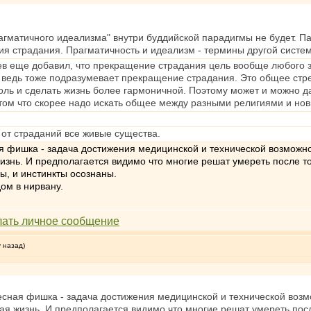
агматичного идеализма" внутри буддийской парадигмы не будет. Па
я страдания. Прагматичность и идеализм - термины другой систем
ев еще добавил, что прекращение страдания цель вообще любого зд
о ведь тоже подразумевает прекращение страдания. Это общее ст
ль и сделать жизнь более гармоничной. Поэтому может и можно да
 том что скорее надо искать общее между разными религиями и но
 от страданий все живые существа.
я фишка - задача достижения медицинской и технической возможнос
изнь. И предполагается видимо что многие решат умереть после т
ы, и инстинкты осознаны.
дом в нирвану.
у назад)
есная фишка - задача достижения медицинской и технической возмо
ая жизнь. И предполагается видимо что многие решат умереть пос