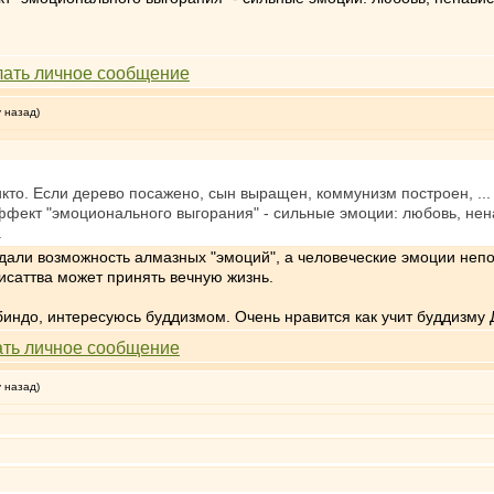
у назад)
икто. Если дерево посажено, сын выращен, коммунизм построен, ... 
ффект "эмоционального выгорания" - сильные эмоции: любовь, ненави
.
ждали возможность алмазных "эмоций", а человеческие эмоции неп
исаттва может принять вечную жизнь.
индо, интересуюсь буддизмом. Очень нравится как учит буддизму 
у назад)