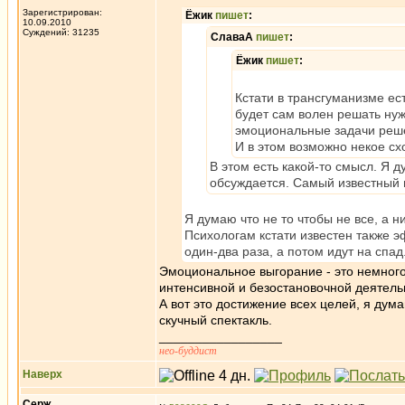
Зарегистрирован:
Ёжик
пишет
:
10.09.2010
Суждений: 31235
СлаваА
пишет
:
Ёжик
пишет
:
Кстати в трансгуманизме ес
будет сам волен решать нуж
эмоциональные задачи решен
И в этом возможно некое сх
В этом есть какой-то смысл. Я 
обсуждается. Самый известный 
Я думаю что не то чтобы не все, а н
Психологам кстати известен также э
один-два раза, а потом идут на спад
Эмоциональное выгорание - это немного 
интенсивной и безостановочной деятельн
А вот это достижение всех целей, я дум
скучный спектакль.
_________________
нео-буддист
Наверх
Серж