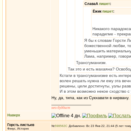
СлаваА
пишет
:
Ёжик
пишет
:
Никакого парадокса
парадигме - прекра
Я бы к словам Горсти Л
божественной любви, т
уменьшить материальну
Лама, например, говори
Трансгуманизм.
Так это и есть махаяна? Освобо
Кстати в трансгуманизме есть интер
волен решать нужна ли ему эта вечн
решены, цели достигнуты, узлы разв
И в этом возможно некое сходство с
Ну, да, типа, как из Сукхавати в нирвану.
_________________
нео-буддист
Наверх
Горсть листьев
№
598562
Добавлено: Вс 23 Янв 22, 21:44 (5 лет том
Фикус, Историк