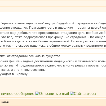
 "прагматичного идеализма" внутри буддийской парадигмы не будет
щения страдания. Прагматичность и идеализм - термины другой си
истьев еще добавил, что прекращение страдания цель вообще любог
о это ведь тоже подразумевает прекращение страдания. Это общее
ю боль и сделать жизнь более гармоничной. Поэтому может и можн
л о том что скорее надо искать общее между разными религиями 
дить от страданий все живые существа.
есная фишка - задача достижения медицинской и технической возмо
ая жизнь. И предполагается видимо что многие решат умереть пос
язаны, и инстинкты осознаны.
 уходом в нирвану.
у назад)