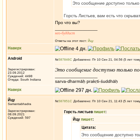
Это сообщение доступно только
Горсть Листьев, вам есть что скрыва
Про что вы?
_________________
нео-буддист
Ответы на этот пост:
Йцу
Наверх
Android
№
587846
Добавлено: Пт 10 Сен 21, 04:56 (5 лет том
Это сообщение доступно только по
Зарегистрирован:
23.09.2012
_________________
Суждений: 4498
Откуда: South Indiana
sarva-dharmāḥ prakṛti-śuddhāḥ
Наверх
Йцу
№
587851
Добавлено: Пт 10 Сен 21, 11:43 (5 лет том
Samantabhadra
Зарегистрирован:
Горсть листьев
пишет
:
08.09.2021
Суждений: 597
Йцу
пишет
:
Цитата:
Это сообщение доступно то