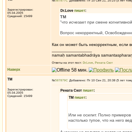
№
587877
Добавлено: Пт 10 Сен 21, 20:25 (5 лет том
Зарегистрирован:
Dr.Love
пишет
:
05.04.2005
Суждений: 15499
ТМ
"что исчезает при смене когнитивно
Вопрос некорректный, Освобожденны
Как он может быть некорректным, если вы
_________________
namaḥ samantabhadrāya samantaspharaṇ
Ответы на этот пост:
Dr.Love
,
Рената Скот
Наверх
ТМ
№
587879
Добавлено: Пт 10 Сен 21, 20:38 (5 лет том
Зарегистрирован:
Рената Скот
пишет
:
05.04.2005
Суждений: 15499
ТМ
пишет
:
Или не осилит. Полно примеров 
настолько тупое, что на него вед