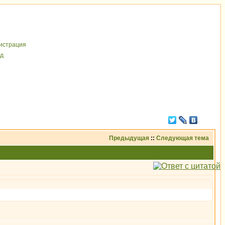
иcтрaция
д
Предыдущая
::
Следующая тема