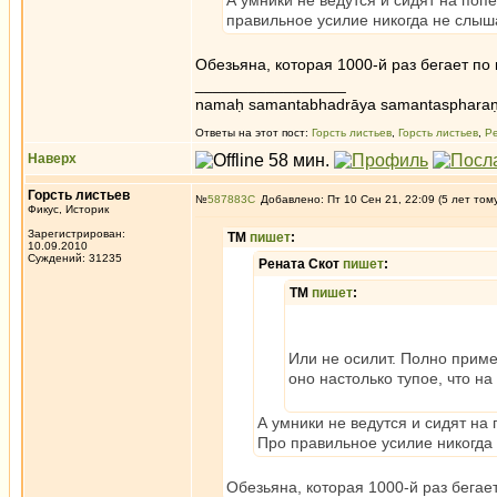
А умники не ведутся и сидят на поп
правильное усилие никогда не слы
Обезьяна, которая 1000-й раз бегает по
_________________
namaḥ samantabhadrāya samantaspharaṇ
Ответы на этот пост:
Горсть листьев
,
Горсть листьев
,
Р
Наверх
Горсть листьев
№
587883
Добавлено: Пт 10 Сен 21, 22:09 (5 лет том
Фикус, Историк
Зарегистрирован:
ТМ
пишет
:
10.09.2010
Суждений: 31235
Рената Скот
пишет
:
ТМ
пишет
:
Или не осилит. Полно приме
оно настолько тупое, что на
А умники не ведутся и сидят на
Про правильное усилие никогда
Обезьяна, которая 1000-й раз бегае