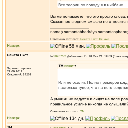
Все теории по поводу я в ниббане
Вы же понимаете, что это просто слова
Сказанное в одном смысле не относится к
_________________
namaḥ samantabhadrāya samantaspharaṇ
Ответы на этот пост:
Рената Скот
,
Dr.Love
Наверх
Рената Скот
№
587875
Добавлено: Пт 10 Сен 21, 19:09 (5 лет том
ТМ
пишет
:
Зарегистрирован:
29.09.2017
Суждений: 14208
Или не осилит. Полно примеров когд
настолько тупое, что на него ведется
А умники не ведутся и сидят на попе ро
правильное усилие никогда не слышали
Ответы на этот пост:
ТМ
Наверх
ТМ