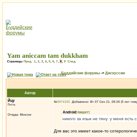
Yam aniccam tam dukkham
Страницы
Пред.
1
,
2
,
3
,
4
,
5
,
6
,
7
,
8
,
9
След.
Буддийские форумы
->
Дискуссии
Автор
Йцу
№
587433
Добавлено: Вт 07 Сен 21, 09:26 (5 лет том
Гость
Android
пишет
:
Откуда: Moscow
никого за язык не тяну. у меня есть 
Для вас это имеет какое-то сотерологич