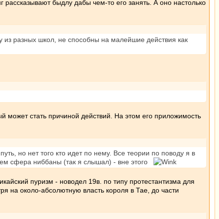
г рассказывают быдлу дабы чем-то его занять. А оно настолько
у из разных школ, не способны на малейшие действия как
ый может стать причиной действий. На этом его приложимость
путь, но нет того кто идет по нему. Все теории по поводу я в
наем сфера ниббаны (так я слышал) - вне этого
икайский пуризм - новодел 19в. по типу протестантизма для
тря на около-абсолютную власть короля в Тае, до части