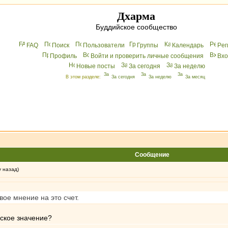
Дхарма
Буддийское сообщество
FAQ
Поиск
Пользователи
Группы
Календарь
Peг
Профиль
Войти и проверить личные сообщения
Вхo
Новые посты
За сегодня
За неделю
В этом разделе:
За сегодня
За неделю
За месяц
Сообщение
у назад)
свое мнение на это счет.
еское значение?