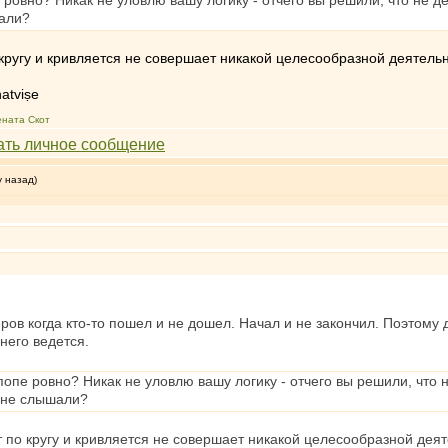
е ровно? Никак не уловлю вашу логику - отчего вы решили, что не 
шали?
 кругу и кривляется не совершает никакой целесообразной деятельн
atviṣe
ената Скот
у назад)
ров когда кто-то пошел и не дошел. Начал и не закончил. Поэтому 
 него ведется.
 попе ровно? Никак не уловлю вашу логику - отчего вы решили, что 
 не слышали?
т по кругу и кривляется не совершает никакой целесообразной деят