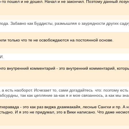
о-то пошел и не дошел. Начал и не закончил. Поэтому данный лозун
лода. Забавно как Буддисты, размышляя о заурядности других садх
ли только что те не освобождаются на постоянной основе.
И.
 что внутренний комментарий - это внутренний комментарий, котор
 а есть наоборот. Исчезает то, сами догадайтесь что: поэтому есть 
абсурдны, так как цепляние за-как я и мое связаннось, а как мы з
еравада - это как раз виджа дхаммакайя, лесные Сангхи и пр. А н
стыдно. И я это не придумал, это в Вики написано. Что даже несмо