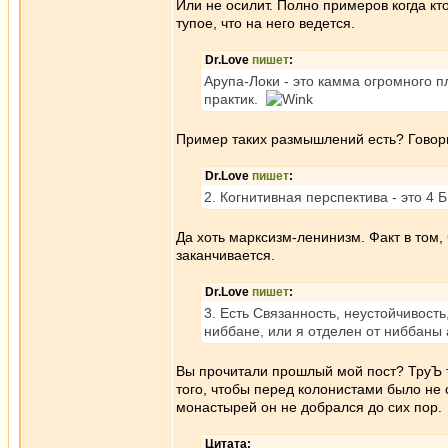
Или не осилит. Полно примеров когда кт
тупое, что на него ведется.
Dr.Love
пишет
:
Арупа-Локи - это камма огромного п
практик.
Пример таких размышлений есть? Говори
Dr.Love
пишет
:
2. Когнитивная перспектива - это 4 Б
Да хоть марксизм-ленинизм. Факт в том,
заканчивается.
Dr.Love
пишет
:
3. Есть Связанность, неустойчивость,
ниббане, или я отделен от ниббаны 
Вы прочитали прошлый мой пост? ТруЪ тх
того, чтобы перед колонистами было не 
монастырей он не добрался до сих пор.
Цитата: