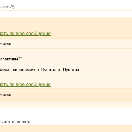
рывать?)
у назад)
рспективы?"
зум - синонимичен: Пустота от Пустоты.
у назад)
ь что-то делать.