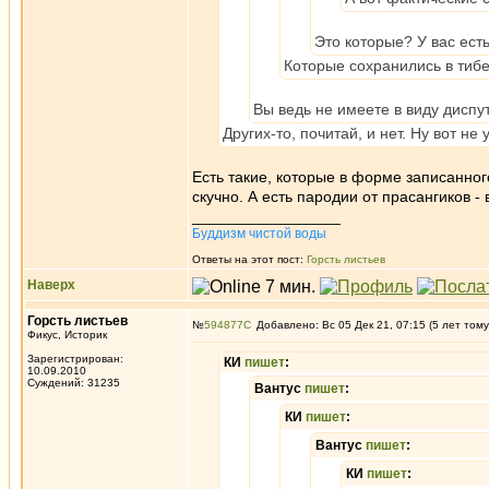
Это которые? У вас ест
Которые сохранились в тибе
Вы ведь не имеете в виду дисп
Других-то, почитай, и нет. Ну вот 
Есть такие, которые в форме записанног
скучно. А есть пародии от прасангиков -
_________________
Буддизм чистой воды
Ответы на этот пост:
Горсть листьев
Наверх
Горсть листьев
№
594877
Добавлено: Вс 05 Дек 21, 07:15 (5 лет тому
Фикус, Историк
Зарегистрирован:
КИ
пишет
:
10.09.2010
Суждений: 31235
Вантус
пишет
:
КИ
пишет
:
Вантус
пишет
:
КИ
пишет
: