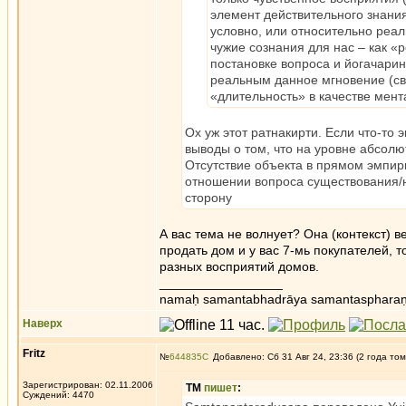
элемент действительного знания
условно, или относительно реал
чужие сознания для нас – как «
постановке вопроса и йогачари
реальным данное мгновение (св
«длительность» в качестве мент
Ох уж этот ратнакирти. Если что-то
выводы о том, что на уровне абсолют
Отсутствие объекта в прямом эмпири
отношении вопроса существования/н
сторону
А вас тема не волнует? Она (контекст) 
продать дом и у вас 7-мь покупателей, т
разных восприятий домов.
_________________
namaḥ samantabhadrāya samantaspharaṇ
Наверх
Fritz
№
644835
Добавлено: Сб 31 Авг 24, 23:36 (2 года том
Зарегистрирован: 02.11.2006
ТМ
пишет
:
Суждений: 4470