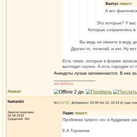
Вантус
пишет
:
А вот фактичес
Это которые? У вас
Которые сохранились в 
Вы ведь не имеете в виду 
Других-то, почитай, и нет. Ну 
Есть такие, которые в форме записа
выглядит скучно. А есть пародии от 
Анекдоты лучше запоминаются. В них зо
_________________
нео-буддист
Наверх
humanist
№
611379
Добавлено: Сб 08 Окт 22, 00:19 (4 года том
Зарегистрирован:
Парис
пишет
:
04.06.2019
Суждений: 381
Проблема чужого «я» в буддизме шк
Е.А.Торчинов