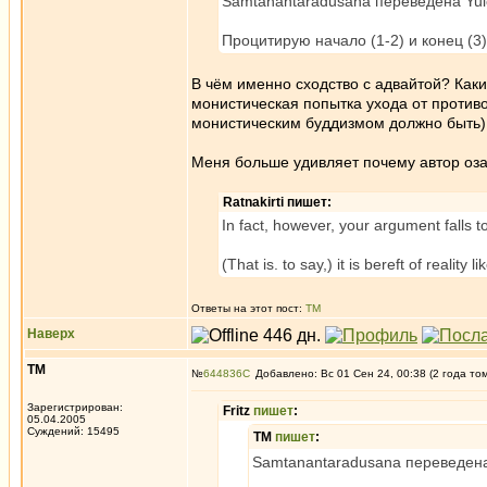
Samtanantaradusana переведена Yuic
Процитирую начало (1-2) и конец (3)
В чём именно сходство с адвайтой? Какие
монистическая попытка ухода от против
монистическим буддизмом должно быть)
Меня больше удивляет почему автор оза
Ratnakirti пишет:
In fact, however, your argument falls t
(That is. to say,) it is bereft of reality l
Ответы на этот пост:
ТМ
Наверх
ТМ
№
644836
Добавлено: Вс 01 Сен 24, 00:38 (2 года то
Зарегистрирован:
Fritz
пишет
:
05.04.2005
Суждений: 15495
ТМ
пишет
:
Samtanantaradusana переведена 