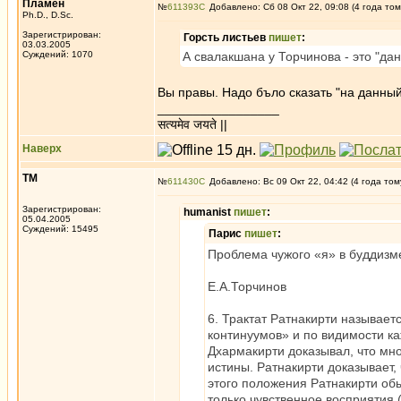
Пламен
№
611393
Добавлено: Сб 08 Окт 22, 09:08 (4 года том
Ph.D., D.Sc.
Зарегистрирован:
Горсть листьев
пишет
:
03.03.2005
Суждений: 1070
А свалакшана у Торчинова - это "да
Вы правы. Надо бъло сказать "на данны
_________________
सत्यमेव जयते ||
Наверх
ТМ
№
611430
Добавлено: Вс 09 Окт 22, 04:42 (4 года том
Зарегистрирован:
humanist
пишет
:
05.04.2005
Суждений: 15495
Парис
пишет
:
Проблема чужого «я» в буддизм
Е.А.Торчинов
6. Трактат Ратнакирти называе
континуумов» и по видимости ка
Дхармакирти доказывал, что мн
истины. Ратнакирти доказывает,
этого положения Ратнакирти обы
только чувственное восприятия