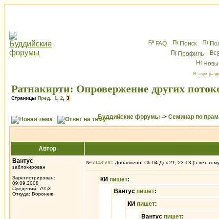
FAQ
Поиск
По
Профиль
Новы
В этом разд
Ратнакирти: Опровержение других поток
Страницы
Пред.
1
,
2
,
3
Буддийские форумы
->
Семинар по пра
Автор
Вантус
№
594859
Добавлено: Сб 04 Дек 21, 23:13 (5 лет том
заблокирован
Зарегистрирован:
КИ
пишет
:
09.09.2008
Суждений: 7953
Вантус
пишет
:
Откуда: Воронеж
КИ
пишет
:
Вантус
пишет
: