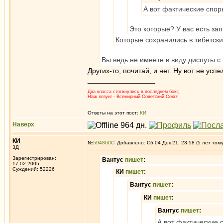
А вот фактические спор
Это которые? У вас есть за
Которые сохранились в тибетски
Вы ведь не имеете в виду диспуты 
Других-то, почитай, и нет. Ну вот не у
_________________
Два класса столкнулись в последнем бою;
Наш лозунг - Всемирный Советский Союз!
Ответы на этот пост:
КИ
Наверх
КИ
№
594860
Добавлено: Сб 04 Дек 21, 23:58 (5 лет том
3Д
Зарегистрирован:
Вантус
пишет
:
17.02.2005
Суждений: 52226
КИ
пишет
:
Вантус
пишет
:
КИ
пишет
:
Вантус
пишет
:
А вот фактические 