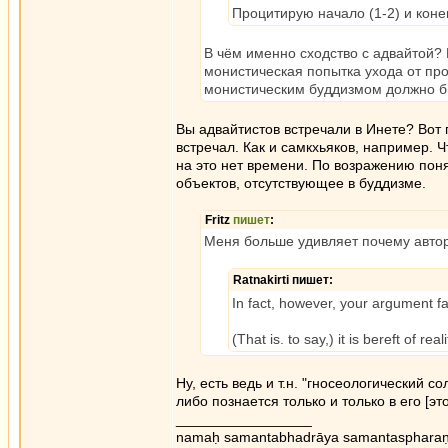
Процитирую начало (1-2) и конец
В чём именно сходство с адвайтой? К
монистическая попытка ухода от пр
монистическим буддизмом должно б
Вы адвайтистов встречали в Инете? Вот
встречал. Как и самкхьяков, например. Ч
на это нет времени. По возражению поня
объектов, отсутствующее в буддизме.
Fritz
пишет
:
Меня больше удивляет почему автор 
Ratnakirti пишет:
In fact, however, your argument fal
(That is. to say,) it is bereft of real
Ну, есть ведь и т.н. "гносеологический с
либо познается только и только в его [эт
_________________
namaḥ samantabhadrāya samantaspharaṇ