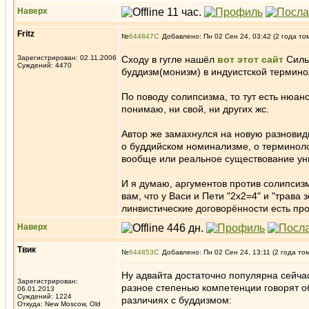
Наверх
Fritz
№
644847
Добавлено: Пн 02 Сен 24, 03:42 (2 года то
Зарегистрирован: 02.11.2006
Сходу в гугле нашёл
вот этот сайт
Сильн
Суждений: 4470
буддизм(монизм) в индуистской терминол
По поводу солипсизма, то тут есть нюан
понимаю, ни свой, ни других жс.
Автор же замахнулся на новую разновидн
о буддийском номинализме, о терминолог
вообще или реальное существование унив
И я думаю, аргументов против солипсизм
вам, что у Васи и Пети "2х2=4" и "трав
линвистические договорённости есть про
Наверх
Твик
№
644853
Добавлено: Пн 02 Сен 24, 13:11 (2 года то
Ну адвайта достаточно популярна сейчас
Зарегистрирован:
разное степенью компетенции говорят об
06.01.2013
Суждений: 1224
различиях с буддизмом:
Откуда: New Moscow, Old