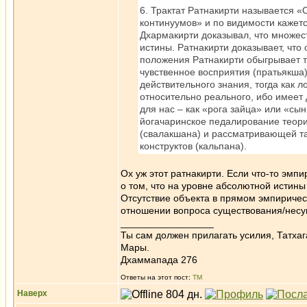
6. Трактат Ратнакирти называется 
континуумов» и по видимости кажетс
Дхармакирти доказывал, что множес
истины. Ратнакирти доказывает, что
положения Ратнакирти обыгрывает то
чувственное восприятия (пратьякша
действительного знания, тогда как 
относительно реального, ибо имеет
для нас – как «рога зайца» или «сы
йогачаринское педалирование теор
(свалакшана) и рассматривающей та
конструктов (кальпана).
Ох уж этот ратнакирти. Если что-то эмп
о том, что на уровне абсолютной истины 
Отсутствие объекта в прямом эмпирическ
отношении вопроса существования/несу
_________________
Ты сам должен прилагать усилия, Татхаг
Мары.
Дхаммапада 276
Ответы на этот пост:
ТМ
Наверх