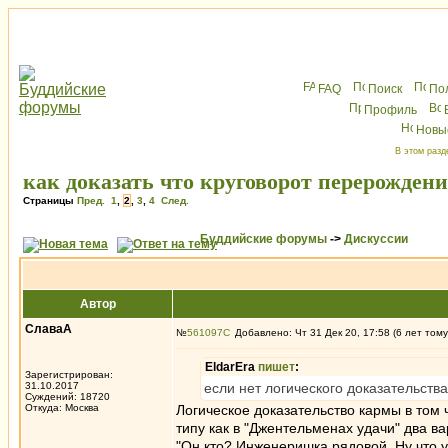
FAQ
Поиск
По
Профиль
Новы
В этом разд
как доказать что круговорот перерожден
Страницы
Пред.
1
,
2
,
3
,
4
След.
Буддийские форумы
->
Дискуссии
Автор
СлаваА
№
561097
Добавлено: Чт 31 Дек 20, 17:58 (6 лет тому
EldarEra
пишет
:
Зарегистрирован:
31.10.2017
если нет логического доказательств
Суждений: 18720
Откуда: Москва
Логическое доказательство кармы в том 
типу как в "Джентельменах удачи" два в
"Он кто? Инженеришка рядовой. Ну что у