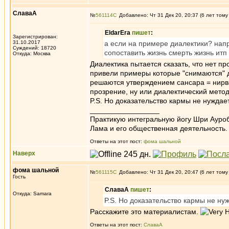
СлаваА
№
561114
Добавлено: Чт 31 Дек 20, 20:37 (6 лет тому
EldarEra
пишет
:
Зарегистрирован:
31.10.2017
а если на примере диалектики? напр
Суждений: 18720
сопоставить жизнь смерть жизнь итп
Откуда: Москва
Диалектика пытается сказать, что нет 
привели примеры которые "снимаются" ди
решаются утверждением сансара = нирван
прозрение, ну или диалектический метод
P.S. Но доказательство кармы не нуждает
_________________
Практикую интегральную йогу Шри Ауроб
Лама и его общественная деятельность.
Ответы на этот пост:
фома шальной
Наверх
фома шальной
№
561115
Добавлено: Чт 31 Дек 20, 20:47 (6 лет тому
Гость
СлаваА
пишет
:
Откуда: Samara
P.S. Но доказательство кармы не нуж
Расскажите это материалистам.
Ответы на этот пост:
СлаваА