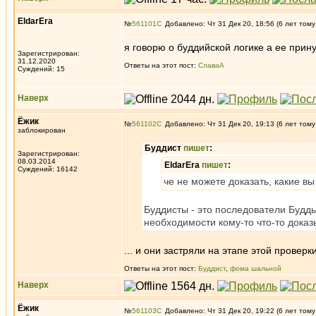
EldarEra
№
561101
Добавлено: Чт 31 Дек 20, 18:56 (6 лет тому
я говорю о буддийской логике а ее при
Зарегистрирован:
31.12.2020
Ответы на этот пост:
СлаваА
Суждений: 15
Наверх
Ёжик
№
561102
Добавлено: Чт 31 Дек 20, 19:13 (6 лет тому
заблокирован
Буддист
пишет
:
Зарегистрирован:
08.03.2014
EldarEra
пишет
:
Суждений: 16142
че не можете доказать, какие вы
Буддисты - это последователи Будды
необходимости кому-то что-то доказ
... и они застряли на этапе этой проверк
Ответы на этот пост:
Буддист
,
фома шальной
Наверх
Ёжик
№
561103
Добавлено: Чт 31 Дек 20, 19:22 (6 лет тому