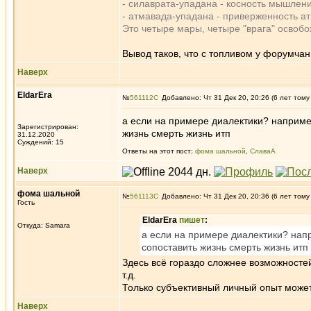
- силаврата-упадана - косность мышлени
- атмавада-упадана - приверженность а
Это четыре мары, четыре "врага" освоб
Вывод таков, что с топливом у форумчан
Наверх
EldarEra
№
561112
Добавлено: Чт 31 Дек 20, 20:26 (6 лет тому
а если на примере диалектики? например
Зарегистрирован:
жизнь смерть жизнь итп
31.12.2020
Суждений: 15
Ответы на этот пост:
фома шальной
,
СлаваА
Наверх
фома шальной
№
561113
Добавлено: Чт 31 Дек 20, 20:36 (6 лет тому
Гость
EldarEra
пишет
:
Откуда: Samara
а если на примере диалектики? напр
сопоставить жизнь смерть жизнь итп
Здесь всё гораздо сложнее возможносте
т.д.
Только субъективный личный опыт может 
Наверх