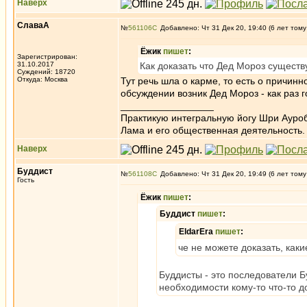
Наверх
СлаваА
№
561106
Добавлено: Чт 31 Дек 20, 19:40 (6 лет тому
Ёжик
пишет
:
Зарегистрирован:
31.10.2017
Как доказать что Дед Мороз существу
Суждений: 18720
Откуда: Москва
Тут речь шла о карме, то есть о причинн
обсуждении возник Дед Мороз - как раз 
_________________
Практикую интегральную йогу Шри Ауроб
Лама и его общественная деятельность.
Наверх
Буддист
№
561108
Добавлено: Чт 31 Дек 20, 19:49 (6 лет тому
Гость
Ёжик
пишет
:
Буддист
пишет
:
EldarEra
пишет
:
че не можете доказать, каки
Буддисты - это последователи Б
необходимости кому-то что-то д