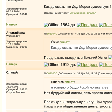
заблокирован
Как доказать что Дед Мороз существует? 
Зарегистрирован:
08.03.2014
Ответы на этот пост:
Antaradhana
,
СлаваА
Суждений: 16142
Наверх
Antaradhana
№
561104
Добавлено: Чт 31 Дек 20, 19:28 (6 лет тому
Wolfshadow
Зарегистрирован:
Ёжик
пишет
:
16.01.2016
Суждений: 10000
Как доказать что Дед Мороз существ
Предложить съездить в Великий Устюг
Наверх
СлаваА
№
561105
Добавлено: Чт 31 Дек 20, 19:37 (6 лет тому
EldarEra
пишет
:
Зарегистрирован:
31.10.2017
я говорю о буддийской логике а ее 
Суждений: 18720
Откуда: Москва
Нет буддийской логики, есть просто логи
_________________
Практикую интегральную йогу Шри Ауроб
Лама и его общественная деятельность.