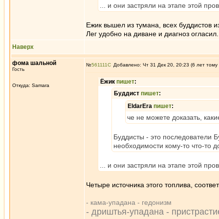
... и они застряли на этапе этой пр
Ежик вышел из тумана, всех буддистов и
Лег удобно на диване и диагноз огласил.
Наверх
фома шальной
№
561111
Добавлено: Чт 31 Дек 20, 20:23 (6 лет тому
Гость
Ёжик
пишет
:
Откуда: Samara
Буддист
пишет
:
EldarEra
пишет
:
че не можете доказать, каки
Буддисты - это последователи Б
необходимости кому-то что-то д
... и они застряли на этапе этой пр
Четыре источника этого топлива, соотве
- кама-упадана - гедонизм
- дриштья-упадана - пристрасти