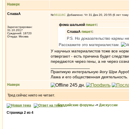
Наверх
СлаваА
№
561116
Добавлено: Чт 31 Дек 20, 20:55 (6 лет тому
фома шальной
пишет
:
Зарегистрирован:
31.10.2017
СлаваА
пишет
:
Суждений: 18720
Откуда: Москва
P.S. Но доказательство кармы не
Расскажите это материалистам.
У научных материалистов тоже все норм
отвергают - есть причина будет следстви
передаются через гены, а не через созн
_________________
Практикую интегральную йогу Шри Ауроб
Лама и его общественная деятельность.
Наверх
Тред сейчас никто не читает.
Буддийские форумы
->
Дискуссии
Страница
2
из
4