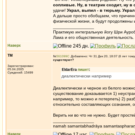
сопливые. Ну, в театрик сходит, ну в
удачи!
Украл, выпил - в тюрьму. Украл
А дальше просто обобщаем, что причин
физической жизни, а будут продолжены 
_________________
Практикую интегральную йогу Шри Ауроб
Лама и его общественная деятельность.
Наверх
ТМ
№
561099
Добавлено: Чт 31 Дек 20, 18:07 (6 лет тому
существуют?
Зарегистрирован:
05.04.2005
EldarEra
пишет
:
Суждений: 15499
диалектически например
Диалектически и черное из белого можно
существование доказывается 1) неустран
например, то можно и потерпеть) 2) ра
относительно составляющих сознания, о
Верить ни во что не нужно. Будет простей
_________________
namaḥ samantabhadrāya samantaspharaṇ
Наверх