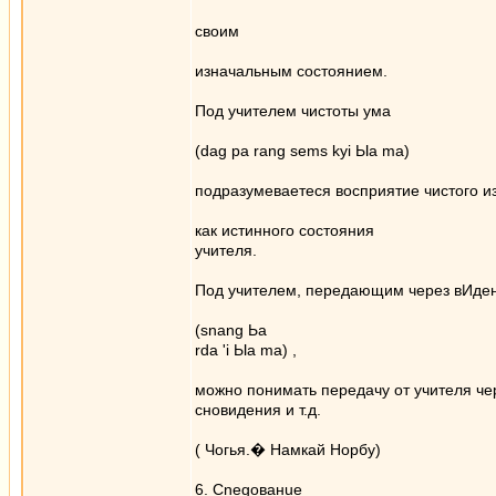
своим
изначальным состоянием.
Под учителем чистоты ума
(dag ра rang sems kyi Ыа ma)
подразумеваетеcя восприятие чистого 
как истинного состояния
учителя.
Под учителем, передающим через вИде
(snang Ьа
rda 'i Ыа ma) ,
можно понимать передачу от учителя че
сновидения и т.д.
( Чогья.� Намкай Норбу)
6. Cnegoвaнue