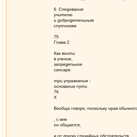
6. Cnegoвaнue
yчumenю
u gоброgеmеnьным
сnуmнuкам
75
Гnава 2
Как вoumu
в ученuе,
заnреgеnьное
сансаре:
mpu уnражненuя -
основанuе nymu
76
Х
Вообще говоря, поскольку нрав обычного
, с кем
он общается,
и от других случайных обстоятельств,