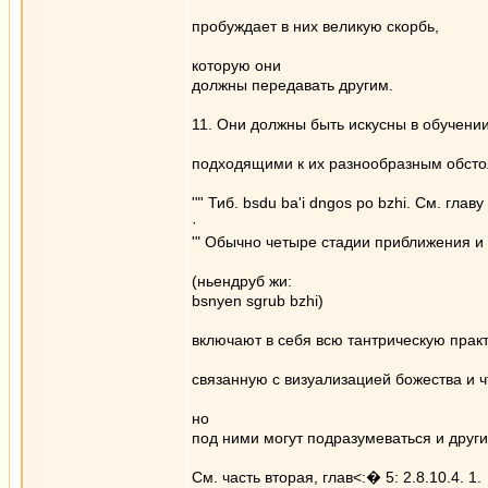
пробуждает в них великую скорбь,
которую они
должны передавать другим.
11. Они должны быть искусны в обучени
подходящими к их разнообразным обсто
'"' Тиб. bsdu ba'i dngos ро bzhi. См. главу 
·
'" Обычно четыре стадии приближения и
(ньендруб жи:
bsnyen sgrub bzhi)
включают в себя всю тантрическую практ
связанную с визуализацией божества и 
но
под ними могут подразумеваться и друг
См. часть вторая, глав<:� 5: 2.8.10.4. 1.