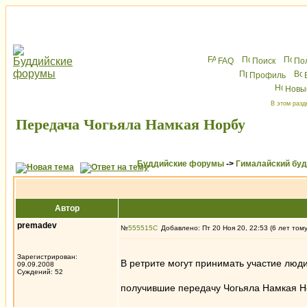
FAQ
Поиск
По
Профиль
Новы
В этом разд
Передачa Чогьяла Намкая Норбу
Буддийские форумы
->
Гималайский бу
Автор
premadev
№
555515
Добавлено: Пт 20 Ноя 20, 22:53 (6 лет том
Зарегистрирован:
В ретрите могут принимать участие люди
09.09.2008
Суждений: 52
получившие передачу Чогьяла Намкая Н