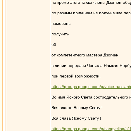
но кроме этого также члены Дзогчен-об
по разным причинам не получившие пере
намерены
получить
её
от компетентного мастера Дзогчен
в линии передачи Чогьяла Намкая Норб
при первой возможности.
https://groups.google.com/g/voice-russia
Во имя Ясного Света состродательного
Вся власть Ясному Свету !
Вся слава Ясному Свету !
https://groups.google.com/g/sangyeling/c