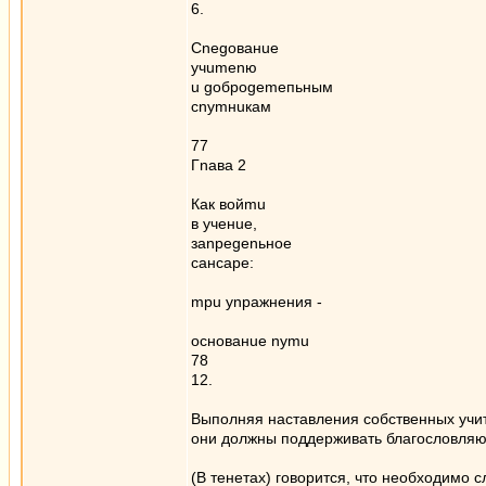
6.
Cnegoвaнue
yчumenю
u gоброgеmепьным
сnуmнuкам
77
Гnава 2
Как вoйmu
в ученuе,
заnреgеnьное
сансаре:
mpu уnражнения -
основанuе nymu
78
12.
Выполняя наставления собственных учи
они должны поддерживать благословляю
(В тенетах) говорится, что необходимо 