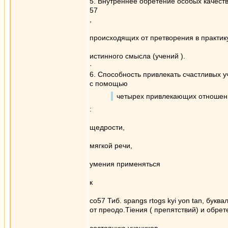
5. Внутреннее обретение особых качест
57
,
происходящих от претворения в практик
истинного смысла (учений ).
·
6. Способность привлекать счастливых у
с помощью
четырех привлекающих отноше
:
щедрости,
мягкой речи,
умения применяться
к
со57 Тиб. spangs rtogs kyi yon tan, бук
от преодо.Тiения ( препятствий) и обрете