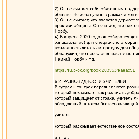
2) Он не считает себя обязанным подде
общине. Не хочет учить в рамках и конт
3) Он не считает, что является держате
практики общины. Он считает, что никт
Норбу.
4) В апреле 2020 года он собирался да
ознакомление) для специально отобранн
возможность читать литературу для общ
обнаружил, что несостоявшиеся участник
Намкай Норбу и т.д.
https://ru.b-ok.org/book/2039534/aeac91
6.2. РАЗНОВИДНОСТИ УЧИТЕЛЕЙ
В сутрах и тантрах перечисляются разны
который показывает, как различать добро 
который защищает от страха, учитель л
обладающий потоком благословляющей 
учитель,
который раскрывает естественное состо
и т . д .