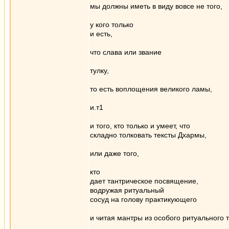
мы должны иметь в виду вовсе не того,
у кого только
и есть,
что слава или звание
тулку,
то есть воплощения великого ламы,
и.т1
и того, кто только и умеет, что
складно толковать тексты Дхармы,
или даже того,
кто
дает тантрическое посвящение,
водружая ритуальный
сосуд на голову практикующего
и читая мантры из особого ритуального т