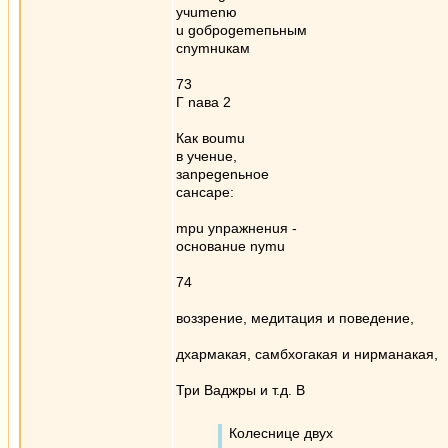
yчumenю
u gоброgеmепьным
сnуmнuкам
73
Г nава 2
Как вoumu
в ученuе,
заnреgеnьное
сансаре:
mpu уnражненuя -
основанuе nymu
74
воззрение, медитация и поведение,
дхармакая, самбхогакая и нирманакая,
Три Ваджры и т.д. В
Колеснице двух