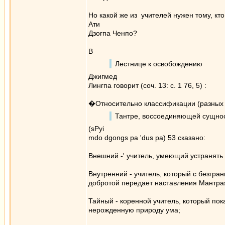
Но какой же из учителей нужен тому, кто
Ати
Дзогпа Ченпо?
В
Лестнице к освобождению
Джигмед
Лингпа говорит (соч. 13: с. 1 76, 5) :
�Относительно классификации (разных 
Тантре, воссоединяющей сущно
(sPyi
mdo dgongs ра 'dus ра) 53 сказано:
Внешний -' учитель, умеющий устранять
Внутренний - учитель, который с безгра
добротой передает наставления Мантра
Тайный - коренной учитель, который пок
нерожденную природу ума;