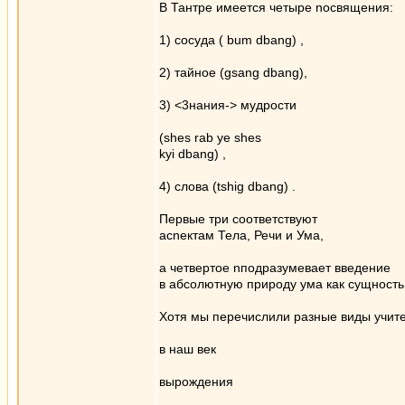
В Тантре имеется четыре nосвящения:
1) сосуда ( bum dbang) ,
2) тайное (gsang dbang),
3) <3нания-> мудрости
(shes rab уе shes
kyi dbang) ,
4) слова (tshig dbang) .
Первые три соответствуют
асnектам Тела, Речи и Ума,
а четвертое nподразумевает введение
в абсолютную природу ума как сущность
Хотя мы перечислили разные виды учите
в наш век
вырождения