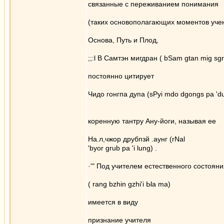
связанные с переживанием понимания
(таких основополагающих моментов учен
Основа, Путь и Плод,
;;:l В Самтэн мигдран ( bSam gtan mig s
постоянно цитирует
Чидо гонгпа дупа (sPyi mdo dgongs ра 'du
коренную тантру Ану-йоги, называя ее
На.л,чжор друбпзй .аунг (rNal
'byor grub ра 'i lung) .
·'" Под учителем естественного состоян
( rang bzhin gzhi'i Ыа ma)
имеется в виду
признание учителя