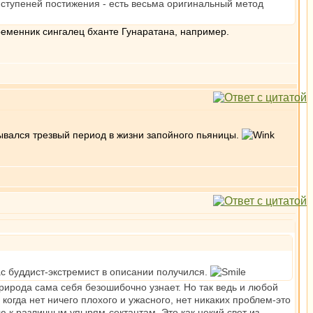
 ступеней постижения - есть весьма оригинальный метод
ременник сингалец бханте Гунаратана, например.
зывался трезвый период в жизни запойного пьяницы.
ас буддист-экстремист в описании получился.
природа сама себя безошибочно узнает. Но так ведь и любой
 когда нет ничего плохого и ужасного, нет никаких проблем-это
ю к различным упырям-сектантам. Это как некий свет из