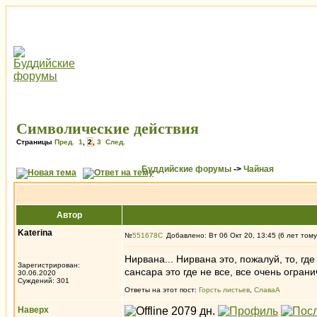
Символические действия
Страницы
Пред.
1
,
2
,
3
След.
Буддийские форумы
->
Чайная
Автор
Katerina
№
551678
Добавлено: Вт 06 Окт 20, 13:45 (6 лет тому
Нирвана... Нирвана это, пожалуй, то, гд
Зарегистрирован:
сансара это где не все, все очень огран
30.06.2020
Суждений: 301
Ответы на этот пост:
Горсть листьев
,
СлаваА
Наверх