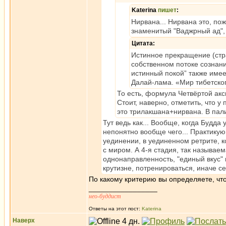
Katerina
пишет
:
Нирвана... Нирвана это, пож
знаменитый "Ваджрный ад", г
Цитата:
Истинное прекращение (стра
собственном потоке сознани
истинный покой” также име
Далай-лама. «Мир тибетско
То есть, формула Четвёртой акс
Стоит, наверно, отметить, что у
это трилакшана+нирвана. В пали
Тут ведь как... Вообще, когда Будда
непонятно вообще чего... Практикую
уединении, в уединенном ретрите, ко
с миром. А 4-я стадия, так называе
однонаправленность, "единый вкус" 
крутизне, потренироваться, иначе с
По какому критерию вы определяете, что
_________________
нео-буддист
Ответы на этот пост:
Katerina
Наверх