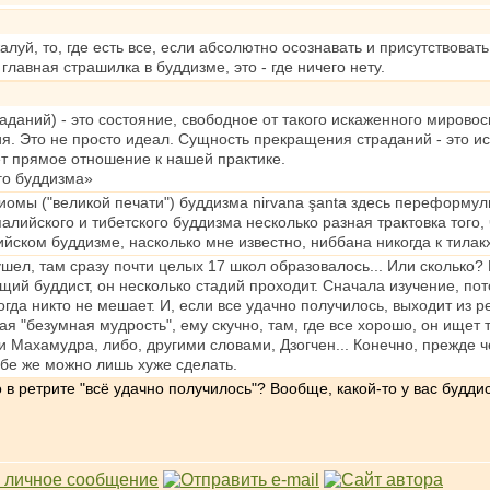
алуй, то, где есть все, если абсолютно осознавать и присутствовать
лавная страшилка в буддизме, это - где ничего нету.
даний) - это состояние, свободное от такого искаженного мировос
я. Это не просто идеал. Сущность прекращения страданий - это и
ет прямое отношение к нашей практике.
го буддизма»
иомы ("великой печати") буддизма nirvana şanta здесь переформули
 палийского и тибетского буддизма несколько разная трактовка того
йском буддизме, насколько мне известно, ниббана никогда к тилак
 ушел, там сразу почти целых 17 школ образовалось... Или сколько
щий буддист, он несколько стадий проходит. Сначала изучение, по
гда никто не мешает. И, если все удачно получилось, выходит из ре
мая "безумная мудрость", ему скучно, там, где все хорошо, он ищет
и Махамудра, либо, другими словами, Дзогчен... Конечно, прежде ч
ебе же можно лишь хуже сделать.
 в ретрите "всё удачно получилось"? Вообще, какой-то у вас будди