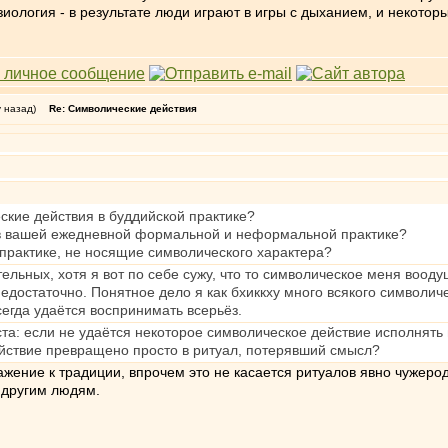
ология - в результате люди играют в игры с дыханием, и некотор
у назад)
Re: Символические действия
ские действия в буддийской практике?
 в вашей ежедневной формальной и неформальной практике?
в практике, не носящие символического характера?
льных, хотя я вот по себе сужу, что то символическое меня воодуш
недостаточно. Понятное дело я как бхиккху много всякого символич
сегда удаётся воспринимать всерьёз.
та: если не удаётся некоторое символическое действие исполнять в
действие превращено просто в ритуал, потерявший смысл?
уважение к традиции, впрочем это не касается ритуалов явно чужеро
 другим людям.