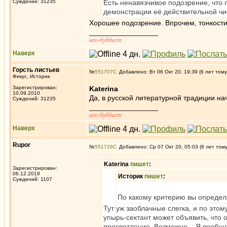
Суждений: 31235
Есть ненавязчивое подозрение, что 
демонстрации её действительной ч
Хорошее подозрение. Впрочем, тонкости
_________________
нео-буддист
Наверх
Горсть листьев
№
551707
Добавлено: Вт 06 Окт 20, 19:39 (6 лет тому
Фикус, Историк
Зарегистрирован:
Katerina
10.09.2010
Да, в русской литературной традиции на
Суждений: 31235
_________________
нео-буддист
Наверх
Rupor
№
551726
Добавлено: Ср 07 Окт 20, 05:03 (6 лет том
Katerina
пишет
:
Зарегистрирован:
06.12.2019
Историк
пишет
:
Суждений: 1107
По какому критерию вы определя
Тут уж заоблачные слегка, и по это
упырь-сектант может объявить, что о
просветление. Возможно... Я вообще