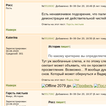
Росс
№
551693
Добавлено: Вт 06 Окт 20, 16:49 (6 лет тому
Гость
Есть ненавязчивое подозрение, что пали
демонстрации её действительной чисте
Ответы на этот пост:
Горсть листьев
Наверх
Katerina
№
551694
Добавлено: Вт 06 Окт 20, 16:50 (6 лет тому
Историк
пишет
:
Зарегистрирован:
30.06.2020
Суждений: 301
По какому критерию вы определяете,
Тут уж заоблачные слегка, и по этому с
сектант может объявить, что он просветл
просветление. Возможно... Я вообще дум
снов. Который может обернуться и Вадж
Ответы на этот пост:
Rupor
,
Vital
Наверх
Горсть листьев
№
551706
Добавлено: Вт 06 Окт 20, 19:37 (6 лет тому
Фикус, Историк
Зарегистрирован:
Росс
пишет
:
10.09.2010