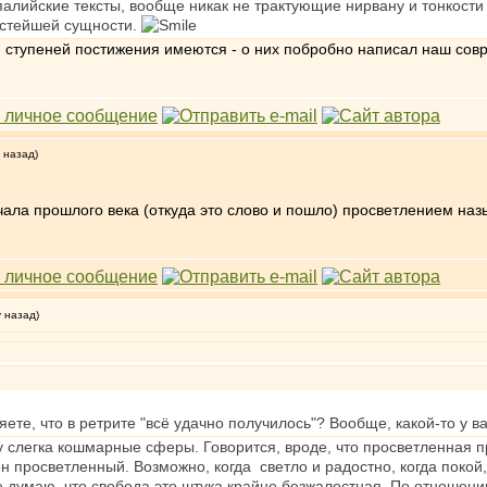
палийские тексты, вообще никак не трактующие нирвану и тонкости
истейшей сущности.
 ступеней постижения имеются - о них побробно написал наш сов
 назад)
чала прошлого века (откуда это слово и пошло) просветлением на
у назад)
ете, что в ретрите "всё удачно получилось"? Вообще, какой-то у в
му слегка кошмарные сферы. Говорится, вроде, что просветленная 
н просветленный. Возможно, когда светло и радостно, когда покой,
 думаю, что свобода это штука крайне безжалостная. По отношени