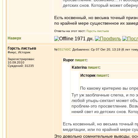
детских снов. Который может оберн
Есть косвенный, но весьма точный приз
по крайней мере существенное их заме
Ответы на этот пост:
Горсть листьев
Наверх
Горсть листьев
№
551740
Добавлено: Ср 07 Окт 20, 13:19 (6 лет том
Фикус, Историк
Зарегистрирован:
Rupor
пишет
:
10.09.2010
Суждений: 31235
Katerina
пишет
:
Историк
пишет
:
По какому критерию вы опре
Тут уж заоблачные слегка, и по
любой упырь-сектант может объяв
проблем-это просветление. Возм
некий свет из детских снов. Ко
Есть косвенный, но весьма точный п
медитации, или по крайней мере су
Это довольно сомнительные выводы, осн