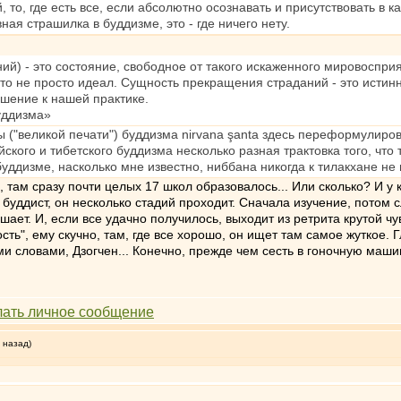
, то, где есть все, если абсолютно осознавать и присутствовать в к
ая страшилка в буддизме, это - где ничего нету.
й) - это состояние, свободное от такого искаженного мировосприя
то не просто идеал. Сущность прекращения страданий - это истин
ошение к нашей практике.
уддизма»
 ("великой печати") буддизма nirvana şanta здесь переформулирова
ийского и тибетского буддизма несколько разная трактовка того, что
ддизме, насколько мне известно, ниббана никогда к тилакхане не
л, там сразу почти целых 17 школ образовалось... Или сколько? И у
буддист, он несколько стадий проходит. Сначала изучение, потом 
шает. И, если все удачно получилось, выходит из ретрита крутой чу
сть", ему скучно, там, где все хорошо, он ищет там самое жуткое.
ми словами, Дзогчен... Конечно, прежде чем сесть в гоночную маши
 назад)