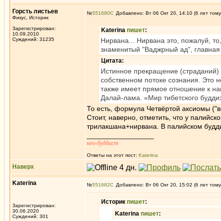
Горсть листьев
№
551680
Добавлено: Вт 06 Окт 20, 14:10 (6 лет тому
Фикус, Историк
Зарегистрирован:
Katerina
пишет
:
10.09.2010
Суждений: 31235
Нирвана... Нирвана это, пожалуй, то
знаменитый "Ваджрный ад", главная с
Цитата:
Истинное прекращение (страданий) -
собственном потоке сознания. Это н
также имеет прямое отношение к на
Далай-лама. «Мир тибетского будди
То есть, формула Четвёртой аксиомы ("в
Стоит, наверно, отметить, что у палийск
трилакшана+нирвана. В палийском будди
_________________
нео-буддист
Ответы на этот пост:
Katerina
Наверх
Katerina
№
551682
Добавлено: Вт 06 Окт 20, 15:02 (6 лет тому
Историк
пишет
:
Зарегистрирован:
30.06.2020
Katerina
пишет
:
Суждений: 301