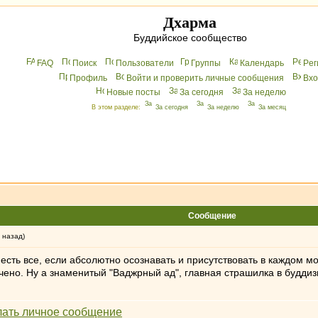
Дхарма
Буддийское сообщество
FAQ
Поиск
Пользователи
Группы
Календарь
Peг
Профиль
Войти и проверить личные сообщения
Вхo
Новые посты
За сегодня
За неделю
В этом разделе:
За сегодня
За неделю
За месяц
Сообщение
 назад)
е есть все, если абсолютно осознавать и присутствовать в каждом м
ичено. Ну а знаменитый "Ваджрный ад", главная страшилка в буддизме