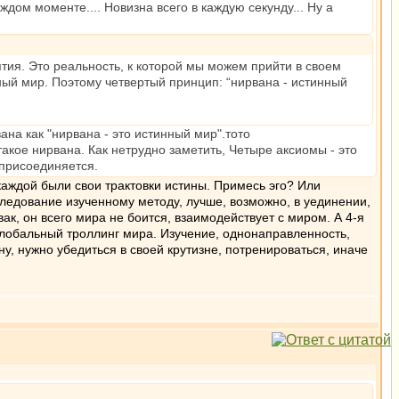
аждом моменте.... Новизна всего в каждую секунду... Ну а
тия. Это реальность, к которой мы можем прийти в своем
ный мир. Поэтому четвертый принцип: “нирвана - истинный
на как "нирвана - это истинный мир".тото
 такое нирвана. Как нетрудно заметить, Четыре аксиомы - это
 присоединяется.
 каждой были свои трактовки истины. Примесь эго? Или
следование изученному методу, лучше, возможно, в уединении,
вак, он всего мира не боится, взаимодействует с миром. А 4-я
 Глобальный троллинг мира. Изучение, однонаправленность,
ну, нужно убедиться в своей крутизне, потренироваться, иначе