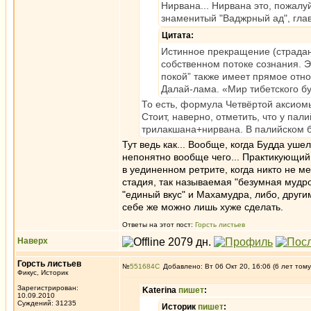
Нирвана... Нирвана это, пожалуй
знаменитый "Ваджрный ад", главн
Цитата:
Истинное прекращение (страдани
собственном потоке сознания. Э
покой” также имеет прямое отн
Далай-лама. «Мир тибетского б
То есть, формула Четвёртой аксиомы
Стоит, наверно, отметить, что у пал
трилакшана+нирвана. В палийском бу
Тут ведь как... Вообще, когда Будда уше
непонятно вообще чего... Практикующий 
в уединенном ретрите, когда никто не ме
стадия, так называемая "безумная мудро
"единый вкус" и Махамудра, либо, други
себе же можно лишь хуже сделать.
Ответы на этот пост:
Горсть листьев
Наверх
Горсть листьев
№
551684
Добавлено: Вт 06 Окт 20, 16:06 (6 лет тому
Фикус, Историк
Зарегистрирован:
Katerina
пишет
:
10.09.2010
Суждений: 31235
Историк
пишет
: