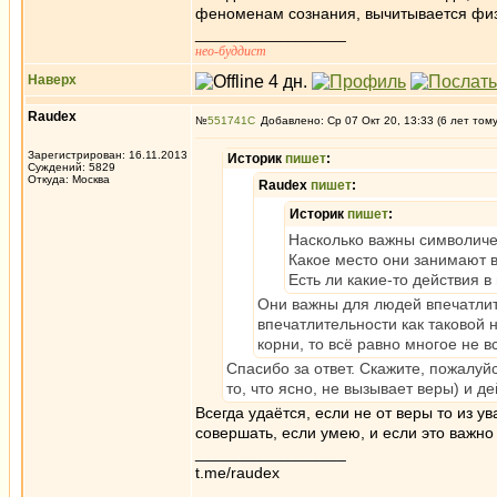
феноменам сознания, вычитывается физи
_________________
нео-буддист
Наверх
Raudex
№
551741
Добавлено: Ср 07 Окт 20, 13:33 (6 лет том
Зарегистрирован: 16.11.2013
Историк
пишет
:
Суждений: 5829
Откуда: Москва
Raudex
пишет
:
Историк
пишет
:
Насколько важны символиче
Какое место они занимают
Есть ли какие-то действия 
Они важны для людей впечатлите
впечатлительности как таковой 
корни, то всё равно многое не в
Спасибо за ответ. Скажите, пожалуйс
то, что ясно, не вызывает веры) и 
Всегда удаётся, если не от веры то из 
совершать, если умею, и если это важно
_________________
t.me/raudex