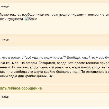
 назад)
йские тексты, вообще никак не трактующие нирвану и тонкости сту
йшей сущности.
 назад)
 что в ретрите "всё удачно получилось"? Вообще, какой-то у вас б
легка кошмарные сферы. Говорится, вроде, что просветленная прир
енный. Возможно, когда светло и радостно, когда покой, когда нет 
аю, что свобода это штука крайне безжалостная. По отношению к р
рным адом для крайне циничных.
 назад)