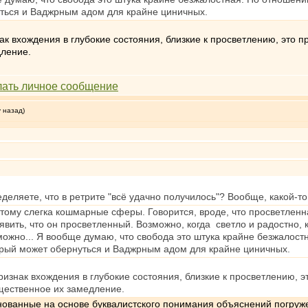
уться и Ваджрным адом для крайне циничных.
нак вхождения в глубокие состояния, близкие к просветлению, это
дление.
у назад)
деляете, что в ретрите "всё удачно получилось"? Вообще, какой-то
 этому слегка кошмарные сферы. Говорится, вроде, что просветленн
ить, что он просветленный. Возможно, когда светло и радостно, ко
ожно... Я вообще думаю, что свобода это штука крайне безжалост
торый может обернуться и Ваджрным адом для крайне циничных.
ризнак вхождения в глубокие состояния, близкие к просветлению,
щественное их замедление.
ованные на основе буквалистского понимания объяснений погруже