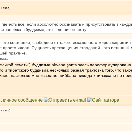
 назад)
, где есть все, если абсолютно осознавать и присутствовать в каждом
трашилка в буддизме, это - где ничего нету.
 это состояние, свободное от такого искаженного мировосприятия.
е просто идеал. Сущность прекращения страданий - это истинный 
шей практике.
зма»
еликой печати") буддизма nirvana şanta здесь переформулирована к
ого и тибетского буддизма несколько разная трактовка того, что так
зме, насколько мне известно, ниббана никогда к тилакхане не при
 назад)