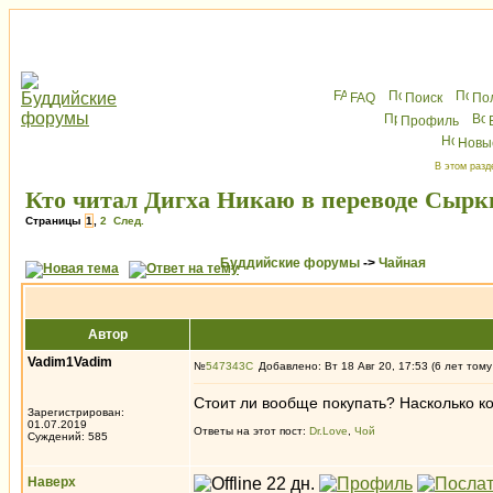
FAQ
Поиск
По
Профиль
Новы
В этом разд
Кто читал Дигха Никаю в переводе Сырк
Страницы
1
,
2
След.
Буддийские форумы
->
Чайная
Автор
Vadim1Vadim
№
547343
Добавлено: Вт 18 Авг 20, 17:53 (6 лет тому
Стоит ли вообще покупать? Насколько к
Зарегистрирован:
01.07.2019
Ответы на этот пост:
Dr.Love
,
Чой
Суждений: 585
Наверх