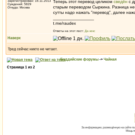
Зарегистрирован: 16.11.2013
Теперь этот перевод целиком
сведён
с д
Суждений: 5829
старым переводом Сыркина. Разница неб
Откуда: Москва
сутты надо нажать "перевод", далее наж
_________________
t.me/raudex
Ответы на этот пост:
Да кекс
Наверх
Тред сейчас никто не читает.
Буддийские форумы
->
Чайная
Страница
1
из
2
За информацию, размещённую на сайте пол
Мощь пх