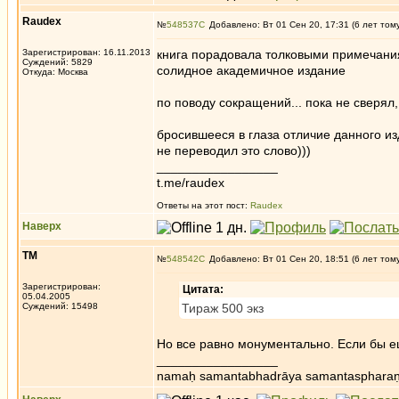
Raudex
№
548537
Добавлено: Вт 01 Сен 20, 17:31 (6 лет том
Зарегистрирован: 16.11.2013
книга порадовала толковыми примечани
Суждений: 5829
солидное академичное издание
Откуда: Москва
по поводу сокращений... пока не сверял,
бросившееся в глаза отличие данного изд
не переводил это слово)))
_________________
t.me/raudex
Ответы на этот пост:
Raudex
Наверх
ТМ
№
548542
Добавлено: Вт 01 Сен 20, 18:51 (6 лет том
Зарегистрирован:
Цитата:
05.04.2005
Суждений: 15498
Тираж 500 экз
Но все равно монументально. Если бы ещ
_________________
namaḥ samantabhadrāya samantaspharaṇ