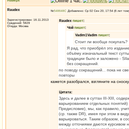
Наверх
Raudex
№
548648
Добавлено: Ср 02 Сен 20, 17:54 (6 лет том
Зарегистрирован: 16.11.2013
Raudex
пишет
:
Суждений: 5829
Откуда: Москва
Чой
пишет
:
Vadim1Vadim
пишет
:
Стоит ли вообще покупать?
Я рад, что приобрёл это издан
объёму изначальный текст сутты 
традиции было и заложено - Sīl
без сокращений.
по поводу сокращений... пока не све
повторы
кажется разобрался, взгляните на сноску
Цитата:
Здесь и далее в суттах III-ХIII, с
варьированием отдельных понятий) 
Предисловие), мы, как правило, уч
(ср. также DR), имея при этом в ви
варьироваться. Таким образом, в со
между отточиями даются курсивом но