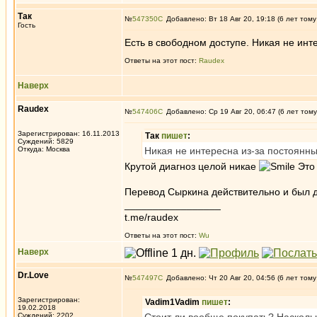
Так
№
547350
Добавлено: Вт 18 Авг 20, 19:18 (6 лет тому
Гость
Есть в свободном доступе. Никая не инт
Ответы на этот пост:
Raudex
Наверх
Raudex
№
547406
Добавлено: Ср 19 Авг 20, 06:47 (6 лет тому
Зарегистрирован: 16.11.2013
Так
пишет
:
Суждений: 5829
Откуда: Москва
Никая не интересна из-за постоянн
Крутой диагноз целой никае
Это 
Перевод Сыркина действительно и был дос
_________________
t.me/raudex
Ответы на этот пост:
Wu
Наверх
Dr.Love
№
547497
Добавлено: Чт 20 Авг 20, 04:56 (6 лет тому
Зарегистрирован:
Vadim1Vadim
пишет
:
19.02.2018
Суждений: 2202