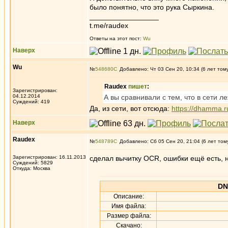
было понятно, что это рука Сыркина.
_________________
t.me/raudex
Ответы на этот пост:
Wu
Наверх
Wu
№
548680
Добавлено: Чт 03 Сен 20, 10:34 (6 лет том
Raudex
пишет
:
Зарегистрирован:
04.12.2014
А вы сравнивали с тем, что в сети ле
Суждений: 419
Да, из сети, вот отсюда:
https://dhamma.
Наверх
Raudex
№
548789
Добавлено: Сб 05 Сен 20, 21:04 (6 лет том
Зарегистрирован: 16.11.2013
сделал вычитку OCR, ошибки ещё есть, 
Суждений: 5829
Откуда: Москва
DN
Описание:
Имя файла:
Размер файла:
Скачано: