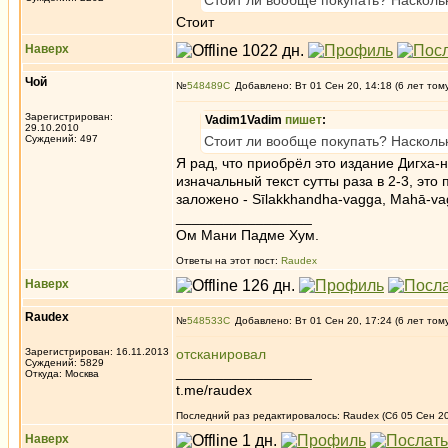
Стоит ли вообще покупать? Насколь
Стоит
Наверх
Чой
№
548489
Добавлено: Вт 01 Сен 20, 14:18 (6 лет том
Зарегистрирован:
Vadim1Vadim
пишет
:
29.10.2010
Суждений: 497
Стоит ли вообще покупать? Насколь
Я рад, что приобрёл это издание Дигха
изначальный текст сутты раза в 2-3, это
заложено - Sīlakkhandha-vagga, Mahā-va
_________________
Ом Мани Падме Хум.
Ответы на этот пост:
Raudex
Наверх
Raudex
№
548533
Добавлено: Вт 01 Сен 20, 17:24 (6 лет том
Зарегистрирован: 16.11.2013
отсканировал
Суждений: 5829
_________________
Откуда: Москва
t.me/raudex
Последний раз редактировалось: Raudex (Сб 05 Сен 20,
Наверх