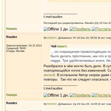
_________________
t.me/raudex
Последний раз редактировалось: Raudex (Ср 23 Сен 20,
Наверх
Raudex
№
549844
Добавлено: Пт 18 Сен 20, 05:50 (6 лет том
Зарегистрирован: 16.11.2013
Чой
пишет
:
Суждений: 5829
Откуда: Москва
....но сокращения превосходящие по
было делать трёхтомник, как это в т
vagga. Три удобочитаемых книги, бе
Разобрался в чём могло быть дело. В сут
повторяющийся почти без изменений. Сы
меткой
. В остальном Автор скорее даже
повторы. Так что не следует опасаться, 
_________________
t.me/raudex
Наверх
Raudex
№
550848
Добавлено: Ср 23 Сен 20, 14:05 (6 лет том