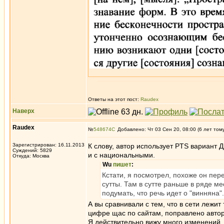
Ответы на этот пост:
Raudex
Наверх
Raudex
№
548674
Добавлено: Чт 03 Сен 20, 08:00 (6 лет том
Зарегистрирован: 16.11.2013
К слову, автор использует PTS вариант 
Суждений: 5829
и с национальными.
Откуда: Москва
Wu
пишет
:
Кстати, я посмотрел, похоже он пер
сутты. Там в сутте раньше в ряде м
подумать, что речь идет о "винняна"
А вы сравнивали с тем, что в сети лежит 
цифре щас по сайтам, поправлено авто
Я действительно вижу много изменений, о