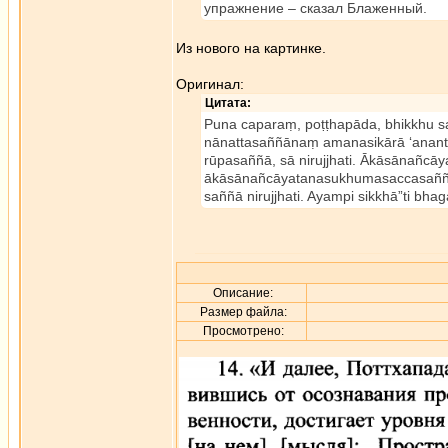
упражнение – сказал Блаженный.
Из нового на картинке.
Оригинал:
Цитата:
Puna caparaṃ, poṭṭhapāda, bhikkhu
nānattasaññānaṃ amanasikārā ‘ananto
rūpasaññā, sā nirujjhati. Ākāsānañc
ākāsānañcāyatanasukhumasaccasaññīye
saññā nirujjhati. Ayampi sikkhā”ti bha
Описание:
Размер файла:
Просмотрено: