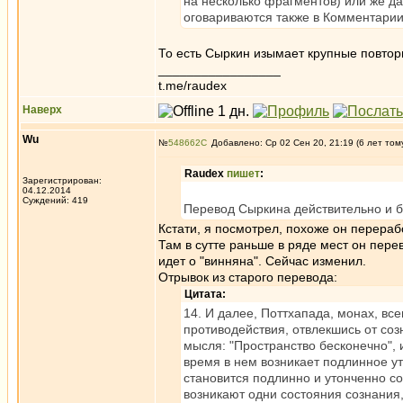
на несколько фрагментов) или же да
оговариваются также в Комментарии
То есть Сыркин изымает крупные повторы
_________________
t.me/raudex
Наверх
Wu
№
548662
Добавлено: Ср 02 Сен 20, 21:19 (6 лет том
Raudex
пишет
:
Зарегистрирован:
04.12.2014
Суждений: 419
Перевод Сыркина действительно и был
Кстати, я посмотрел, похоже он перераб
Там в сутте раньше в ряде мест он пере
идет о "винняна". Сейчас изменил.
Отрывок из старого перевода:
Цитата:
14. И далее, Поттхапада, монах, в
противодействия, отвлекшись от соз
мысля: "Пространство бесконечно", 
время в нем возникает подлинное ут
становится подлинно и утонченно с
возникают одни состояния сознания