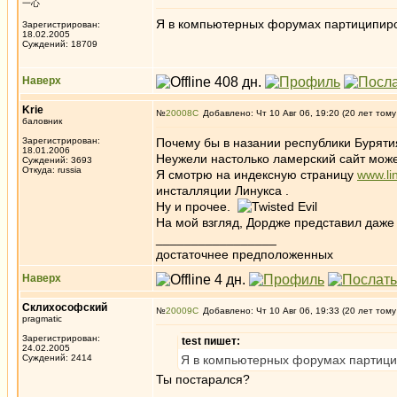
一心
Я в компьютерных форумах партиципирова
Зарегистрирован:
18.02.2005
Суждений: 18709
Наверх
Krie
№
20008
Добавлено: Чт 10 Авг 06, 19:20 (20 лет тому
баловник
Зарегистрирован:
Почему бы в назании республики Бурятия
18.01.2006
Неужели настолько ламерский сайт може
Суждений: 3693
Откуда: russia
Я смотрю на индексную страницу
www.li
инсталляции Линукса .
Ну и прочее.
На мой взгляд, Дордже представил даже
_________________
достаточнее предположенных
Наверх
Склихософский
№
20009
Добавлено: Чт 10 Авг 06, 19:33 (20 лет тому
pragmatic
Зарегистрирован:
test пишет:
24.02.2005
Суждений: 2414
Я в компьютерных форумах партиципи
Ты постарался?
_________________