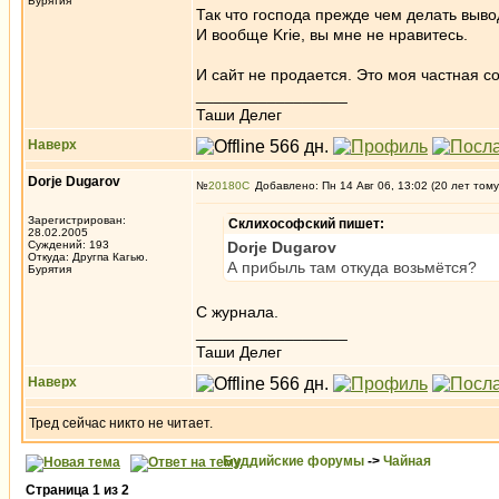
Бурятия
Так что господа прежде чем делать выво
И вообще Krie, вы мне не нравитесь.
И сайт не продается. Это моя частная с
_________________
Таши Делег
Наверх
Dorje Dugarov
№
20180
Добавлено: Пн 14 Авг 06, 13:02 (20 лет тому
Зарегистрирован:
Склихософский пишет:
28.02.2005
Суждений: 193
Dorje Dugarov
Откуда: Другпа Кагью.
А прибыль там откуда возьмётся?
Бурятия
С журнала.
_________________
Таши Делег
Наверх
Тред сейчас никто не читает.
Буддийские форумы
->
Чайная
Страница
1
из
2