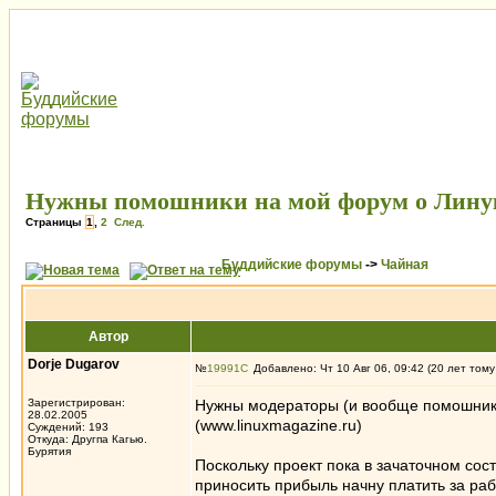
Нужны помошники на мой форум о Лину
Страницы
1
,
2
След.
Буддийские форумы
->
Чайная
Автор
Dorje Dugarov
№
19991
Добавлено: Чт 10 Авг 06, 09:42 (20 лет тому
Зарегистрирован:
Нужны модераторы (и вообще помошник
28.02.2005
(www.linuxmagazine.ru)
Суждений: 193
Откуда: Другпа Кагью.
Бурятия
Поскольку проект пока в зачаточном со
приносить прибыль начну платить за раб