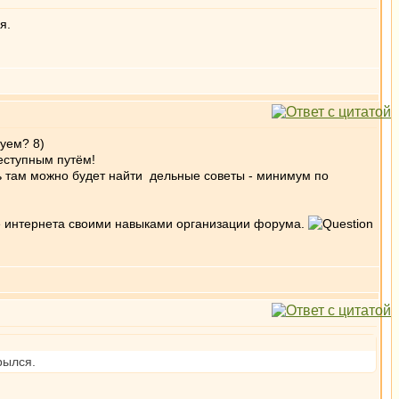
я.
туем? 8)
еступным путём!
ь там можно будет найти дельные советы - минимум по
ние интернета своими навыками организации форума.
рылся.