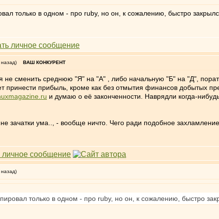
л только в одном - про ruby, но он, к сожалению, быстро закрылс
 назад)
ВАШ КОНКУРЕНТ
 не сменить среднюю "Я" на "А" , либо начальную "Б" на "Д", пора
т принести прибыль, кроме как без отмытия финансов добытых пр
nuxmagazine.ru
и думаю о её законченности. Наврядли когда-нибуд
 не зачатки ума.., - вообще ничто. Чего ради подобное захламле
 назад)
ровал только в одном - про ruby, но он, к сожалению, быстро зак