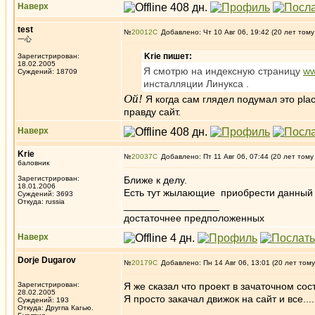
Наверх
test
№
20012
Добавлено: Чт 10 Авг 06, 19:42 (20 лет тому
一心
Krie пишет:
Зарегистрирован:
18.02.2005
Я смотрю на индексную страницу
ww
Суждений: 18709
инсталляции Линукса .
Ой!
Я когда сам глядел подумал это plac
правду сайт.
Наверх
Krie
№
20037
Добавлено: Пт 11 Авг 06, 07:44 (20 лет тому
баловник
Зарегистрирован:
Ближе к делу.
18.01.2006
Есть тут жылающие приобрести данный
Суждений: 3693
Откуда: russia
_________________
достаточнее предположенных
Наверх
Dorje Dugarov
№
20179
Добавлено: Пн 14 Авг 06, 13:01 (20 лет тому
Зарегистрирован:
Я же сказал что проект в зачаточном сос
28.02.2005
Я просто закачал движок на сайт и все..
Суждений: 193
Откуда: Другпа Кагью.