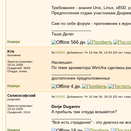
Требования - знания Unix, Linux, xBSD. р
Предпочтения отдаю участникам Дхарм
Сам по себе форум - приложение к журн
_________________
Таши Делег
Наверх
Krie
№
19998
Добавлено: Чт 10 Авг 06, 14:54 (20 лет тому
баловник
Зарегистрирован:
Насмешил.
18.01.2006
По теме архиватора WinUha сделаеш расс
Суждений: 3693
Откуда: russia
_________________
достаточнее предположенных
Наверх
Склихософский
№
20002
Добавлено: Чт 10 Авг 06, 18:16 (20 лет тому
pragmatic
Зарегистрирован:
Dorje Dugarov
24.02.2005
А прибыль там откуда возьмётся?
Суждений: 2414
_________________
"Всё есть страдание" - это диагноз не вс
Наверх