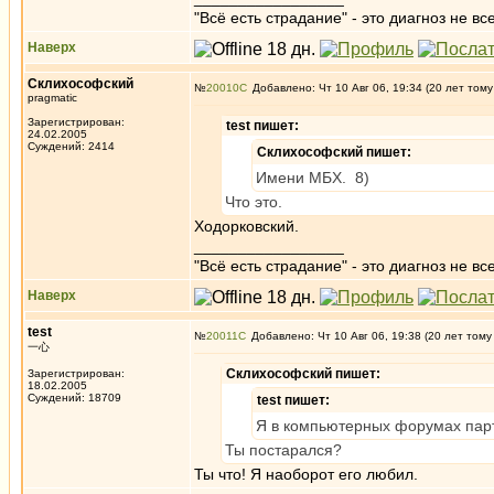
"Всё есть страдание" - это диагноз не вс
Наверх
Склихософский
№
20010
Добавлено: Чт 10 Авг 06, 19:34 (20 лет тому
pragmatic
Зарегистрирован:
test пишет:
24.02.2005
Суждений: 2414
Склихософский пишет:
Имени МБХ. 8)
Что это.
Ходорковский.
_________________
"Всё есть страдание" - это диагноз не вс
Наверх
test
№
20011
Добавлено: Чт 10 Авг 06, 19:38 (20 лет тому
一心
Склихософский пишет:
Зарегистрирован:
18.02.2005
Суждений: 18709
test пишет:
Я в компьютерных форумах парти
Ты постарался?
Ты что! Я наоборот его любил.