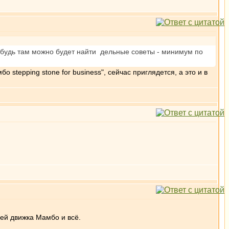
ибудь там можно будет найти дельные советы - минимум по
 stеpping stonе fоr businеss", сейчас приглядется, а это и в
плей движка Мамбо и всё.