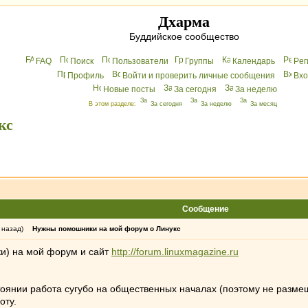
Дхарма
Буддийское сообщество
FAQ
Поиск
Пользователи
Группы
Календарь
Peг
Профиль
Войти и проверить личные сообщения
Вхo
Новые посты
За сегодня
За неделю
В этом разделе:
За сегодня
За неделю
За месяц
кс
Сообщение
 назад)
Нужны помошники на мой форум о Линукс
и) на мой форум и сайт
http://forum.linuxmagazine.ru
стоянии работа сугубо на общественных началах (поэтому не разме
оту.