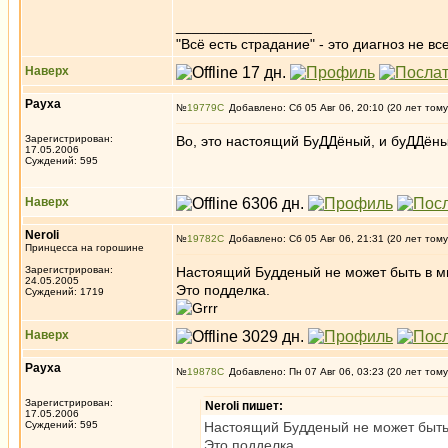
_________________
"Всё есть страдание" - это диагноз не вс
Наверх
Рауха
№
19779
Добавлено: Сб 05 Авг 06, 20:10 (20 лет тому
Зарегистрирован:
Во, это настоящий БуДДёный, и буДДён
17.05.2006
Суждений: 595
Наверх
Neroli
№
19782
Добавлено: Сб 05 Авг 06, 21:31 (20 лет тому
Принцесса на горошине
Зарегистрирован:
Настоящий Будденый не может быть в 
24.05.2005
Это подделка.
Суждений: 1719
Наверх
Рауха
№
19878
Добавлено: Пн 07 Авг 06, 03:23 (20 лет тому
Зарегистрирован:
Neroli пишет:
17.05.2006
Суждений: 595
Настоящий Будденый не может быть
Это подделка.