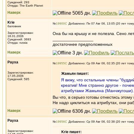
Суждений: 293
Откуда: The Earth Planet
Наверх
Krie
№
19900
Добавлено: Пн 07 Авг 06, 13:05 (20 лет тому
баловник
Зарегистрирован:
Она бы на крышу и не полезла. Сено лет
18.01.2006
_________________
Суждений: 3693
Откуда: russia
достаточнее предположенных
Наверх
Рауха
№
19955
Добавлено: Ср 09 Авг 06, 02:35 (20 лет тому
Зарегистрирован:
Жамьян пишет:
17.05.2006
Суждений: 595
Я вижу, что остальные члены "будди
креатив! Мне странно другое - почем
атрибутами Жамьяна (Манчжугоши)..
Вы что, в серьез готовы отнестись этому
Не надо циклиться на атрибутах, они раб
Наверх
Рауха
№
19956
Добавлено: Ср 09 Авг 06, 02:38 (20 лет тому
Зарегистрирован:
Krie пишет: