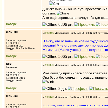
Дык сказано ж - он на путь просветления
оставил.
А то ещё спрашивать начнут - "а где шашк
Наверх
Жамьян
№
19884
Добавлено: Пн 07 Авг 06, 08:42 (20 лет тому
Зарегистрирован:
Я вижу, что остальные члены "буддийск
01.02.2006
креатив! Мне странно другое - почему Д
Суждений: 293
Откуда: The Earth Planet
Жамьяна (Манчжугоши)... никогда раньш
Наверх
Krie
№
19885
Добавлено: Пн 07 Авг 06, 09:11 (20 лет тому
баловник
Зарегистрирован:
Мне лошадь приснилась после креатива 
18.01.2006
Она была без седла и поводьев, пришлос
Суждений: 3693
Откуда: russia
Наверх
Жамьян
№
19887
Добавлено: Пн 07 Авг 06, 09:40 (20 лет тому
Зарегистрирован:
Хорошо, что хоть не пришлось тащить ее
01.02.2006