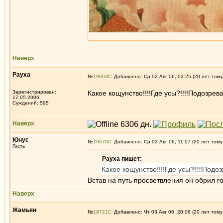
Наверх
Рауха
№
19663
Добавлено: Ср 02 Авг 06, 03:25 (20 лет тому
Зарегистрирован:
Какое кощунство!!!!Где усы?!!!!Подозре
17.05.2006
Суждений: 595
Наверх
Юнус
№
19670
Добавлено: Ср 02 Авг 06, 11:07 (20 лет тому
Гость
Рауха пишет:
Какое кощунство!!!!Где усы?!!!!Под
Встав на путь просветвления он обрил г
Наверх
Жамьян
№
19721
Добавлено: Чт 03 Авг 06, 20:06 (20 лет тому