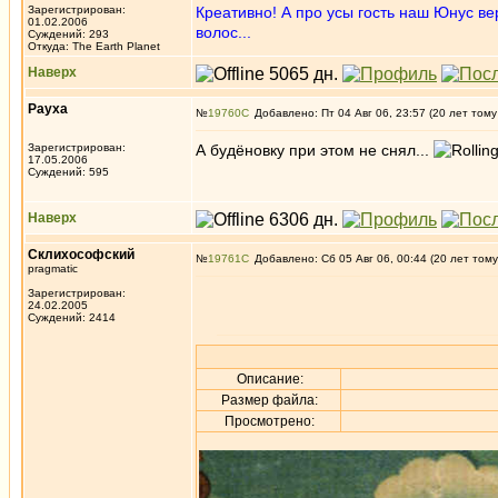
Зарегистрирован:
Креативно! А про усы гость наш Юнус ве
01.02.2006
волос...
Суждений: 293
Откуда: The Earth Planet
Наверх
Рауха
№
19760
Добавлено: Пт 04 Авг 06, 23:57 (20 лет тому
Зарегистрирован:
А будёновку при этом не снял...
17.05.2006
Суждений: 595
Наверх
Склихософский
№
19761
Добавлено: Сб 05 Авг 06, 00:44 (20 лет тому
pragmatic
Зарегистрирован:
24.02.2005
Суждений: 2414
Описание:
Размер файла:
Просмотрено: