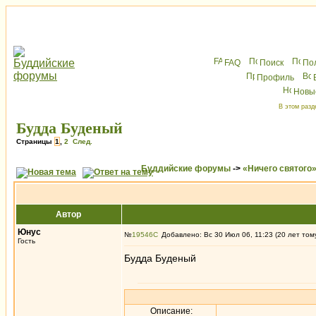
FAQ
Поиск
По
Профиль
Новы
В этом разд
Будда Буденый
Страницы
1
,
2
След.
Буддийские форумы
->
«Ничего святого
Автор
Юнус
№
19546
Добавлено: Вс 30 Июл 06, 11:23 (20 лет том
Гость
Будда Буденый
Описание: