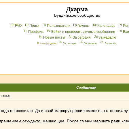
Дхарма
Буддийское сообщество
FAQ
Поиск
Пользователи
Группы
Календарь
Peг
Профиль
Войти и проверить личные сообщения
Вхo
Новые посты
За сегодня
За неделю
В этом разделе:
За сегодня
За неделю
За месяц
»
Сообщение
 назад)
гда не возникло. Да и свой маршрут решил сменить, т.к. поначалу
вращением откуда-то, мешающее. После смены маршута ради клячи