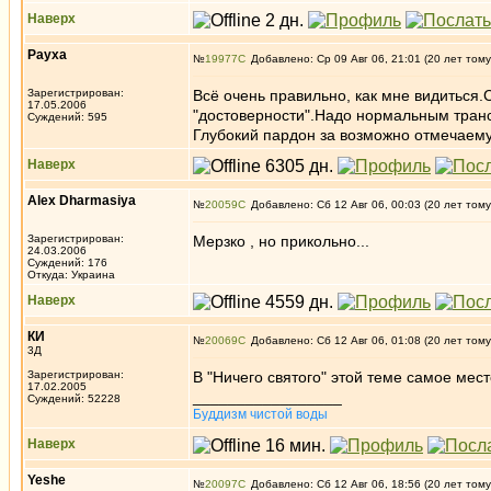
Наверх
Рауха
№
19977
Добавлено: Ср 09 Авг 06, 21:01 (20 лет тому
Зарегистрирован:
Всё очень правильно, как мне видиться
17.05.2006
"достоверности".Надо нормальным трансп
Суждений: 595
Глубокий пардон за возможно отмечаем
Наверх
Alex Dharmasiya
№
20059
Добавлено: Сб 12 Авг 06, 00:03 (20 лет тому
Зарегистрирован:
Мерзко , но прикольно...
24.03.2006
Суждений: 176
Откуда: Украина
Наверх
КИ
№
20069
Добавлено: Сб 12 Авг 06, 01:08 (20 лет тому
3Д
Зарегистрирован:
В "Ничего святого" этой теме самое мест
17.02.2005
_________________
Суждений: 52228
Буддизм чистой воды
Наверх
Yeshe
№
20097
Добавлено: Сб 12 Авг 06, 18:56 (20 лет тому