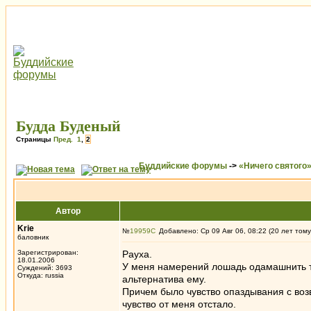
Будда Буденый
Страницы
Пред.
1
,
2
Буддийские форумы
->
«Ничего святого
Автор
Krie
№
19959
Добавлено: Ср 09 Авг 06, 08:22 (20 лет тому
баловник
Зарегистрирован:
Рауха.
18.01.2006
У меня намерений лошадь одамашнить то
Суждений: 3693
Откуда: russia
альтернатива ему.
Причем было чувство опаздывания с воз
чувство от меня отстало.