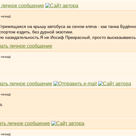
 назад)
.Стремящаяся на крышу автобуса за сеном кляча - как танка Будё
ортом ездить, без дурной экзотики.
ую назидательность.Я не Иосиф Прекрасный, просто высказываюсь
 назад)
 назад)
о.
 назад)