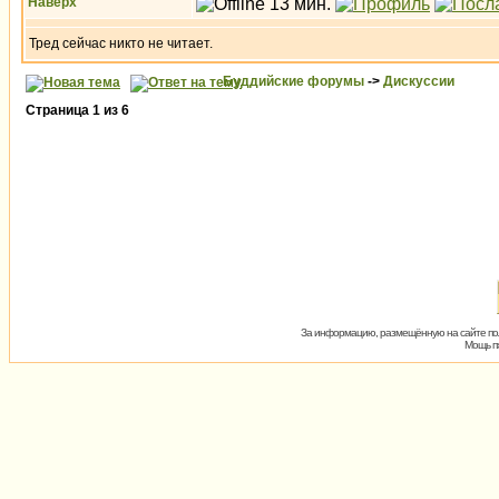
Наверх
Тред сейчас никто не читает.
Буддийские форумы
->
Дискуссии
Страница
1
из
6
За информацию, размещённую на сайте пол
Мощь пх