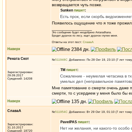
возвращается чуть позже.
Sunken
пишет
:
Есть прок, если скорбь видоизменяе
Появилось ощущение что я тоже прожил 
_________________
Это сообщение будет неодобрено Antaradhana.
Бродит дурачок по лесу, ищет дурачок глупее меня.
Ответы на этот пост:
СлаваА
Наверх
Рената Скот
№
511948
Добавлено: Пн 28 Окт 19, 23:10 (7 лет тому
ТМ
пишет
:
Зарегистрирован:
29.09.2017
Сожаление - неумелая четасика в тх
Суждений: 14208
умелых дел (неправильное памятов
Мне памятование о смерти очень даже по
смерти, то с усердием у меня было бы е
Наверх
СлаваА
№
511954
Добавлено: Вт 29 Окт 19, 01:10 (7 лет тому
PavelPAS
пишет
:
Зарегистрирован:
31.10.2017
Нет ни желания, ни какого-то особо 
Суждений: 18720