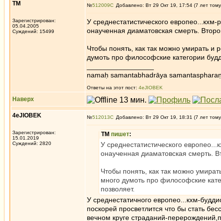
ТМ
№
512009
Добавлено: Вт 29 Окт 19, 17:54 (7 лет тому
Зарегистрирован:
У среднестатистического европео...кхм-р
05.04.2005
онаученная диаматовская смерть. Второй
Суждений: 15499
Чтобы понять, как так можно умирать и 
думоть про философские категории будди
_________________
namaḥ samantabhadrāya samantaspharaṇ
Ответы на этот пост:
4eJIOBEK
Наверх
4eJIOBEK
№
512013
Добавлено: Вт 29 Окт 19, 18:31 (7 лет тому
Зарегистрирован:
ТМ
пишет
:
15.01.2019
Суждений: 2820
У среднестатистического европео...к
онаученная диаматовская смерть. Вт
Чтобы понять, как так можно умират
много думоть про философские катег
позволяет.
У среднестатичного европео...кхм-будди
поскорей просветлится что бы стать бес
вечном круге страданий-перерождений,п