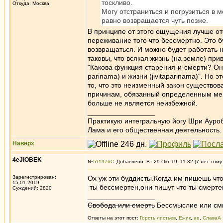
тоскливо.
Откуда: Москва
Могу отстраниться и погрузиться в 
равно возвращается чуть позже.
В принципе от этого ощущения лучше отс
переживание того что бессмертно. Это б
возвращаться. И можно будет работать н
таковы, что всякая жизнь (на земле) при
"Какова функция старения-и-смерти? Он
parinama) и жизни (jivitaparinama)". Но 
то, что это неизменный закон существо
причинам, обязанный определенным мен
больше не является неизбежной.
_________________
Практикую интегральную йогу Шри Ауроб
Лама и его общественная деятельность.
Наверх
4eJIOBEK
№
511976
Добавлено: Вт 29 Окт 19, 11:32 (7 лет тому
Зарегистрирован:
Ох уж эти буддисты.Когда им пишешь что
15.01.2019
ты бессмертен,они пишут что ты смертен
Суждений: 2820
_________________
Свобода или смерть
Бессмыслие или см
Ответы на этот пост:
Горсть листьев
,
Ёжик
,
ae
,
СлаваА