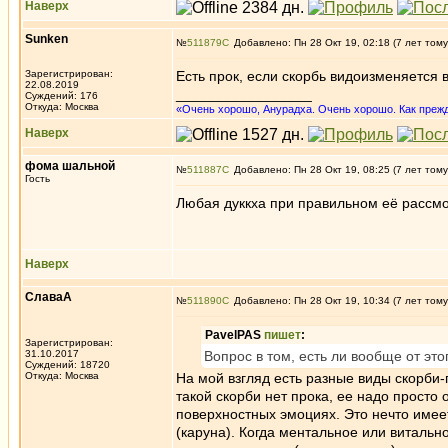
Наверх
Sunken
№
511879
Добавлено: Пн 28 Окт 19, 02:18 (7 лет тому
Зарегистрирован:
Есть прок, если скорбь видоизменяется 
22.08.2019
_________________
Суждений: 176
Откуда: Москва
«Очень хорошо, Анурадха. Очень хорошо. Как прежде
Наверх
фома шальной
№
511887
Добавлено: Пн 28 Окт 19, 08:25 (7 лет тому
Гость
Любая дуккха при правильном её рассмо
Наверх
СлаваА
№
511890
Добавлено: Пн 28 Окт 19, 10:34 (7 лет тому
PavelPAS
пишет
:
Зарегистрирован:
31.10.2017
Вопрос в том, есть ли вообще от это
Суждений: 18720
Откуда: Москва
На мой взгляд есть разные виды скорби-
такой скорби нет прока, ее надо просто 
поверхностных эмоциях. Это нечто имее
(каруна). Когда ментальное или витальн