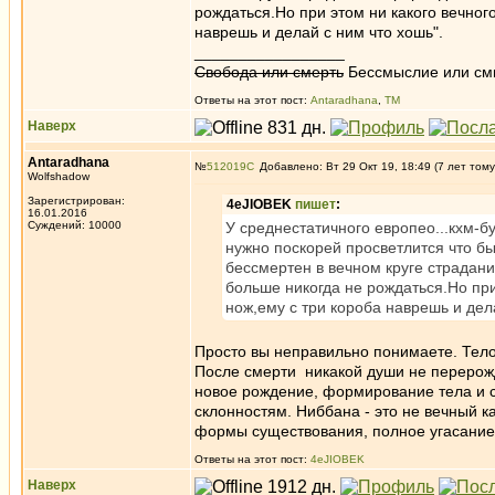
рождаться.Но при этом ни какого вечного
наврешь и делай с ним что хошь".
_________________
Свобода или смерть
Бессмыслие или см
Ответы на этот пост:
Antaradhana
,
ТМ
Наверх
Antaradhana
№
512019
Добавлено: Вт 29 Окт 19, 18:49 (7 лет тому
Wolfshadow
Зарегистрирован:
4eJIOBEK
пишет
:
16.01.2016
Суждений: 10000
У среднестатичного европео...кхм-б
нужно поскорей просветлится что бы
бессмертен в вечном круге страдан
больше никогда не рождаться.Но при 
нож,ему с три короба наврешь и дел
Просто вы неправильно понимаете. Тело
После смерти никакой души не перерожд
новое рождение, формирование тела и с
склонностям. Ниббана - это не вечный
формы существования, полное угасание,
Ответы на этот пост:
4eJIOBEK
Наверх