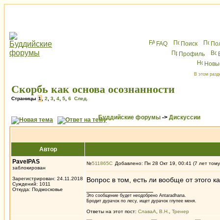
FAQ
Поиск
По
Профиль
Новы
В этом разд
Скорбь как основа осознанности
Страницы
1
,
2
,
3
,
4
,
5
,
6
След.
Буддийские форумы
->
Дискуссии
Автор
PavelPAS
№
511865
Добавлено: Пн 28 Окт 19, 00:41 (7 лет тому
заблокирован
Зарегистрирован: 24.11.2018
Вопрос в том, есть ли вообще от этого к
Суждений: 1011
_________________
Откуда: Подмосковье
Это сообщение будет неодобрено Antaradhana.
Бродит дурачок по лесу, ищет дурачок глупее меня.
Ответы на этот пост:
СлаваА
,
В.Н.
,
Тренер