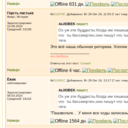
Наверх
Горсть листьев
№
511978
Добавлено: Вт 29 Окт 19, 11:53 (7 лет тому
Фикус, Историк
Зарегистрирован:
4eJIOBEK
пишет
:
10.09.2010
Суждений: 31236
Ох уж эти буддисты.Когда им пишешь
что ты бессмертен,они пишут что ты
тяге.
Это всё наша обычная риторика. Хлопки
_________________
нео-буддист
Ответы на этот пост:
СлаваА
Наверх
Ёжик
№
511981
Добавлено: Вт 29 Окт 19, 13:17 (7 лет тому
заблокирован
4eJIOBEK
пишет
:
Зарегистрирован:
08.03.2014
Ох уж эти буддисты.Когда им пишешь
Суждений: 16142
что ты бессмертен,они пишут что ты
тяге.
"Паазвольте… У меня все ходы записаны!
Наверх