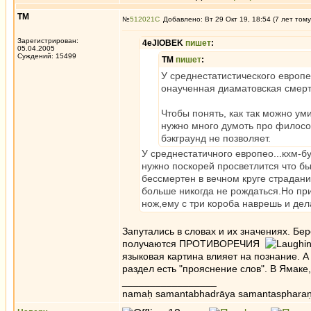
ТМ
№
512021
Добавлено: Вт 29 Окт 19, 18:54 (7 лет тому
Зарегистрирован:
4eJIOBEK
пишет
:
05.04.2005
Суждений: 15499
ТМ
пишет
:
У среднестатистического европео
онаученная диаматовская смерть
Чтобы понять, как так можно ум
нужно много думоть про философ
бэкграунд не позволяет.
У среднестатичного европео...кхм-б
нужно поскорей просветлится что бы
бессмертен в вечном круге страдан
больше никогда не рождаться.Но при 
нож,ему с три короба наврешь и дел
Запутались в словах и их значениях. Бер
получаются ПРОТИВОРЕЧИЯ
языковая картина влияет на познание. 
раздел есть "прояснение слов". В Ямаке,
_________________
namaḥ samantabhadrāya samantaspharaṇ