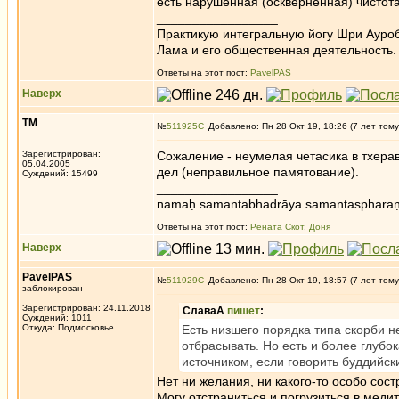
есть нарушенная (оскверненная) чистота
_________________
Практикую интегральную йогу Шри Ауроб
Лама и его общественная деятельность.
Ответы на этот пост:
PavelPAS
Наверх
ТМ
№
511925
Добавлено: Пн 28 Окт 19, 18:26 (7 лет тому
Зарегистрирован:
Сожаление - неумелая четасика в тхера
05.04.2005
дел (неправильное памятование).
Суждений: 15499
_________________
namaḥ samantabhadrāya samantaspharaṇ
Ответы на этот пост:
Рената Скот
,
Доня
Наверх
PavelPAS
№
511929
Добавлено: Пн 28 Окт 19, 18:57 (7 лет тому
заблокирован
Зарегистрирован: 24.11.2018
СлаваА
пишет
:
Суждений: 1011
Откуда: Подмосковье
Есть низшего порядка типа скорби н
отбрасывать. Но есть и более глубо
источником, если говорить буддийск
Нет ни желания, ни какого-то особо сост
Могу отстраниться и погрузиться в меди