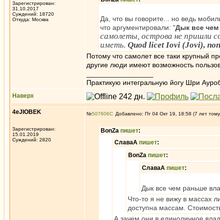
Зарегистрирован:
31.10.2017
Суждений: 18720
Да, что вы говорите... но ведь моб
Откуда: Москва
что аргументировали: "
Дык все чем
самолеты, острова не пришли с
иметь.
Quod licet Iovi (Jovi), non
Потому что самолет все таки крупный п
другие люди имеют возможность пользов
_________________
Практикую интегральную йогу Шри Ауроб
Наверх
4eJIOBEK
№
507606
Добавлено: Пт 04 Окт 19, 18:58 (7 лет тому
Зарегистрирован:
BonZa
пишет
:
15.01.2019
Суждений: 2820
СлаваА
пишет
:
BonZa
пишет
:
СлаваА
пишет
:
Дык все чем раньше вла
Что-то я не вижу в массах л
доступна массам. Стоимость
А зачем они в единоличное влад