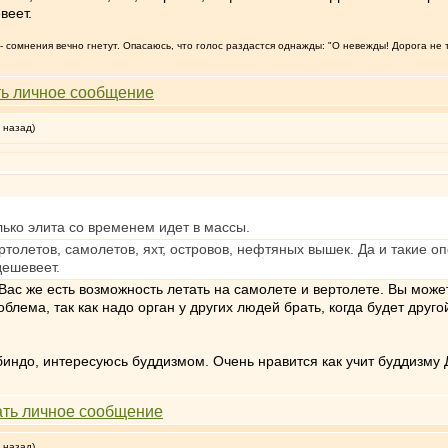
веет.
т, - сомнения вечно гнетут. Опасаюсь, что голос раздастся однажды: "О невежды! Дорога не 
 назад)
ько элита со временем идет в массы.
ртолетов, самолетов, яхт, островов, нефтяных вышек. Да и такие о
дешевеет.
Вас же есть возможность летать на самолете и вертолете. Вы может
блема, так как надо орган у других людей брать, когда будет дру
индо, интересуюсь буддизмом. Очень нравится как учит буддизму 
 назад)