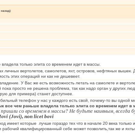
 назад)
 владела только элита со временем идет в массы.
ах личных вертолетов, самолетов, яхт, островов, нефтяных вышек. 
ость этих операций ни как не дешевеет.
владение. У Вас же есть возможность летать на самолете и вертоле
 пока просто не решена проблема, так как надо орган у других люд
рую для примера) станет доступнее.
 мобильный телефон у нас у каждого есть свой, почему-то вы одной
к все чем раньше владела только элита со временем идет в 
 пришли со временем в массы? Не будьте наивным, всегда 
Iovi (Jovi), non licet bovi
д имеет которые лучше гораздо тех что в начале 20 века только
е рабочий квалифицированный себе может позволить,так же и яхты,