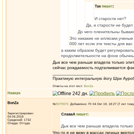
Так
пишет
:
И старости нет?
Да, и старости не буде
До чего пленительны бываю
Это никакие не иллюзии,ученые 
000 лет если эти тексты для вас
а каким образом будет регулировать
продолжительности на фоне обычны
Дык все чем раньше владела только эли
сейчас рождаемость подталкивается факт
_________________
Практикую интегральную йогу Шри Ауроб
Ответы на этот пост:
BonZa
Наверх
BonZa
№
507597
Добавлено: Пт 04 Окт 19, 18:27 (7 лет тому
Зарегистрирован:
СлаваА
пишет
:
04.04.2016
Суждений: 1732
Откуда: Oттyдa
Дык все чем раньше владела только 
Что-то я не вижу в массах личных вертол