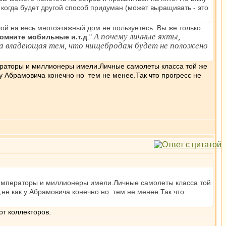
 когда будет другой способ придуман (может выращивать - это
лой на весь многоэтажный дом не пользуетесь. Вы же только
А почему личные яхты,
помните мобильные и.т.д
."
ита владеющая тем, что нищебродам будет не положено
ераторы и миллионеры имели.Личные самолеты класса той же
у Абрамовича конечно но тем не менее.Так что прогресс не
 императоры и миллионеры имели.Личные самолеты класса той
не как у Абрамовича конечно но тем не менее.Так что
от коллекторов.