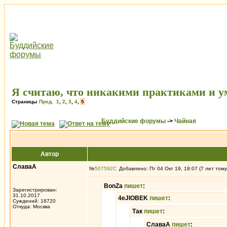
Я считаю, что никакими практиками и у
Страницы
Пред.
1
,
2
,
3
,
4
,
5
Буддийские форумы
->
Чайная
Автор
СлаваА
№
507592
Добавлено: Пт 04 Окт 19, 18:07 (7 лет тому
BonZa
пишет
:
Зарегистрирован:
31.10.2017
4eJIOBEK
пишет
:
Суждений: 18720
Откуда: Москва
Так
пишет
:
СлаваА
пишет
: