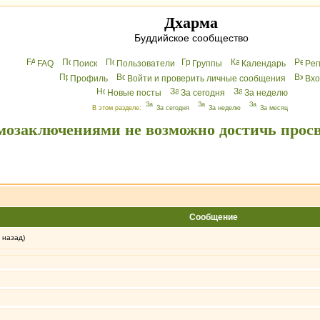
Дхарма
Буддийское сообщество
FAQ
Поиск
Пользователи
Группы
Календарь
Peг
Профиль
Войти и проверить личные сообщения
Вхo
Новые посты
За сегодня
За неделю
В этом разделе:
За сегодня
За неделю
За месяц
мозаключениями не возможно достичь прос
Сообщение
 назад)