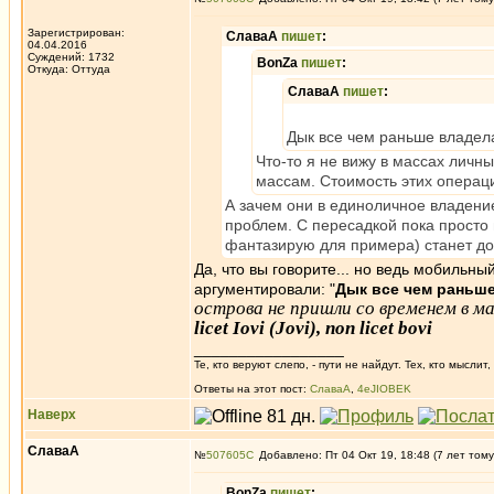
Зарегистрирован:
СлаваА
пишет
:
04.04.2016
Суждений: 1732
BonZa
пишет
:
Откуда: Oттyдa
СлаваА
пишет
:
Дык все чем раньше владела
Что-то я не вижу в массах личны
массам. Стоимость этих операци
А зачем они в единоличное владение
проблем. С пересадкой пока просто 
фантазирую для примера) станет до
Да, что вы говорите... но ведь мобильны
аргументировали: "
Дык все чем раньше
острова не пришли со временем в 
licet Iovi (Jovi), non licet bovi
_________________
Те, кто веруют слепо, - пути не найдут. Тех, кто мысли
Ответы на этот пост:
СлаваА
,
4eJIOBEK
Наверх
СлаваА
№
507605
Добавлено: Пт 04 Окт 19, 18:48 (7 лет тому
BonZa
пишет
: