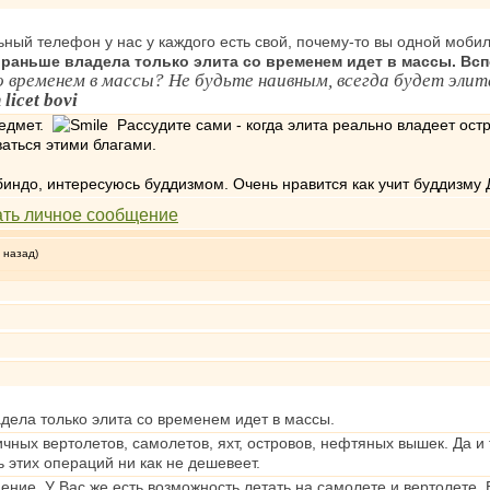
ильный телефон у нас у каждого есть свой, почему-то вы одной моби
 раньше владела только элита со временем идет в массы. Вс
о временем в массы? Не будьте наивным, всегда будет эл
 licet bovi
редмет.
Рассудите сами - когда элита реально владеет остро
аться этими благами.
индо, интересуюсь буддизмом. Очень нравится как учит буддизму 
 назад)
дела только элита со временем идет в массы.
ичных вертолетов, самолетов, яхт, островов, нефтяных вышек. Да и
 этих операций ни как не дешевеет.
ение. У Вас же есть возможность летать на самолете и вертолете. 