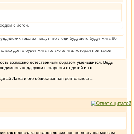
ходом с йогой.
уддийских текстах пишут что люди будущего будут жить 80
лько долго будет жить только элита, которая при такой
мость возможно естественным образом уменьшится. Ведь
димость поддержки в старости от детей и.т.п.
Далай Лама и его общественная деятельность.
ции как пересадка органов до сих пор не доступна массам.