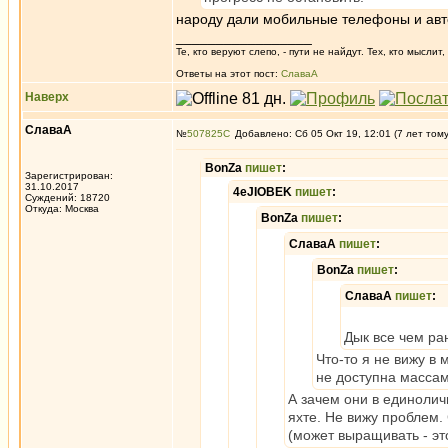
народу дали мобильные телефоны и автом
_________________
Те, кто веруют слепо, - пути не найдут. Тех, кто мысли
Ответы на этот пост:
СлаваА
Наверх
СлаваА
№
507825
Добавлено: Сб 05 Окт 19, 12:01 (7 лет том
BonZa
пишет
:
Зарегистрирован:
31.10.2017
4eJIOBEK
пишет
:
Суждений: 18720
Откуда: Москва
BonZa
пишет
:
СлаваА
пишет
:
BonZa
пишет
:
СлаваА
пишет
:
Дык все чем ра
Что-то я не вижу в
не доступна массам
А зачем они в единолич
яхте. Не вижу проблем.
(может выращивать - эт