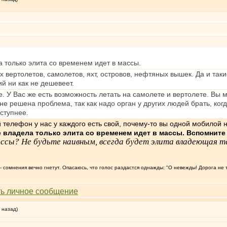
 только элита со временем идет в массы.
х вертолетов, самолетов, яхт, островов, нефтяных вышек. Да и так
й ни как не дешевеет.
. У Вас же есть возможность летать на самолете и вертолете. Вы м
не решена проблема, так как надо орган у других людей брать, ког
ступнее.
й телефон у нас у каждого есть свой, почему-то вы одной мобилой 
 владела только элита со временем идет в массы. Вспомните
массы? Не будьте наивным, всегда будет элита владеющая 
т, - сомнения вечно гнетут. Опасаюсь, что голос раздастся однажды: "О невежды! Дорога не 
 назад)