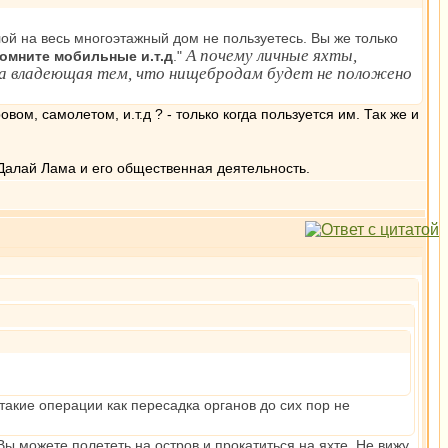
лой на весь многоэтажный дом не пользуетесь. Вы же только
А почему личные яхты,
помните мобильные и.т.д
."
ита владеющая тем, что нищебродам будет не положено
вом, самолетом, и.т.д ? - только когда пользуется им. Так же и
Далай Лама и его общественная деятельность.
 такие операции как пересадка органов до сих пор не
Вы можете полететь на остров и прокатиться на яхте. Не вижу