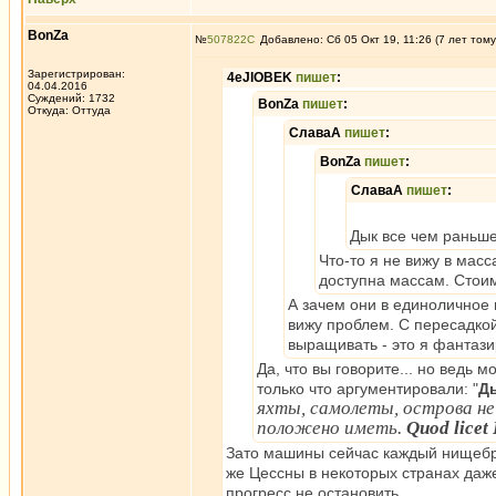
BonZa
№
507822
Добавлено: Сб 05 Окт 19, 11:26 (7 лет тому
Зарегистрирован:
4eJIOBEK
пишет
:
04.04.2016
Суждений: 1732
BonZa
пишет
:
Откуда: Oттyдa
СлаваА
пишет
:
BonZa
пишет
:
СлаваА
пишет
:
Дык все чем раньше
Что-то я не вижу в масс
доступна массам. Стоим
А зачем они в единоличное 
вижу проблем. С пересадкой
выращивать - это я фантази
Да, что вы говорите... но ведь
только что аргументировали: "
Ды
яхты, самолеты, острова не
положено иметь.
Quod licet 
Зато машины сейчас каждый нищебро
же Цессны в некоторых странах даж
прогресс не остановить.