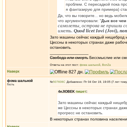
проблем. С пересадкой пока про
я фантазирую для примера) ста
Да, что вы говорите... но ведь моб
что аргументировали: "
Дык все чем
самолеты, острова не пришли с
иметь.
Quod licet Iovi (Jovi), non
Зато машины сейчас каждый нищеброд им
Цессны в некоторых странах даже рабоч
остановить.
_________________
Свобода или смерть
Бессмыслие или см
Ответы на этот пост:
фома шальной
,
BonZa
Наверх
фома шальной
№
507608
Добавлено: Пт 04 Окт 19, 19:05 (7 лет тому
Гость
4eJIOBEK
пишет
:
Зато машины сейчас каждый нищебро
же Цессны в некоторых странах даж
прогресс не остановить.
В некоторых странах половина населени
Наверх