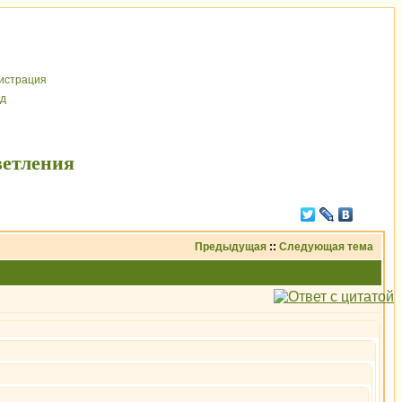
иcтрaция
д
ветления
Предыдущая
::
Следующая тема