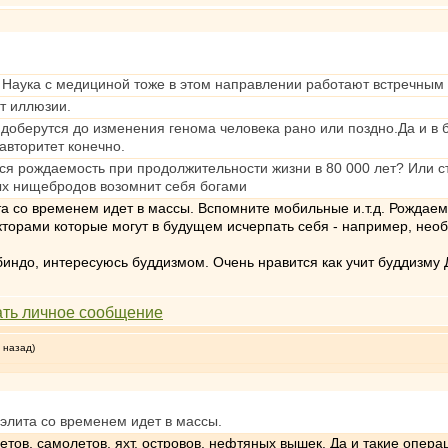
т. Наука с медициной тоже в этом направлении работают встречным 
т иллюзии.
доберутся до изменения генома человека рано или поздно.Да и в б
 авторитет конечно.
ся рождаемость при продолжительности жизни в 80 000 лет? Или сто
х нищебродов возомнит себя богами
та со временем идет в массы. Вспомните мобильные и.т.д. Рождае
орами которые могут в будущем исчерпать себя - например, необхо
индо, интересуюсь буддизмом. Очень нравится как учит буддизму 
 назад)
элита со временем идет в массы.
етов, самолетов, яхт, островов, нефтяных вышек. Да и такие опера