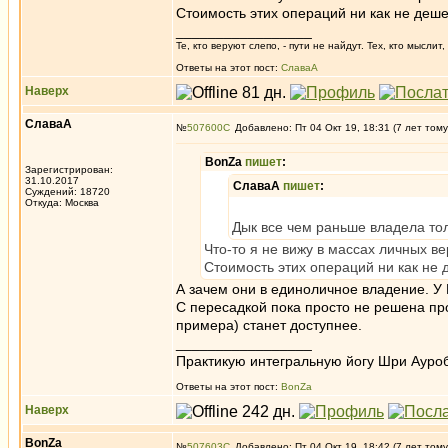
Стоимость этих операций ни как не деше
_________________
Те, кто веруют слепо, - пути не найдут. Тех, кто мысли
Ответы на этот пост:
СлаваА
Наверх
СлаваА
№
507600
Добавлено: Пт 04 Окт 19, 18:31 (7 лет тому
BonZa
пишет
:
Зарегистрирован:
31.10.2017
СлаваА
пишет
:
Суждений: 18720
Откуда: Москва
Дык все чем раньше владела тол
Что-то я не вижу в массах личных ве
Стоимость этих операций ни как не 
А зачем они в единоличное владение. У 
С пересадкой пока просто не решена про
примера) станет доступнее.
_________________
Практикую интегральную йогу Шри Ауроб
Ответы на этот пост:
BonZa
Наверх
BonZa
№
507603
Добавлено: Пт 04 Окт 19, 18:42 (7 лет тому