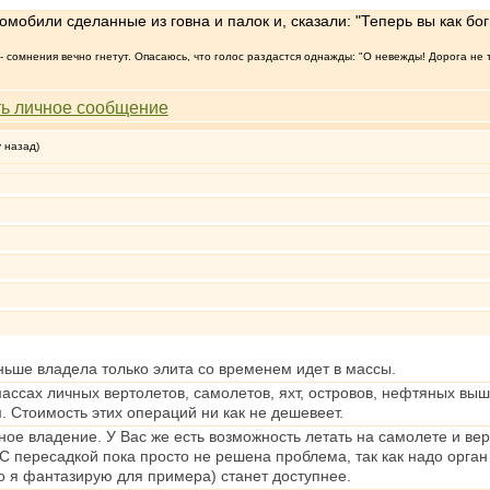
обили сделанные из говна и палок и, сказали: "Теперь вы как боги
т, - сомнения вечно гнетут. Опасаюсь, что голос раздастся однажды: "О невежды! Дорога не 
у назад)
ньше владела только элита со временем идет в массы.
 массах личных вертолетов, самолетов, яхт, островов, нефтяных выш
. Стоимость этих операций ни как не дешевеет.
ное владение. У Вас же есть возможность летать на самолете и вер
 С пересадкой пока просто не решена проблема, так как надо орган
о я фантазирую для примера) станет доступнее.