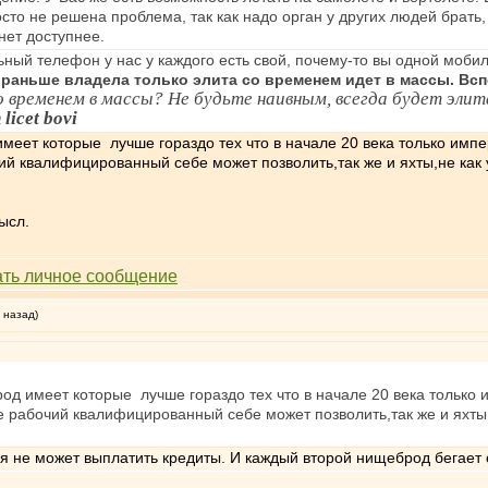
сто не решена проблема, так как надо орган у других людей брать,
нет доступнее.
ильный телефон у нас у каждого есть свой, почему-то вы одной моби
 раньше владела только элита со временем идет в массы. Вс
о временем в массы? Не будьте наивным, всегда будет эл
 licet bovi
еет которые лучше гораздо тех что в начале 20 века только имп
ий квалифицированный себе может позволить,так же и яхты,не как 
ысл.
 назад)
д имеет которые лучше гораздо тех что в начале 20 века только
е рабочий квалифицированный себе может позволить,так же и яхты,
я не может выплатить кредиты. И каждый второй нищеброд бегает 