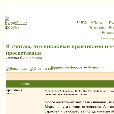
FAQ
Поиск
По
Профиль
Новы
В этом разд
Я считаю, что никакими практиками и у
просветления
Страницы
1
,
2
,
3
,
4
,
5
След.
Буддийские форумы
->
Чайная
Автор
djamali-me
№
507265
Добавлено: Ср 02 Окт 19, 23:46 (7 лет том
Гость
возможно достичь просветления
После нескольких лет размышлений , все 
Мары на пути к счастью человека. А сча
страстей и от общества. Когда никакая 