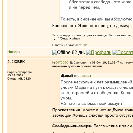
Абсолютная свобода - это когда
и не перед чем.
То есть, в сновидении вы абсолютн
Конечно нет. Я же не творец, не демиур
_________________
Те, кто веруют слепо, - пути не найдут. Тех, кто мысли
тут!" (Омар Хайям)
Ответы на этот пост:
КИ
Наверх
4eJIOBEK
№
507299
Добавлено: Чт 03 Окт 19, 11:01 (7 лет тому
возможно достичь просветления
Зарегистрирован:
15.01.2019
djamali-me
пишет
:
Суждений: 2820
После нескольких лет размышлений ,
уловки Мары на пути к счастью чело
же от страстей и от общества. Когд
умом.
P.S. кто то взломал мой аккаунт
Просветления может и нет,но Дукха точн
эволюции.Хочешь счастья просто отсутст
_________________
Свобода или смерть
Бессмыслие или см