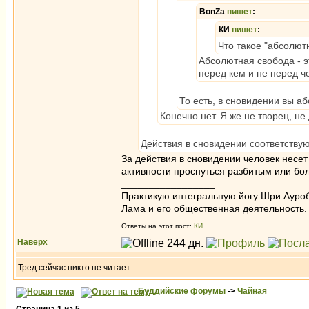
BonZa
пишет
:
КИ
пишет
:
Что такое "абсолют
Абсолютная свобода - э
перед кем и не перед ч
То есть, в сновидении вы а
Конечно нет. Я же не творец, н
Действия в сновидении соответству
За действия в сновидении человек несет
активности проснуться разбитым или бо
_________________
Практикую интегральную йогу Шри Ауроб
Лама и его общественная деятельность.
Ответы на этот пост:
КИ
Наверх
Тред сейчас никто не читает.
Буддийские форумы
->
Чайная