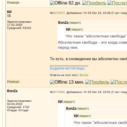
Наверх
КИ
№
507297
Добавлено: Чт 03 Окт 19, 10:49 (7 лет тому
3Д
Зарегистрирован:
BonZa
пишет
:
17.02.2005
Суждений: 52232
КИ
пишет
:
Что такое "абсолютная свобода"
Абсолютная свобода - это когда сов
перед чем.
То есть, в сновидении вы абсолютно св
_________________
Буддизм чистой воды
Ответы на этот пост:
BonZa
Наверх
BonZa
№
507298
Добавлено: Чт 03 Окт 19, 10:51 (7 лет тому
Зарегистрирован:
КИ
пишет
:
04.04.2016
Суждений: 1732
BonZa
пишет
:
Откуда: Oттyдa
КИ
пишет
:
Что такое "абсолютная своб