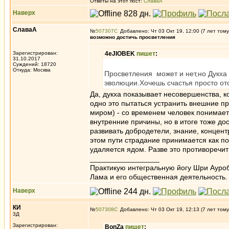
Ответы на этот пост:
СлаваА
Наверх
СлаваА
№
507307
Добавлено: Чт 03 Окт 19, 12:00 (7 лет тому
возможно достичь просветления
Зарегистрирован:
4eJIOBEK
пишет
:
31.10.2017
Суждений: 18720
Откуда: Москва
Просветления может и нет,но Дукха 
эволюции.Хочешь счастья просто отс
Да, дукха показывает несовершенства, к
одно это пытаться устранить внешние п
миром) - со временем человек понимает 
внутренние причины, но в итоге тоже д
развивать добродетели, знание, концент
этом пути страдание принимается как по
удаляется ядом. Разве это противоречи
_________________
Практикую интегральную йогу Шри Ауроб
Лама и его общественная деятельность.
Наверх
КИ
№
507308
Добавлено: Чт 03 Окт 19, 12:13 (7 лет тому
3Д
Зарегистрирован:
BonZa
пишет
: