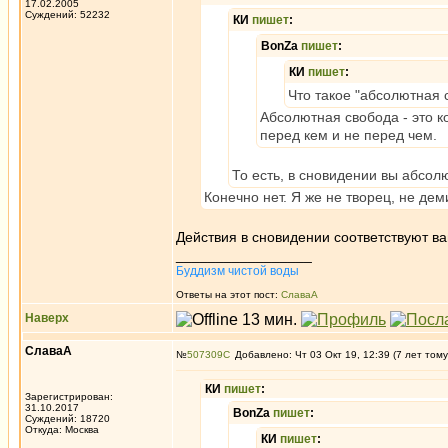
17.02.2005
Суждений: 52232
КИ
пишет
:
BonZa
пишет
:
КИ
пишет
:
Что такое "абсолютная 
Абсолютная свобода - это к
перед кем и не перед чем.
То есть, в сновидении вы абсо
Конечно нет. Я же не творец, не де
Действия в сновидении соответствуют 
_________________
Буддизм чистой воды
Ответы на этот пост:
СлаваА
Наверх
СлаваА
№
507309
Добавлено: Чт 03 Окт 19, 12:39 (7 лет тому
КИ
пишет
:
Зарегистрирован:
31.10.2017
BonZa
пишет
:
Суждений: 18720
Откуда: Москва
КИ
пишет
: