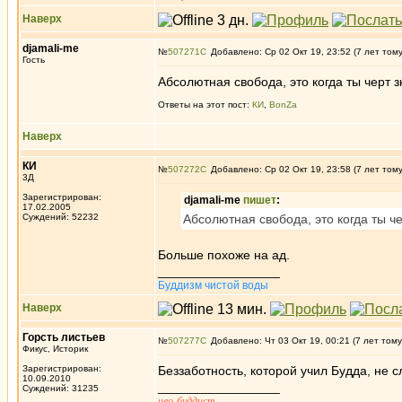
Наверх
djamali-me
№
507271
Добавлено: Ср 02 Окт 19, 23:52 (7 лет том
Гость
Абсолютная свобода, это когда ты черт зн
Ответы на этот пост:
КИ
,
BonZa
Наверх
КИ
№
507272
Добавлено: Ср 02 Окт 19, 23:58 (7 лет том
3Д
Зарегистрирован:
djamali-me
пишет
:
17.02.2005
Суждений: 52232
Абсолютная свобода, это когда ты чер
Больше похоже на ад.
_________________
Буддизм чистой воды
Наверх
Горсть листьев
№
507277
Добавлено: Чт 03 Окт 19, 00:21 (7 лет тому
Фикус, Историк
Зарегистрирован:
Беззаботность, которой учил Будда, не с
10.09.2010
_________________
Суждений: 31235
нео-буддист