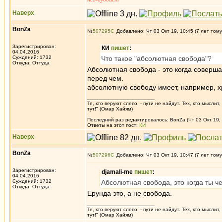
Наверх
BonZa
№
507295
Добавлено: Чт 03 Окт 19, 10:45 (7 лет тому
Зарегистрирован:
КИ
пишет
:
04.04.2016
Суждений: 1732
Что такое "абсолютная свобода"?
Откуда: Oттyдa
Абсолютная свобода - это когда соверша
перед чем.
абсолютную свободу имеет, например, х
_________________
Те, кто веруют слепо, - пути не найдут. Тех, кто мысли
тут!" (Омар Хайям)
Последний раз редактировалось: BonZa (Чт 03 Окт 19, 
Ответы на этот пост:
КИ
Наверх
BonZa
№
507296
Добавлено: Чт 03 Окт 19, 10:47 (7 лет тому
Зарегистрирован:
djamali-me
пишет
:
04.04.2016
Суждений: 1732
Абсолютная свобода, это когда ты чер
Откуда: Oттyдa
Ерунда это, а не свобода.
_________________
Те, кто веруют слепо, - пути не найдут. Тех, кто мысли
тут!" (Омар Хайям)