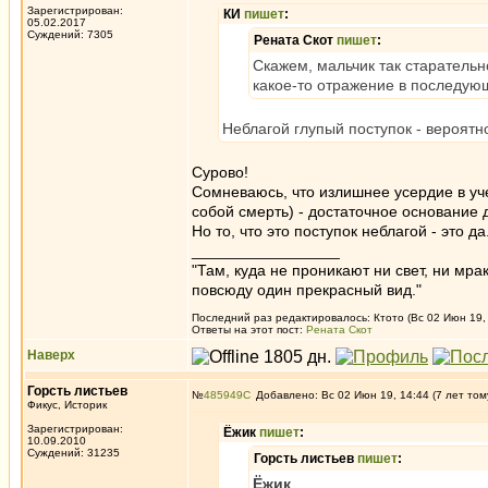
Зарегистрирован:
КИ
пишет
:
05.02.2017
Суждений: 7305
Рената Скот
пишет
:
Скажем, мальчик так старательно
какое-то отражение в последую
Неблагой глупый поступок - вероятн
Сурово!
Сомневаюсь, что излишнее усердие в уч
собой смерть) - достаточное основание д
Но то, что это поступок неблагой - это да
_________________
"Там, куда не проникают ни свет, ни мрак
повсюду один прекрасный вид."
Последний раз редактировалось: Ктото (Вс 02 Июн 19, 
Ответы на этот пост:
Рената Скот
Наверх
Горсть листьев
№
485949
Добавлено: Вс 02 Июн 19, 14:44 (7 лет том
Фикус, Историк
Зарегистрирован:
Ёжик
пишет
:
10.09.2010
Суждений: 31235
Горсть листьев
пишет
:
Ёжик