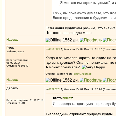
Я мешаю им строить "домик", и 
Ёжик, вы почему-то думаете, что лю
Ваше представление о буддизме и и
Если наши буддизмы разные, это значит
Что тоже хорошо для меня.
Наверх
Ёжик
№
485958
Добавлено: Вс 02 Июн 19, 15:07 (7 лет том
заблокирован
Когда я занимался каратэ, то ездил на 
Зарегистрирован:
играете
где вы
? Она не понимала, что в
08.03.2014
Суждений: 16142
А может понимала?
Ответы на этот пост:
Горсть листьев
Наверх
далеко
№
485962
Добавлено: Вс 02 Июн 19, 15:20 (7 лет том
Ктото
пишет
:
Зарегистрирован: 11.11.2018
Суждений: 204
И природа каждого ума - природа б
Тхеравадины отрицают природу будды.