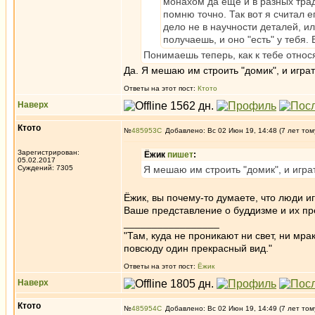
монахом да еще и в разных тра
помню точно. Так вот я считал
дело не в научности деталей, ил
получаешь, и оно "есть" у тебя.
Понимаешь теперь, как к тебе относят
Да. Я мешаю им строить "домик", и играт
Ответы на этот пост:
Ктото
Наверх
Ктото
№
485953
Добавлено: Вс 02 Июн 19, 14:48 (7 лет том
Зарегистрирован:
Ёжик
пишет
:
05.02.2017
Суждений: 7305
Я мешаю им строить "домик", и игра
Ёжик, вы почему-то думаете, что люди и
Ваше представление о буддизме и их пр
_________________
"Там, куда не проникают ни свет, ни мрак
повсюду один прекрасный вид."
Ответы на этот пост:
Ёжик
Наверх
Ктото
№
485954
Добавлено: Вс 02 Июн 19, 14:49 (7 лет том