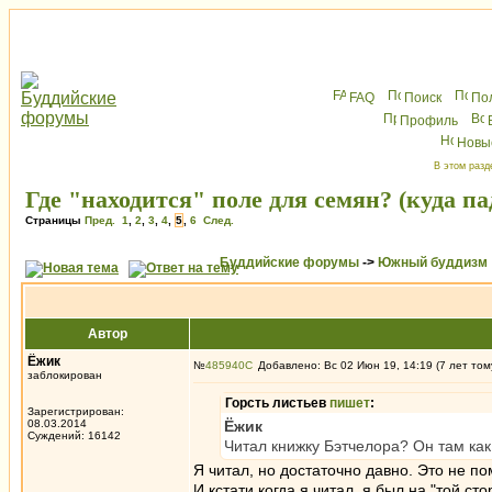
FAQ
Поиск
По
Профиль
Новы
В этом разд
Где "находится" поле для семян? (куда п
Страницы
Пред.
1
,
2
,
3
,
4
,
5
,
6
След.
Буддийские форумы
->
Южный буддизм
Автор
Ёжик
№
485940
Добавлено: Вс 02 Июн 19, 14:19 (7 лет том
заблокирован
Горсть листьев
пишет
:
Зарегистрирован:
08.03.2014
Ёжик
Суждений: 16142
Читал книжку Бэтчелора? Он там ка
Я читал, но достаточно давно. Это не п
И кстати когда я читал, я был на "той 