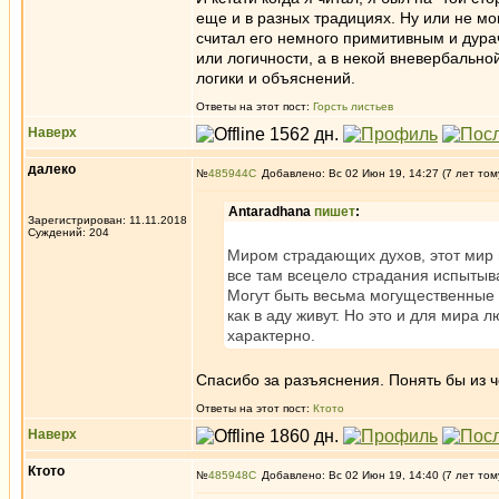
еще и в разных традициях. Ну или не мо
считал его немного примитивным и дура
или логичности, а в некой вневербальной
логики и объяснений.
Ответы на этот пост:
Горсть листьев
Наверх
далеко
№
485944
Добавлено: Вс 02 Июн 19, 14:27 (7 лет том
Antaradhana
пишет
:
Зарегистрирован: 11.11.2018
Суждений: 204
Миром страдающих духов, этот мир 
все там всецело страдания испытыва
Могут быть весьма могущественные пе
как в аду живут. Но это и для мира 
характерно.
Спасибо за разъяснения. Понять бы из ч
Ответы на этот пост:
Ктото
Наверх
Ктото
№
485948
Добавлено: Вс 02 Июн 19, 14:40 (7 лет том