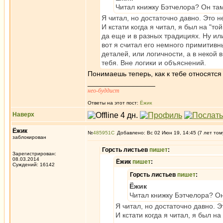
Читал книжку Бэтчелора? Он та
Я читал, но достаточно давно. Это 
И кстати когда я читал, я был на "
да еще и в разных традициях. Ну ил
вот я считал его немного примитивн
деталей, или логичности, а в некой 
тебя. Вне логики и объяснений.
Понимаешь теперь, как к тебе относятся т
_________________
нео-буддист
Ответы на этот пост:
Ёжик
Наверх
Ёжик
№
485951
Добавлено: Вс 02 Июн 19, 14:45 (7 лет том
заблокирован
Горсть листьев
пишет
:
Зарегистрирован:
08.03.2014
Ёжик
пишет
:
Суждений: 16142
Горсть листьев
пишет
:
Ёжик
Читал книжку Бэтчелора? Он
Я читал, но достаточно давно. 
И кстати когда я читал, я был н