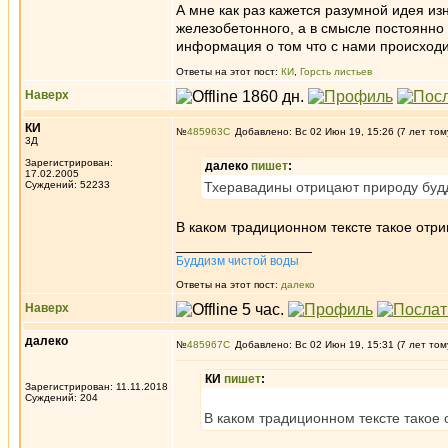
А мне как раз кажется разумной идея из
железобетонного, а в смысле постоянно н
информация о том что с нами происходи
Ответы на этот пост:
КИ
,
Горсть листьев
Наверх
КИ
№
485963
Добавлено: Вс 02 Июн 19, 15:26 (7 лет том
3Д
Зарегистрирован:
далеко
пишет
:
17.02.2005
Суждений: 52233
Тхеравадины отрицают природу буд
В каком традиционном тексте такое отри
_________________
Буддизм чистой воды
Ответы на этот пост:
далеко
Наверх
далеко
№
485967
Добавлено: Вс 02 Июн 19, 15:31 (7 лет том
КИ
пишет
:
Зарегистрирован: 11.11.2018
Суждений: 204
В каком традиционном тексте такое 