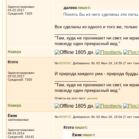
Зарегистрирован:
далеко
пишет
:
05.02.2017
Суждений: 7305
Понять бы из чего сделаны эти петы.
Все сделаны из одного и того же, тольк
_________________
"Там, куда не проникают ни свет, ни мрак
повсюду один прекрасный вид."
Наверх
Ктото
№
485956
Добавлено: Вс 02 Июн 19, 14:56 (7 лет том
Зарегистрирован:
И природа каждого ума - природа будд
05.02.2017
_________________
Суждений: 7305
"Там, куда не проникают ни свет, ни мрак
повсюду один прекрасный вид."
Ответы на этот пост:
далеко
Наверх
Ёжик
№
485957
Добавлено: Вс 02 Июн 19, 15:04 (7 лет том
заблокирован
Ктото
пишет
:
Зарегистрирован:
08.03.2014
Ёжик
пишет
:
Суждений: 16142