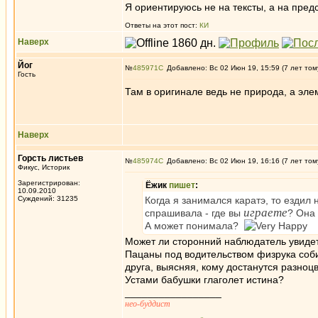
Я ориентируюсь не на тексты, а на пред
Ответы на этот пост:
КИ
Наверх
Йог
№
485971
Добавлено: Вс 02 Июн 19, 15:59 (7 лет том
Гость
Там в оригинале ведь не природа, а эле
Наверх
Горсть листьев
№
485974
Добавлено: Вс 02 Июн 19, 16:16 (7 лет том
Фикус, Историк
Зарегистрирован:
Ёжик
пишет
:
10.09.2010
Суждений: 31235
Когда я занимался каратэ, то ездил
играете
спрашивала - где вы
? Она 
А может понимала?
Может ли сторонний наблюдатель увиде
Пацаны под водительством физрука соби
друга, выясняя, кому достанутся разноцв
Устами бабушки глаголет истина?
_________________
нео-буддист