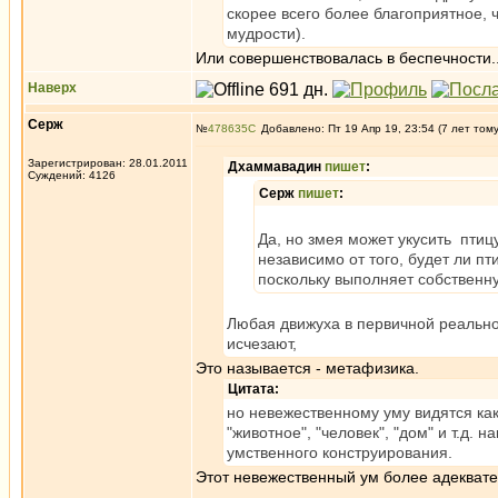
скорее всего более благоприятное,
мудрости).
Или совершенствовалась в беспечности..
Наверх
Серж
№
478635
Добавлено: Пт 19 Апр 19, 23:54 (7 лет том
Зарегистрирован: 28.01.2011
Дхаммавадин
пишет
:
Суждений: 4126
Серж
пишет
:
Да, но змея может укусить птиц
независимо от того, будет ли пт
поскольку выполняет собственну
Любая движуха в первичной реально
исчезают,
Это называется - метафизика.
Цитата:
но невежественному уму видятся ка
"животное", "человек", "дом" и т.д.
умственного конструирования.
Этот невежественный ум более адеквате