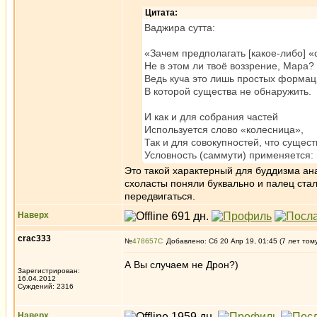
Цитата:
Ваджира сутта:
«Зачем предполагать [какое-либо] 
Не в этом ли твоё воззрение, Мара?
Ведь куча это лишь простых формац
В которой существа не обнаружить.
И как и для собрания частей
Используется слово «колесница»,
Так и для совокупностей, что сущест
Условность (саммути) применяется: 
Это такой характерный для буддизма ана
схоласты поняли буквально и палец стал 
передвигаться.
Наверх
crac333
№
478657
Добавлено: Сб 20 Апр 19, 01:45 (7 лет том
А Вы случаем не Дрон?)
Зарегистрирован:
16.04.2012
Суждений: 2316
Наверх