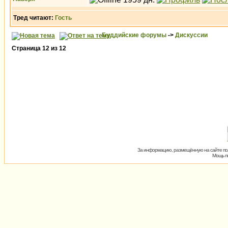
Тред читают:
Гость
Буддийские форумы
->
Дискуссии
Страница
12
из
12
За информацию, размещённую на сайте пол
Мощь пх