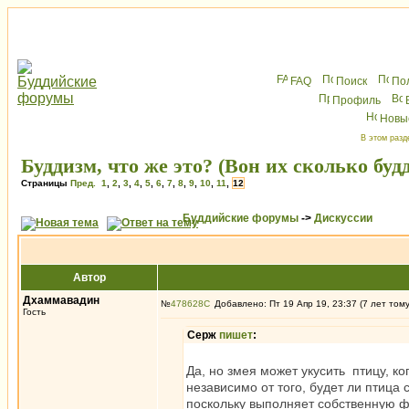
FAQ
Поиск
По
Профиль
Новы
В этом разд
Буддизм, что же это? (Вон их сколько буд
Страницы
Пред.
1
,
2
,
3
,
4
,
5
,
6
,
7
,
8
,
9
,
10
,
11
,
12
Буддийские форумы
->
Дискуссии
Автор
Дхаммавадин
№
478628
Добавлено: Пт 19 Апр 19, 23:37 (7 лет том
Гость
Серж
пишет
:
Да, но змея может укусить птицу, к
независимо от того, будет ли птица 
поскольку выполняет собственную фу