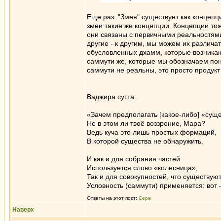
Еще раз. "Змея" существует как концеп
змеи такие же концепции. Концепции то
они связаны с первичными реальностями
другие - к другим, мы можем их различа
обусловленных дхамм, которые возникают
саммути же, которые мы обозначаем поня
саммути не реальны, это просто продукт
Ваджира сутта:
«Зачем предполагать [какое-либо] «сущ
Не в этом ли твоё воззрение, Мара?
Ведь куча это лишь простых формаций,
В которой существа не обнаружить.
И как и для собрания частей
Используется слово «колесница»,
Так и для совокупностей, что существуют
Условность (саммути) применяется: вот 
Ответы на этот пост:
Серж
Наверх