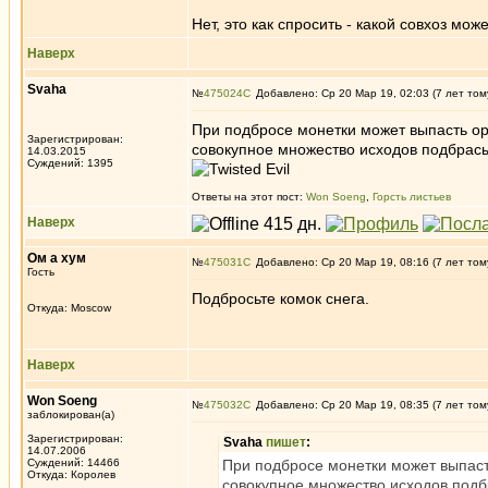
Нет, это как спросить - какой совхоз мо
Наверх
Svaha
№
475024
Добавлено: Ср 20 Мар 19, 02:03 (7 лет том
При подбросе монетки может выпасть оре
Зарегистрирован:
совокупное множество исходов подбрасыв
14.03.2015
Суждений: 1395
Ответы на этот пост:
Won Soeng
,
Горсть листьев
Наверх
Ом а хум
№
475031
Добавлено: Ср 20 Мар 19, 08:16 (7 лет том
Гость
Подбросьте комок снега.
Откуда: Moscow
Наверх
Won Soeng
№
475032
Добавлено: Ср 20 Мар 19, 08:35 (7 лет том
заблокирован(а)
Зарегистрирован:
Svaha
пишет
:
14.07.2006
Суждений: 14466
При подбросе монетки может выпасть
Откуда: Королев
совокупное множество исходов подбр