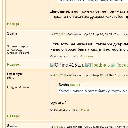
Действительно, почему бы не понимать т
нирвана не такая же дхарма как любая д
Наверх
Svaha
№
475020
Добавлено: Ср 20 Мар 19, 01:23 (7 лет том
Если есть, не называя, "такие же дхармы,
Зарегистрирован:
начало может быть у карты местности с
14.03.2015
Суждений: 1395
Ответы на этот пост:
Ом а хум
Наверх
Ом а хум
№
475021
Добавлено: Ср 20 Мар 19, 01:37 (7 лет том
Гость
Svaha
пишет
:
Откуда: Moscow
Какое начало может быть у карты м
Бумага?
Ответы на этот пост:
Svaha
Наверх
Svaha
№
475022
Добавлено: Ср 20 Мар 19, 01:41 (7 лет том