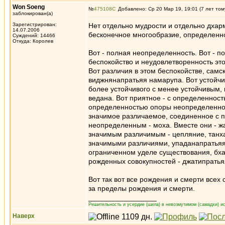
Won Soeng
№
475108
Добавлено: Ср 20 Мар 19, 19:01 (7 лет том
заблокирован(а)
Зарегистрирован:
Нет отдельно мудрости и отдельно дхарм
14.07.2006
бесконечное многообразие, определенн
Суждений: 14466
Откуда: Королев
Вот - полная неопределенность. Вот - п
беспокойство и неудовлетворенность эт
Вот различия в этом беспокойстве, сам
виджнянапратьяя намарупа. Вот устойч
более устойчивого с менее устойчивым,
ведана. Вот приятное - с определеннос
определенностью опоры неопределеннос
значимое различаемое, соединенное с п
неопределенным - моха. Вместе они - ж
значимым различимым - цепляние, танха
значимыми различиями, упаданапратьяя 
ограниченном уделе существования, бха
рожденных совокупностей - джатипрать
Вот так вот все рождения и смерти все
за пределы рождения и смерти.
_________________
Решительность и усердие (шила) в невозмутимом (самадхи) ис
Наверх