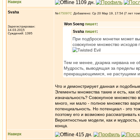
Наверх
Svaha
№
475097
Добавлено: Ср 20 Мар 19, 17:54 (7 лет том
Won Soeng
пишет
:
Зарегистрирован:
14.03.2015
Svaha
пишет
:
Суждений: 1395
При подбросе монетки может вып
совокупное множество исходов п
Тем не менее, дхарма нирвана не о
Мудрость, выводящая за пределы в
прекращающимися, не растущими и 
Что и демонстрирует данная и подобные
Элементы множества такие и есть, как 
изначальность? Совокупное множество в
много, ни мало - полное множество вар
потенциальность. Но потенциал - это то
поэтому его и возможно рассматривать ка
Вероятностные модели, как и мудрость,
конца.
Наверх