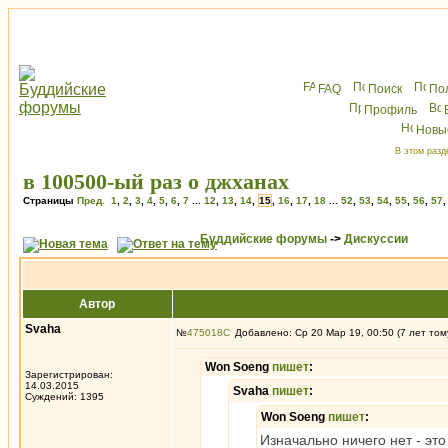
FAQ
Поиск
По
Профиль
Новы
В этом разд
в 100500-ый раз о джханах
Страницы
Пред.
1
,
2
,
3
,
4
,
5
,
6
,
7
...
12
,
13
,
14
,
15
,
16
,
17
,
18
...
52
,
53
,
54
,
55
,
56
,
57
Буддийские форумы
->
Дискуссии
Автор
Svaha
№
475018
Добавлено: Ср 20 Мар 19, 00:50 (7 лет том
Won Soeng
пишет
:
Зарегистрирован:
14.03.2015
Svaha
пишет
:
Суждений: 1395
Won Soeng
пишет
:
Изначально ничего нет - это