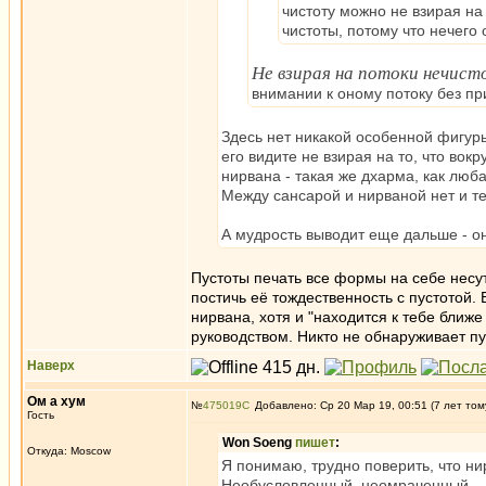
чистоту можно не взирая на
чистоты, потому что нечего
Не взирая на потоки нечист
внимании к оному потоку без пр
Здесь нет никакой особенной фигур
его видите не взирая на то, что вок
нирвана - такая же дхарма, как люб
Между сансарой и нирваной нет и те
А мудрость выводит еще дальше - она
Пустоты печать все формы на себе несут
постичь её тождественность с пустотой. 
нирвана, хотя и "находится к тебе ближе
руководством. Никто не обнаруживает пу
Наверх
Ом а хум
№
475019
Добавлено: Ср 20 Мар 19, 00:51 (7 лет том
Гость
Won Soeng
пишет
:
Откуда: Moscow
Я понимаю, трудно поверить, что ни
Необусловленный, неомраченный.