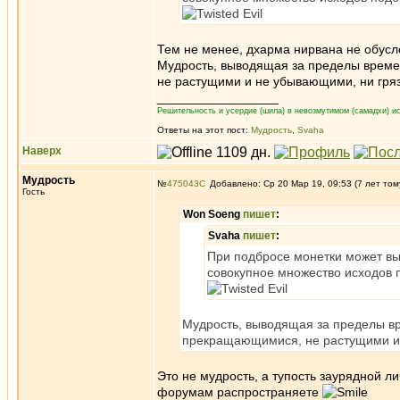
Тем не менее, дхарма нирвана не обусл
Мудрость, выводящая за пределы врем
не растущими и не убывающими, ни гря
_________________
Решительность и усердие (шила) в невозмутимом (самадхи) ис
Ответы на этот пост:
Мудрость
,
Svaha
Наверх
Мудрость
№
475043
Добавлено: Ср 20 Мар 19, 09:53 (7 лет том
Гость
Won Soeng
пишет
:
Svaha
пишет
:
При подбросе монетки может вып
совокупное множество исходов п
Мудрость, выводящая за пределы в
прекращающимися, не растущими и 
Это не мудрость, а тупость заурядной 
форумам распространяете