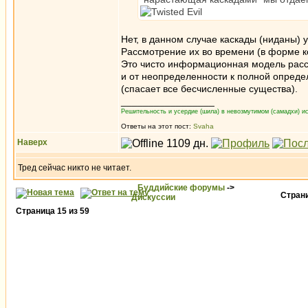
Нет, в данном случае каскады (ниданы)
Рассмотрение их во времени (в форме ко
Это чисто информационная модель расс
и от неопределенности к полной опреде
(спасает все бесчисленные существа).
_________________
Решительность и усердие (шила) в невозмутимом (самадхи) ис
Ответы на этот пост:
Svaha
Наверх
Тред сейчас никто не читает.
Буддийские форумы
->
Стран
Дискуссии
Страница
15
из
59