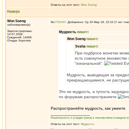
Ответы на этот пост:
Won Soeng
Наверх
Won Soeng
№
475045
Добавлено: Ср 20 Мар 19, 10:10 (7 лет том
заблокирован(а)
Зарегистрирован:
Мудрость
пишет
:
14.07.2006
Суждений: 14466
Won Soeng
пишет
:
Откуда: Королев
Svaha
пишет
:
При подбросе монетки может
есть совокупное множество 
"изначальной".
Мудрость, выводящая за преде
прекращающимися, не растущим
Это не мудрость, а тупость заурядн
по форумам распространяете
Распространяйте мудрость, как умеете.
_________________
Решительность и усердие (шила) в невозмутимом (самадхи) ис
Ответы на этот пост:
Мудрость