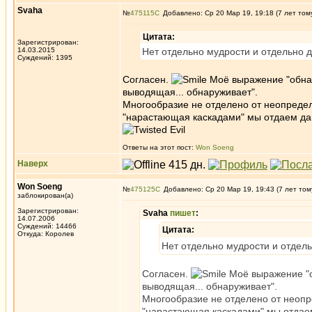
Svaha
№
475115
Добавлено: Ср 20 Мар 19, 19:18 (7 лет том
Цитата:
Зарегистрирован:
14.03.2015
Нет отдельно мудрости и отдельно д
Суждений: 1395
Согласен.
Моё выражение "обна
выводящая... обнаруживает".
Многообразие не отделено от неопредел
"нарастающая каскадами" мы отдаем да
Ответы на этот пост:
Won Soeng
Наверх
Won Soeng
№
475125
Добавлено: Ср 20 Мар 19, 19:43 (7 лет том
заблокирован(а)
Зарегистрирован:
Svaha
пишет
:
14.07.2006
Суждений: 14466
Цитата:
Откуда: Королев
Нет отдельно мудрости и отдель
Согласен.
Моё выражение "о
выводящая... обнаруживает".
Многообразие не отделено от неопр
"нарастающая каскадами" мы отдаем