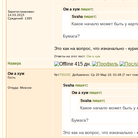
Ом а хум
пишет
:
Зарегистрирован:
14.03.2015
Svaha
пишет
:
Суждений: 1395
Какое начало может быть у кар
Бумага?
Это как на вопрос, что изначально - кури
Ответы на этот пост:
Ом а хум
Наверх
Ом а хум
№
475023
Добавлено: Ср 20 Мар 19, 01:48 (7 лет том
Гость
Svaha
пишет
:
Откуда: Moscow
Ом а хум
пишет
:
Svaha
пишет
:
Какое начало может быть у
Бумага?
Это как на вопрос, что изначально - 