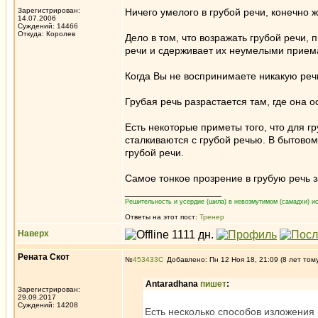
Зарегистрирован:
Ничего умелого в грубой речи, конечно ж
14.07.2006
Суждений: 14466
Откуда: Королев
Дело в том, что возражать грубой речи, 
речи и сдерживает их неумелыми прием
Когда Вы не воспринимаете никакую речь
Грубая речь разрастается там, где она о
Есть некоторые приметы того, что для г
сталкиваются с грубой речью. В бытово
грубой речи.
Самое тонкое прозрение в грубую речь з
_________________
Решительность и усердие (шила) в невозмутимом (самадхи) ис
Ответы на этот пост:
Тренер
Наверх
Рената Скот
№
453433
Добавлено: Пн 12 Ноя 18, 21:09 (8 лет том
Antaradhana
пишет
:
Зарегистрирован:
29.09.2017
Суждений: 14208
Есть несколько способов изложения в