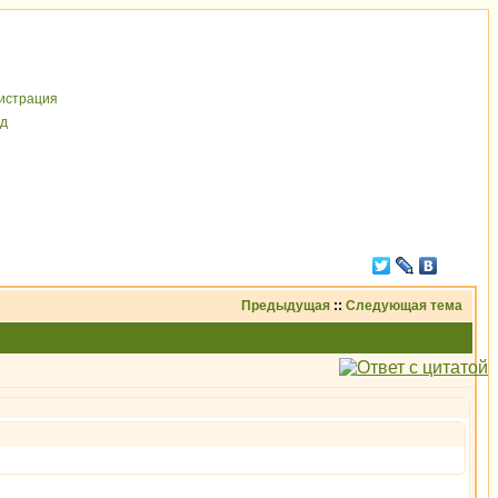
иcтрaция
д
Предыдущая
::
Следующая тема