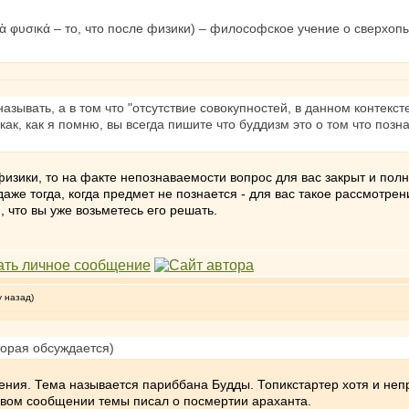
ὰ φυσικά – то, что после физики) – философское учение о сверхоп
называть, а в том что "отсутствие совокупностей, в данном контекс
как, как я помню, вы всегда пишите что буддизм это о том что позн
изики, то на факте непознаваемости вопрос для вас закрыт и пол
даже тогда, когда предмет не познается - для вас такое рассмотр
м, что вы уже возьметесь его решать.
у назад)
торая обсуждается)
ения. Тема называется париббана Будды. Топикстартер хотя и неп
ервом сообщении темы писал о посмертии араханта.