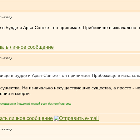
у назад)
в Будде и Арья-Сангхе - он принимает Прибежище в изначально н
у назад)
ище в Будде и Арья-Сангхе - он принимает Прибежище в изначаль
е существа. Не изначально несуществующие существа, а просто - 
ения и смерти.
следовании (праджня) корней всех беспокойств ума.
у назад)