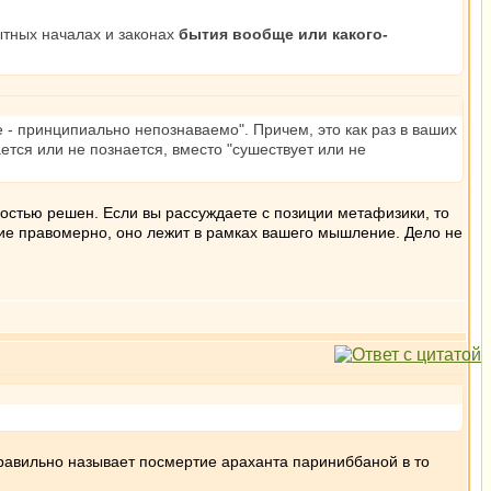
ытных началах и законах
бытия вообще или какого-
те - принципиально непознаваемо". Причем, это как раз в ваших
ается или не познается, вместо "сушествует или не
ностью решен. Если вы рассуждаете с позиции метафизики, то
ение правомерно, оно лежит в рамках вашего мышление. Дело не
равильно называет посмертие араханта париниббаной в то