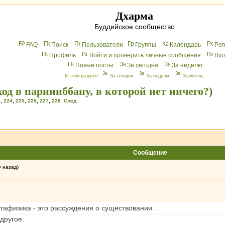
Дхарма
Буддийское сообщество
FAQ
Поиск
Пользователи
Группы
Календарь
Peг
Профиль
Войти и проверить личные сообщения
Вхo
Новые посты
За сегодня
За неделю
В этом разделе:
За сегодня
За неделю
За месяц
од в париниббану, в которой нет ничего?)
3
,
224
,
225
,
226
,
227
,
228
След.
Сообщение
у назад)
афизика - это рассуждения о существовании.
 другое.