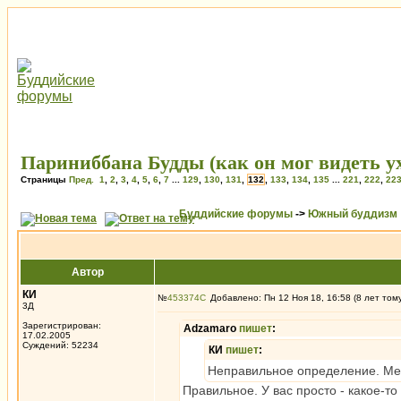
Париниббана Будды (как он мог видеть ух
Страницы
Пред.
1
,
2
,
3
,
4
,
5
,
6
,
7
...
129
,
130
,
131
,
132
,
133
,
134
,
135
...
221
,
222
,
22
Буддийские форумы
->
Южный буддизм
Автор
КИ
№
453374
Добавлено: Пн 12 Ноя 18, 16:58 (8 лет том
3Д
Зарегистрирован:
Adzamaro
пишет
:
17.02.2005
Суждений: 52234
КИ
пишет
:
Неправильное определение. Мет
Правильное. У вас просто - какое-то