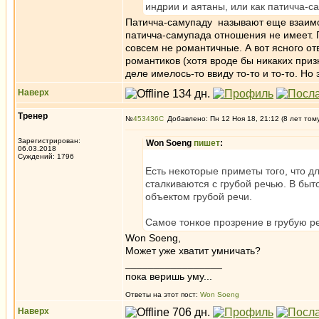
индрии и аятаны, или как патичча-с
Патичча-самупаду называют еще взаимоо
патичча-самупада отношения не имеет. 
совсем не романтичные. А вот ясного отв
романтиков (хотя вроде бы никаких при
деле имелось-то ввиду то-то и то-то. Но
Наверх
Тренер
№
453436
Добавлено: Пн 12 Ноя 18, 21:12 (8 лет том
Зарегистрирован:
Won Soeng
пишет
:
06.03.2018
Суждений: 1796
Есть некоторые приметы того, что д
сталкиваются с грубой речью. В бы
объектом грубой речи.
Самое тонкое прозрение в грубую ре
Won Soeng,
Может уже хватит умничать?
_________________
пока веришь уму...
Ответы на этот пост:
Won Soeng
Наверх