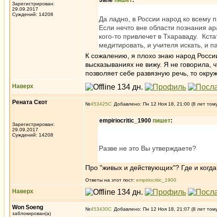
Jane
пишет
:
Зарегистрирован:
29.09.2017
Суждений: 14208
Да ладно, в России народ ко всему 
Если нечто вне области познания ара
кого-то привлечет в Тхараваду. Кстат
медитировать, и учителя искать, и п
К сожалению, я плохо знаю народ России
высказываниях не вижу. Я не говорила, ч
позволяет себе развязную речь, то окру
Наверх
Рената Скот
№
453425
Добавлено: Пн 12 Ноя 18, 21:00 (8 лет том
empiriocritic_1900
пишет
:
Зарегистрирован:
29.09.2017
Суждений: 14208
Разве не это Вы утверждаете?
Про "живых и действующих"? Где и когда
Ответы на этот пост:
empiriocritic_1900
Наверх
Won Soeng
№
453430
Добавлено: Пн 12 Ноя 18, 21:07 (8 лет том
заблокирован(а)