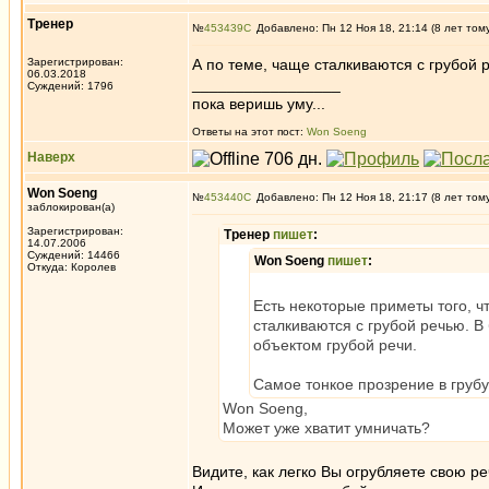
Тренер
№
453439
Добавлено: Пн 12 Ноя 18, 21:14 (8 лет том
Зарегистрирован:
А по теме, чаще сталкиваются с грубой р
06.03.2018
_________________
Суждений: 1796
пока веришь уму...
Ответы на этот пост:
Won Soeng
Наверх
Won Soeng
№
453440
Добавлено: Пн 12 Ноя 18, 21:17 (8 лет том
заблокирован(а)
Зарегистрирован:
Тренер
пишет
:
14.07.2006
Суждений: 14466
Won Soeng
пишет
:
Откуда: Королев
Есть некоторые приметы того, ч
сталкиваются с грубой речью. 
объектом грубой речи.
Самое тонкое прозрение в грубу
Won Soeng,
Может уже хватит умничать?
Видите, как легко Вы огрубляете свою р