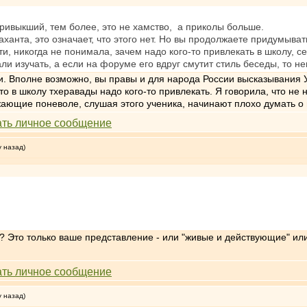
привыкший, тем более, это не хамство, а приколы больше.
ханта, это означает, что этого нет. Но вы продолжаете придумыват
и, никогда не понимала, зачем надо кого-то привлекать в школу, сек
али изучать, а если на форуме его вдруг смутит стиль беседы, то н
. Вполне возможно, вы правы и для народа России высказывания Уп
то в школу тхеравады надо кого-то привлекать. Я говорила, что не 
жающие поневоле, слушая этого ученика, начинают плохо думать о
у назад)
? Это только ваше представление - или "живые и действующие" или
у назад)