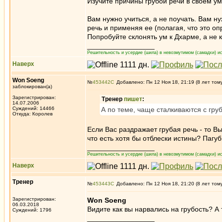
Изучите причины грубой речи в своем ум
Вам нужно учиться, а не поучать. Вам ну
речь и применяя ее (полагая, что это оп
Попробуйте склонять ум к Дхарме, а не к
_________________
Решительность и усердие (шила) в невозмутимом (самадхи) ис
Наверх
Won Soeng
№
453442
Добавлено: Пн 12 Ноя 18, 21:19 (8 лет том
заблокирован(а)
Зарегистрирован:
Тренер
пишет
:
14.07.2006
Суждений: 14466
А по теме, чаще сталкиваются с груб
Откуда: Королев
Если Вас раздражает грубая речь - то Вы
что есть хотя бы отблески истины? Пагу
_________________
Решительность и усердие (шила) в невозмутимом (самадхи) ис
Наверх
Тренер
№
453443
Добавлено: Пн 12 Ноя 18, 21:20 (8 лет том
Зарегистрирован:
Won Soeng
06.03.2018
Видите как вы нарвались на грубость? 
Суждений: 1796
_________________