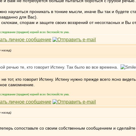
е и Вам не потребуется больше пытаться бороться с грубой речью.
жно научиться проникать в тонкие мысли, иначе Вы так и будете ст
равданно для Вас).
 склокам, спорам и защите своих воззрений от несогласных и Вы от
следовании (праджня) корней всех беспокойств ума.
у назад)
ой речью те, кто говорит Истину. Так было во все времена.
 не тот, кто говорит Истину. Истину нужно прежде всего ясно видет
бное самомнение.
следовании (праджня) корней всех беспокойств ума.
у назад)
А теперь сопоставьте со своим собственным сообщением и сделайт