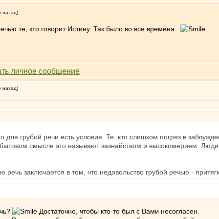
у назад)
ечью те, кто говорит Истину. Так было во все времена.
у назад)
то для грубой речи есть условия. Те, кто слишком погряз в заблужд
В бытовом смысле это называют зазнайством и высокомерием. Люд
ю речь заключается в том, что недовольство грубой речью - притяг
ечь?
Достаточно, чтобы кто-то был с Вами несогласен.