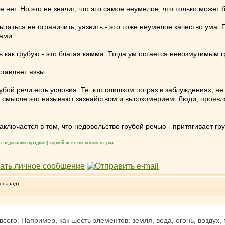
е нет. Но это не значит, что это самое неумелое, что только может
пытаться ее ограничить, уязвить - это тоже неумелое качество ума. 
ами.
 как грубую - это благая камма. Тогда ум остается невозмутимым г
ставляет язвы.
рубой речи есть условия. Те, кто слишком погряз в заблуждениях, н
м смысле это называют зазнайством и высокомерием. Люди, прояв
аключается в том, что недовольство грубой речью - притягивает гр
следовании (праджня) корней всех беспокойств ума.
у назад)
сего. Например, как шесть элементов: земля, вода, огонь, воздух, 