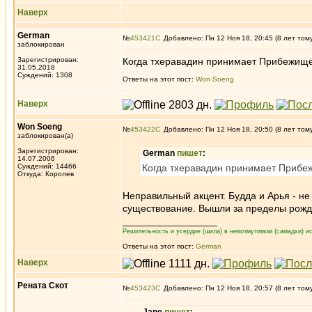
Наверх
German
№
453421
Добавлено: Пн 12 Ноя 18, 20:45 (8 лет том
заблокирован
Зарегистрирован:
Когда тхеравадин принимает Прибежище 
31.05.2018
Суждений: 1308
Ответы на этот пост:
Won Soeng
Наверх
Won Soeng
№
453422
Добавлено: Пн 12 Ноя 18, 20:50 (8 лет том
заблокирован(а)
Зарегистрирован:
German
пишет
:
14.07.2006
Суждений: 14466
Когда тхеравадин принимает Прибеж
Откуда: Королев
Неправильный акцент. Будда и Арья - н
существование. Вышли за пределы рожд
_________________
Решительность и усердие (шила) в невозмутимом (самадхи) ис
Ответы на этот пост:
German
Наверх
Рената Скот
№
453423
Добавлено: Пн 12 Ноя 18, 20:57 (8 лет том