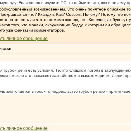
амуппаду. Если хорошо изучите ПС, то поймете, что, как и почему 
бусловленным возникновением. Это очень понятное описание того
Прекращается что? Кхандхи. Как? Совсем. Почему? Потому что поко
ета на то, есть ли что-то помимо кхандх, нет. Конечно, любую сутт
знаков того, что монахи, окружающие Будду, к которым он обращал
 это уже фантазии комментаторов.
у назад)
ля грубой речи есть условия. Те, кто слишком погряз в заблуждения
товом смысле это называют зазнайством и высокомерием. Люди, п
чь заключается в том, что недовольство грубой речью - притягивае