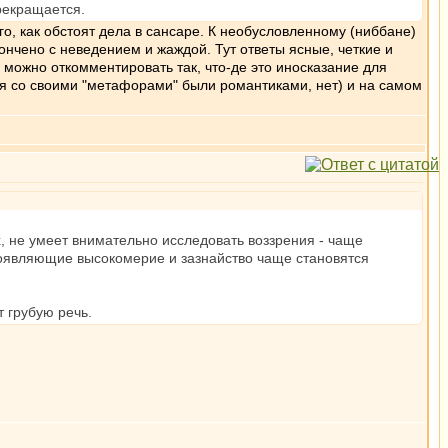
прекращается.
, как обстоят дела в сансаре. К необусловленному (ниббане)
нчено с неведением и жаждой. Тут ответы ясные, четкие и
у можно откомментировать так, что-де это иносказание для
ся со своими "метафорами" были романтиками, нет) и на самом
х, не умеет внимательно исследовать воззрения - чаще
роявляющие высокомерие и зазнайство чаще становятся
т грубую речь.