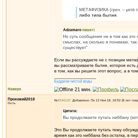
МЕТАФИЗИКА (греч. – μετὰ τ
либо типа бытия
.
Adzamaro
пишет
:
Но суть сообщения не в том как это 
смыслах, на сколько я понимаю, так 
существует".
Если вы рассуждаете не с позиции метаф
вы рассматриваете бытие, которое есть 
в том, как вы решите этот вопрос, а в то
_________________
Буддизм чистой воды
Наверх
Прохожий2018
№
453412
Добавлено: Пн 12 Ноя 18, 19:52 (8 лет том
Гость
Цитата:
Вы продолжаете путать ниббану (ко
Это Вы продолжаете путать тему обсужд
время как это ниббана без остатка, в п