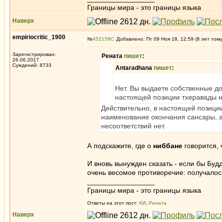
Границы мира - это границы языка
Наверх
empiriocritic_1900
№
452158
Добавлено: Пт 09 Ноя 18, 12:59 (8 лет том
Зарегистрирован:
Рената
пишет
:
26.06.2017
Суждений: 8733
Antaradhana
пишет
:
Нет. Вы выдаете собственные до
настоящей позиции тхеравады н
Действительно, в настоящей позиции
наименование окончания сансары, а 
несоответствий нет.
А подскажите, где о
ниббане
говорится, 
И вновь вынужден сказать - если бы Будд
очень весомое противоречие: получалось
_________________
Границы мира - это границы языка
Ответы на этот пост:
КИ
,
Рената
Наверх