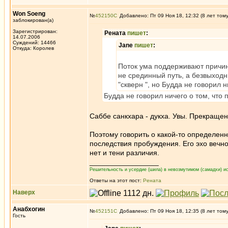
Won Soeng
№
452150
Добавлено: Пт 09 Ноя 18, 12:32 (8 лет том
заблокирован(а)
Зарегистрирован:
Рената
пишет
:
14.07.2006
Суждений: 14466
Jane
пишет
:
Откуда: Королев
Поток ума поддерживают причины
не срединный путь, а безвыходн
"скверн ", но Будда не говорил 
Будда не говорил ничего о том, что 
Саббе санкхара - дукха. Увы. Прекраще
Поэтому говорить о какой-то определен
последствия пробуждения. Его эхо вечно
нет и тени различия.
_________________
Решительность и усердие (шила) в невозмутимом (самадхи) ис
Ответы на этот пост:
Рената
Наверх
Анабхогин
№
452151
Добавлено: Пт 09 Ноя 18, 12:35 (8 лет том
Гость