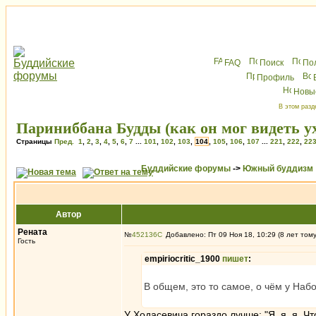
FAQ
Поиск
По
Профиль
Новы
В этом разд
Париниббана Будды (как он мог видеть ух
Страницы
Пред.
1
,
2
,
3
,
4
,
5
,
6
,
7
...
101
,
102
,
103
,
104
,
105
,
106
,
107
...
221
,
222
,
22
Буддийские форумы
->
Южный буддизм
Автор
Рената
№
452136
Добавлено: Пт 09 Ноя 18, 10:29 (8 лет том
Гость
empiriocritic_1900
пишет
:
В общем, это то самое, о чём у Набо
У Ходасевича гораздо лучше: "Я, я, я. Ч