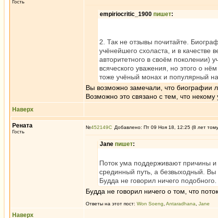
Гость
empiriocritic_1900
пишет
:
2. Так не отзывы почитайте. Биогра
учёнейшего схоласта, и в качестве в
авторитетного в своём поколении) у
всяческого уважения, но этого о нём 
тоже учёный монах и популярный на
Вы возможно замечали, что биографии 
Возможно это связано с тем, что некому
Наверх
Рената
№
452149
Добавлено: Пт 09 Ноя 18, 12:25 (8 лет том
Гость
Jane
пишет
:
Поток ума поддерживают причины и у
срединный путь, а безвыходный. Вы м
Будда не говорил ничего подобного.
Будда не говорил ничего о том, что пото
Ответы на этот пост:
Won Soeng
,
Antaradhana
,
Jane
Наверх