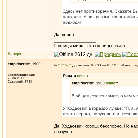
Здесь нет противоречия. Скажете В
подходят. У них разные коннотации и
подходят
Да, верно.
_________________
Границы мира - это границы языка
Наверх
empiriocritic_1900
№
452157
Добавлено: Пт 09 Ноя 18, 12:55 (8 лет том
Зарегистрирован:
Рената
пишет
:
26.06.2017
Суждений: 8733
empiriocritic_1900
пишет
:
В общем, это то самое, о чём у 
У Ходасевича гораздо лучше: "Я, я, 
желто-серого, полуседого и всезнаю
Да, Ходасевич хорош, бесспорно. Но нас
созвучен.
_________________