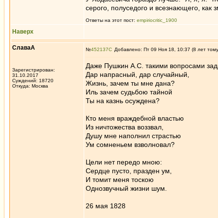
серого, полуседого и всезнающего, как 
Ответы на этот пост:
empiriocritic_1900
Наверх
СлаваА
№
452137
Добавлено: Пт 09 Ноя 18, 10:37 (8 лет том
Даже Пушкин А.С. такими вопросами зад
Зарегистрирован:
Дар напрасный, дар случайный,
31.10.2017
Суждений: 18720
Жизнь, зачем ты мне дана?
Откуда: Москва
Иль зачем судьбою тайной
Ты на казнь осуждена?
Кто меня враждебной властью
Из ничтожества воззвал,
Душу мне наполнил страстью
Ум сомненьем взволновал?
Цели нет передо мною:
Сердце пусто, празден ум,
И томит меня тоскою
Однозвучный жизни шум.
26 мая 1828
_________________