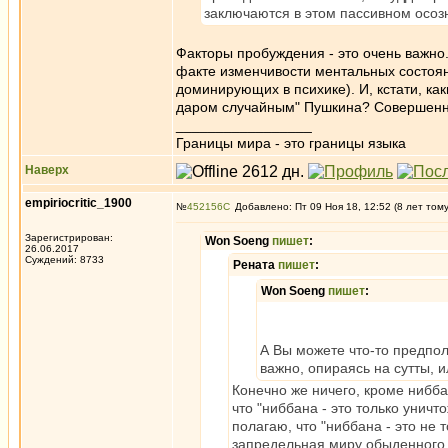
заключаются в этом пассивном осоз
Факторы пробуждения - это очень важно.
факте изменчивости ментальных состоян
доминирующих в психике). И, кстати, к
даром случайным" Пушкина? Совершенн
_________________
Границы мира - это границы языка
Наверх
empiriocritic_1900
№
452156
Добавлено: Пт 09 Ноя 18, 12:52 (8 лет том
Зарегистрирован:
Won Soeng
пишет
:
26.06.2017
Суждений: 8733
Рената
пишет
:
Won Soeng
пишет
:
А Вы можете что-то предпо
важно, опираясь на сутты, и
Конечно же ничего, кроме нибба
что "ниббана - это только уничт
полагаю, что "ниббана - это не 
запредельная миру обыденного