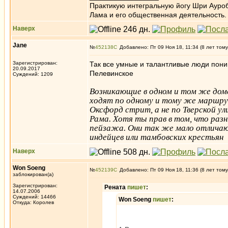
Практикую интегральную йогу Шри Ауроб
Лама и его общественная деятельность.
Наверх
Jane
№
452138
Добавлено: Пт 09 Ноя 18, 11:34 (8 лет тому
Зарегистрирован:
Так все умные и талантливые люди пони
20.09.2017
Пелевинское
Суждений: 1209
Возникающие в одном и том же дом
ходят по одному и тому же маршру
Оксфорд стрит, а не по Тверской ул
Рама. Хотя ты прав в том, что раз
пейзажа. Они так же мало отличают
индейцев или тамбовских крестьян
Наверх
Won Soeng
№
452139
Добавлено: Пт 09 Ноя 18, 11:36 (8 лет тому
заблокирован(а)
Зарегистрирован:
Рената
пишет
:
14.07.2006
Суждений: 14466
Won Soeng
пишет
:
Откуда: Королев