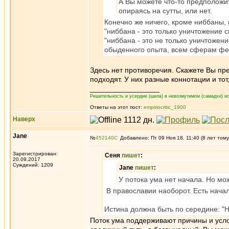
А Вы можете что-то предположи
опираясь на сутты, или нет.
Конечно же ничего, кроме ниббаны, в
"ниббана - это только уничтожение с
"ниббана - это не только уничтожен
обыденного опыта, всем сферам фе
Здесь нет противоречия. Скажете Вы пр
подходят. У них разные коннотации и тот
_________________
Решительность и усердие (шила) в невозмутимом (самадхи) ис
Ответы на этот пост:
empiriocritic_1900
Наверх
Jane
№
452140
Добавлено: Пт 09 Ноя 18, 11:40 (8 лет тому
Зарегистрирован:
Сеня
пишет
:
20.09.2017
Суждений: 1209
Jane
пишет
:
У потока ума нет начала. Но мо
В православии наоборот. Есть начал
Истина должна быть по середине: "Н
Поток ума поддерживают причины и услов