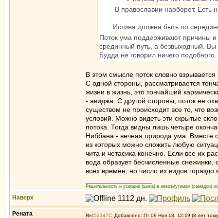
В православии наоборот. Есть н
Истина должна быть по середине
Поток ума поддерживают причины и у
срединный путь, а безвыходный. Вы м
Будда не говорил ничего подобного.
В этом смысле поток словно взрывается 
С одной стороны, рассматривается тонч
жизни в жизнь, это тончайший кармическ
- авиджа. С другой стороны, поток не о
существом не происходит все то, что во
условий. Можно видеть эти скрытые скл
потока. Тогда видны лишь четыре оконча
Ниббана - вечная природа ума. Вместе 
из которых можно сложить любую ситуац
чита и четасика конечно. Если все их ра
вода образует бесчисленные снежинки, 
всех времен, но число их видов гораздо
_________________
Решительность и усердие (шила) в невозмутимом (самадхи) ис
Наверх
Рената
№
452147
Добавлено: Пт 09 Ноя 18, 12:19 (8 лет том