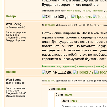
срединный путь, а безвыходный. Вы может
Будда не говорил ничего подобного.
Ответы на этот пост:
Won Soeng
,
Рената
,
Анабхогин
,
С
Наверх
Won Soeng
№
452141
Добавлено: Пт 09 Ноя 18, 11:53 (8 лет тому
заблокирован(а)
Зарегистрирован:
Поток - лишь видимость. Что и в чем т
14.07.2006
ограничением момента, определенност
Суждений: 14466
Откуда: Королев
алая. Для существа его поток не просто
потока нет - ошибка. Но татхагата не уд
не существо. То есть не ограничен суще
рассматривать любой поток, не пребыва
коренится в невозмутимой бдительности
_________________
Решительность и усердие (шила) в невозмутимом (самадхи) ис
Наверх
Won Soeng
№
452144
Добавлено: Пт 09 Ноя 18, 12:08 (8 лет том
заблокирован(а)
Зарегистрирован:
Jane
пишет
:
14.07.2006
Суждений: 14466
Сеня
пишет
:
Откуда: Королев
Jane
пишет
:
У потока ума нет начала. Н