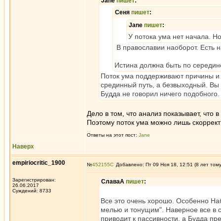
Jane
пишет
:
Сеня
пишет
:
Jane
пишет
:
У потока ума нет начала. Н
В православии наоборот. Есть н
Истина должна быть по середине
Поток ума поддерживают причины и у
срединный путь, а безвыходный. Вы м
Будда не говорил ничего подобного.
Дело в том, что анализ показывает, что
Поэтому поток ума можно лишь скорректи
Ответы на этот пост:
Jane
Наверх
empiriocritic_1900
№
452155
Добавлено: Пт 09 Ноя 18, 12:51 (8 лет том
Зарегистрирован:
СлаваА
пишет
:
26.06.2017
Суждений: 8733
Все это очень хорошо. Особенно Наб
мелью и тонущим". Наверное все в 
приводит к пассивности, а Будда пр