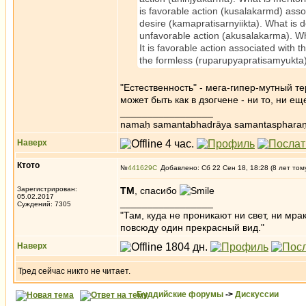
is favorable action (kusalakarmd) asso
desire (kamapratisarnyiikta). What is d
unfavorable action (akusalakarma). W
It is favorable action associated with 
the formless (ruparupyapratisamyukta)
"Естественность" - мега-гипер-мутный те
может быть как в дзогчене - ни то, ни е
_________________
namaḥ samantabhadrāya samantaspharaṇ
Наверх
Ктото
№
441629
Добавлено: Сб 22 Сен 18, 18:28 (8 лет том
Зарегистрирован:
ТМ
, спасибо
05.02.2017
_________________
Суждений: 7305
"Там, куда не проникают ни свет, ни мрак
повсюду один прекрасный вид."
Наверх
Тред сейчас никто не читает.
Буддийские форумы
->
Дискуссии