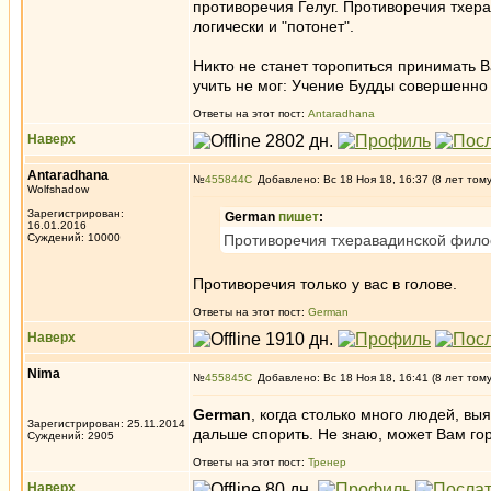
противоречия Гелуг. Противоречия тхер
логически и "потонет".
Никто не станет торопиться принимать
учить не мог: Учение Будды совершенно 
Ответы на этот пост:
Antaradhana
Наверх
Antaradhana
№
455844
Добавлено: Вс 18 Ноя 18, 16:37 (8 лет том
Wolfshadow
Зарегистрирован:
German
пишет
:
16.01.2016
Суждений: 10000
Противоречия тхеравадинской филос
Противоречия только у вас в голове.
Ответы на этот пост:
German
Наверх
Nima
№
455845
Добавлено: Вс 18 Ноя 18, 16:41 (8 лет том
German
, когда столько много людей, вы
Зарегистрирован: 25.11.2014
дальше спорить. Не знаю, может Вам го
Суждений: 2905
Ответы на этот пост:
Тренер
Наверх