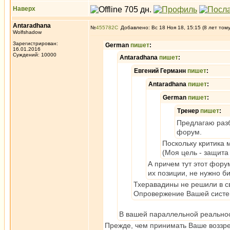
Наверх
Antaradhana
№
455782
Добавлено: Вс 18 Ноя 18, 15:15 (8 лет том
Wolfshadow
Зарегистрирован:
German
пишет
:
16.01.2016
Суждений: 10000
Antaradhana
пишет
:
Евгений Германн
пишет
:
Antaradhana
пишет
:
German
пишет
:
Тренер
пишет
:
Предлагаю разб
форум.
Поскольку критика 
(Моя цель - защита 
А причем тут этот фору
их позиции, не нужно б
Тхеравадины не решили в св
Опровержение Вашей системы
В вашей параллельной реальнос
Прежде, чем принимать Ваше воззре