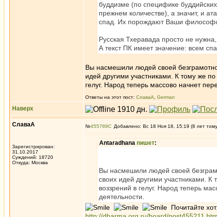
буддизме (по специфике буддийских
прежнем количестве), а значит, и 
спад. Их порождают Ваши философски
Русская Тхеравада просто не нужна,
А текст ПК имеет значение: всем сп
Вы насмешили людей своей безграмотно
идей другими участниками. К тому же по
гелуг. Народ теперь массово начнет пере
Ответы на этот пост:
СлаваА
,
German
Наверх
СлаваА
№
455789
Добавлено: Вс 18 Ноя 18, 15:19 (8 лет том
Antaradhana
пишет
:
Зарегистрирован:
31.10.2017
Суждений: 18720
Откуда: Москва
Вы насмешили людей своей безграм
своих идей другими участниками. К 
воззрений в гелуг. Народ теперь мас
деятельности.
Почитайте хот
http://dharma.org.ru/board/post455211.ht