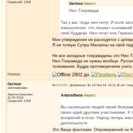
Суждений: 1308
German
пишет
:
Нео-Тхеравада
Так у вас тогда нео-гелуг. И если 
измышления, что лишает оснований н
свой буддизм. Нео-гелуг или Герман
Мои утверждения не расходятся с цитир
Я не толкую Сутры Махаяны на свой лад
Не все западные тхеравадины это Нео-Тх
Нео-Тхеравада не нужны вообще. Русски
толковании. Будда противоречиям учить 
Наверх
German
№
455838
Добавлено: Вс 18 Ноя 18, 16:21 (8 лет том
заблокирован
Зарегистрирован:
Antaradhana
пишет
:
31.05.2018
Суждений: 1308
Вы насмешили людей своей безграм
своих идей другими участниками. К 
воззрений в гелуг. Народ теперь мас
деятельности.
Это Ваши фантазии. Опровержений не бы