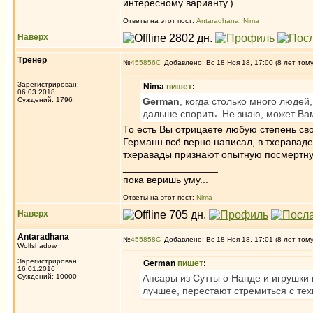
интересному варианту.)
Ответы на этот пост:
Antaradhana
,
Nima
Наверх
Тренер
№
455856
Добавлено: Вс 18 Ноя 18, 17:00 (8 лет том
Зарегистрирован:
Nima
пишет
:
06.03.2018
Суждений: 1796
German
, когда столько много людей
дальше спорить. Не знаю, может Ва
То есть Вы отрицаете любую степень с
Германн всё верно написал, в тхераваде
тхеравады признают опытную посмертную
_________________
пока веришь уму...
Ответы на этот пост:
Nima
Наверх
Antaradhana
№
455858
Добавлено: Вс 18 Ноя 18, 17:01 (8 лет том
Wolfshadow
Зарегистрирован:
German
пишет
:
16.01.2016
Суждений: 10000
Апсары из Сутты о Нанде и игрушки 
лучшее, перестают стремиться с тех