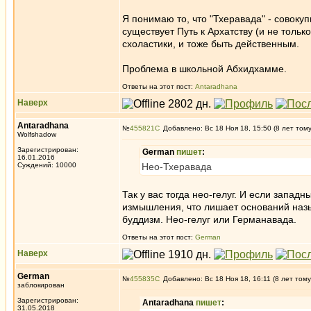
Я понимаю то, что "Тхеравада" - совоку
существует Путь к Архатству (и не толь
схоластики, и тоже быть действенным.
Проблема в школьной Абхидхамме.
Ответы на этот пост:
Antaradhana
Наверх
Antaradhana
№
455821
Добавлено: Вс 18 Ноя 18, 15:50 (8 лет том
Wolfshadow
Зарегистрирован:
German
пишет
:
16.01.2016
Суждений: 10000
Нео-Тхеравада
Так у вас тогда нео-гелуг. И если запа
измышления, что лишает оснований назыв
буддизм. Нео-гелуг или Германавада.
Ответы на этот пост:
German
Наверх
German
№
455835
Добавлено: Вс 18 Ноя 18, 16:11 (8 лет тому
заблокирован
Зарегистрирован:
Antaradhana
пишет
:
31.05.2018