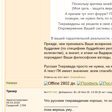
Поскольку критика моей
(Моя цель - защита веры
А причем тут этот форум? П
позиции, не нужно бить по 
Тхеравадины не решили в своё в
Опровержение Вашей системы сни
В вашей параллельной реальности,
Прежде, чем принимать Ваше воззрение,
буддизме (по специфике буддийских рел
количестве), а значит, и атаки на Вадж
порождают Ваши философские взгляды, а
Русская Тхеравада просто не нужна, на 
А текст ПК имеет значение: всем спасиб
Ответы на этот пост:
Antaradhana
Наверх
Тренер
№
455719
Добавлено: Вс 18 Ноя 18, 13:36 (8 лет том
Зарегистрирован:
Что русским тхеравадинам хорошо, то 
06.03.2018
_________________
Суждений: 1796
пока веришь уму...