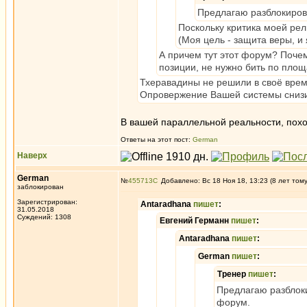
Предлагаю разблокиров
Поскольку критика моей рел
(Моя цель - защита веры, и 
А причем тут этот форум? Поче
позиции, не нужно бить по пло
Тхеравадины не решили в своё врем
Опровержение Вашей системы снизит 
В вашей параллельной реальности, пох
Ответы на этот пост:
German
Наверх
German
№
455713
Добавлено: Вс 18 Ноя 18, 13:23 (8 лет том
заблокирован
Зарегистрирован:
Antaradhana
пишет
:
31.05.2018
Суждений: 1308
Евгений Германн
пишет
:
Antaradhana
пишет
:
German
пишет
:
Тренер
пишет
:
Предлагаю разблоки
форум.