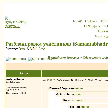
FAQ
Поиск
По
Профиль
Новы
В этом разд
Разблокировка участников (Samantabhadr
Страницы
Пред.
1
,
2
,
3
,
4
След.
Буддийские форумы
->
Обсуждение фор
Автор
Antaradhana
№
455512
Добавлено: Вс 18 Ноя 18, 00:44 (8 лет том
Wolfshadow
Зарегистрирован:
Евгений Германн
пишет
:
16.01.2016
Суждений: 10000
Antaradhana
пишет
:
German
пишет
:
Тренер
пишет
: