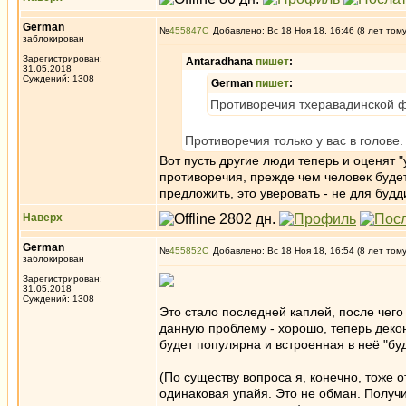
German
№
455847
Добавлено: Вс 18 Ноя 18, 16:46 (8 лет том
заблокирован
Зарегистрирован:
Antaradhana
пишет
:
31.05.2018
Суждений: 1308
German
пишет
:
Противоречия тхеравадинской ф
Противоречия только у вас в голове.
Вот пусть другие люди теперь и оценят 
противоречия, прежде чем человек будет
предложить, это уверовать - не для будд
Наверх
German
№
455852
Добавлено: Вс 18 Ноя 18, 16:54 (8 лет том
заблокирован
Зарегистрирован:
31.05.2018
Суждений: 1308
Это стало последней каплей, после чег
данную проблему - хорошо, теперь деко
будет популярна и встроенная в неё "бу
(По существу вопроса я, конечно, тоже 
одинаковая упайя. Это не обман. Получ