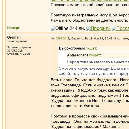
Прежде чем писать об ошибочности возз
_________________
Практикую интегральную йогу Шри Ауроб
Лама и его общественная деятельность.
Наверх
German
№
455816
Добавлено: Вс 18 Ноя 18, 15:43 (8 лет том
заблокирован
Зарегистрирован:
Высокогорный
пишет
:
31.05.2018
Суждений: 1308
Antaradhana
пишет
:
Народ теперь массово начнет пе
Смотря в какую тхераваду. Если к п
собой, то уж лучше пусть этот народ
Есть нюанс. То, что для буддолога - Нов
тоже Тхеравада. Если миряне изучают Па
тхеравадины. (Подобно тому, как европе
индусами, официально, индуизмом.) Тем 
"буддаяны" именно в Нео-Тхераваду, там
тхеравадинского Учителя.
Поэтому, в процессе своих размышлений
Тхеравады. Она, на мой взгляд, и должн
"буддаяны" с философией Махаяны.